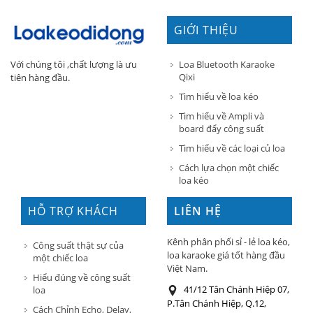
GIỚI THIỆU
Loa Bluetooth Karaoke
Với chúng tôi ,chất lượng là ưu
Qixi
tiên hàng đầu.
Tìm hiểu về loa kéo
Tìm hiểu về Ampli và
board đẩy công suất
Tìm hiểu về các loại củ loa
Cách lựa chọn một chiếc
loa kéo
HỖ TRỢ KHÁCH
LIÊN HỆ
HÀNG
Kênh phân phối sỉ - lẻ loa kéo,
Công suất thật sự của
loa karaoke giá tốt hàng đầu
một chiếc loa
Việt Nam.
Hiểu đúng về công suất
41/12 Tân Chánh Hiệp 07,
loa
P.Tân Chánh Hiệp, Q.12,
Cách Chỉnh Echo, Delay,