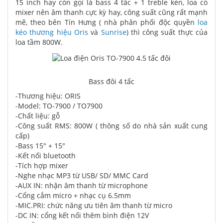
15 inch hay còn gọi là bass 4 tấc + 1 treble kèn, loa có
mixer nên âm thanh cực kỳ hay, công suất cũng rất mạnh
mẽ, theo bên Tín Hưng ( nhà phân phối độc quyền
loa
kéo thương hiệu Oris
và
Sunrise
) thì công suất thực của
loa tầm 800W.
Bass đôi 4 tấc
-Thương hiệu: ORIS
-Model: TO-7900 / TO7900
-Chất liệu: gỗ
-Công suất RMS: 800W ( thông số do nhà sản xuất cung
cấp)
-Bass 15" + 15"
-Kết nối bluetooth
-Tích hợp mixer
-Nghe nhạc MP3 từ USB/ SD/ MMC Card
-AUX IN: nhận âm thanh từ microphone
-Cổng cắm micro + nhạc cụ 6.5mm
-MIC.PRI: chức năng ưu tiên âm thanh từ micro
-DC IN: cổng kết nối thêm bình điện 12V