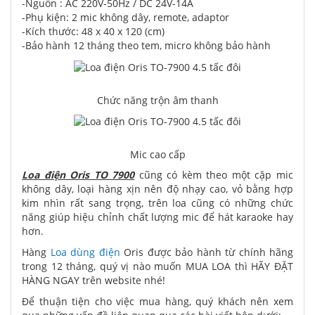
-Nguồn : AC 220V-50Hz / DC 24V-14A
-Phụ kiện: 2 mic không dây, remote, adaptor
-Kích thước: 48 x 40 x 120 (cm)
-Bảo hành 12 tháng theo tem, micro không bảo hành
Chức năng trộn âm thanh
Mic cao cấp
Loa điện Oris TO 7900
cũng có kèm theo một cặp mic
không dây, loại hàng xịn nên độ nhạy cao, vỏ bằng hợp
kim nhìn rất sang trọng, trên loa cũng có những chức
năng giúp hiệu chỉnh chất lượng mic để hát karaoke hay
hơn.
Hàng
Loa dùng điện
Oris được bảo hành từ chính hãng
trong 12 tháng, quý vị nào muốn MUA LOA thì HÃY ĐẶT
HÀNG NGAY trên website nhé!
Để thuận tiện cho việc mua hàng, quý khách nên xem