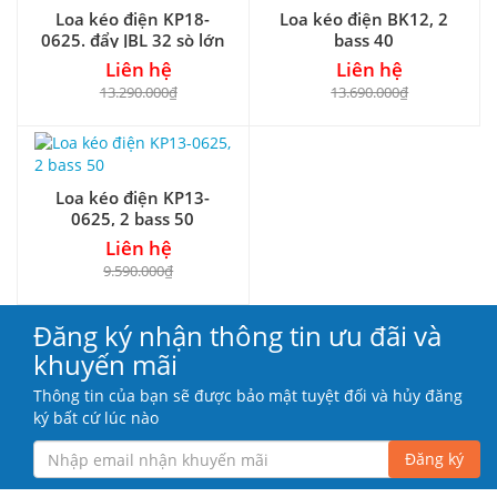
Loa kéo điện KP18-
Loa kéo điện BK12, 2
0625. đẩy JBL 32 sò lớn
bass 40
Liên hệ
Liên hệ
13.290.000₫
13.690.000₫
Loa kéo điện KP13-
0625, 2 bass 50
Liên hệ
9.590.000₫
Đăng ký nhận thông tin ưu đãi và
khuyến mãi
Thông tin của bạn sẽ được bảo mật tuyệt đối và hủy đăng
ký bất cứ lúc nào
Đăng ký