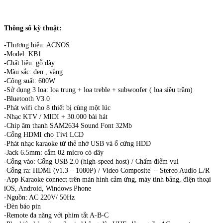
Thông số kỹ thuật:
-Thương hiệu: ACNOS
-Model: KB1
-Chất liệu: gỗ dày
-Màu sắc: đen , vàng
-Công suất: 600W
-Sử dụng 3 loa: loa trung + loa treble + subwoofer ( loa siêu trầm)
-Bluetooth V3.0
-Phát wifi cho 8 thiết bị cùng một lúc
-Nhạc KTV / MIDI + 30.000 bài hát
-Chip âm thanh SAM2634 Sound Font 32Mb
-Cổng HDMI cho Tivi LCD
-Phát nhạc karaoke từ thẻ nhớ USB và ổ cứng HDD
-Jack 6.5mm: cắm 02 micro có dây
-Cổng vào: Cổng USB 2.0 (high-speed host) / Chấm điểm vui
-Cổng ra: HDMI (v1.3 – 1080P) / Video Composite – Stereo Audio L/R
-App Karaoke connect trên màn hình cảm ứng, máy tính bảng, điện thoại
iOS, Android, Windows Phone
-Nguồn: AC 220V/ 50Hz
-Đèn báo pin
-Remote đa năng với phim tắt A-B-C