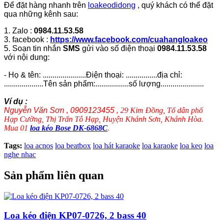
Để đặt hàng nhanh trên
loakeodidong
, quý khách có thể đặt
qua những kênh sau:
1. Zalo :
0984.11.53.58
3. facebook :
https://www.facebook.com/cuahangloakeo
5. Soạn tin nhắn
SMS
gửi vào số điện thoại
0984.11.53.58
với nội dung:
- Họ & tên: ......................Điện thoại: ................địa chỉ:
....................Tên sản phẩm:.................số lượng......................
Ví dụ :
Nguyễn Văn Sơn , 0909123455 ,
29 Kim Đồng, Tổ dân phố
Hạp Cường, Thị Trấn Tô Hạp, Huyện Khánh Sơn, Khánh Hòa.
Mua 01
loa kéo Bose DK-6868C
.
Tags:
loa acnos
loa beatbox
loa hát karaoke
loa karaoke
loa keo
loa
nghe nhac
Sản phẩm liên quan
Loa kéo điện KP07-0726, 2 bass 40