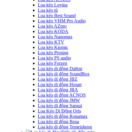
Loa kéo Lovina
Loa kéo tủ
Loa kéo Best Sound
Loa kéo VHM Pro Audio
Loa kéo AZpro
Loa kéo KODA
Loa kéo Nanomax
Loa kéo KTV
Loa kéo Kiomic
Loa kéo Prosing
Loa kéo PS audio
Loa kéo Forzen
Loa kéo di động Dalton
Loa kéo di động SoundBox
Loa kéo di động JBZ
Loa kéo di động Hosan
Loa kéo di động JBA
Loa kéo di động ACNOS
Loa kéo di động JMW
Loa kéo di động Sansui
Loa Kéo Di Động Oris
Loa kéo di động Ronamax
Loa kéo di động Bosa
Loa kéo di động Temeisheng