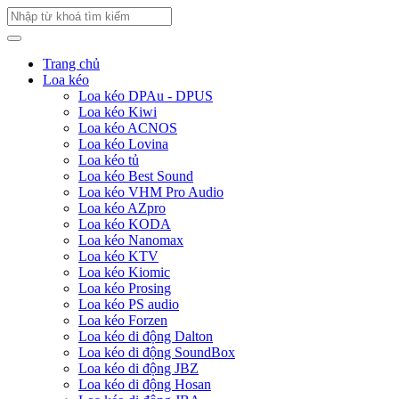
Trang chủ
Loa kéo
Loa kéo DPAu - DPUS
Loa kéo Kiwi
Loa kéo ACNOS
Loa kéo Lovina
Loa kéo tủ
Loa kéo Best Sound
Loa kéo VHM Pro Audio
Loa kéo AZpro
Loa kéo KODA
Loa kéo Nanomax
Loa kéo KTV
Loa kéo Kiomic
Loa kéo Prosing
Loa kéo PS audio
Loa kéo Forzen
Loa kéo di động Dalton
Loa kéo di động SoundBox
Loa kéo di động JBZ
Loa kéo di động Hosan