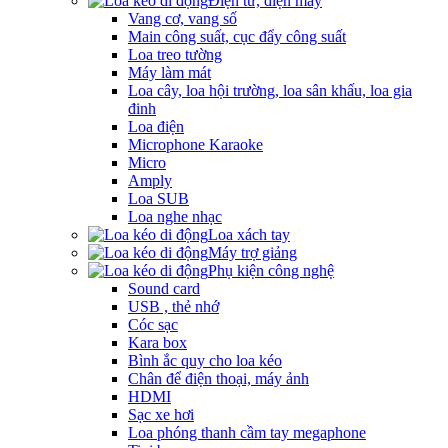
Điện tử, điện máy
Vang cơ, vang số
Main công suất, cục đẩy công suất
Loa treo tường
Máy làm mát
Loa cây, loa hội trường, loa sân khấu, loa gia
đinh
Loa điện
Microphone Karaoke
Micro
Amply
Loa SUB
Loa nghe nhạc
Loa xách tay
Máy trợ giảng
Phụ kiện công nghệ
Sound card
USB , thẻ nhớ
Cóc sạc
Kara box
Bình ắc quy cho loa kéo
Chân để điện thoại, máy ảnh
HDMI
Sạc xe hơi
Loa phóng thanh cầm tay megaphone