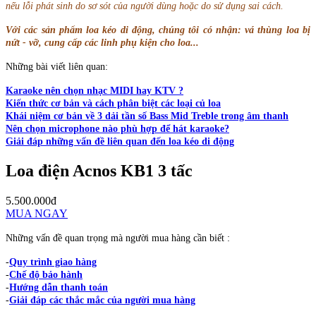
nếu lỗi phát sinh do sơ sót của người dùng hoặc do sử dụng sai cách.
Với các sản phẩm loa kéo di động, chúng tôi có nhận: vá thùng loa bị
nứt - vỡ, cung cấp các linh phụ kiện cho loa...
Những bài viết liên quan:
Karaoke nên chọn nhạc MIDI hay KTV ?
Kiến thức cơ bản và cách phân biệt các loại củ loa
Khái niệm cơ bản về 3 dải tần số Bass Mid Treble trong âm thanh
Nên chọn microphone nào phù hợp để hát karaoke?
Giải đáp những vấn đề liên quan đến loa kéo di động
Loa điện Acnos KB1 3 tấc
5.500.000đ
MUA NGAY
Những vấn đề quan trọng mà người mua hàng cần biết :
-
Quy trình giao hàng
-
Chế độ bảo hành
-
Hướng dẫn thanh toán
-
Giải đáp các thắc mắc của người mua hàng