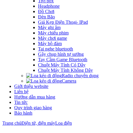
Tivi box
Headphone
Đồ Chơi
Đèn Bão
Giá Kẹp Điện Thoại- IPad
Máy ghi âm
Máy chiếu phim
Máy chơi game
Máy bộ đàm
Tai nghe bluetooth
Gậy chụp hình tự sướng
Tay Cầm Game Bluetooth
Chuột Máy Tính Có Dây
Chuột Máy Tính Không Dây
Radio chuyên dụng
Camera
Giới thiệu website
Liên hệ
Hướng dẫn mua hàng
Tin tức
Quy trình giao hàng
Bảo hành
Trang chủ
Điện tử, điện máy
Loa điện