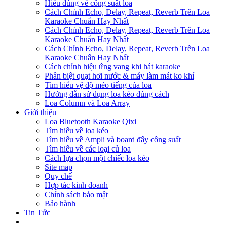
Hiểu đúng về công suất loa
Cách Chỉnh Echo, Delay, Repeat, Reverb Trên Loa
Karaoke Chuẩn Hay Nhất
Cách Chỉnh Echo, Delay, Repeat, Reverb Trên Loa
Karaoke Chuẩn Hay Nhất
Cách Chỉnh Echo, Delay, Repeat, Reverb Trên Loa
Karaoke Chuẩn Hay Nhất
Cách chỉnh hiệu ứng vang khi hát karaoke
Phân biệt quạt hơi nước & máy làm mát ko khí
Tìm hiểu vệ độ méo tiếng của loa
Hướng dẫn sử dụng loa kéo đúng cách
Loa Column và Loa Array
Giới thiệu
Loa Bluetooth Karaoke Qixi
Tìm hiểu về loa kéo
Tìm hiểu về Ampli và board đẩy công suất
Tìm hiểu về các loại củ loa
Cách lựa chọn một chiếc loa kéo
Site map
Quy chế
Hợp tác kinh doanh
Chính sách bảo mật
Bảo hành
Tin Tức