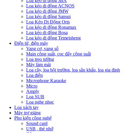
Loa kéo di động JBA
Loa kéo di động ACNOS
Loa kéo di động JMW
Loa kéo di động Sansui
Loa Kéo Di Động Oris
Loa kéo di động Ronamax
Loa kéo di động Bosa
Loa kéo di động Temeisheng
Điện tử, điện máy
Vang cơ, vang số
Main công suất, cục đẩy công suất
Loa treo tường
Máy làm mát
Loa cây, loa hội trường, loa sân khấu, loa gia đinh
Loa điện
Microphone Karaoke
Micro
Amply
Loa SUB
Loa nghe nhạc
Loa xách tay
Máy trợ giảng
Phụ kiện công nghệ
Sound card
USB , thẻ nhớ