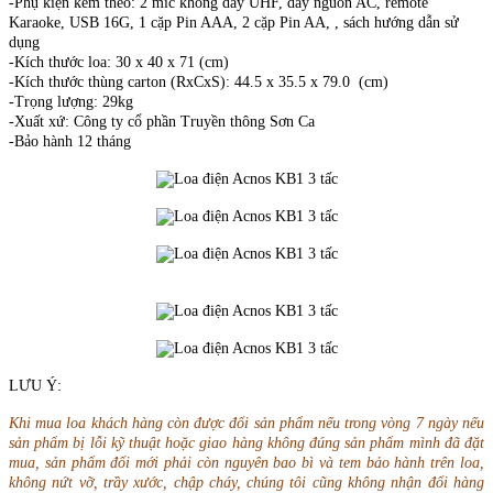
-Phụ kiện kèm theo: 2 mic không dây UHF, dây nguồn AC, remote
Karaoke, USB 16G, 1 cặp Pin AAA, 2 cặp Pin AA, , sách hướng dẫn sử
dụng
-Kích thước loa: 30 x 40 x 71 (cm)
-Kích thước thùng carton (RxCxS): 44.5 x 35.5 x 79.0 (cm)
-Trọng lượng: 29kg
-Xuất xứ: Công ty cổ phần Truyền thông Sơn Ca
-Bảo hành 12 tháng
LƯU Ý:
Khi mua loa khách hàng còn được đổi sản phẩm nếu trong vòng 7 ngày nếu
sản phẩm bị lỗi kỹ thuật hoặc giao hàng không đúng sản phẩm mình đã đặt
mua, sản phẩm đổi mới phải còn nguyên bao bì và tem bảo hành trên loa,
không nứt vỡ, trầy xước, chập cháy, chúng tôi cũng không nhận đổi hàng