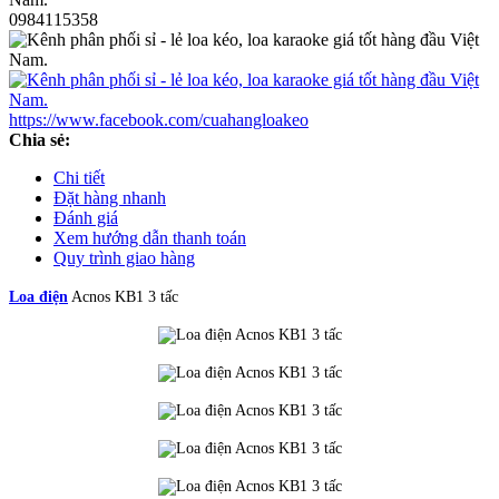
0984115358
https://www.facebook.com/cuahangloakeo
Chia sẻ:
Chi tiết
Đặt hàng nhanh
Đánh giá
Xem hướng dẫn thanh toán
Quy trình giao hàng
Loa điện
Acnos KB1 3 tấc