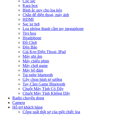
Cóc sạc
Kara box
Bình ắc quy cho loa kéo
Chân để điện thoại, máy ảnh
HDMI
Sạc xe hơi
Loa phóng thanh cầm tay megaphone
Tivi box
Headphone
Đồ Chơi
Đèn Bão
Giá Kẹp Điện Thoại- IPad
Máy ghi âm
Máy chiếu phim
Máy chơi game
Máy bộ đàm
Tai nghe bluetooth
Gậy chụp hình tự sướng
Tay Cầm Game Bluetooth
Chuột Máy Tính Có Dây
Chuột Máy Tính Không Dây
Radio chuyên dụng
Camera
Hỗ trợ khách hàng
Công suất thật sự của một chiếc loa