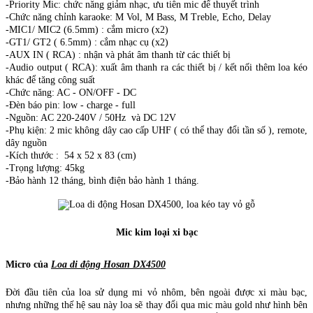
-Priority Mic: chức năng giảm nhạc, ưu tiên mic để thuyết trình
-Chức năng chỉnh karaoke: M Vol, M Bass, M Treble, Echo, Delay
-MIC1/ MIC2 (6.5mm) : cắm micro (x2)
-GT1/ GT2 ( 6.5mm) : cắm nhạc cụ (x2)
-AUX IN ( RCA) : nhận và phát âm thanh từ các thiết bị
-Audio output ( RCA): xuất âm thanh ra các thiết bị / kết nối thêm loa kéo
khác để tăng công suất
-Chức năng: AC - ON/OFF - DC
-Đèn báo pin: low - charge - full
-Nguồn: AC 220-240V / 50Hz và DC 12V
-Phụ kiện: 2 mic không dây cao cấp UHF ( có thể thay đổi tần số ), remote,
dây nguồn
-Kích thước : 54 x 52 x 83 (cm)
-Trọng lượng: 45kg
-Bảo hành 12 tháng, bình điện bảo hành 1 tháng.
Mic kim loại xi bạc
Micro của
Loa di động Hosan DX4500
Đời đầu tiên của loa sử dụng mi vỏ nhôm, bên ngoài được xi màu bạc,
nhưng những thế hệ sau này loa sẽ thay đổi qua mic màu gold như hình bên