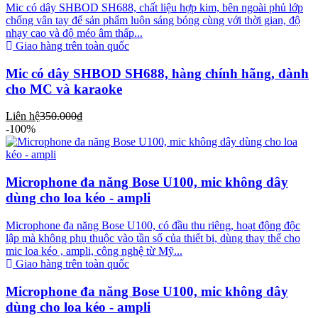
Mic có dây SHBOD SH688, chất liệu hợp kim, bên ngoài phủ lớp
chống vân tay để sản phẩm luôn sáng bóng cùng với thời gian, độ
nhạy cao và độ méo âm thấp...
Giao hàng trên toàn quốc
Mic có dây SHBOD SH688, hàng chính hãng, dành
cho MC và karaoke
Liên hệ
350.000₫
-100%
Microphone đa năng Bose U100, mic không dây
dùng cho loa kéo - ampli
Microphone đa năng Bose U100, có đầu thu riêng, hoạt động độc
lập mà không phụ thuộc vào tần số của thiết bị, dùng thay thế cho
mic loa kéo , ampli, công nghệ từ Mỹ...
Giao hàng trên toàn quốc
Microphone đa năng Bose U100, mic không dây
dùng cho loa kéo - ampli