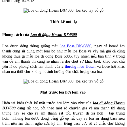
điểm tháng 10/2018.
Thiết kế mới lạ
Phong cách của
Loa di động Hosan DX4500
Loa được đóng thùng giống mẫu
loa Bose DK-6886
, ngay cả board âm
thanh cũng sử dụng một loại bo như mẫu loa Bose vì vậy mà giá cả cũng
không thua gì mẫu loa di động Bose 6886, tuy nhiên nếu bạn tinh ý trong
vấn đề âm thanh thì cũng sẽ nhận ra đôi chút sự khác biệt, khác biệt chủ
yếu là do phong cách âm thanh của 2
thương hiệu Hosan
và Bose hơi khác
nhau mà thôi chứ không hề ảnh hưởng đến chất lượng của loa.
Mặt trước loa hơi lõm vào
Hiện tại kiểu thiết kế mặt trước hơi lõm vào như của
loa di động Hosan
DX4500
đang rất hot, bởi theo một số chuyên gia về âm thanh thì dạng
thùng này sẽ cho ra âm thanh rất tốt, truyền đi xa hơn , tập trung
hơn....Thùng loa được đóng bằng gỗ ép rất dày và loa sử dụng bass siêu
trầm nên âm thanh nghe cực kỳ ấm, tiếng bass cực rõ và chắc chứ không