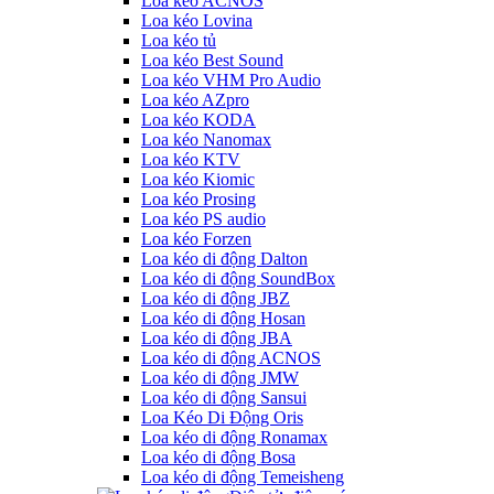
Loa kéo ACNOS
Loa kéo Lovina
Loa kéo tủ
Loa kéo Best Sound
Loa kéo VHM Pro Audio
Loa kéo AZpro
Loa kéo KODA
Loa kéo Nanomax
Loa kéo KTV
Loa kéo Kiomic
Loa kéo Prosing
Loa kéo PS audio
Loa kéo Forzen
Loa kéo di động Dalton
Loa kéo di động SoundBox
Loa kéo di động JBZ
Loa kéo di động Hosan
Loa kéo di động JBA
Loa kéo di động ACNOS
Loa kéo di động JMW
Loa kéo di động Sansui
Loa Kéo Di Động Oris
Loa kéo di động Ronamax
Loa kéo di động Bosa
Loa kéo di động Temeisheng