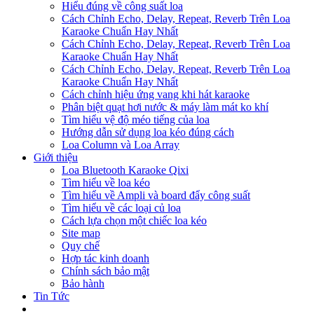
Hiểu đúng về công suất loa
Cách Chỉnh Echo, Delay, Repeat, Reverb Trên Loa
Karaoke Chuẩn Hay Nhất
Cách Chỉnh Echo, Delay, Repeat, Reverb Trên Loa
Karaoke Chuẩn Hay Nhất
Cách Chỉnh Echo, Delay, Repeat, Reverb Trên Loa
Karaoke Chuẩn Hay Nhất
Cách chỉnh hiệu ứng vang khi hát karaoke
Phân biệt quạt hơi nước & máy làm mát ko khí
Tìm hiểu vệ độ méo tiếng của loa
Hướng dẫn sử dụng loa kéo đúng cách
Loa Column và Loa Array
Giới thiệu
Loa Bluetooth Karaoke Qixi
Tìm hiểu về loa kéo
Tìm hiểu về Ampli và board đẩy công suất
Tìm hiểu về các loại củ loa
Cách lựa chọn một chiếc loa kéo
Site map
Quy chế
Hợp tác kinh doanh
Chính sách bảo mật
Bảo hành
Tin Tức