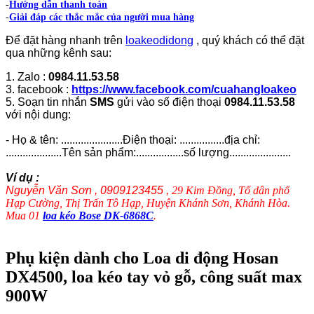
-
Hướng dẫn thanh toán
-
Giải đáp các thắc mắc của người mua hàng
Để đặt hàng nhanh trên
loakeodidong
, quý khách có thể đặt
qua những kênh sau:
1. Zalo :
0984.11.53.58
3. facebook :
https://www.facebook.com/cuahangloakeo
5. Soạn tin nhắn
SMS
gửi vào số điện thoại
0984.11.53.58
với nội dung:
- Họ & tên: ......................Điện thoại: ................địa chỉ:
....................Tên sản phẩm:.................số lượng......................
Ví dụ :
Nguyễn Văn Sơn , 0909123455 ,
29 Kim Đồng, Tổ dân phố
Hạp Cường, Thị Trấn Tô Hạp, Huyện Khánh Sơn, Khánh Hòa.
Mua 01
loa kéo Bose DK-6868C
.
Phụ kiện dành cho Loa di động Hosan
DX4500, loa kéo tay vỏ gỗ, công suất max
900W