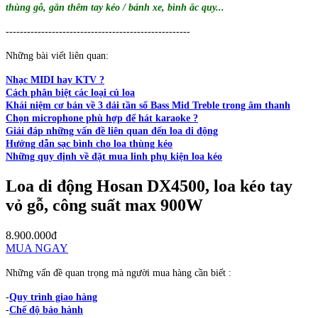
thùng gỗ, gắn thêm tay kéo / bánh xe, bình ắc quy...
----------------------------------------------------
Những bài viết liên quan:
Nhạc MIDI hay KTV ?
Cách phân biệt các loại củ loa
Khái niệm cơ bản về 3 dải tần số Bass Mid Treble trong âm thanh
Chọn microphone phù hợp để hát karaoke ?
Giải đáp những vấn đề liên quan đến loa di động
Hướng dẫn sạc bình cho loa thùng kéo
Những quy định về đặt mua linh phụ kiện loa kéo
Loa di động Hosan DX4500, loa kéo tay
vỏ gỗ, công suất max 900W
8.900.000đ
MUA NGAY
Những vấn đề quan trọng mà người mua hàng cần biết :
-
Quy trình giao hàng
-
Chế độ bảo hành