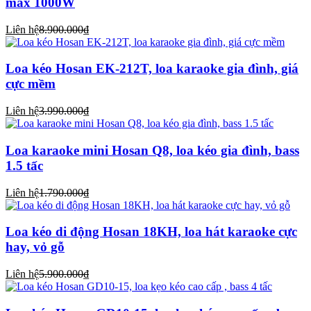
max 1000W
Liên hệ
8.900.000₫
Loa kéo Hosan EK-212T, loa karaoke gia đình, giá
cực mềm
Liên hệ
3.990.000₫
Loa karaoke mini Hosan Q8, loa kéo gia đình, bass
1.5 tấc
Liên hệ
1.790.000₫
Loa kéo di động Hosan 18KH, loa hát karaoke cực
hay, vỏ gỗ
Liên hệ
5.900.000₫