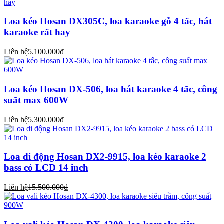
Loa kéo Hosan DX305C, loa karaoke gỗ 4 tấc, hát
karaoke rất hay
Liên hệ
5.100.000₫
Loa kéo Hosan DX-506, loa hát karaoke 4 tấc, công
suất max 600W
Liên hệ
5.300.000₫
Loa di động Hosan DX2-9915, loa kéo karaoke 2
bass có LCD 14 inch
Liên hệ
15.500.000₫