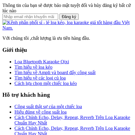
Thông tin của bạn sẽ được bảo mật tuyệt đối và hủy đăng ký bất cứ
lúc nào
Đăng ký
Với chúng tôi ,chất lượng là ưu tiên hàng đầu.
Giới thiệu
Loa Bluetooth Karaoke Qixi
Tìm hiểu về loa kéo
Tìm hiểu về Ampli và board đẩy công suất
Tìm hiểu về các loại củ loa
Cách lựa chọn một chiếc loa kéo
Hỗ trợ khách hàng
Công suất thật sự của một chiếc loa
Hiểu đúng về công suất loa
Cách Chỉnh Echo, Delay, Repeat, Reverb Trên Loa Karaoke
Chuẩn Hay Nhất
Cách Chỉnh Echo, Delay, Repeat, Reverb Trên Loa Karaoke
Chuẩn Hay Nhất