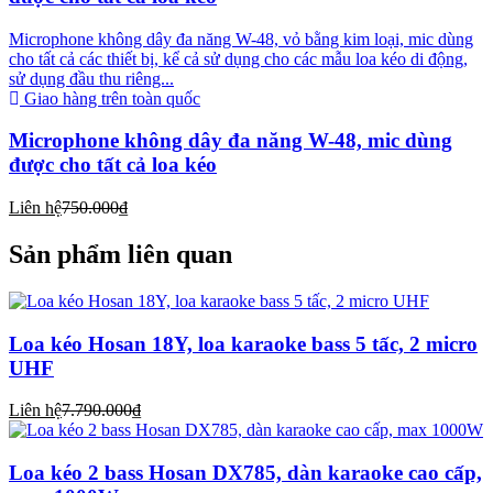
Microphone không dây đa năng W-48, vỏ bằng kim loại, mic dùng
cho tất cả các thiết bị, kể cả sử dụng cho các mẫu loa kéo di động,
sử dụng đầu thu riêng...
Giao hàng trên toàn quốc
Microphone không dây đa năng W-48, mic dùng
được cho tất cả loa kéo
Liên hệ
750.000₫
Sản phẩm liên quan
Loa kéo Hosan 18Y, loa karaoke bass 5 tấc, 2 micro
UHF
Liên hệ
7.790.000₫
Loa kéo 2 bass Hosan DX785, dàn karaoke cao cấp,