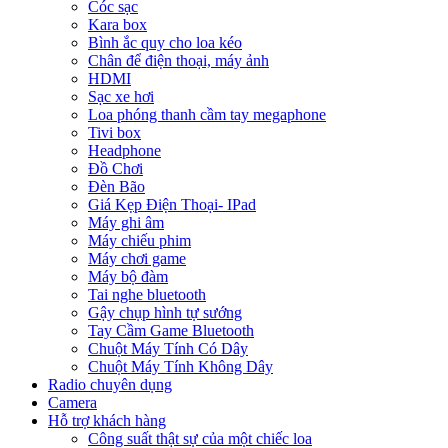
Cóc sạc
Kara box
Bình ắc quy cho loa kéo
Chân để điện thoại, máy ảnh
HDMI
Sạc xe hơi
Loa phóng thanh cầm tay megaphone
Tivi box
Headphone
Đồ Chơi
Đèn Bão
Giá Kẹp Điện Thoại- IPad
Máy ghi âm
Máy chiếu phim
Máy chơi game
Máy bộ đàm
Tai nghe bluetooth
Gậy chụp hình tự sướng
Tay Cầm Game Bluetooth
Chuột Máy Tính Có Dây
Chuột Máy Tính Không Dây
Radio chuyên dụng
Camera
Hỗ trợ khách hàng
Công suất thật sự của một chiếc loa