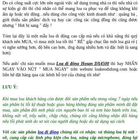
Do có công suất cực lớn nên ngoài việc sử dụng trong nhà ra thì nếu nhà có
sự kiện gì đó thì chủ nhân có thể mang loa ra phục vụ để tăng không khí
ấm áp hoặc sôi động...nếu dùng cho công việc kinh doanh như : quảng bá ,
giới thiệu sản phẩm/ dịch vụ hay các công tác cộng đồng thì cũng được
nhưng " Hơi bị sang " đấy !
Tóm lại đây là một mẫu loa di động cao cấp mà nếu có khả năng thì quý
khách nên MUA, vì mua một loa tốt thì " RẺ" gấp chục lần một loa giá rẻ (
vì nghe sướng hơn, độ bền cao hơn, ứng dụng nhiều hơn và đặc biệt là sang
hơn)
Nếu anh/ chị nào muốn mua
Loa di động Hosan DX4500
thì hay NHẤN
NGAY VÀO NÚT " MUA NGAY" trên website loakeodidong.com hoặc
liên hệ đặt hàng qua các kênh hỗ trợ của chúng tôi nhé!
LƯU Ý:
Khi mua loa khách hàng còn được đổi sản phẩm nếu trong vòng 7 ngày nếu
sản phẩm bị lỗi kỹ thuật hoặc giao hàng không đúng sản phẩm mình đã đặt
mua, sản phẩm đổi mới phải còn nguyên bao bì và tem bảo hành trên loa,
không nứt vỡ, trầy xước, chập cháy, chúng tôi cũng không nhận đổi hàng
nếu lỗi phát sinh do sơ sót của người dùng hoặc do sử dụng sai cách.
Với các sản phẩm
loa di động
chúng tôi có nhận: vá thùng loa bị nứt -
vỡ, cung cấp các linh phụ kiện cho loa, nâng cấp microphone, đóng lại