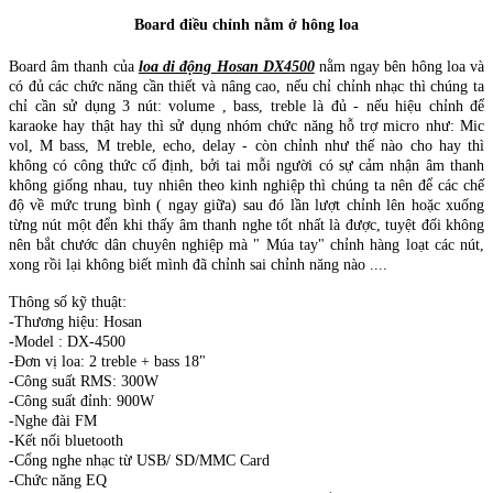
Board điều chỉnh nằm ở hông loa
Board âm thanh của
loa di động Hosan DX4500
nằm ngay bên hông loa và
có đủ các chức năng cần thiết và nâng cao, nếu chỉ chỉnh nhạc thì chúng ta
chỉ cần sử dụng 3 nút: volume , bass, treble là đủ - nếu hiệu chỉnh để
karaoke hay thật hay thì sử dụng nhóm chức năng hỗ trợ micro như: Mic
vol, M bass, M treble, echo, delay - còn chỉnh như thế nào cho hay thì
không có công thức cố định, bởi tai mỗi người có sự cảm nhận âm thanh
không giống nhau, tuy nhiên theo kinh nghiệp thì chúng ta nên để các chế
độ về mức trung bình ( ngay giữa) sau đó lần lượt chỉnh lên hoặc xuống
từng nút một đển khi thấy âm thanh nghe tốt nhất là được, tuyệt đối không
nên bắt chước dân chuyên nghiệp mà " Múa tay" chỉnh hàng loạt các nút,
xong rồi lại không biết mình đã chỉnh sai chỉnh năng nào ....
Thông số kỹ thuật:
-Thương hiệu: Hosan
-Model : DX-4500
-Đơn vị loa: 2 treble + bass 18"
-Công suất RMS: 300W
-Công suất đỉnh: 900W
-Nghe đài FM
-Kết nối bluetooth
-Cổng nghe nhạc từ USB/ SD/MMC Card
-Chức năng EQ