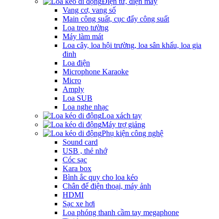
Điện tử, điện máy
Vang cơ, vang số
Main công suất, cục đẩy công suất
Loa treo tường
Máy làm mát
Loa cây, loa hội trường, loa sân khấu, loa gia
đinh
Loa điện
Microphone Karaoke
Micro
Amply
Loa SUB
Loa nghe nhạc
Loa xách tay
Máy trợ giảng
Phụ kiện công nghệ
Sound card
USB , thẻ nhớ
Cóc sạc
Kara box
Bình ắc quy cho loa kéo
Chân để điện thoại, máy ảnh
HDMI
Sạc xe hơi
Loa phóng thanh cầm tay megaphone