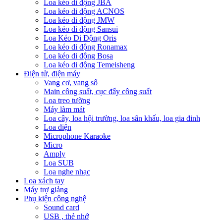
Loa kéo di động JBA
Loa kéo di động ACNOS
Loa kéo di động JMW
Loa kéo di động Sansui
Loa Kéo Di Động Oris
Loa kéo di động Ronamax
Loa kéo di động Bosa
Loa kéo di động Temeisheng
Điện tử, điện máy
Vang cơ, vang số
Main công suất, cục đẩy công suất
Loa treo tường
Máy làm mát
Loa cây, loa hội trường, loa sân khấu, loa gia đinh
Loa điện
Microphone Karaoke
Micro
Amply
Loa SUB
Loa nghe nhạc
Loa xách tay
Máy trợ giảng
Phụ kiện công nghệ
Sound card
USB , thẻ nhớ