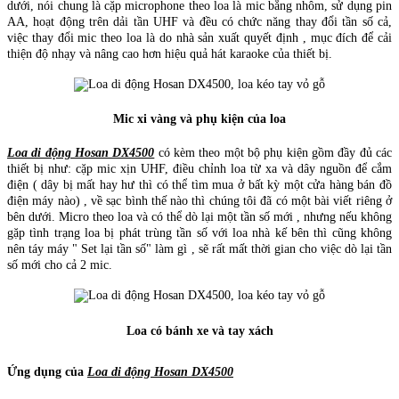
dưới, nói chung là cặp microphone theo loa là mic bằng nhôm, sử dụng pin
AA, hoạt động trên dải tần UHF và đều có chức năng thay đổi tần số cả,
việc thay đổi mic theo loa là do nhà sản xuất quyết định , mục đích để cải
thiện độ nhạy và nâng cao hơn hiệu quả hát karaoke của thiết bị.
Mic xi vàng và phụ kiện của loa
Loa di động Hosan DX4500
có kèm theo một bộ phụ kiện gồm đầy đủ các
thiết bị như: cặp mic xịn UHF, điều chỉnh loa từ xa và dây nguồn để cắm
điện ( dây bị mất hay hư thì có thể tìm mua ở bất kỳ một cửa hàng bán đồ
điện máy nào) , về sạc bình thế nào thì chúng tôi đã có một bài viết riêng ở
bên dưới. Micro theo loa và có thể dò lại một tần số mới , nhưng nếu không
gặp tình trạng loa bị phát trùng tần số với loa nhà kế bên thì cũng không
nên táy máy " Set lại tần số" làm gì , sẽ rất mất thời gian cho việc dò lại tần
số mới cho cả 2 mic.
Loa có bánh xe và tay xách
Ứng dụng của
Loa di động Hosan DX4500