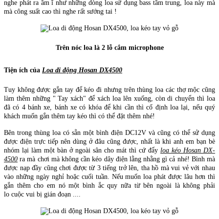
nghe phát ra ầm ĩ như những dòng loa sử dụng bass tầm trung, loa này mà
mà công suất cao thì nghe rất sướng tai !
Trên nóc loa là 2 lỗ cắm microphone
Tiện ích của
Loa di động Hosan DX4500
Tuy không được gắn tay để kéo đi nhưng trên thùng loa các thợ mộc cũng
làm thêm những " Tay xách" để xách loa lên xuống, còn di chuyển thì loa
đã có 4 bánh xe, bánh xe có khóa để khi cần thì cố định loa lại, nếu quý
khách muốn gắn thêm tay kéo thì có thể đặt thêm nhé!
Bên trong thùng loa có sẵn một bình điện DC12V và cũng có thể sử dụng
được điện trực tiếp nên dùng ở đâu cũng được, nhất là khi anh em bạn bè
nhóm lại làm một bàn ở ngoài sân cho mát thì cứ đẩy
loa kéo Hosan DX-
4500
ra mà chơi mà không cần kéo dây điện lằng nhằng gì cả nhé! Bình mà
được nạp đầy cũng chơi được từ 3 tiếng trở lên, tha hồ mà vui vẻ với nhau
vào những ngày nghỉ hoặc cuối tuần. Nếu muốn loa phát được lâu hơn thì
gắn thêm cho em nó một bình ắc quy nữa từ bên ngoài là không phải
lo cuộc vui bị gián đoạn ....