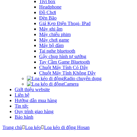
Tivi box
Headphone
Đồ Chơi
Đèn Bão
Giá Kẹp Điện Thoại- IPad
Máy ghi âm
Máy chiếu phim
Máy chơi game
Máy bộ đàm
Tai nghe bluetooth
Gậy chụp hình tự sướng
Tay Cầm Game Bluetooth
Chuột Máy Tính Có Dây
Chuột Máy Tính Không Dây
Radio chuyên dụng
Camera
Giới thiệu website
Liên hệ
Hướng dẫn mua hàng
Tin tức
Quy trình giao hàng
Bảo hành
Trang chủ
Loa kéo
Loa kéo di động Hosan