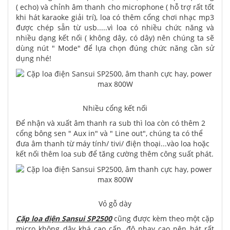
( echo) và chỉnh âm thanh cho microphone ( hỗ trợ rất tốt
khi hát karaoke giải trí), loa có thêm cổng chơi nhạc mp3
được chép sẵn từ usb.....vì loa có nhiều chức năng và
nhiều dạng kết nối ( không dây, có dây) nên chúng ta sẽ
dùng nút " Mode" để lựa chọn đúng chức năng cần sử
dụng nhé!
Nhiều cổng kết nối
Để nhận và xuất âm thanh ra sub thì loa còn có thêm 2
cổng bông sen " Aux in" và " Line out", chúng ta có thể
đưa âm thanh từ máy tính/ tivi/ điện thoại...vào loa hoặc
kết nối thêm loa sub để tăng cường thêm công suất phát.
Vỏ gỗ dày
Cặp loa điện Sansui SP2500
cũng được kèm theo một cặp
micro không dây khá cao cấp, độ nhạy cao nên hát rất