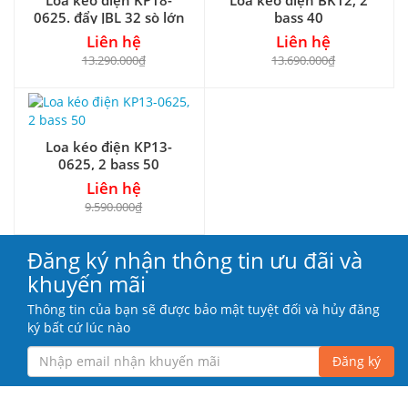
0625. đẩy JBL 32 sò lớn
bass 40
Liên hệ
Liên hệ
13.290.000₫
13.690.000₫
Loa kéo điện KP13-
0625, 2 bass 50
Liên hệ
9.590.000₫
Đăng ký nhận thông tin ưu đãi và
khuyến mãi
Thông tin của bạn sẽ được bảo mật tuyệt đối và hủy đăng
ký bất cứ lúc nào
Đăng ký