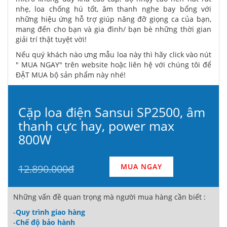
nhẹ, loa chống hú tốt, âm thanh nghe bay bổng với
những hiệu ứng hỗ trợ giúp nâng đỡ giọng ca của bạn,
mang đến cho bạn và gia đình/ bạn bè những thời gian
giải trí thật tuyệt vời!
Nếu quý khách nào ưng mẫu loa này thì hãy click vào nút
" MUA NGAY" trên website hoặc liên hệ với chúng tôi để
ĐẶT MUA bộ sản phẩm này nhé!
Cặp loa điện Sansui SP2500, âm
thanh cực hay, power max
800W
MUA NGAY
12.890.000đ
Những vấn đề quan trọng mà người mua hàng cần biết :
-
Quy trình giao hàng
-
Chế độ bảo hành