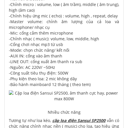
-Chỉnh micro : volume, low ( âm trầm), middle ( âm trung),
high (âm cao)
-Chỉnh hiệu ứng mic ( echo) : volume, high , repeat, delay
-Master volume: chỉnh âm lượng của cả loa và
microphone/ nhạc cụ
-Mic: cổng cắm thêm microphone
-Chỉnh nhạc ( music): volume, low, middle, high
-Cổng chơi nhạc mp3 từ usb
-Mode: chọn chức năng/ kết nối
-AUX IN: cổng vào âm thanh
-LINE OUT: cổng xuất âm thanh ra sub
-Nguồn: AC 220V/ ~50Hz
-Công suất tiêu thụ điện: 500W
-Phụ kiện theo loa: 2 mic không dây
-Bảo hành mainboard 12 tháng ( theo tem)
Nhiều chức năng
Tương tự như loa kéo,
cặp loa điện Sansui SP2500
vẫn có
chức năng chỉnh nhạc nền ( music) cho loa, tạo hiệu ứng