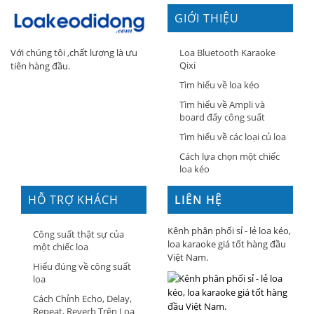
GIỚI THIỆU
Loa Bluetooth Karaoke
Với chúng tôi ,chất lượng là ưu
Qixi
tiên hàng đầu.
Tìm hiểu về loa kéo
Tìm hiểu về Ampli và
board đẩy công suất
Tìm hiểu về các loại củ loa
Cách lựa chọn một chiếc
loa kéo
HỖ TRỢ KHÁCH
LIÊN HỆ
HÀNG
Kênh phân phối sỉ - lẻ loa kéo,
Công suất thật sự của
loa karaoke giá tốt hàng đầu
một chiếc loa
Việt Nam.
Hiểu đúng về công suất
loa
Cách Chỉnh Echo, Delay,
Repeat, Reverb Trên Loa