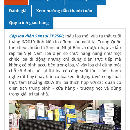
Đánh giá
Xem hướng dẫn thanh toán
Quy trình giao hàng
Cặp loa điện Sansui SP2500
, mẫu loa mới vừa ra mắt cuối
tháng 6/2019, linh kiện loa được sản xuất tại Trung Quốc
theo tiêu chuẩn từ Sansui- Nhật Bản và được nhập về lắp
ráp tại Việt Nam, loa điện có chức năng năng như một
chiếc loa di động nhưng chỉ dùng điện trực tiếp mà
không có bình accu bên trong loa, vì vậy loa chỉ dùng một
chỗ cố định, bù lại thì loa có công suất lớn - âm thanh
nghe rất hay ( hay hơn cả loa kéo di động ), với công suất
thực tầm khoảng 300W thì loa thích hợp với các quán có
diện tích trung bình - cửa hàng - trường học và dùng
trong giải trí tại nhà.