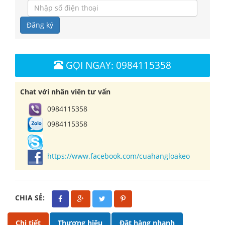
Đăng ký
GỌI NGAY: 0984115358
Chat với nhân viên tư vấn
0984115358
0984115358
https://www.facebook.com/cuahangloakeo
CHIA SẺ:
Chi tiết
Thương hiệu
Đặt hàng nhanh