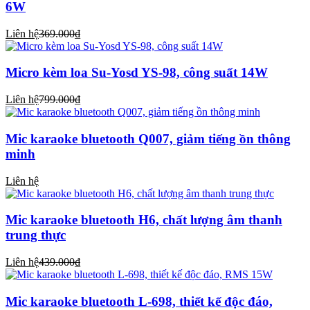
6W
Liên hệ
369.000₫
Micro kèm loa Su-Yosd YS-98, công suất 14W
Liên hệ
799.000₫
Mic karaoke bluetooth Q007, giảm tiếng ồn thông
minh
Liên hệ
Mic karaoke bluetooth H6, chất lượng âm thanh
trung thực
Liên hệ
439.000₫
Mic karaoke bluetooth L-698, thiết kế độc đáo,