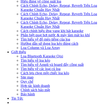
Hiểu đúng về công suất loa
Cách Chỉnh Echo, Delay, Repeat, Reverb Trên Loa
Karaoke Chuẩn Hay Nhất
Cách Chỉnh Echo, Delay, Repeat, Reverb Trên Loa
Karaoke Chuẩn Hay Nhất
Cách Chỉnh Echo, Delay, Repeat, Reverb Trên Loa
Karaoke Chuẩn Hay Nhất
Cách chỉnh hiệu ứng vang khi hát karaoke
Phân biệt quạt hơi nước & máy làm mát ko khí
Tìm hiểu vệ độ méo tiếng của loa
Hướng dẫn sử dụng loa kéo đúng cách
Loa Column và Loa Array
Giới thiệu
Loa Bluetooth Karaoke Qixi
Tìm hiểu về loa kéo
Tìm hiểu về Ampli và board đẩy công suất
Tìm hiểu về các loại củ loa
Cách lựa chọn một chiếc loa kéo
Site map
Quy chế
Hợp tác kinh doanh
Chính sách bảo mật
Bảo hành
Tin Tức