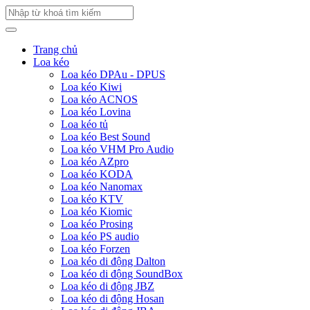
Trang chủ
Loa kéo
Loa kéo DPAu - DPUS
Loa kéo Kiwi
Loa kéo ACNOS
Loa kéo Lovina
Loa kéo tủ
Loa kéo Best Sound
Loa kéo VHM Pro Audio
Loa kéo AZpro
Loa kéo KODA
Loa kéo Nanomax
Loa kéo KTV
Loa kéo Kiomic
Loa kéo Prosing
Loa kéo PS audio
Loa kéo Forzen
Loa kéo di động Dalton
Loa kéo di động SoundBox
Loa kéo di động JBZ
Loa kéo di động Hosan