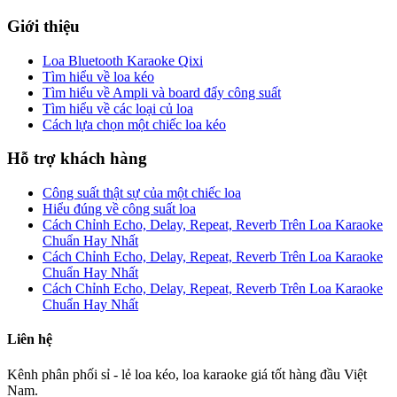
Giới thiệu
Loa Bluetooth Karaoke Qixi
Tìm hiểu về loa kéo
Tìm hiểu về Ampli và board đẩy công suất
Tìm hiểu về các loại củ loa
Cách lựa chọn một chiếc loa kéo
Hỗ trợ khách hàng
Công suất thật sự của một chiếc loa
Hiểu đúng về công suất loa
Cách Chỉnh Echo, Delay, Repeat, Reverb Trên Loa Karaoke
Chuẩn Hay Nhất
Cách Chỉnh Echo, Delay, Repeat, Reverb Trên Loa Karaoke
Chuẩn Hay Nhất
Cách Chỉnh Echo, Delay, Repeat, Reverb Trên Loa Karaoke
Chuẩn Hay Nhất
Liên hệ
Kênh phân phối sỉ - lẻ loa kéo, loa karaoke giá tốt hàng đầu Việt
Nam.