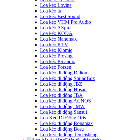
Loa kéo Lovina
Loa kéo tủ
Loa kéo Best Sound
Loa kéo VHM Pro Audio
Loa kéo AZpro
Loa kéo KODA
Loa kéo Nanomax
Loa kéo KTV
Loa kéo Kiomic
Loa kéo Prosing
Loa kéo PS audio
Loa kéo Forzen
Loa kéo di động Dalton
Loa kéo di động SoundBox
Loa kéo di động JBZ
Loa kéo di động Hosan
Loa kéo di động JBA
Loa kéo di động ACNOS
Loa kéo di động JMW
Loa kéo di động Sansui
Loa Kéo Di Động Oris
Loa kéo di động Ronamax
Loa kéo di động Bosa
Loa kéo di động Temeisheng