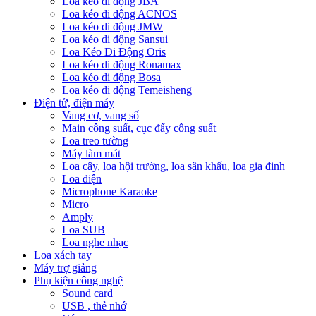
Loa kéo di động JBA
Loa kéo di động ACNOS
Loa kéo di động JMW
Loa kéo di động Sansui
Loa Kéo Di Động Oris
Loa kéo di động Ronamax
Loa kéo di động Bosa
Loa kéo di động Temeisheng
Điện tử, điện máy
Vang cơ, vang số
Main công suất, cục đẩy công suất
Loa treo tường
Máy làm mát
Loa cây, loa hội trường, loa sân khấu, loa gia đinh
Loa điện
Microphone Karaoke
Micro
Amply
Loa SUB
Loa nghe nhạc
Loa xách tay
Máy trợ giảng
Phụ kiện công nghệ
Sound card
USB , thẻ nhớ