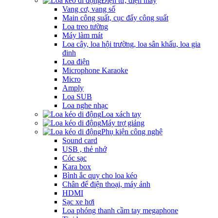
Điện tử, điện máy
Vang cơ, vang số
Main công suất, cục đẩy công suất
Loa treo tường
Máy làm mát
Loa cây, loa hội trường, loa sân khấu, loa gia
đinh
Loa điện
Microphone Karaoke
Micro
Amply
Loa SUB
Loa nghe nhạc
Loa xách tay
Máy trợ giảng
Phụ kiện công nghệ
Sound card
USB , thẻ nhớ
Cóc sạc
Kara box
Bình ắc quy cho loa kéo
Chân để điện thoại, máy ảnh
HDMI
Sạc xe hơi
Loa phóng thanh cầm tay megaphone