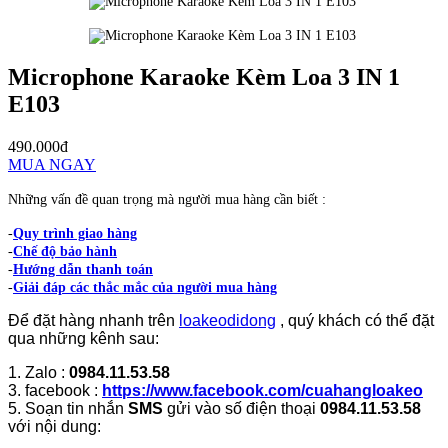
Microphone Karaoke Kèm Loa 3 IN 1
E103
490.000đ
MUA NGAY
Những vấn đề quan trọng mà người mua hàng cần biết :
-
Quy trình giao hàng
-
Chế độ bảo hành
-
Hướng dẫn thanh toán
-
Giải đáp các thắc mắc của người mua hàng
Để đặt hàng nhanh trên
loakeodidong
, quý khách có thể đặt
qua những kênh sau:
1. Zalo :
0984.11.53.58
3. facebook :
https://www.facebook.com/cuahangloakeo
5. Soạn tin nhắn
SMS
gửi vào số điện thoại
0984.11.53.58
với nội dung: