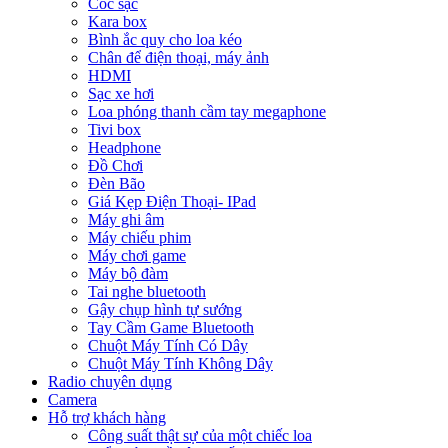
Cóc sạc
Kara box
Bình ắc quy cho loa kéo
Chân để điện thoại, máy ảnh
HDMI
Sạc xe hơi
Loa phóng thanh cầm tay megaphone
Tivi box
Headphone
Đồ Chơi
Đèn Bão
Giá Kẹp Điện Thoại- IPad
Máy ghi âm
Máy chiếu phim
Máy chơi game
Máy bộ đàm
Tai nghe bluetooth
Gậy chụp hình tự sướng
Tay Cầm Game Bluetooth
Chuột Máy Tính Có Dây
Chuột Máy Tính Không Dây
Radio chuyên dụng
Camera
Hỗ trợ khách hàng
Công suất thật sự của một chiếc loa