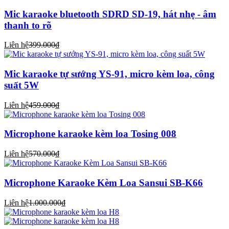
Mic karaoke bluetooth SDRD SD-19, hát nhẹ - âm
thanh to rõ
Liên hệ
399.000₫
Mic karaoke tự sướng YS-91, micro kèm loa, công
suất 5W
Liên hệ
459.000₫
Microphone karaoke kèm loa Tosing 008
Liên hệ
570.000₫
Microphone Karaoke Kèm Loa Sansui SB-K66
Liên hệ
1.000.000₫