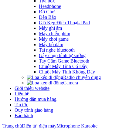
Tivi box
Headphone
Đồ Chơi
Đèn Bão
Giá Kẹp Điện Thoại- IPad
Máy ghi âm
Máy chiếu phim
Máy chơi game
Máy bộ đàm
Tai nghe bluetooth
Gậy chụp hình tự sướng
Tay Cầm Game Bluetooth
Chuột Máy Tính Có Dây
Chuột Máy Tính Không Dây
Radio chuyên dụng
Camera
Giới thiệu website
Liên hệ
Hướng dẫn mua hàng
Tin tức
Quy trình giao hàng
Bảo hành
Trang chủ
Điện tử, điện máy
Microphone Karaoke