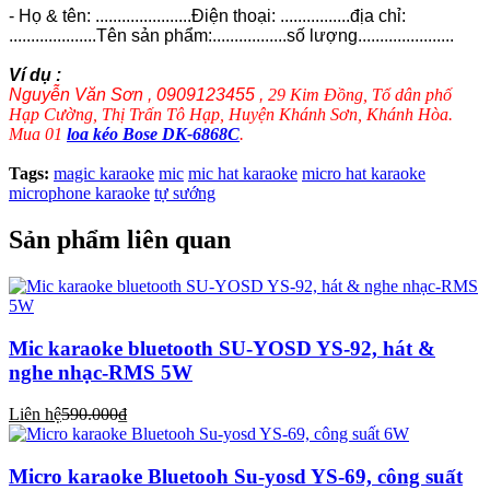
- Họ & tên: ......................Điện thoại: ................địa chỉ:
....................Tên sản phẩm:.................số lượng......................
Ví dụ :
Nguyễn Văn Sơn , 0909123455 ,
29 Kim Đồng, Tổ dân phố
Hạp Cường, Thị Trấn Tô Hạp, Huyện Khánh Sơn, Khánh Hòa.
Mua 01
loa kéo Bose DK-6868C
.
Tags:
magic karaoke
mic
mic hat karaoke
micro hat karaoke
microphone karaoke
tự sướng
Sản phẩm liên quan
Mic karaoke bluetooth SU-YOSD YS-92, hát &
nghe nhạc-RMS 5W
Liên hệ
590.000₫
Micro karaoke Bluetooh Su-yosd YS-69, công suất