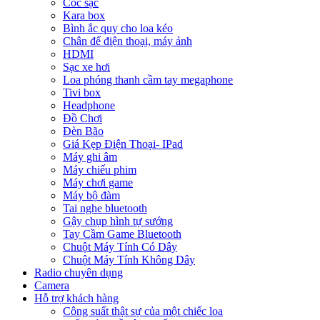
Cóc sạc
Kara box
Bình ắc quy cho loa kéo
Chân để điện thoại, máy ảnh
HDMI
Sạc xe hơi
Loa phóng thanh cầm tay megaphone
Tivi box
Headphone
Đồ Chơi
Đèn Bão
Giá Kẹp Điện Thoại- IPad
Máy ghi âm
Máy chiếu phim
Máy chơi game
Máy bộ đàm
Tai nghe bluetooth
Gậy chụp hình tự sướng
Tay Cầm Game Bluetooth
Chuột Máy Tính Có Dây
Chuột Máy Tính Không Dây
Radio chuyên dụng
Camera
Hỗ trợ khách hàng
Công suất thật sự của một chiếc loa