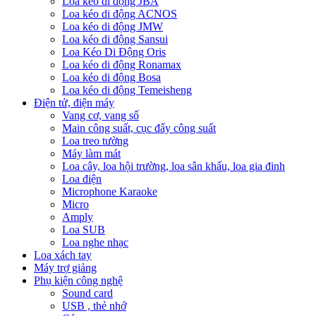
Loa kéo di động JBA
Loa kéo di động ACNOS
Loa kéo di động JMW
Loa kéo di động Sansui
Loa Kéo Di Động Oris
Loa kéo di động Ronamax
Loa kéo di động Bosa
Loa kéo di động Temeisheng
Điện tử, điện máy
Vang cơ, vang số
Main công suất, cục đẩy công suất
Loa treo tường
Máy làm mát
Loa cây, loa hội trường, loa sân khấu, loa gia đinh
Loa điện
Microphone Karaoke
Micro
Amply
Loa SUB
Loa nghe nhạc
Loa xách tay
Máy trợ giảng
Phụ kiện công nghệ
Sound card
USB , thẻ nhớ