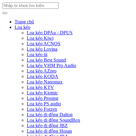
Trang chủ
Loa kéo
Loa kéo DPAu - DPUS
Loa kéo Kiwi
Loa kéo ACNOS
Loa kéo Lovina
Loa kéo tủ
Loa kéo Best Sound
Loa kéo VHM Pro Audio
Loa kéo AZpro
Loa kéo KODA
Loa kéo Nanomax
Loa kéo KTV
Loa kéo Kiomic
Loa kéo Prosing
Loa kéo PS audio
Loa kéo Forzen
Loa kéo di động Dalton
Loa kéo di động SoundBox
Loa kéo di động JBZ
Loa kéo di động Hosan