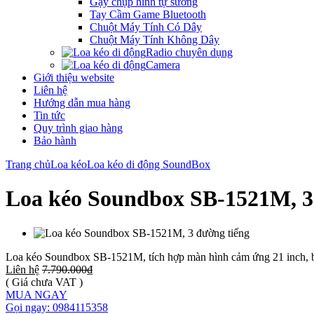
Gậy chụp hình tự sướng
Tay Cầm Game Bluetooth
Chuột Máy Tính Có Dây
Chuột Máy Tính Không Dây
Radio chuyên dụng
Camera
Giới thiệu website
Liên hệ
Hướng dẫn mua hàng
Tin tức
Quy trình giao hàng
Bảo hành
Trang chủ
Loa kéo
Loa kéo di động SoundBox
Loa kéo Soundbox SB-1521M, 3
Loa kéo Soundbox SB-1521M, tích hợp màn hình cảm ứng 21 inch, bộ n
Liên hệ
7.790.000₫
( Giá chưa VAT )
MUA NGAY
Gọi ngay: 0984115358