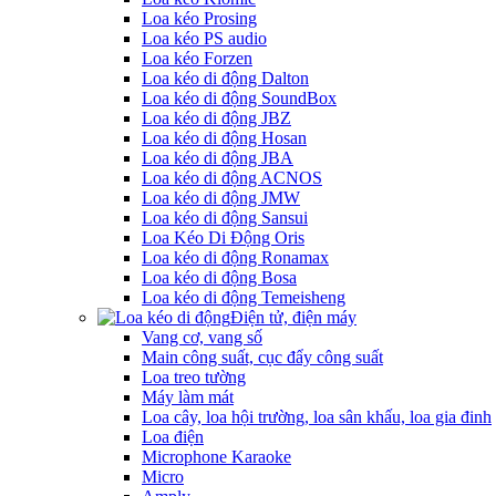
Loa kéo Prosing
Loa kéo PS audio
Loa kéo Forzen
Loa kéo di động Dalton
Loa kéo di động SoundBox
Loa kéo di động JBZ
Loa kéo di động Hosan
Loa kéo di động JBA
Loa kéo di động ACNOS
Loa kéo di động JMW
Loa kéo di động Sansui
Loa Kéo Di Động Oris
Loa kéo di động Ronamax
Loa kéo di động Bosa
Loa kéo di động Temeisheng
Điện tử, điện máy
Vang cơ, vang số
Main công suất, cục đẩy công suất
Loa treo tường
Máy làm mát
Loa cây, loa hội trường, loa sân khấu, loa gia đinh
Loa điện
Microphone Karaoke
Micro