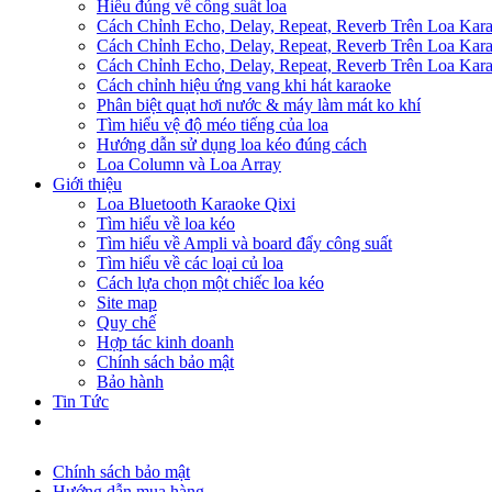
Hiểu đúng về công suất loa
Cách Chỉnh Echo, Delay, Repeat, Reverb Trên Loa Ka
Cách Chỉnh Echo, Delay, Repeat, Reverb Trên Loa Ka
Cách Chỉnh Echo, Delay, Repeat, Reverb Trên Loa Ka
Cách chỉnh hiệu ứng vang khi hát karaoke
Phân biệt quạt hơi nước & máy làm mát ko khí
Tìm hiểu vệ độ méo tiếng của loa
Hướng dẫn sử dụng loa kéo đúng cách
Loa Column và Loa Array
Giới thiệu
Loa Bluetooth Karaoke Qixi
Tìm hiểu về loa kéo
Tìm hiểu về Ampli và board đẩy công suất
Tìm hiểu về các loại củ loa
Cách lựa chọn một chiếc loa kéo
Site map
Quy chế
Hợp tác kinh doanh
Chính sách bảo mật
Bảo hành
Tin Tức
Chính sách bảo mật
Hướng dẫn mua hàng