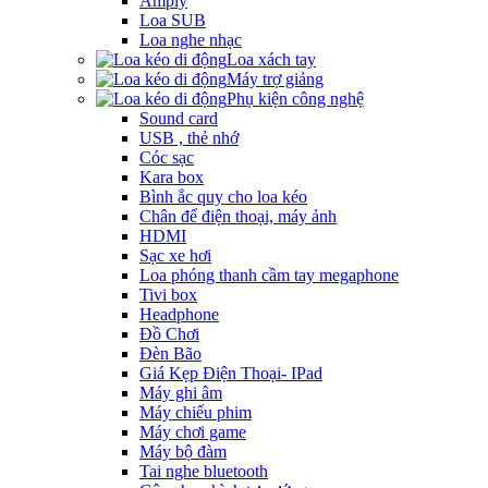
Amply
Loa SUB
Loa nghe nhạc
Loa xách tay
Máy trợ giảng
Phụ kiện công nghệ
Sound card
USB , thẻ nhớ
Cóc sạc
Kara box
Bình ắc quy cho loa kéo
Chân để điện thoại, máy ảnh
HDMI
Sạc xe hơi
Loa phóng thanh cầm tay megaphone
Tivi box
Headphone
Đồ Chơi
Đèn Bão
Giá Kẹp Điện Thoại- IPad
Máy ghi âm
Máy chiếu phim
Máy chơi game
Máy bộ đàm
Tai nghe bluetooth