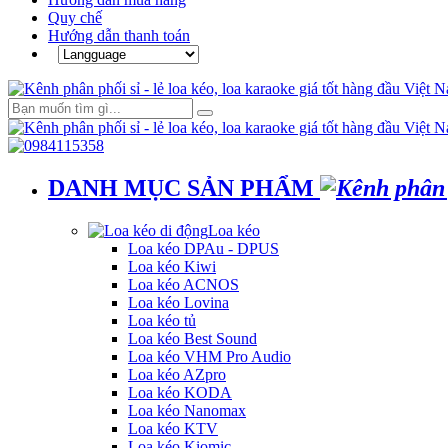
Quy chế
Hướng dẫn thanh toán
DANH MỤC SẢN PHẨM
Loa kéo
Loa kéo DPAu - DPUS
Loa kéo Kiwi
Loa kéo ACNOS
Loa kéo Lovina
Loa kéo tủ
Loa kéo Best Sound
Loa kéo VHM Pro Audio
Loa kéo AZpro
Loa kéo KODA
Loa kéo Nanomax
Loa kéo KTV
Loa kéo Kiomic