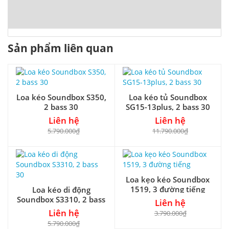
Sản phẩm liên quan
Loa kéo Soundbox S350,
Loa kéo tủ Soundbox
2 bass 30
SG15-13plus, 2 bass 30
Liên hệ
Liên hệ
5.790.000₫
11.790.000₫
Loa kẹo kéo Soundbox
1519, 3 đường tiếng
Loa kéo di động
Soundbox S3310, 2 bass
Liên hệ
30
Liên hệ
3.790.000₫
5.790.000₫