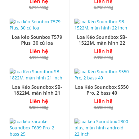
Liên hệ
Liên hệ
5.290.000₫
6.790.000₫
Loa kéo Sounbox T579
Loa Kéo Soundbox SB-
Plus, 30 củ loa
1522M, màn hình 22
inch
Liên hệ
Liên hệ
4.990.000₫
7.990.000₫
Loa Kéo Soundbox SB-
Loa Kéo Soundbox S550
1822M, màn hình 21
Pro, 2 bass 40
inch
Liên hệ
Liên hệ
9.980.000₫
8.590.000₫