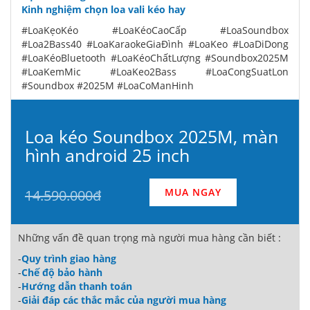
Kinh nghiệm chọn loa vali kéo hay
#LoaKẹoKéo #LoaKéoCaoCấp #LoaSoundbox
#Loa2Bass40 #LoaKaraokeGiaĐình #LoaKeo #LoaDiDong
#LoaKéoBluetooth #LoaKéoChấtLượng #Soundbox2025M
#LoaKemMic #LoaKeo2Bass #LoaCongSuatLon
#Soundbox #2025M #LoaCoManHinh
Loa kéo Soundbox 2025M, màn
hình android 25 inch
MUA NGAY
14.590.000đ
Những vấn đề quan trọng mà người mua hàng cần biết :
-
Quy trình giao hàng
-
Chế độ bảo hành
-
Hướng dẫn thanh toán
-
Giải đáp các thắc mắc của người mua hàng