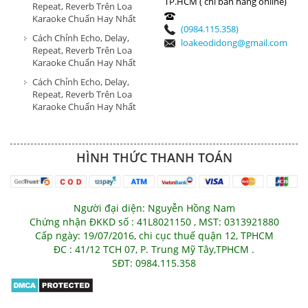
TP.HCM ( chỉ bán hàng online)
Repeat, Reverb Trên Loa
Karaoke Chuẩn Hay Nhất
(0984.115.358)
Cách Chỉnh Echo, Delay,
loakeodidong@gmail.com
Repeat, Reverb Trên Loa
Karaoke Chuẩn Hay Nhất
Cách Chỉnh Echo, Delay,
Repeat, Reverb Trên Loa
Karaoke Chuẩn Hay Nhất
HÌNH THỨC THANH TOÁN
Người đại diện: Nguyễn Hồng Nam
Chứng nhận ĐKKD số : 41L8021150 , MST: 0313921880
Cấp ngày: 19/07/2016, chi cục thuế quận 12, TPHCM
ĐC : 41/12 TCH 07, P. Trung Mỹ Tây,TPHCM .
SĐT: 0984.115.358