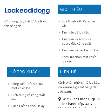
GIỚI THIỆU
Loa Bluetooth Karaoke
Với chúng tôi ,chất lượng là ưu
Qixi
tiên hàng đầu.
Tìm hiểu về loa kéo
Tìm hiểu về Ampli và
board đẩy công suất
Tìm hiểu về các loại củ loa
Cách lựa chọn một chiếc
loa kéo
HỖ TRỢ KHÁCH
LIÊN HỆ
HÀNG
Kênh phân phối sỉ - lẻ loa kéo,
Công suất thật sự của
loa karaoke giá tốt hàng đầu
một chiếc loa
Việt Nam.
Hiểu đúng về công suất
41/12 Tân Chánh Hiệp 07,
loa
P.Tân Chánh Hiệp, Q.12,
Cách Chỉnh Echo, Delay,