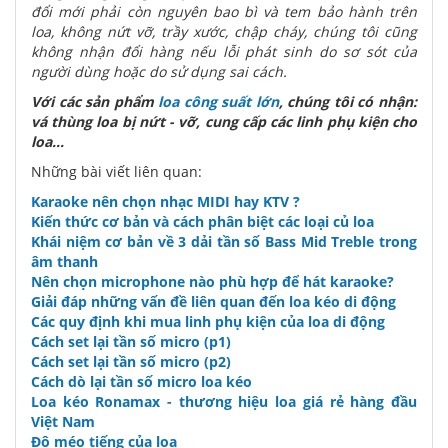
đổi mới phải còn nguyên bao bì và tem bảo hành trên
loa, không nứt vỡ, trầy xước, chập cháy, chúng tôi cũng
không nhận đổi hàng nếu lỗi phát sinh do sơ sót của
người dùng hoặc do sử dụng sai cách.
Với các sản phẩm
loa công suất lớn
, chúng tôi có nhận:
vá thùng loa bị nứt - vỡ, cung cấp các linh phụ kiện cho
loa...
Những bài viết liên quan:
Karaoke nên chọn nhạc MIDI hay KTV ?
Kiến thức cơ bản và cách phân biệt các loại củ loa
Khái niệm cơ bản về 3 dải tần số Bass Mid Treble trong
âm thanh
Nên chọn microphone nào phù hợp để hát karaoke?
Giải đáp những vấn đề liên quan đến loa kéo di động
Các quy định khi mua linh phụ kiện của loa di động
Cách set lại tần số micro (p1)
Cách set lại tần số micro (p2)
Cách dò lại tần số micro loa kéo
Loa kéo Ronamax - thương hiệu loa giá rẻ hàng đầu
Việt Nam
Độ méo tiếng của loa