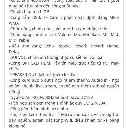
-RMS: tầm 400-500W ( công suất duy trì liên tục, người
mua nên lưu tâm đến công suất này)
-Chuẩn bluetooth 7.5
-Cổng cắm USB, TF Card : phát nhạc định dạng MP3/
WMA
-Chức năng chỉnh nhạc: Volume, bass, middle, treble
-Chức năng chỉnh micro: Volume Mic, Mic Bass, Mic Mid,
Mic Treble
-Hiệu ứng vang: Echo, Repeat, Reverb, Reverb Home,
Delay
-GUI VOL: chỉnh âm lượng nhạc cụ kết nối với loa
-Cổng OPTICAL/ HDMI: lấy tín hiệu trực tiếp từ tivi, máy
chiếu...
-SPEAKER OUT: kết nối thêm loa Full
-Cổng RCA: audio out ( ngõ ra âm thanh), Audio in ( ngõ
vô âm thanh, livestream, có thể gắn thêm sub có nguồn
riêng)
-Nguồn: AC ~220V/50Hz và bình accu DC12V
-Tích hợp sẵn bên trong 1 bình ắc quy DC12V/ 30A
-Cổng gắn thêm bình accu phụ
-Phụ kiện kèm theo loa: 2 Micro cao cấp UHF chống hú,
dây nguồn, anten bắt sóng Wifi, điều khiển từ xa bằng
giọng nói