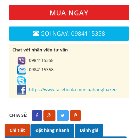
MUA NGAY
GỌI NGAY: 0984115358
Chat với nhân viên tư vấn
0984115358
0984115358
https://www.facebook.com/cuahangloakeo
CHIA SẺ:
Chi tiết
Đặt hàng nhanh
Đánh giá