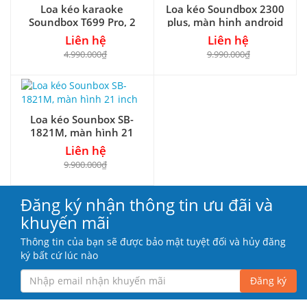
Loa kéo karaoke
Loa kéo Soundbox 2300
Soundbox T699 Pro, 2
plus, màn hinh android
bass 25
22 inch
Liên hệ
Liên hệ
4.990.000₫
9.990.000₫
Loa kéo Sounbox SB-
1821M, màn hình 21
inch
Liên hệ
9.900.000₫
Đăng ký nhận thông tin ưu đãi và
khuyến mãi
Thông tin của bạn sẽ được bảo mật tuyệt đối và hủy đăng
ký bất cứ lúc nào
Đăng ký