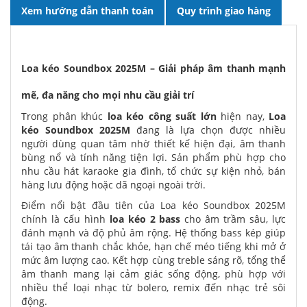
Xem hướng dẫn thanh toán
Quy trình giao hàng
Loa kéo Soundbox 2025M – Giải pháp âm thanh mạnh
mẽ, đa năng cho mọi nhu cầu giải trí
Trong phân khúc
loa kéo công suất lớn
hiện nay,
Loa
kéo Soundbox 2025M
đang là lựa chọn được nhiều
người dùng quan tâm nhờ thiết kế hiện đại, âm thanh
bùng nổ và tính năng tiện lợi. Sản phẩm phù hợp cho
nhu cầu hát karaoke gia đình, tổ chức sự kiện nhỏ, bán
hàng lưu động hoặc dã ngoại ngoài trời.
Điểm nổi bật đầu tiên của Loa kéo Soundbox 2025M
chính là cấu hình
loa kéo 2 bass
cho âm trầm sâu, lực
đánh mạnh và độ phủ âm rộng. Hệ thống bass kép giúp
tái tạo âm thanh chắc khỏe, hạn chế méo tiếng khi mở ở
mức âm lượng cao. Kết hợp cùng treble sáng rõ, tổng thể
âm thanh mang lại cảm giác sống động, phù hợp với
nhiều thể loại nhạc từ bolero, remix đến nhạc trẻ sôi
động.