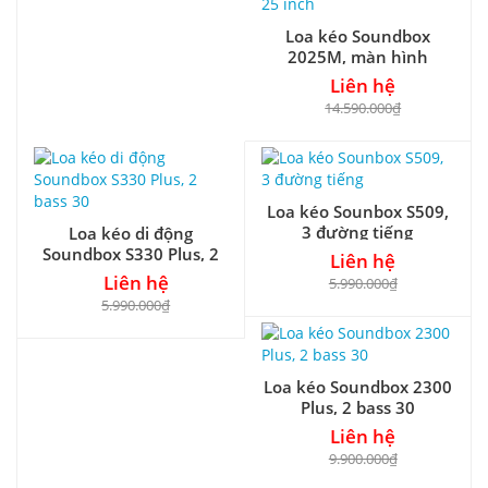
Loa kéo Soundbox
2025M, màn hình
android 25 inch
Liên hệ
14.590.000₫
Loa kéo Sounbox S509,
3 đường tiếng
Loa kéo di động
Soundbox S330 Plus, 2
Liên hệ
bass 30
Liên hệ
5.990.000₫
5.990.000₫
Loa kéo Soundbox 2300
Plus, 2 bass 30
Liên hệ
9.900.000₫