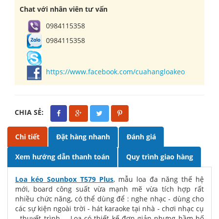
Chat với nhân viên tư vấn
0984115358
0984115358
https://www.facebook.com/cuahangloakeo
CHIA SẺ:
Chi tiết
Đặt hàng nhanh
Đánh giá
Xem hướng dẫn thanh toán
Quy trình giao hàng
Loa kéo Sounbox T579 Plus
, mẫu loa đa năng thế hệ
mới, board công suất vừa mạnh mẽ vừa tích hợp rất
nhiều chức năng, có thể dùng để : nghe nhạc - dùng cho
các sự kiện ngoài trời - hát karaoke tại nhà - chơi nhạc cụ
- thuyết trình ....Loa có thiết kế đơn giản nhưng hầm hố