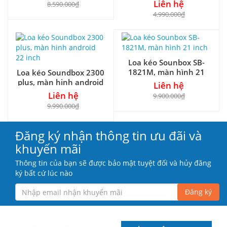
bass 25
Liên hệ
8.590.000₫
4.990.000₫
Loa kéo Sounbox SB-
1821M, màn hình 21
Loa kéo Soundbox 2300
inch
plus, màn hinh android
Liên hệ
22 inch
Liên hệ
9.900.000₫
9.990.000₫
Đăng ký nhận thông tin ưu đãi và
khuyến mãi
Thông tin của bạn sẽ được bảo mật tuyệt đối và hủy đăng
ký bất cứ lúc nào
Đăng ký