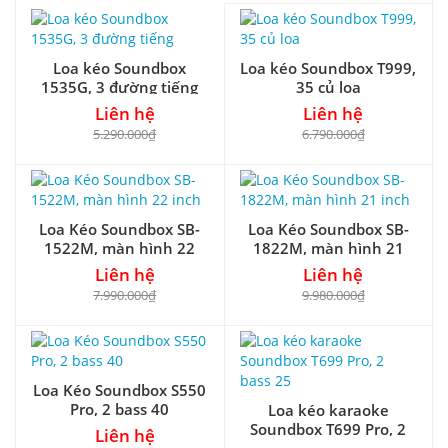
Loa kéo Soundbox
Loa kéo Soundbox T999,
1535G, 3 đường tiếng
35 củ loa
Liên hệ
Liên hệ
5.290.000₫
6.790.000₫
Loa Kéo Soundbox SB-
Loa Kéo Soundbox SB-
1522M, màn hình 22
1822M, màn hình 21
inch
inch
Liên hệ
Liên hệ
7.990.000₫
9.980.000₫
Loa Kéo Soundbox S550
Pro, 2 bass 40
Loa kéo karaoke
Soundbox T699 Pro, 2
Liên hệ