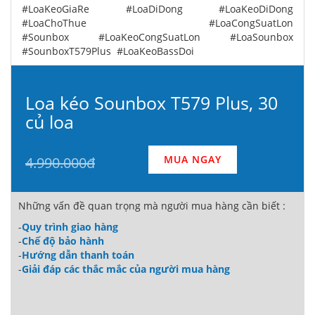
#LoaKeoGiaRe #LoaDiDong #LoaKeoDiDong
#LoaChoThue #LoaCongSuatLon
#Sounbox #LoaKeoCongSuatLon #LoaSounbox
#SounboxT579Plus #LoaKeoBassDoi
Loa kéo Sounbox T579 Plus, 30
củ loa
MUA NGAY
4.990.000đ
Những vấn đề quan trọng mà người mua hàng cần biết :
-
Quy trình giao hàng
-
Chế độ bảo hành
-
Hướng dẫn thanh toán
-
Giải đáp các thắc mắc của người mua hàng