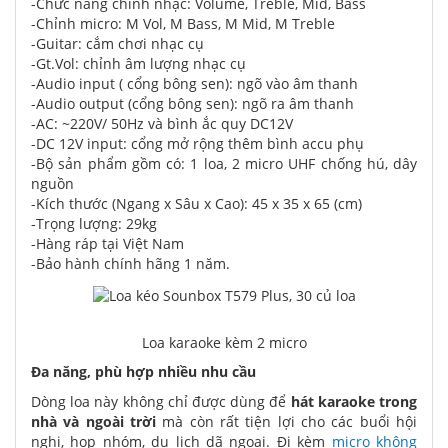
-Chức năng chỉnh nhạc: Volume, Treble, Mid, Bass
-Chỉnh micro: M Vol, M Bass, M Mid, M Treble
-Guitar: cắm chơi nhạc cụ
-Gt.Vol: chỉnh âm lượng nhạc cụ
-Audio input ( cổng bông sen): ngõ vào âm thanh
-Audio output (cổng bông sen): ngõ ra âm thanh
-AC: ~220V/ 50Hz và bình ắc quy DC12V
-DC 12V input: cổng mở rộng thêm bình accu phụ
-Bộ sản phẩm gồm có: 1 loa, 2 micro UHF chống hú, dây
nguồn
-Kích thước (Ngang x Sâu x Cao): 45 x 35 x 65 (cm)
-Trọng lượng: 29kg
-Hàng ráp tại Việt Nam
-Bảo hành chính hãng 1 năm.
Loa karaoke kèm 2 micro
Đa năng, phù hợp nhiều nhu cầu
Dòng loa này không chỉ được dùng để
hát karaoke trong
nhà và ngoài trời
mà còn rất tiện lợi cho các buổi hội
nghị, họp nhóm, du lịch dã ngoại. Đi kèm
micro không