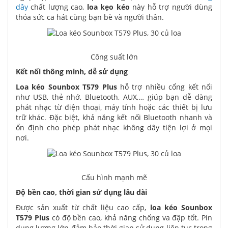
dây
chất lượng cao,
loa kẹo kéo
này hỗ trợ người dùng
thỏa sức ca hát cùng bạn bè và người thân.
Công suất lớn
Kết nối thông minh, dễ sử dụng
Loa kéo Sounbox T579 Plus
hỗ trợ nhiều cổng kết nối
như USB, thẻ nhớ, Bluetooth, AUX,… giúp bạn dễ dàng
phát nhạc từ điện thoại, máy tính hoặc các thiết bị lưu
trữ khác. Đặc biệt, khả năng kết nối Bluetooth nhanh và
ổn định cho phép phát nhạc không dây tiện lợi ở mọi
nơi.
Cấu hình mạnh mẽ
Độ bền cao, thời gian sử dụng lâu dài
Được sản xuất từ chất liệu cao cấp,
loa kéo Sounbox
T579 Plus
có độ bền cao, khả năng chống va đập tốt. Pin
dung lượng lớn đảm bảo thời gian sử dụng liên tục trong