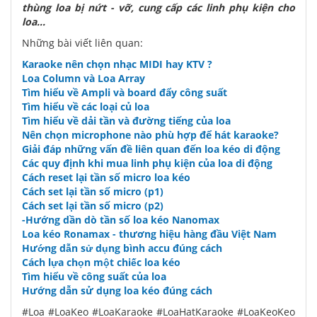
thùng loa bị nứt - vỡ, cung cấp các linh phụ kiện cho
loa...
Những bài viết liên quan:
Karaoke nên chọn nhạc MIDI hay KTV ?
Loa Column và Loa Array
Tìm hiểu về Ampli và board đẩy công suất
Tìm hiểu về các loại củ loa
Tìm hiểu về dải tần và đường tiếng của loa
Nên chọn microphone nào phù hợp để hát karaoke?
Giải đáp những vấn đề liên quan đến loa kéo di động
Các quy định khi mua linh phụ kiện của loa di động
Cách reset lại tần số micro loa kéo
Cách set lại tần số micro (p1)
Cách set lại tần số micro (p2)
-Hướng dần dò tần số loa kéo Nanomax
Loa kéo Ronamax - thương hiệu hàng đầu Việt Nam
Hướng dẫn sử dụng bình accu đúng cách
Cách lựa chọn một chiếc loa kéo
Tìm hiểu về công suất của loa
Hướng dẫn sử dụng loa kéo đúng cách
#Loa #LoaKeo #LoaKaraoke #LoaHatKaraoke #LoaKeoKeo