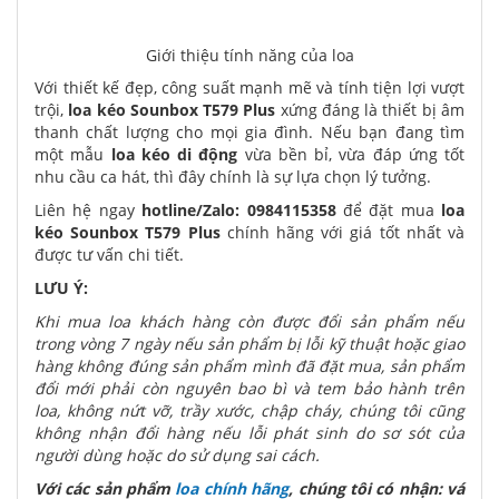
Giới thiệu tính năng của loa
Với thiết kế đẹp, công suất mạnh mẽ và tính tiện lợi vượt
trội,
loa kéo Sounbox T579 Plus
xứng đáng là thiết bị âm
thanh chất lượng cho mọi gia đình. Nếu bạn đang tìm
một mẫu
loa kéo di động
vừa bền bỉ, vừa đáp ứng tốt
nhu cầu ca hát, thì đây chính là sự lựa chọn lý tưởng.
Liên hệ ngay
hotline/Zalo:
0984115358
để đặt mua
loa
kéo Sounbox T579 Plus
chính hãng với giá tốt nhất và
được tư vấn chi tiết.
LƯU Ý:
Khi mua loa khách hàng còn được đổi sản phẩm nếu
trong vòng 7 ngày nếu sản phẩm bị lỗi kỹ thuật hoặc giao
hàng không đúng sản phẩm mình đã đặt mua, sản phẩm
đổi mới phải còn nguyên bao bì và tem bảo hành trên
loa, không nứt vỡ, trầy xước, chập cháy, chúng tôi cũng
không nhận đổi hàng nếu lỗi phát sinh do sơ sót của
người dùng hoặc do sử dụng sai cách.
Với các sản phẩm
loa chính hãng
, chúng tôi có nhận: vá