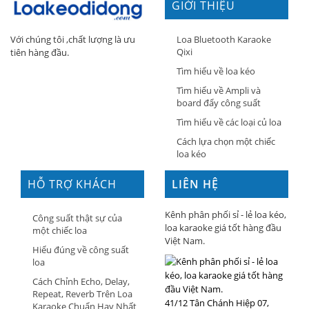
GIỚI THIỆU
Loa Bluetooth Karaoke
Với chúng tôi ,chất lượng là ưu
Qixi
tiên hàng đầu.
Tìm hiểu về loa kéo
Tìm hiểu về Ampli và
board đẩy công suất
Tìm hiểu về các loại củ loa
Cách lựa chọn một chiếc
loa kéo
HỖ TRỢ KHÁCH
LIÊN HỆ
HÀNG
Kênh phân phối sỉ - lẻ loa kéo,
Công suất thật sự của
loa karaoke giá tốt hàng đầu
một chiếc loa
Việt Nam.
Hiểu đúng về công suất
loa
Cách Chỉnh Echo, Delay,
Repeat, Reverb Trên Loa
41/12 Tân Chánh Hiệp 07,
Karaoke Chuẩn Hay Nhất