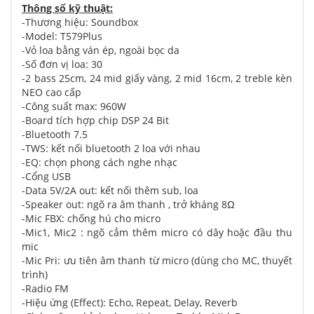
Thông số kỹ thuật:
-Thương hiệu: Soundbox
-Model: T579Plus
-Vỏ loa bằng ván ép, ngoài bọc da
-Số đơn vị loa: 30
-2 bass 25cm, 24 mid giấy vàng, 2 mid 16cm, 2 treble kèn
NEO cao cấp
-Công suất max: 960W
-Board tích hợp chip DSP 24 Bit
-Bluetooth 7.5
-TWS: kết nối bluetooth 2 loa với nhau
-EQ: chọn phong cách nghe nhạc
-Cổng USB
-Data 5V/2A out: kết nối thêm sub, loa
-Speaker out: ngõ ra âm thanh , trở kháng 8Ω
-Mic FBX: chống hú cho micro
-Mic1, Mic2 : ngõ cắm thêm micro có dây hoặc đầu thu
mic
-Mic Pri: ưu tiên âm thanh từ micro (dùng cho MC, thuyết
trình)
-Radio FM
-Hiệu ứng (Effect): Echo, Repeat, Delay, Reverb