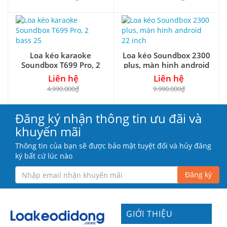
Loa kéo karaoke
Loa kéo Soundbox 2300
Soundbox T699 Pro, 2
plus, màn hinh android
bass 25
22 inch
Liên hệ
Liên hệ
4.990.000₫
9.990.000₫
Đăng ký nhận thông tin ưu đãi và
khuyến mãi
Thông tin của bạn sẽ được bảo mật tuyệt đối và hủy đăng
ký bất cứ lúc nào
Đăng ký
GIỚI THIỆU