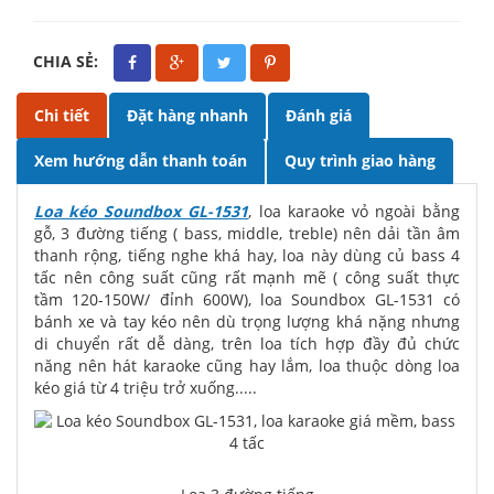
CHIA SẺ:
Chi tiết
Đặt hàng nhanh
Đánh giá
Xem hướng dẫn thanh toán
Quy trình giao hàng
Loa kéo Soundbox GL-1531
, loa karaoke vỏ ngoài bằng
gỗ, 3 đường tiếng ( bass, middle, treble) nên dải tần âm
thanh rộng, tiếng nghe khá hay, loa này dùng củ bass 4
tấc nên công suất cũng rất mạnh mẽ ( công suất thực
tầm 120-150W/ đỉnh 600W), loa Soundbox GL-1531 có
bánh xe và tay kéo nên dù trọng lượng khá nặng nhưng
di chuyển rất dễ dàng, trên loa tích hợp đầy đủ chức
năng nên hát karaoke cũng hay lắm, loa thuộc dòng loa
kéo giá từ 4 triệu trở xuống.....