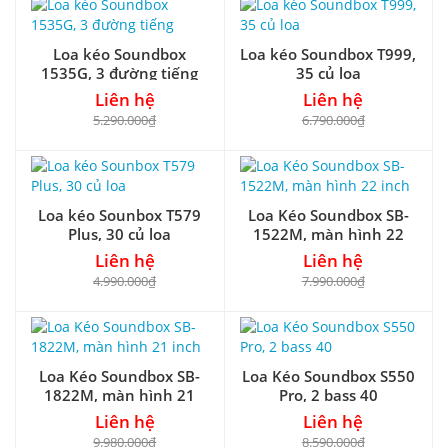
Loa kéo Soundbox
Loa kéo Soundbox T999,
1535G, 3 đường tiếng
35 củ loa
Liên hệ
Liên hệ
5.290.000₫
6.790.000₫
Loa kéo Sounbox T579
Loa Kéo Soundbox SB-
Plus, 30 củ loa
1522M, màn hình 22
inch
Liên hệ
Liên hệ
4.990.000₫
7.990.000₫
Loa Kéo Soundbox SB-
Loa Kéo Soundbox S550
1822M, màn hình 21
Pro, 2 bass 40
inch
Liên hệ
Liên hệ
9.980.000₫
8.590.000₫