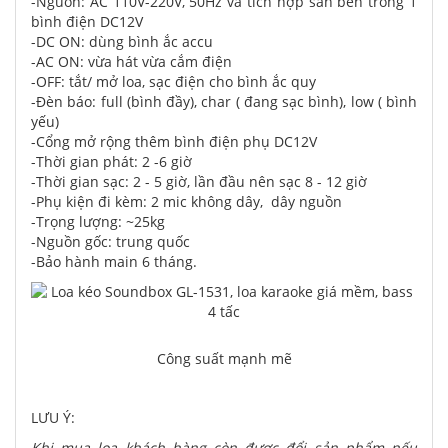
-Nguồn: AC 110V-220V, 50Hz và tích hợp sẵn bên trong 1
bình điện DC12V
-DC ON: dùng bình ắc accu
-AC ON: vừa hát vừa cắm điện
-OFF: tắt/ mở loa, sạc điện cho bình ắc quy
-Đèn báo: full (bình đầy), char ( đang sạc bình), low ( bình
yếu)
-Cổng mở rộng thêm bình điện phụ DC12V
-Thời gian phát: 2 -6 giờ
-Thời gian sạc: 2 - 5 giờ, lần đầu nên sạc 8 - 12 giờ
-Phụ kiện đi kèm: 2 mic không dây, dây nguồn
-Trọng lượng: ~25kg
-Nguồn gốc: trung quốc
-Bảo hành main 6 tháng.
Công suất mạnh mẽ
LƯU Ý:
Khi mua loa khách hàng còn được đổi sản phẩm nếu