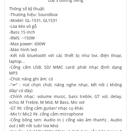
Loa 3 đường tiếng
Thông số kỹ thuật:
-Thương hiệu: Soundbox
-Model: GL-1531, GL1531
-Loa kéo vỏ gỗ
-Bass 15 inch
-RMS: ~150W
-Max power: 600W
-Màn hình led
-Kết nối bluetooth với các thiết bị như tivi, điện thoại,
laptop...
-Cổng cắm USB, SD/ MMC card: phát nhạc định dạng
MP3
-Chức năng ghi âm: có
-"⇌" : nút chọn chức năng nghe nhạc, kết nối ( không
dây/ có dây)
-Chỉnh nhạc: volume music, bass treble, GT vol, delay,
echo, M Treble, M Mid, M Bass, Mic vol
-GT IN: cổng cắm guitar/ nhạc cụ khác
-Mic1/ Mic2 IN: cổng cắm microphone
-Cổng bông sen: Audio in ( cổng vào âm thanh) , Audio
out ( kết nối sub/ loa kéo)