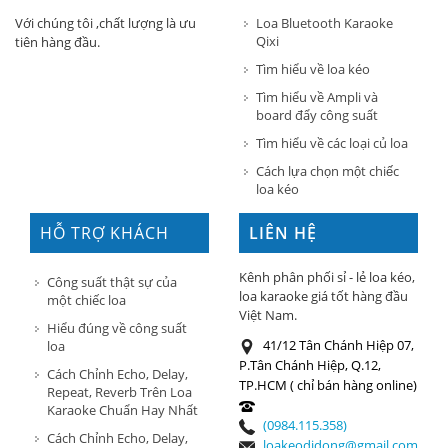
Loa Bluetooth Karaoke
Với chúng tôi ,chất lượng là ưu
Qixi
tiên hàng đầu.
Tìm hiểu về loa kéo
Tìm hiểu về Ampli và
board đẩy công suất
Tìm hiểu về các loại củ loa
Cách lựa chọn một chiếc
loa kéo
HỖ TRỢ KHÁCH
LIÊN HỆ
HÀNG
Kênh phân phối sỉ - lẻ loa kéo,
Công suất thật sự của
loa karaoke giá tốt hàng đầu
một chiếc loa
Việt Nam.
Hiểu đúng về công suất
41/12 Tân Chánh Hiệp 07,
loa
P.Tân Chánh Hiệp, Q.12,
Cách Chỉnh Echo, Delay,
TP.HCM ( chỉ bán hàng online)
Repeat, Reverb Trên Loa
Karaoke Chuẩn Hay Nhất
(0984.115.358)
Cách Chỉnh Echo, Delay,
loakeodidong@gmail.com