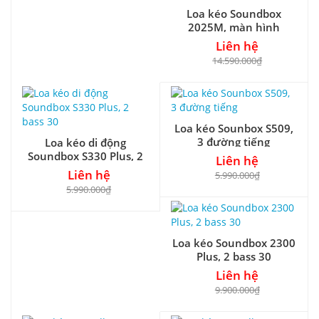
Loa kéo Soundbox
2025M, màn hình
android 25 inch
Liên hệ
14.590.000₫
Loa kéo Sounbox S509,
3 đường tiếng
Loa kéo di động
Soundbox S330 Plus, 2
Liên hệ
bass 30
Liên hệ
5.990.000₫
5.990.000₫
Loa kéo Soundbox 2300
Plus, 2 bass 30
Liên hệ
9.900.000₫