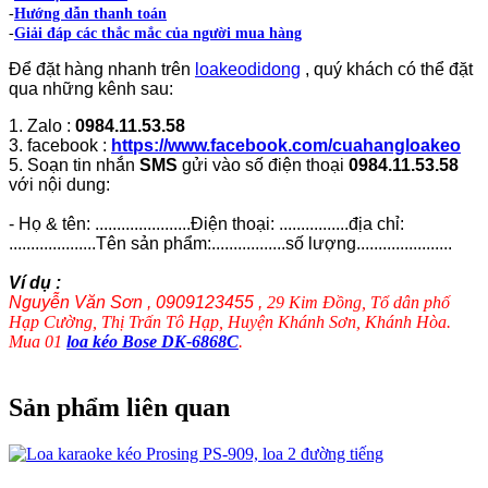
-
Hướng dẫn thanh toán
-
Giải đáp các thắc mắc của người mua hàng
Để đặt hàng nhanh trên
loakeodidong
, quý khách có thể đặt
qua những kênh sau:
1. Zalo :
0984.11.53.58
3. facebook :
https://www.facebook.com/cuahangloakeo
5. Soạn tin nhắn
SMS
gửi vào số điện thoại
0984.11.53.58
với nội dung:
- Họ & tên: ......................Điện thoại: ................địa chỉ:
....................Tên sản phẩm:.................số lượng......................
Ví dụ :
Nguyễn Văn Sơn , 0909123455 ,
29 Kim Đồng, Tổ dân phố
Hạp Cường, Thị Trấn Tô Hạp, Huyện Khánh Sơn, Khánh Hòa.
Mua 01
loa kéo Bose DK-6868C
.
Sản phẩm liên quan