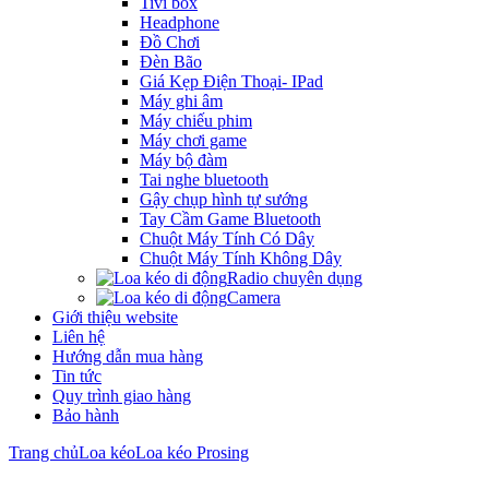
Tivi box
Headphone
Đồ Chơi
Đèn Bão
Giá Kẹp Điện Thoại- IPad
Máy ghi âm
Máy chiếu phim
Máy chơi game
Máy bộ đàm
Tai nghe bluetooth
Gậy chụp hình tự sướng
Tay Cầm Game Bluetooth
Chuột Máy Tính Có Dây
Chuột Máy Tính Không Dây
Radio chuyên dụng
Camera
Giới thiệu website
Liên hệ
Hướng dẫn mua hàng
Tin tức
Quy trình giao hàng
Bảo hành
Trang chủ
Loa kéo
Loa kéo Prosing