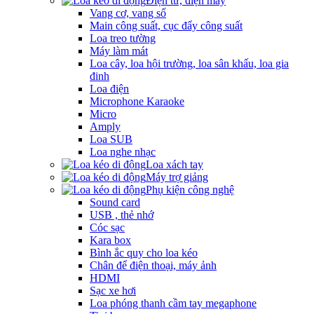
Điện tử, điện máy
Vang cơ, vang số
Main công suất, cục đẩy công suất
Loa treo tường
Máy làm mát
Loa cây, loa hội trường, loa sân khấu, loa gia
đinh
Loa điện
Microphone Karaoke
Micro
Amply
Loa SUB
Loa nghe nhạc
Loa xách tay
Máy trợ giảng
Phụ kiện công nghệ
Sound card
USB , thẻ nhớ
Cóc sạc
Kara box
Bình ắc quy cho loa kéo
Chân để điện thoại, máy ảnh
HDMI
Sạc xe hơi
Loa phóng thanh cầm tay megaphone