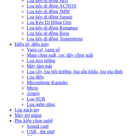
Loa kéo di động JBA
Loa kéo di động ACNOS
Loa kéo di động JMW
Loa kéo di động Sansui
Loa Kéo Di Động Oris
Loa kéo di động Ronamax
Loa kéo di động Bosa
Loa kéo di động Temeisheng
Điện tử, điện máy
Vang cơ, vang số
Main công suất, cục đẩy công suất
Loa treo tường
Máy làm mát
Loa cây, loa hội trường, loa sân khấu, loa gia đinh
Loa điện
Microphone Karaoke
Micro
Amply
Loa SUB
Loa nghe nhạc
Loa xách tay
Máy trợ giảng
Phụ kiện công nghệ
Sound card
USB , thẻ nhớ