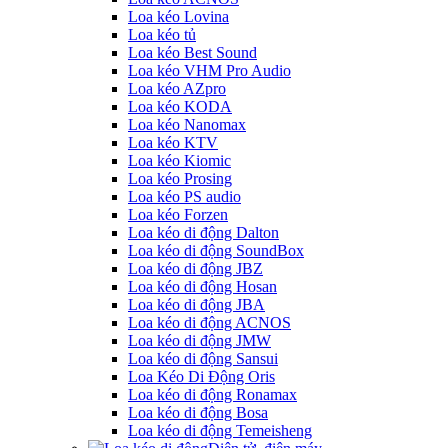
Loa kéo Lovina
Loa kéo tủ
Loa kéo Best Sound
Loa kéo VHM Pro Audio
Loa kéo AZpro
Loa kéo KODA
Loa kéo Nanomax
Loa kéo KTV
Loa kéo Kiomic
Loa kéo Prosing
Loa kéo PS audio
Loa kéo Forzen
Loa kéo di động Dalton
Loa kéo di động SoundBox
Loa kéo di động JBZ
Loa kéo di động Hosan
Loa kéo di động JBA
Loa kéo di động ACNOS
Loa kéo di động JMW
Loa kéo di động Sansui
Loa Kéo Di Động Oris
Loa kéo di động Ronamax
Loa kéo di động Bosa
Loa kéo di động Temeisheng