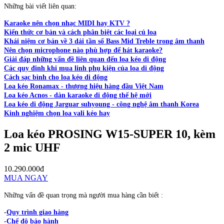
Những bài viết liên quan:
Karaoke nên chọn nhạc MIDI hay KTV ?
Kiến thức cơ bản và cách phân biệt các loại củ loa
Khái niệm cơ bản về 3 dải tần số Bass Mid Treble trong âm thanh
Nên chọn microphone nào phù hợp để hát karaoke?
Giải đáp những vấn đề liên quan đến loa kéo di động
Các quy định khi mua linh phụ kiện của loa di động
Cách sạc bình cho loa kéo di động
Loa kéo Ronamax - thương hiệu hàng đầu Việt Nam
Loa kéo Acnos - dàn karaoke di động thế hệ mới
Loa kéo di động Jarguar suhyoung - công nghệ âm thanh Korea
Kinh nghiệm chọn loa vali kéo hay
Loa kéo PROSING W15-SUPER 10, kèm
2 mic UHF
10.290.000đ
MUA NGAY
Những vấn đề quan trọng mà người mua hàng cần biết :
-
Quy trình giao hàng
-
Chế độ bảo hành