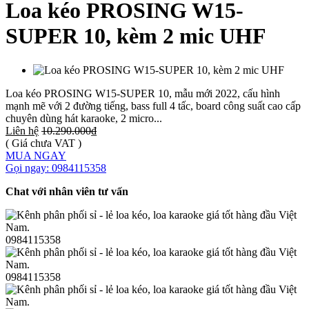
Loa kéo PROSING W15-
SUPER 10, kèm 2 mic UHF
Loa kéo PROSING W15-SUPER 10, mẫu mới 2022, cấu hình
mạnh mẽ với 2 đường tiếng, bass full 4 tấc, board công suất cao cấp
chuyên dùng hát karaoke, 2 micro...
Liên hệ
10.290.000₫
( Giá chưa VAT )
MUA NGAY
Gọi ngay: 0984115358
Chat với nhân viên tư vấn
0984115358
0984115358