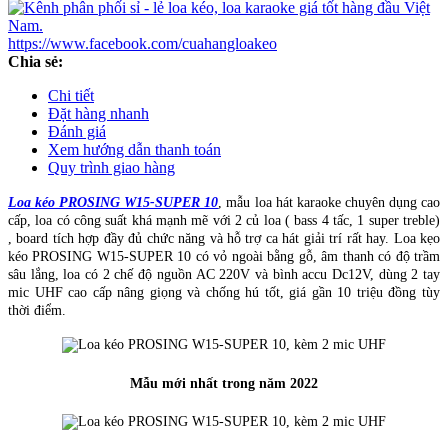
https://www.facebook.com/cuahangloakeo
Chia sẻ:
Chi tiết
Đặt hàng nhanh
Đánh giá
Xem hướng dẫn thanh toán
Quy trình giao hàng
Loa kéo PROSING W15-SUPER 10
, mẫu loa hát karaoke chuyên dụng cao
cấp, loa có công suất khá mạnh mẽ với 2 củ loa ( bass 4 tấc, 1 super treble)
, board tích hợp đầy đủ chức năng và hỗ trợ ca hát giải trí rất hay. Loa kẹo
kéo PROSING W15-SUPER 10 có vỏ ngoài bằng gỗ, âm thanh có độ trầm
sâu lắng, loa có 2 chế độ nguồn AC 220V và bình accu Dc12V, dùng 2 tay
mic UHF cao cấp nâng giọng và chống hú tốt, giá gần 10 triệu đồng tùy
thời điểm.
Mẫu mới nhất trong năm 2022