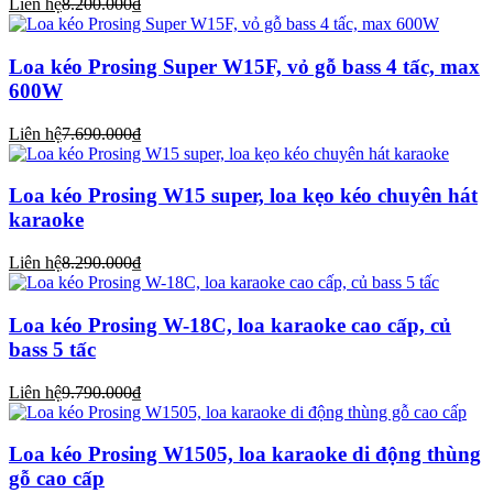
Liên hệ
8.200.000₫
Loa kéo Prosing Super W15F, vỏ gỗ bass 4 tấc, max
600W
Liên hệ
7.690.000₫
Loa kéo Prosing W15 super, loa kẹo kéo chuyên hát
karaoke
Liên hệ
8.290.000₫
Loa kéo Prosing W-18C, loa karaoke cao cấp, củ
bass 5 tấc
Liên hệ
9.790.000₫
Loa kéo Prosing W1505, loa karaoke di động thùng
gỗ cao cấp