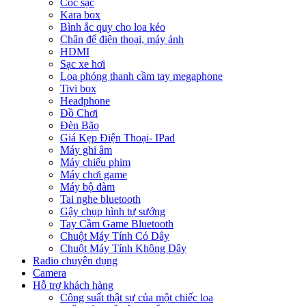
Cóc sạc
Kara box
Bình ắc quy cho loa kéo
Chân để điện thoại, máy ảnh
HDMI
Sạc xe hơi
Loa phóng thanh cầm tay megaphone
Tivi box
Headphone
Đồ Chơi
Đèn Bão
Giá Kẹp Điện Thoại- IPad
Máy ghi âm
Máy chiếu phim
Máy chơi game
Máy bộ đàm
Tai nghe bluetooth
Gậy chụp hình tự sướng
Tay Cầm Game Bluetooth
Chuột Máy Tính Có Dây
Chuột Máy Tính Không Dây
Radio chuyên dụng
Camera
Hỗ trợ khách hàng
Công suất thật sự của một chiếc loa