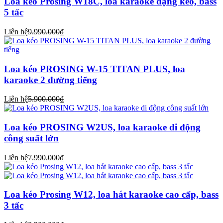
Loa kéo Prosing W18C, loa karaoke dạng kéo, bass
5 tấc
Liên hệ
9.990.000₫
Loa kéo PROSING W-15 TITAN PLUS, loa
karaoke 2 đường tiếng
Liên hệ
5.900.000₫
Loa kéo PROSING W2US, loa karaoke di động
công suất lớn
Liên hệ
7.990.000₫
Loa kéo Prosing W12, loa hát karaoke cao cấp, bass
3 tấc