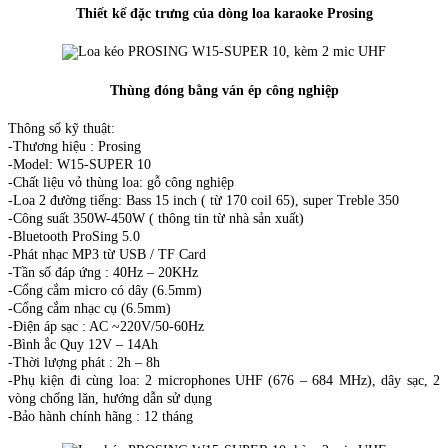
Thiết kế đặc trưng của dòng loa karaoke Prosing
Thùng đóng bằng ván ép công nghiệp
Thông số kỹ thuật:
-Thương hiệu : Prosing
-Model: W15-SUPER 10
-Chất liệu vỏ thùng loa: gỗ công nghiệp
-Loa 2 đường tiếng: Bass 15 inch ( từ 170 coil 65), super Treble 350
-Công suất 350W-450W ( thông tin từ nhà sản xuất)
-Bluetooth ProSing 5.0
-Phát nhạc MP3 từ USB / TF Card
-Tần số đáp ứng : 40Hz – 20KHz
-Cổng cắm micro có dây (6.5mm)
-Cổng cắm nhạc cụ (6.5mm)
-Điện áp sạc : AC ~220V/50-60Hz
-Bình ắc Quy 12V – 14Ah
-Thời lượng phát : 2h – 8h
-Phụ kiện đi cùng loa: 2 microphones UHF (676 – 684 MHz), dây sạc, 2
vòng chống lăn, hướng dẫn sử dụng
-Bảo hành chính hãng : 12 tháng