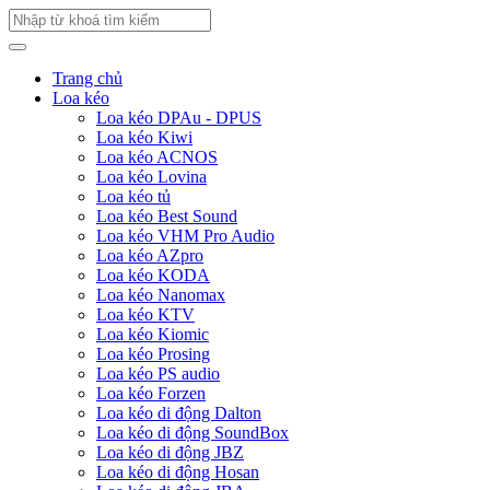
Trang chủ
Loa kéo
Loa kéo DPAu - DPUS
Loa kéo Kiwi
Loa kéo ACNOS
Loa kéo Lovina
Loa kéo tủ
Loa kéo Best Sound
Loa kéo VHM Pro Audio
Loa kéo AZpro
Loa kéo KODA
Loa kéo Nanomax
Loa kéo KTV
Loa kéo Kiomic
Loa kéo Prosing
Loa kéo PS audio
Loa kéo Forzen
Loa kéo di động Dalton
Loa kéo di động SoundBox
Loa kéo di động JBZ
Loa kéo di động Hosan