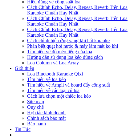
Hiểu đúng về công suất loa
Cách Chỉnh Echo, Delay, Repeat, Reverb Trên Loa
Karaoke Chuẩn Hay Nhất
Cách Chỉnh Echo, Delay, Repeat, Reverb Trên Loa
Karaoke Chuẩn Hay Nhất
Cách Chỉnh Echo, Delay, Repeat, Reverb Trên Loa
Karaoke Chuẩn Hay Nhất
Cách chỉnh hiệu ứng vang khi hát karaoke
Phân biệt quạt hơi nước & máy làm mát ko khí
Tìm hiểu vệ độ méo tiếng của loa
Hướng dẫn sử dụng loa kéo đúng cách
Loa Column và Loa Array
Giới thiệu
Loa Bluetooth Karaoke Qixi
Tìm hiểu về loa kéo
Tìm hiểu về Ampli và board đẩy công suất
Tìm hiểu về các loại củ loa
Cách lựa chọn một chiếc loa kéo
Site map
Quy chế
Hợp tác kinh doanh
Chính sách bảo mật
Bảo hành
Tin Tức