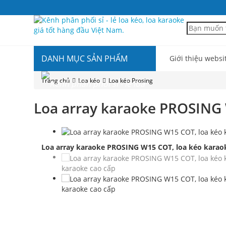
DANH MỤC SẢN PHẨM
Giới thiệu websi
Trang chủ
Loa kéo
Loa kéo Prosing
Loa array karaoke PROSING 
Loa array karaoke PROSING W15 COT, loa kéo karao
karaoke cao cấp
karaoke cao cấp