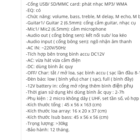
-Cổng USB/ SD/MMC card: phát nhạc MP3/ WMA
-EQ: có
-Chức năng: volume, bass, treble, M delay, M echo, M b
-Guitar1/ Guitar 2 (6.5mm): cổng cắm guitar, nhạc cụ
-Mic1/ Mic2 (6.5mm): cắm microphone
-Audio out ( cổng bông sen): kết nối sub/ loa kéo
-Audio input ( cổng bông sen): ngõ nhận âm thanh
-AC IN: ~220V/50Hz
-Tích hợp bên trong bình accu DC12V
-AC: vừa hát vừa cắm điện
-DC: dùng bình ắc quy
-OFF/ Char: tắt / mở loa, sạc bình accu ( sạc lần đầu 8-
-Đèn báo: low ( bình yếu) char ( sạc), full ( bình đầy)
iện phụ
-12V battery in: cổng mở rộng thêm bình đ
-Thời gian sử dụng khi dùng bình ắc quy : 2-7h
-Phụ kiện : 2 micro không dây ( UHF, set tần số, vỏ hợ
-Kích thước tổng : 45 x 56 x 163 (cm)
-Kích thước loa array: 16 x 20 x 37 (cm)
-Kích thước lsub bass: 45 x 56 x 56 (cm)
-Trọng lượng: >30kg
-Bảo hành: 12 tháng.