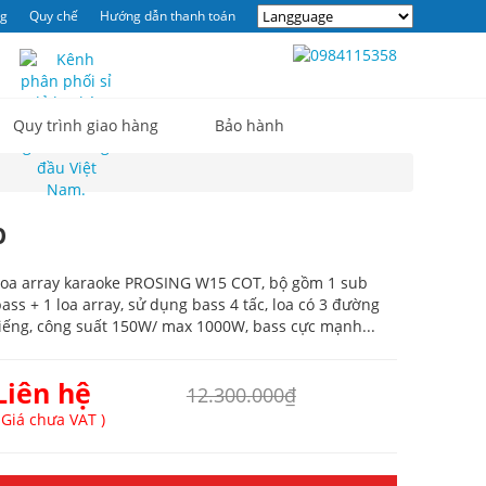
ng
Quy chế
Hướng dẫn thanh toán
0
Quy trình giao hàng
Bảo hành
p
Loa array karaoke PROSING W15 COT, bộ gồm 1 sub
ass + 1 loa array, sử dụng bass 4 tấc, loa có 3 đường
iếng, công suất 150W/ max 1000W, bass cực mạnh...
Liên hệ
12.300.000₫
 Giá chưa VAT )