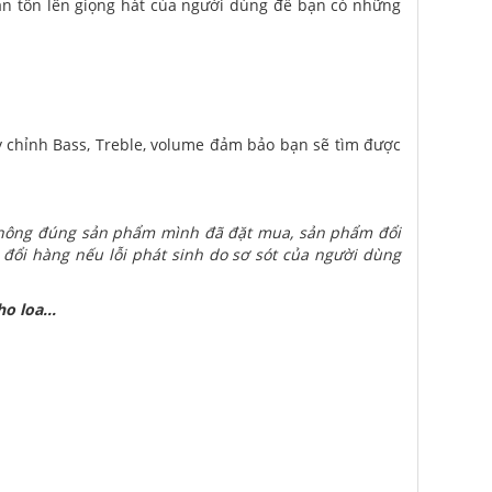
hần tôn lên giọng hát của người dùng để bạn có những
ùy chỉnh Bass, Treble, volume đảm bảo bạn sẽ tìm được
 không đúng sản phẩm mình đã đặt mua, sản phẩm đổi
 đổi hàng nếu lỗi phát sinh do sơ sót của người dùng
o loa...