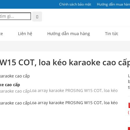
Chính sách bảo mật
Hướng dẫn mua hà
te
Liên hệ
Hướng dẫn mua hàng
Tin tức
W15 COT, loa kéo karaoke cao cấ
b
ke cao cấp
t
Loa array karaoke PROSING W15 COT, loa kéo
Loa array karaoke PROSING W15 COT, loa kéo
(