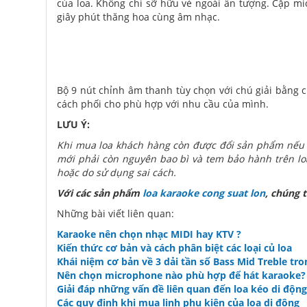
của loa. Không chỉ sỡ hữu vẻ ngoài ấn tượng. Cặp mi
giây phút thăng hoa cùng âm nhạc.
Bộ 9 nút chỉnh âm thanh tùy chọn với chú giải bằng c
cách phối cho phù hợp với nhu cầu của mình.
LƯU Ý:
Khi mua loa khách hàng còn được đổi sản phẩm nếu 
mới phải còn nguyên bao bì và tem bảo hành trên loa
hoặc do sử dụng sai cách.
Với các sản phẩm
loa karaoke cong suat lon
, chúng t
Những bài viết liên quan:
Karaoke nên chọn nhạc MIDI hay KTV ?
Kiến thức cơ bản và cách phân biệt các loại củ loa
Khái niệm cơ bản về 3 dải tần số Bass Mid Treble tr
Nên chọn microphone nào phù hợp để hát karaoke?
Giải đáp những vấn đề liên quan đến loa kéo di động
Các quy định khi mua linh phụ kiện của loa di động