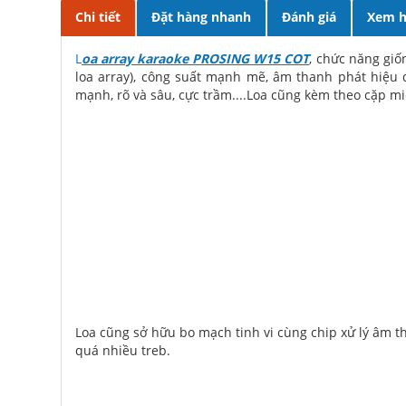
Chi tiết
Đặt hàng nhanh
Đánh giá
Xem h
L
oa array karaoke PROSING W15 COT
, chức năng giố
loa array), công suất mạnh mẽ, âm thanh phát hiệu
mạnh, rõ và sâu, cực trầm....Loa cũng kèm theo cặp mic
Loa cũng sở hữu bo mạch tinh vi cùng chip xử lý âm th
quá nhiều treb.