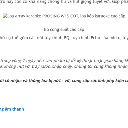
cro này còn có khả năng chống hú và hút giọng tuyệt vời. Góp p
Bo công suất cao cấp
hữ cụ thể gồm các nút tùy chỉnh EQ, tùy chỉnh Echo của micro, t
trong vòng 7 ngày nếu sản phẩm bị lỗi kỹ thuật hoặc giao hàng
, không nứt vỡ, trầy xước, chập cháy, chúng tôi cũng không nhận
ôi có nhận: vá thùng loa bị nứt - vỡ, cung cấp các linh phụ kiện ch
ong âm thanh