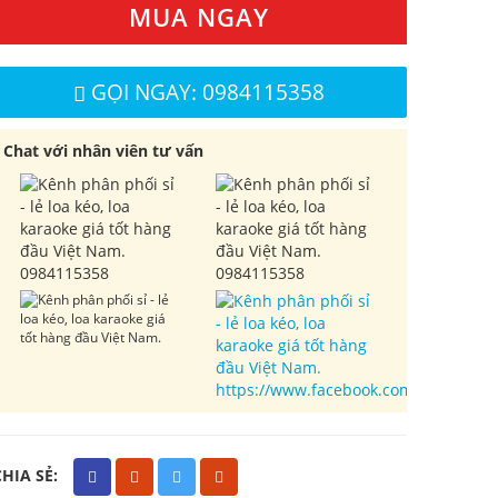
MUA NGAY
GỌI NGAY: 0984115358
Chat với nhân viên tư vấn
0984115358
0984115358
https://www.facebook.com/cuahangl
CHIA SẺ: