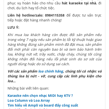
phục vụ hoàn hảo cho nhu cầu
hát karaoke tại nhà
, đi
chơi, du lịch hay tổ chức tiệc.
Liên hệ hotline/zalo: 0984115358
để được tư vấn trực
tiếp hoặc đặt hàng nhanh chóng!
LƯU Ý:
Khi mua loa khách hàng còn được đổi sản phẩm nếu
trong vòng 7 ngày nếu sản phẩm bị lỗi kỹ thuật hoặc giao
hàng không đúng sản phẩm mình đã đặt mua, sản phẩm
đổi mới phải còn nguyên bao bì và tem bảo hành trên
loa, không nứt vỡ, trầy xước, chập cháy, chúng tôi cũng
không nhận đổi hàng nếu lỗi phát sinh do sơ sót của
người dùng hoặc do sử dụng sai cách.
Với các sản phẩm
loa chính hãng
, chúng tôi có nhận: vá
thùng loa bị nứt - vỡ, cung cấp các linh phụ kiện cho
loa...
Những bài viết liên quan:
Karaoke nên chọn nhạc MIDI hay KTV ?
Loa Column và Loa Array
Tìm hiểu về Ampli và board đẩy công suất