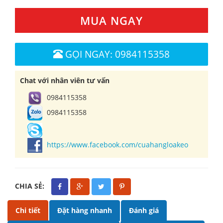
MUA NGAY
GỌI NGAY: 0984115358
Chat với nhân viên tư vấn
0984115358
0984115358
https://www.facebook.com/cuahangloakeo
CHIA SẺ:
Chi tiết
Đặt hàng nhanh
Đánh giá