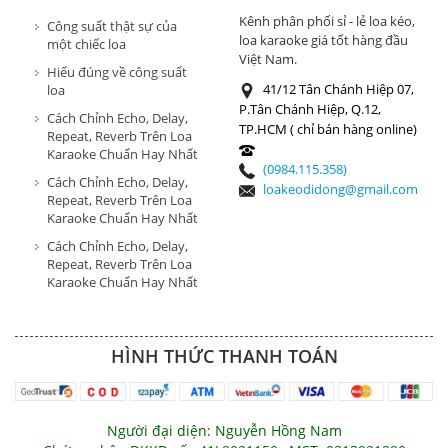
HÀNG
Kênh phân phối sỉ - lẻ loa kéo,
Công suất thật sự của
loa karaoke giá tốt hàng đầu
một chiếc loa
Việt Nam.
Hiểu đúng về công suất
41/12 Tân Chánh Hiệp 07,
loa
P.Tân Chánh Hiệp, Q.12,
Cách Chỉnh Echo, Delay,
TP.HCM ( chỉ bán hàng online)
Repeat, Reverb Trên Loa
Karaoke Chuẩn Hay Nhất
(0984.115.358)
Cách Chỉnh Echo, Delay,
loakeodidong@gmail.com
Repeat, Reverb Trên Loa
Karaoke Chuẩn Hay Nhất
Cách Chỉnh Echo, Delay,
Repeat, Reverb Trên Loa
Karaoke Chuẩn Hay Nhất
HÌNH THỨC THANH TOÁN
Người đại diện: Nguyễn Hồng Nam