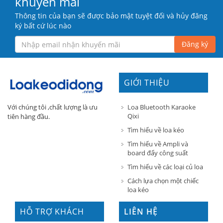
khuyến mãi
Thông tin của bạn sẽ được bảo mật tuyệt đối và hủy đăng
ký bất cứ lúc nào
Đăng ký
GIỚI THIỆU
Loa Bluetooth Karaoke
Với chúng tôi ,chất lượng là ưu
Qixi
tiên hàng đầu.
Tìm hiểu về loa kéo
Tìm hiểu về Ampli và
board đẩy công suất
Tìm hiểu về các loại củ loa
Cách lựa chọn một chiếc
loa kéo
HỖ TRỢ KHÁCH
LIÊN HỆ