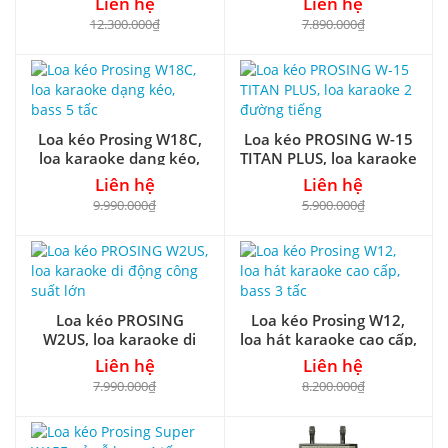
Liên hệ
Liên hệ
12.300.000₫
7.890.000₫
Loa kéo Prosing W18C,
Loa kéo PROSING W-15
loa karaoke dạng kéo,
TITAN PLUS, loa karaoke
bass 5 tấc
2 đường tiếng
Liên hệ
Liên hệ
9.990.000₫
5.900.000₫
Loa kéo PROSING
Loa kéo Prosing W12,
W2US, loa karaoke di
loa hát karaoke cao cấp,
động công suất lớn
bass 3 tấc
Liên hệ
Liên hệ
7.990.000₫
8.200.000₫