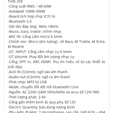
Treb 250
-Công suất RMS: ~40-60W
-Autowatt 100W-300W
-Board tích hợp chip IC3116
-Bluetooth 5.0
-Dải tần đáp ứng: 38Hz-18KHz
-Music, bass, treble: chỉnh nhạc
-MIC IN: Cổng cắm micro 6.5mm
-Chỉnh mic: Micro (âm lượng) , M Bass, M Treble, M Echo,
M Reverb
-GT. INPUT: Cổng cắm nhạc cụ 6.5mm
-GT.Volume: thay đổi âm lượng nhạc cụ
-Cổng OPT In, ARC HDMI: thu tín hiệu số từ các thiết bị
(nối dây)
-AUX IN (3,5mm): ngõ vào âm thanh
-Audio out (3,5mm): ngõ ra âm thanh
-Phát nhạc MP3 từ USB
-Mode: chuyển đổi kết nối bluetooth/ Line
-Nguồn: AC 220V~240V 50Hz/60Hz và accu DC12V/ 9Ah
-Thời lượng phát: 2-6h
-Cổng gắn thêm bình ắc quy phụ DC12V
-Electric Quantity: báo dung lượng bình
-Phụ kiện đi kèm: 2 microphones cao cấp UHF (676 – 684