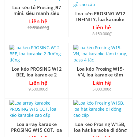
Loa kéo tủ Prosing J97
mini, siêu mạnh siêu
Loa kéo PROSING W12
hay
INFINITY, loa karaoke
Liên hệ
vỏ gỗ cao cấp
Liên hệ
12.590.000₫
8.150.000₫
Loa kéo PROSING W12
Loa kéo Prosing W15-
BEE, loa karaoke 2
VN, loa karaoke tầm
đường tiếng
trung, bass 4 tấc
Liên hệ
Liên hệ
9.500.000₫
5.000.000₫
Loa array karaoke
Loa kéo Prosing W15B,
PROSING W15 COT, loa
loa hát karaoke di động
kéo karaoke cao cấp
cao cấp