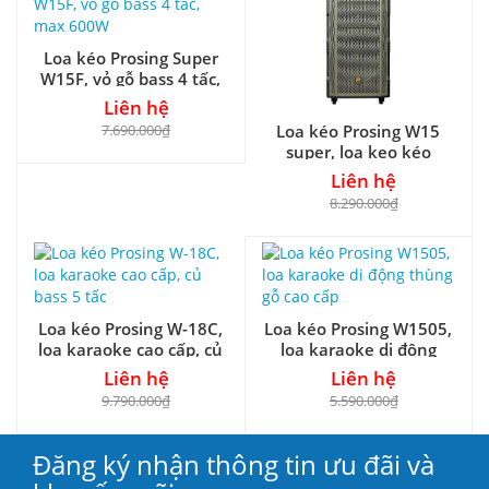
Loa kéo Prosing Super
W15F, vỏ gỗ bass 4 tấc,
max 600W
Liên hệ
7.690.000₫
Loa kéo Prosing W15
super, loa kẹo kéo
chuyên hát karaoke
Liên hệ
8.290.000₫
Loa kéo Prosing W-18C,
Loa kéo Prosing W1505,
loa karaoke cao cấp, củ
loa karaoke di động
bass 5 tấc
thùng gỗ cao cấp
Liên hệ
Liên hệ
9.790.000₫
5.590.000₫
Đăng ký nhận thông tin ưu đãi và