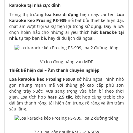
karaoke tại nhà cực đỉnh
Trong thị trường
loa kéo di động
hiện nay, cái tên
Loa
karaoke keo Prosing PS-909
nổi bật bởi thiết kế hiện đại,
chất âm vượt trội và sự tiện lợi trong sử dụng. Đây là lựa
chọn hoàn hảo cho những ai yêu thích
hát karaoke tại
nhà
, tụ tập bạn bè, hay đi du lịch dã ngoại.
Vỏ loa đóng bằng ván MDF
Thiết kế hiện đại – Âm thanh chuyên nghiệp
Loa karaoke keo Prosing PS909
sở hữu ngoại hình nhỏ
gọn nhưng mạnh mẽ với thùng gỗ cao cấp phủ sơn
chống trầy xước, vừa sang trọng vừa bền bỉ theo thời
gian. Loa tích hợp
bass 2.5 tấc
, kết hợp cùng treble cho
dải âm thanh rộng, tái hiện âm trung rõ ràng và âm trầm
sâu lắng.
2 củ loa, công suất RMS ~40-60W