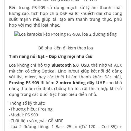
Bên trong, PS-909 sử dụng mạch xử lý âm thanh chất
lượng cao, tích hợp chip DSP và IC khuếch đại cho công
suất mạnh mẽ, giúp tái tạo âm thanh trung thực, phù
hợp với mọi thể loại nhạc.
Bộ phụ kiện đi kèm theo loa
Tính năng nổi bật – Đáp ứng mọi nhu cầu
Loa không chỉ hỗ trợ
Bluetooth 5.0
, USB, thẻ nhớ và AUX
mà còn có cổng Optical, Line in/out giúp kết nối dễ dàng
với tivi, mixer, hay các thiết bị âm thanh khác. Đặc biệt,
Prosing PS-909
đi kèm
2 micro không dây UHF
cho khả
năng thu âm ổn định, chống hú tốt, rất thích hợp khi sử
dụng trong các buổi tiệc hoặc biểu diễn nhỏ.
Thông số kỹ thuật:
-Thương hiệu: Prosing
-Model: PS 909
-Chất liệu vỏ ngoài: Gỗ MDF
-Loa 2 đường tiếng: 1 Bass 25cm ((Từ 120 – Coil 35)) +