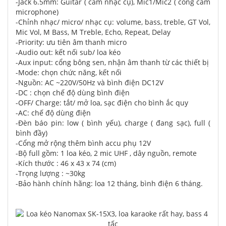
-Jack 6.5mm: Guitar ( cắm nhạc cụ), Mic1/Mic2 ( cổng cắm
microphone)
-Chỉnh nhạc/ micro/ nhạc cụ: volume, bass, treble, GT Vol,
Mic Vol, M Bass, M Treble, Echo, Repeat, Delay
-Priority: ưu tiên âm thanh micro
-Audio out: kết nối sub/ loa kéo
-Aux input: cổng bông sen, nhận âm thanh từ các thiết bị
-Mode: chọn chức năng, kết nối
-Nguồn: AC ~220V/50Hz và bình điện DC12V
-DC : chọn chế độ dùng bình điện
-OFF/ Charge: tắt/ mở loa, sạc điện cho bình ắc quy
-AC: chế độ dùng điện
-Đèn báo pin: low ( bình yếu), charge ( đang sạc), full (
bình đầy)
-Cổng mở rộng thêm bình accu phụ 12V
-Bộ full gồm: 1 loa kéo, 2 mic UHF , dây nguồn, remote
-Kích thước : 46 x 43 x 74 (cm)
-Trọng lượng : ~30kg
-Bảo hành chính hãng: loa 12 tháng, bình điện 6 tháng.