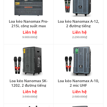
Loa kéo Nanomax Pro-
Loa kéo Nanomax A-12,
215i, công suất max
2 đường tiếng
2200W
Liên hệ
Liên hệ
9.900.000₫
2.290.000₫
Loa kéo Nanomax SK-
Loa kéo Nanomax A-10,
1202, 2 đường tiếng
2 mic UHF
Liên hệ
Liên hệ
3.590.000₫
2.580.000₫