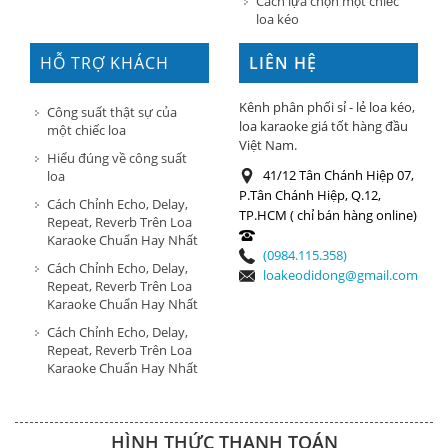
Cách lựa chọn một chiếc
loa kéo
HỖ TRỢ KHÁCH
LIÊN HỆ
HÀNG
Kênh phân phối sỉ - lẻ loa kéo,
Công suất thật sự của
loa karaoke giá tốt hàng đầu
một chiếc loa
Việt Nam.
Hiểu đúng về công suất
41/12 Tân Chánh Hiệp 07,
loa
P.Tân Chánh Hiệp, Q.12,
Cách Chỉnh Echo, Delay,
TP.HCM ( chỉ bán hàng online)
Repeat, Reverb Trên Loa
Karaoke Chuẩn Hay Nhất
(0984.115.358)
Cách Chỉnh Echo, Delay,
loakeodidong@gmail.com
Repeat, Reverb Trên Loa
Karaoke Chuẩn Hay Nhất
Cách Chỉnh Echo, Delay,
Repeat, Reverb Trên Loa
Karaoke Chuẩn Hay Nhất
HÌNH THỨC THANH TOÁN