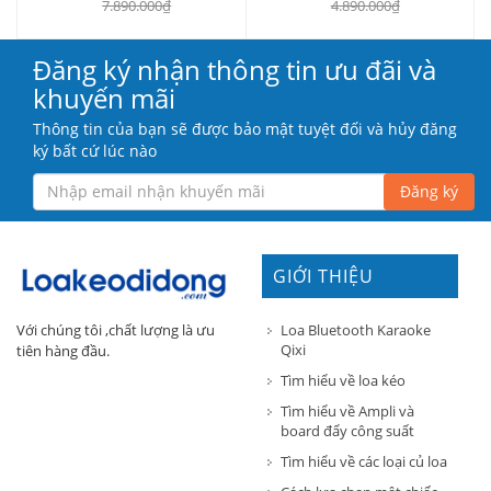
7.890.000₫
4.890.000₫
Đăng ký nhận thông tin ưu đãi và
khuyến mãi
Thông tin của bạn sẽ được bảo mật tuyệt đối và hủy đăng
ký bất cứ lúc nào
Đăng ký
GIỚI THIỆU
Loa Bluetooth Karaoke
Với chúng tôi ,chất lượng là ưu
Qixi
tiên hàng đầu.
Tìm hiểu về loa kéo
Tìm hiểu về Ampli và
board đẩy công suất
Tìm hiểu về các loại củ loa