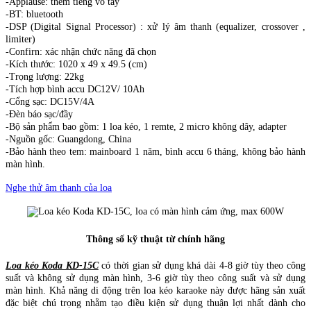
-Applause: thêm tiếng vổ tay
-BT: bluetooth
-DSP (Digital Signal Processor) : xử lý âm thanh (equalizer, crossover ,
limiter)
-Confirn: xác nhận chức năng đã chọn
-Kích thước: 1020 x 49 x 49.5 (cm)
-Trọng lượng: 22kg
-Tích hợp bình accu DC12V/ 10Ah
-Cổng sạc: DC15V/4A
-Đèn báo sạc/đầy
-Bộ sản phẩm bao gồm: 1 loa kéo, 1 remte, 2 micro không dây, adapter
-Nguồn gốc: Guangdong, China
-Bảo hành theo tem: mainboard 1 năm, bình accu 6 tháng, không bảo hành
màn hình.
Nghe thử âm thanh của loa
Thông số kỹ thuật từ chính hãng
Loa kéo Koda KD-15C
có thời gian sử dụng khá dài 4-8 giờ tùy theo công
suất và không sử dụng màn hình, 3-6 giờ tùy theo công suất và sử dụng
màn hình. Khả năng di động trên loa kéo karaoke này được hãng sản xuất
đặc biệt chú trọng nhằm tạo điều kiện sử dụng thuận lợi nhất dành cho