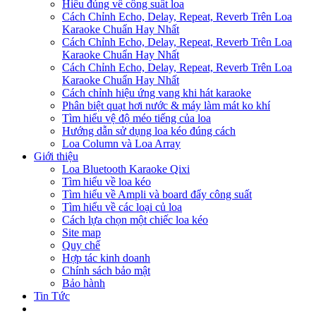
Hiểu đúng về công suất loa
Cách Chỉnh Echo, Delay, Repeat, Reverb Trên Loa
Karaoke Chuẩn Hay Nhất
Cách Chỉnh Echo, Delay, Repeat, Reverb Trên Loa
Karaoke Chuẩn Hay Nhất
Cách Chỉnh Echo, Delay, Repeat, Reverb Trên Loa
Karaoke Chuẩn Hay Nhất
Cách chỉnh hiệu ứng vang khi hát karaoke
Phân biệt quạt hơi nước & máy làm mát ko khí
Tìm hiểu vệ độ méo tiếng của loa
Hướng dẫn sử dụng loa kéo đúng cách
Loa Column và Loa Array
Giới thiệu
Loa Bluetooth Karaoke Qixi
Tìm hiểu về loa kéo
Tìm hiểu về Ampli và board đẩy công suất
Tìm hiểu về các loại củ loa
Cách lựa chọn một chiếc loa kéo
Site map
Quy chế
Hợp tác kinh doanh
Chính sách bảo mật
Bảo hành
Tin Tức