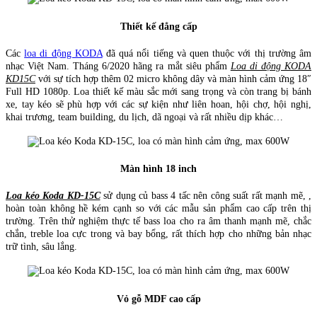
Thiết kế đẳng cấp
Các
loa di động KODA
đã quá nổi tiếng và quen thuộc với thị trường âm
nhạc Việt Nam. Tháng 6/2020 hãng ra mắt siêu phẩm
Loa di động KODA
KD15C
với sự tích hợp thêm 02 micro không dây và màn hình cảm ứng 18″
Full HD 1080p. Loa thiết kế màu sắc mới sang trọng và còn trang bị bánh
xe, tay kéo sẽ phù hợp với các sự kiện như liên hoan, hội chợ, hội nghị,
khai trương, team building, du lịch, dã ngoại và rất nhiều dịp khác…
Màn hình 18 inch
Loa kéo Koda KD-15C
sử dụng củ bass 4 tấc nên công suất rất mạnh mẽ, ,
hoàn toàn không hề kém cạnh so với các mẫu sản phẩm cao cấp trên thị
trường. Trên thử nghiệm thực tế bass loa cho ra âm thanh mạnh mẽ, chắc
chắn, treble loa cực trong và bay bổng, rất thích hợp cho những bản nhạc
trữ tình, sâu lắng.
Vỏ gỗ MDF cao cấp