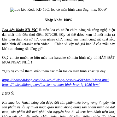
Nhập khẩu 100%
Loa kéo Koda KD-15C
là mẫu loa có nhiều chức năng và công nghệ hiện
đại nhất tính đến thời điểm 07/2020. Đây có thể được xem là một mẫu ra
khá toàn diện khi sở hữu quá nhiều chức năng, âm thanh cũng rất xuất sắc,
màn hình để karaoke trên video ....Chính vì vậy mà giá bán lẻ của mẫu này
khá cao nhưng rất đáng giá!
Quý vị nào muốn sở hữu mẫu loa karaoke có màn hình này thì HÃY ĐẶT
MUA NGAY NHÉ !
*Quý vị có thể tham khảo thêm các mẫu loa có màn hình khác tại đây:
https://loakeodidong.com/loa-keo-di-dong-bose-tv-4500-lcd-9-inch.html
https://loakeodidong.com/loa-keo-co-man-hinh-bose-kj-1080.html
LƯU Ý:
Khi mua loa khách hàng còn được đổi sản phẩm nếu trong vòng 7 ngày nếu
sản phẩm bị lỗi kỹ thuật hoặc giao hàng không đúng sản phẩm mình đã đặt
mua, sản phẩm đổi mới phải còn nguyên bao bì và tem bảo hành trên loa,
không nứt vỡ, trầy xước, chập cháy, chúng tôi cũng không nhận đổi hàng