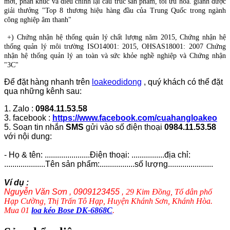
mới, phân khúc và điều chỉnh lại cấu trúc sản phẩm, tối ưu hóa. giành được
giải thưởng "Top 8 thương hiệu hàng đầu của Trung Quốc trong ngành
công nghiệp âm thanh"
+) Chứng nhận hệ thống quản lý chất lượng năm 2015, Chứng nhận hệ
thống quản lý môi trường ISO14001: 2015, OHSAS18001: 2007 Chứng
nhận hệ thống quản lý an toàn và sức khỏe nghề nghiệp và Chứng nhận
"3C"
Để đặt hàng nhanh trên
loakeodidong
, quý khách có thể đặt
qua những kênh sau:
1. Zalo :
0984.11.53.58
3. facebook :
https://www.facebook.com/cuahangloakeo
5. Soạn tin nhắn
SMS
gửi vào số điện thoại
0984.11.53.58
với nội dung:
- Họ & tên: ......................Điện thoại: ................địa chỉ:
....................Tên sản phẩm:.................số lượng......................
Ví dụ :
Nguyễn Văn Sơn , 0909123455 ,
29 Kim Đồng, Tổ dân phố
Hạp Cường, Thị Trấn Tô Hạp, Huyện Khánh Sơn, Khánh Hòa.
Mua 01
loa kéo Bose DK-6868C
.