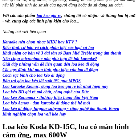
nếu lỗi phát sinh do sơ sót của người dùng hoặc do sử dụng sai cách.
Với các sản phẩm
loa keo gia re
, chúng tôi có nhận: vá thùng loa bị nứt
- vỡ, cung cấp các linh phụ kiện cho loa...
Những bài viết liên quan:
Karaoke nên chọn nhạc MIDI hay KTV ?
Kiến thức cơ bản và cách phân biệt các loại củ loa
Khái niệm cơ bản về 3 dải tần số Bass Mid Treble trong âm thanh
Nên chọn microphone nào phù hợp để hát karaoke?
Giải đáp những vấn đề liên quan đến loa kéo di động
Các quy định khi mua linh phụ kiện của loa di động
Cách sạc bình cho loa kéo di động
Bán trả góp loa kéo lãi suất 0% qua MPOS
Loa karaoke Kiomic, dòng loa kéo giá rẻ tốt nhất hiện nay
Loa kéo BD giá rẻ mà chất, công nghệ của Đức
Loa kéo Ronamax - thương hiệu hàng đầu Việt Nam
Loa kéo Acnos - dàn karaoke di động thế hệ mới
Loa kéo di động Jarguar suhyoung - công nghệ âm thanh Korea
Kinh nghiệm chọn loa vali kéo hay
Loa kéo Koda KD-15C, loa có màn hình
cảm ứng, max 600W