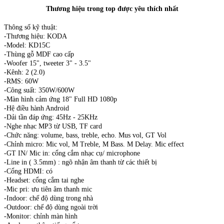
Thương hiệu trong top được yêu thích nhất
Thông số kỹ thuật:
-Thương hiệu: KODA
-Model: KD15C
-Thùng gỗ MDF cao cấp
-Woofer 15", tweeter 3" - 3.5"
-Kênh: 2 (2.0)
-RMS: 60W
-Công suất: 350W/600W
-Màn hình cảm ứng 18" Full HD 1080p
-Hệ điều hành Android
-Dải tần đáp ứng: 45Hz - 25KHz
-Nghe nhạc MP3 từ USB, TF card
-Chức năng: volume, bass, treble, echo. Mus vol, GT Vol
-Chỉnh micro: Mic vol, M Treble, M Bass. M Delay. Mic effect
-GT IN/ Mic in: cổng cắm nhạc cụ/ microphone
-Line in ( 3.5mm) : ngõ nhận âm thanh từ các thiết bị
-Cổng HDMI: có
-Headset: cổng cắm tai nghe
-Mic pri: ưu tiên âm thanh mic
-Indoor: chế độ dùng trong nhà
-Outdoor: chế độ dùng ngoài trời
-Monitor: chỉnh màn hình