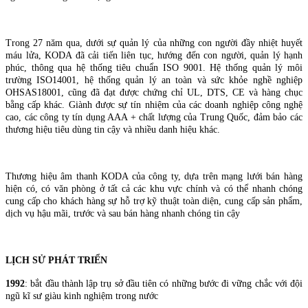
Trong 27 năm qua, dưới sự quản lý của những con người đầy nhiệt huyết
máu lửa, KODA đã cải tiến liên tục, hướng đến con người, quản lý hạnh
phúc, thông qua hệ thống tiêu chuẩn ISO 9001. Hệ thống quản lý môi
trường ISO14001, hệ thống quản lý an toàn và sức khỏe nghề nghiệp
OHSAS18001, cũng đã đạt được chứng chỉ UL, DTS, CE và hàng chục
bằng cấp khác. Giành được sự tín nhiệm của các doanh nghiệp công nghệ
cao, các công ty tín dụng AAA + chất lượng của Trung Quốc, đảm bảo các
thương hiệu tiêu dùng tin cậy và nhiều danh hiệu khác.
Thương hiệu âm thanh KODA của công ty, dựa trên mạng lưới bán hàng
hiện có, có văn phòng ở tất cả các khu vực chính và có thể nhanh chóng
cung cấp cho khách hàng sự hỗ trợ kỹ thuật toàn diện, cung cấp sản phẩm,
dịch vụ hậu mãi, trước và sau bán hàng nhanh chóng tin cậy
LỊCH SỬ PHÁT TRIỂN
1992
: bắt đầu thành lập trụ sở đầu tiên có những bước đi vững chắc với đội
ngũ kĩ sư giàu kinh nghiệm trong nước