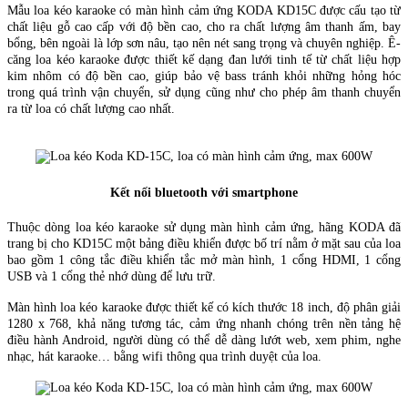
Mẫu loa kéo karaoke có màn hình cảm ứng KODA KD15C được cấu tạo từ
chất liệu gỗ cao cấp với độ bền cao, cho ra chất lượng âm thanh ấm, bay
bổng, bên ngoài là lớp sơn nâu, tạo nên nét sang trọng và chuyên nghiệp. Ê-
căng loa kéo karaoke được thiết kế dạng đan lưới tinh tế từ chất liệu hợp
kim nhôm có độ bền cao, giúp bảo vệ bass tránh khỏi những hỏng hóc
trong quá trình vận chuyển, sử dụng cũng như cho phép âm thanh chuyển
ra từ loa có chất lượng cao nhất.
Kết nối bluetooth với smartphone
Thuộc dòng loa kéo karaoke sử dụng màn hình cảm ứng, hãng KODA đã
trang bị cho KD15C một bảng điều khiển được bố trí nằm ở mặt sau của loa
bao gồm 1 công tắc điều khiển tắc mở màn hình, 1 cổng HDMI, 1 cổng
USB và 1 cổng thẻ nhớ dùng để lưu trữ.
Màn hình loa kéo karaoke được thiết kế có kích thước 18 inch, độ phân giải
1280 x 768, khả năng tương tác, cảm ứng nhanh chóng trên nền tảng hệ
điều hành Android, người dùng có thể dễ dàng lướt web, xem phim, nghe
nhạc, hát karaoke… bằng wifi thông qua trình duyệt của loa.