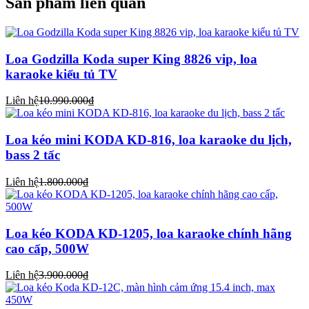
Sản phẩm liên quan
Loa Godzilla Koda super King 8826 vip, loa
karaoke kiểu tủ TV
Liên hệ
10.990.000₫
Loa kéo mini KODA KD-816, loa karaoke du lịch,
bass 2 tấc
Liên hệ
1.800.000₫
Loa kéo KODA KD-1205, loa karaoke chính hãng
cao cấp, 500W
Liên hệ
3.900.000₫