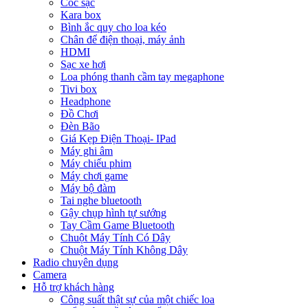
Cóc sạc
Kara box
Bình ắc quy cho loa kéo
Chân để điện thoại, máy ảnh
HDMI
Sạc xe hơi
Loa phóng thanh cầm tay megaphone
Tivi box
Headphone
Đồ Chơi
Đèn Bão
Giá Kẹp Điện Thoại- IPad
Máy ghi âm
Máy chiếu phim
Máy chơi game
Máy bộ đàm
Tai nghe bluetooth
Gậy chụp hình tự sướng
Tay Cầm Game Bluetooth
Chuột Máy Tính Có Dây
Chuột Máy Tính Không Dây
Radio chuyên dụng
Camera
Hỗ trợ khách hàng
Công suất thật sự của một chiếc loa