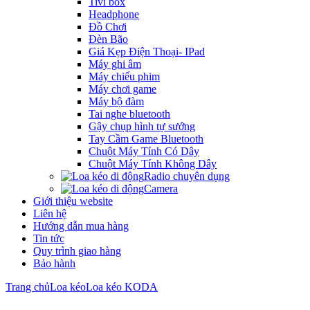
Tivi box
Headphone
Đồ Chơi
Đèn Bão
Giá Kẹp Điện Thoại- IPad
Máy ghi âm
Máy chiếu phim
Máy chơi game
Máy bộ đàm
Tai nghe bluetooth
Gậy chụp hình tự sướng
Tay Cầm Game Bluetooth
Chuột Máy Tính Có Dây
Chuột Máy Tính Không Dây
Radio chuyên dụng
Camera
Giới thiệu website
Liên hệ
Hướng dẫn mua hàng
Tin tức
Quy trình giao hàng
Bảo hành
Trang chủ
Loa kéo
Loa kéo KODA