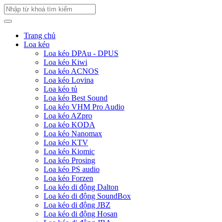
Trang chủ
Loa kéo
Loa kéo DPAu - DPUS
Loa kéo Kiwi
Loa kéo ACNOS
Loa kéo Lovina
Loa kéo tủ
Loa kéo Best Sound
Loa kéo VHM Pro Audio
Loa kéo AZpro
Loa kéo KODA
Loa kéo Nanomax
Loa kéo KTV
Loa kéo Kiomic
Loa kéo Prosing
Loa kéo PS audio
Loa kéo Forzen
Loa kéo di động Dalton
Loa kéo di động SoundBox
Loa kéo di động JBZ
Loa kéo di động Hosan