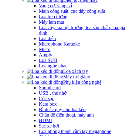
Điện tử, điện máy
Vang cơ, vang số
Main công suất, cục đẩy công suất
Loa treo tường
Máy làm mát
Loa cây, loa hội trường, loa sân khấu, loa gia
đinh
Loa điện
Microphone Karaoke
Micro
Amply
Loa SUB
Loa nghe nhạc
Loa xách tay
Máy trợ giảng
Phụ kiện công nghệ
Sound card
USB , thẻ nhớ
Cóc sạc
Kara box
Bình ắc quy cho loa kéo
Chân để điện thoại, máy ảnh
HDMI
Sạc xe hơi
Loa phóng thanh cầm tay megaphone