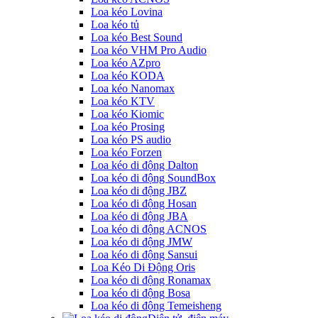
Loa kéo Lovina
Loa kéo tủ
Loa kéo Best Sound
Loa kéo VHM Pro Audio
Loa kéo AZpro
Loa kéo KODA
Loa kéo Nanomax
Loa kéo KTV
Loa kéo Kiomic
Loa kéo Prosing
Loa kéo PS audio
Loa kéo Forzen
Loa kéo di động Dalton
Loa kéo di động SoundBox
Loa kéo di động JBZ
Loa kéo di động Hosan
Loa kéo di động JBA
Loa kéo di động ACNOS
Loa kéo di động JMW
Loa kéo di động Sansui
Loa Kéo Di Động Oris
Loa kéo di động Ronamax
Loa kéo di động Bosa
Loa kéo di động Temeisheng