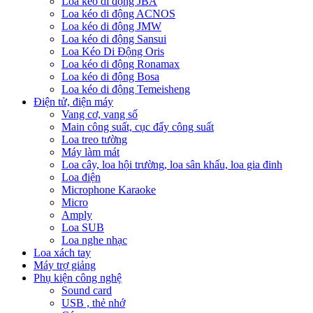
Loa kéo di động JBA
Loa kéo di động ACNOS
Loa kéo di động JMW
Loa kéo di động Sansui
Loa Kéo Di Động Oris
Loa kéo di động Ronamax
Loa kéo di động Bosa
Loa kéo di động Temeisheng
Điện tử, điện máy
Vang cơ, vang số
Main công suất, cục đẩy công suất
Loa treo tường
Máy làm mát
Loa cây, loa hội trường, loa sân khấu, loa gia đinh
Loa điện
Microphone Karaoke
Micro
Amply
Loa SUB
Loa nghe nhạc
Loa xách tay
Máy trợ giảng
Phụ kiện công nghệ
Sound card
USB , thẻ nhớ