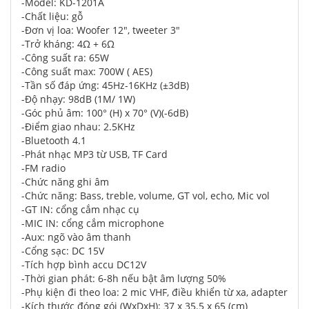
-Model: KD-1201A
-Chất liệu: gỗ
-Đơn vị loa: Woofer 12", tweeter 3"
-Trở kháng: 4Ω + 6Ω
-Công suất ra: 65W
-Công suất max: 700W ( AES)
-Tần số đáp ứng: 45Hz-16KHz (±3dB)
-Độ nhạy: 98dB (1M/ 1W)
-Góc phủ âm: 100° (H) x 70° (V)(-6dB)
-Điểm giao nhau: 2.5KHz
-Bluetooth 4.1
-Phát nhạc MP3 từ USB, TF Card
-FM radio
-Chức năng ghi âm
-Chức năng: Bass, treble, volume, GT vol, echo, Mic vol
-GT IN: cổng cắm nhạc cụ
-MIC IN: cổng cắm microphone
-Aux: ngõ vào âm thanh
-Cổng sạc: DC 15V
-Tích hợp bình accu DC12V
-Thời gian phát: 6-8h nếu bật âm lượng 50%
-Phụ kiện đi theo loa: 2 mic VHF, điều khiển từ xa, adapter
-Kích thước đóng gói (WxDxH): 37 x 35.5 x 65 (cm)