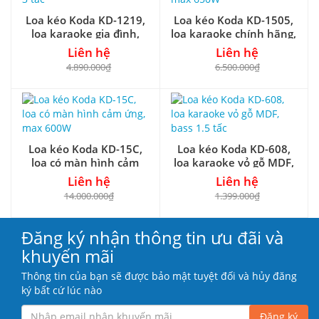
Loa kéo Koda KD-1219,
Loa kéo Koda KD-1505,
loa karaoke gia đình,
loa karaoke chính hãng,
bass 3 tấc
max 650W
Liên hệ
Liên hệ
4.890.000₫
6.500.000₫
Loa kéo Koda KD-15C,
Loa kéo Koda KD-608,
loa có màn hình cảm
loa karaoke vỏ gỗ MDF,
ứng, max 600W
bass 1.5 tấc
Liên hệ
Liên hệ
14.000.000₫
1.399.000₫
Đăng ký nhận thông tin ưu đãi và
khuyến mãi
Thông tin của bạn sẽ được bảo mật tuyệt đối và hủy đăng
ký bất cứ lúc nào
Đăng ký