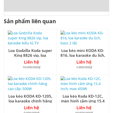
Sản phẩm liên quan
Loa Godzilla Koda super
Loa kéo mini KODA KD-
King 8826 vip, loa
816, loa karaoke du lịch,
karaoke kiểu tủ TV
bass 2 tấc
Liên hệ
Liên hệ
10.990.000₫
1.800.000₫
Loa kéo KODA KD-1205,
Loa kéo Koda KD-12C,
loa karaoke chính hãng
màn hình cảm ứng 15.4
cao cấp, 500W
inch, max 450W
Liên hệ
Liên hệ
3.900.000₫
10.500.000₫