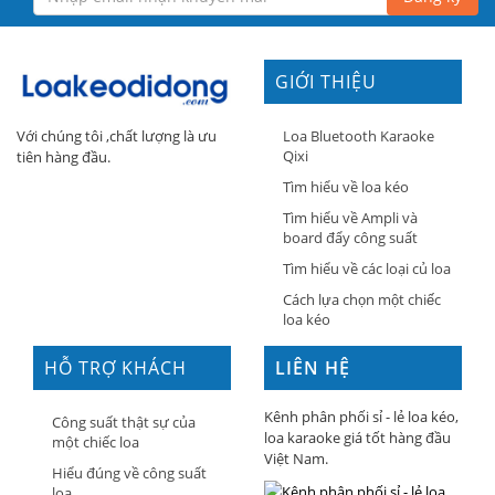
GIỚI THIỆU
Loa Bluetooth Karaoke
Với chúng tôi ,chất lượng là ưu
Qixi
tiên hàng đầu.
Tìm hiểu về loa kéo
Tìm hiểu về Ampli và
board đẩy công suất
Tìm hiểu về các loại củ loa
Cách lựa chọn một chiếc
loa kéo
HỖ TRỢ KHÁCH
LIÊN HỆ
HÀNG
Kênh phân phối sỉ - lẻ loa kéo,
Công suất thật sự của
loa karaoke giá tốt hàng đầu
một chiếc loa
Việt Nam.
Hiểu đúng về công suất
loa