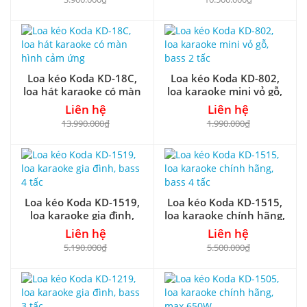
Loa kéo Koda KD-18C,
Loa kéo Koda KD-802,
loa hát karaoke có màn
loa karaoke mini vỏ gỗ,
hình cảm ứng
bass 2 tấc
Liên hệ
Liên hệ
13.990.000₫
1.990.000₫
Loa kéo Koda KD-1519,
Loa kéo Koda KD-1515,
loa karaoke gia đình,
loa karaoke chính hãng,
bass 4 tấc
bass 4 tấc
Liên hệ
Liên hệ
5.190.000₫
5.500.000₫