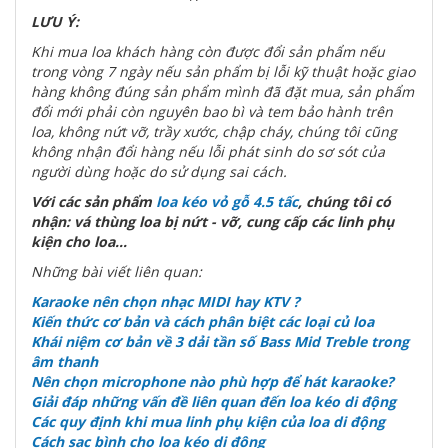
LƯU Ý:
Khi mua loa khách hàng còn được đổi sản phẩm nếu
trong vòng 7 ngày nếu sản phẩm bị lỗi kỹ thuật hoặc giao
hàng không đúng sản phẩm mình đã đặt mua, sản phẩm
đổi mới phải còn nguyên bao bì và tem bảo hành trên
loa, không nứt vỡ, trầy xước, chập cháy, chúng tôi cũng
không nhận đổi hàng nếu lỗi phát sinh do sơ sót của
người dùng hoặc do sử dụng sai cách.
Với các sản phẩm
loa kéo vỏ gỗ 4.5 tấc
, chúng tôi có
nhận: vá thùng loa bị nứt - vỡ, cung cấp các linh phụ
kiện cho loa...
Những bài viết liên quan:
Karaoke nên chọn nhạc MIDI hay KTV ?
Kiến thức cơ bản và cách phân biệt các loại củ loa
Khái niệm cơ bản về 3 dải tần số Bass Mid Treble trong
âm thanh
Nên chọn microphone nào phù hợp để hát karaoke?
Giải đáp những vấn đề liên quan đến loa kéo di động
Các quy định khi mua linh phụ kiện của loa di động
Cách sạc bình cho loa kéo di động