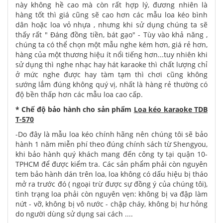
này không hề cao mà còn rất hợp lý, đương nhiên là
hàng tốt thì giá cũng sẽ cao hơn các mẫu loa kéo bình
dân hoặc loa vỏ nhựa , nhưng khi sử dụng chúng ta sẽ
thấy rất " Đáng đồng tiền, bát gạo" - Tùy vào khả năng ,
chúng ta có thể chọn một mẫu nghe kém hơn, giá rẻ hơn,
hàng của một thương hiệu ít nổi tiếng hơn...tuy nhiên khi
sử dụng thì nghe nhạc hay hát karaoke thì chất lượng chỉ
ở mức nghe được hay tàm tạm thì chơi cũng không
sướng lắm đúng không quý vị, nhất là hàng rẻ thường có
độ bền thấp hơn các mẫu loa cao cấp.
* Chế độ bảo hành cho sản phẩm
Loa kéo karaoke TDB
T-570
-Do đây là mẫu loa kéo chính hãng nên chúng tôi sẽ bảo
hành 1 năm miễn phí theo đúng chính sách từ Shengyou,
khi bảo hành quý khách mang đến công ty tại quận 10-
TPHCM để được kiểm tra. Các sản phẩm phải còn nguyên
tem bảo hành dán trên loa, loa không có dấu hiệu bị tháo
mở ra trước đó ( ngoại trừ được sự đồng ý của chúng tôi),
tình trạng loa phải còn nguyên vẹn: không bị va đập làm
nứt - vỡ, không bị vô nước - chập cháy, không bị hư hỏng
do người dùng sử dụng sai cách ....