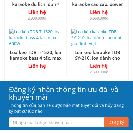
karaoke du lịch, dùng
karaoke cao cấp, power
bass 2 tấc
max 600W
Liên hệ
Liên hệ
2.000.000₫
6.050.000₫
Loa kéo TDB T-1520, loa
Loa kéo karaoke TDB
karaoke bass 4 tấc, max
SY-210, loa dành cho
600W
mọi gia đình Việt
Liên hệ
Liên hệ
2.390.000₫
Đăng ký nhận thông tin ưu đãi và
khuyến mãi
Thông tin của bạn sẽ được bảo mật tuyệt đối và hủy đăng
ký bất cứ lúc nào
Đăng ký