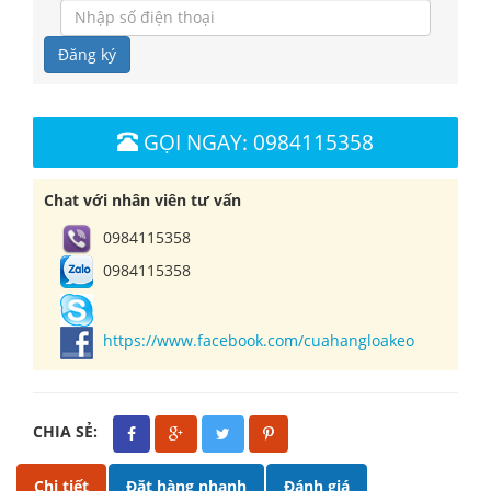
Đăng ký
GỌI NGAY: 0984115358
Chat với nhân viên tư vấn
0984115358
0984115358
https://www.facebook.com/cuahangloakeo
CHIA SẺ:
Chi tiết
Đặt hàng nhanh
Đánh giá