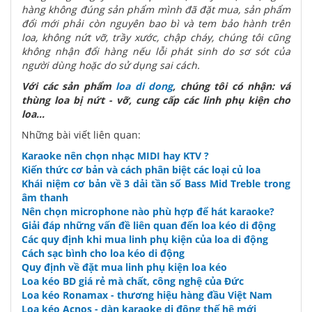
hàng không đúng sản phẩm mình đã đặt mua, sản phẩm
đổi mới phải còn nguyên bao bì và tem bảo hành trên
loa, không nứt vỡ, trầy xước, chập cháy, chúng tôi cũng
không nhận đổi hàng nếu lỗi phát sinh do sơ sót của
người dùng hoặc do sử dụng sai cách.
Với các sản phẩm
loa di dong
, chúng tôi có nhận: vá
thùng loa bị nứt - vỡ, cung cấp các linh phụ kiện cho
loa...
Những bài viết liên quan:
Karaoke nên chọn nhạc MIDI hay KTV ?
Kiến thức cơ bản và cách phân biệt các loại củ loa
Khái niệm cơ bản về 3 dải tần số Bass Mid Treble trong
âm thanh
Nên chọn microphone nào phù hợp để hát karaoke?
Giải đáp những vấn đề liên quan đến loa kéo di động
Các quy định khi mua linh phụ kiện của loa di động
Cách sạc bình cho loa kéo di động
Quy định về đặt mua linh phụ kiện loa kéo
Loa kéo BD giá rẻ mà chất, công nghệ của Đức
Loa kéo Ronamax - thương hiệu hàng đầu Việt Nam
Loa kéo Acnos - dàn karaoke di động thế hệ mới