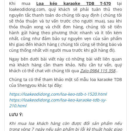
Khi mua
Loa kéo karaoke TDB T-570
tại
loakeodidong.com, quý khách sẽ phải tuân thủ theo
nguyên tắc thanh toán do chúng tôi quy định ( chúng tôi
sẽ thỏa thuận và tư vấn trước cho người mua), sau khi
thỏa thuận xong và chốt đơn hàng, chúng tôi sẽ tiến
hành gửi hàng theo phương thức nhanh và ít tốn kém
nhất, cũng như đảm bảo sự nguyên vẹn của sản phẩm
khi giao đến khách hàng ( chúng tôi cũng sẽ thông báo và
cùng thống nhất với người mua trước khi gửi hàng đi).
Ngay bên dưới bài viết này có những bài viết liên quan
mà khách hàng cần tham khảo. Nếu cần tư vấn, quý
khách có thể chat với chúng tôi qua
Zalo 0984 115 358
..
Chúng ta có thể tham khảo một số mẫu loa karaoke TDB
của Shengyou khác tại đây:
https://loakeodidong.com/loa-keo-tdb-t-1520.html
https://loakeodidong.com/loa-keo-karaoke-tdb-sy-
210.html
LƯU Ý:
Khi mua loa khách hàng còn được đổi sản phẩm nếu
trong vòng 7 ngày nếu sản phẩm bị lỗi kỹ thuật hoặc giao