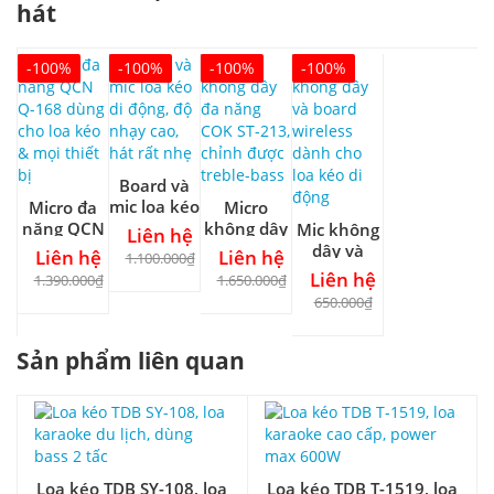
hát
-100%
-100%
-100%
-100%
Board và
mic loa kéo
Micro đa
Micro
di động, độ
năng QCN
không dây
Mic không
Liên hệ
nhạy cao,
Q-168
đa năng
dây và
Liên hệ
Liên hệ
1.100.000₫
hát rất
dùng cho
COK ST-
board
Liên hệ
1.390.000₫
1.650.000₫
nhẹ
loa kéo &
213, chỉnh
wireless
650.000₫
mọi thiết
được
dành cho
bị
treble-bass
loa kéo di
Sản phẩm liên quan
động
Loa kéo TDB SY-108, loa
Loa kéo TDB T-1519, loa