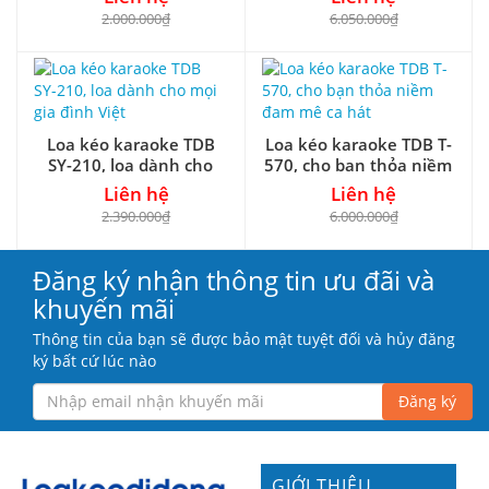
2.000.000₫
6.050.000₫
Loa kéo karaoke TDB
Loa kéo karaoke TDB T-
SY-210, loa dành cho
570, cho bạn thỏa niềm
mọi gia đình Việt
đam mê ca hát
Liên hệ
Liên hệ
2.390.000₫
6.000.000₫
Đăng ký nhận thông tin ưu đãi và
khuyến mãi
Thông tin của bạn sẽ được bảo mật tuyệt đối và hủy đăng
ký bất cứ lúc nào
Đăng ký
GIỚI THIỆU