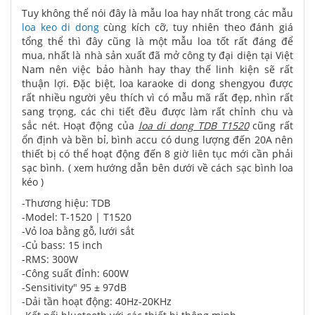
Tuy không thể nói đây là mẫu loa hay nhất trong các mẫu
loa keo di dong
cùng kích cỡ, tuy nhiên theo đánh giá
tổng thể thì đây cũng là một mẫu loa tốt rất đáng để
mua, nhất là nhà sản xuất đã mở công ty đại diện tại Việt
Nam nên việc bảo hành hay thay thế linh kiện sẽ rất
thuận lợi. Đặc biệt, loa karaoke di dong shengyou được
rất nhiều người yêu thích vì có mẫu mã rất đẹp, nhìn rất
sang trọng, các chi tiết đều được làm rất chỉnh chu và
sắc nét. Hoạt động của
loa di dong TDB T1520
cũng rất
ổn định và bền bỉ, bình accu có dung lượng đến 20A nên
thiết bị có thể hoạt động đến 8 giờ liên tục mới cần phải
sạc bình. ( xem hướng dẫn bên dưới về cách sạc bình loa
kéo )
-Thương hiệu: TDB
-Model: T-1520 | T1520
-Vỏ loa bằng gỗ, lưới sắt
-Củ bass: 15 inch
-RMS: 300W
-Công suất đỉnh: 600W
-Sensitivity" 95 ± 97dB
-Dải tần hoạt động: 40Hz-20KHz