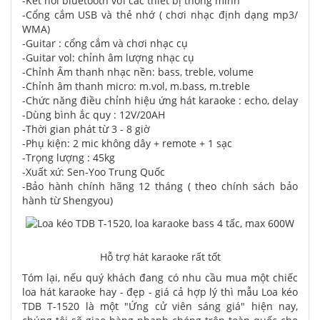
-Kết nối bluetooth với các thiết bị thông minh
-Cổng cắm USB và thẻ nhớ ( chơi nhạc định dạng mp3/
WMA)
-Guitar : cổng cắm và chơi nhạc cụ
-Guitar vol: chỉnh âm lượng nhạc cụ
-Chỉnh Âm thanh nhạc nền: bass, treble, volume
-Chỉnh âm thanh micro: m.vol, m.bass, m.treble
-Chức năng điều chỉnh hiệu ứng hát karaoke : echo, delay
-Dùng bình ắc quy : 12V/20AH
-Thời gian phát từ 3 - 8 giờ
-Phụ kiện: 2 mic không dây + remote + 1 sạc
-Trọng lượng : 45kg
-Xuất xứ: Sen-Yoo Trung Quốc
-Bảo hành chính hãng 12 tháng ( theo chính sách bảo
hành từ Shengyou)
Hỗ trợ hát karaoke rất tốt
Tóm lại, nếu quý khách đang có nhu cầu mua một chiếc
loa hát karaoke hay - đẹp - giá cả hợp lý thì mẫu Loa kéo
TDB T-1520 là một "Ứng cử viên sáng giá" hiện nay,