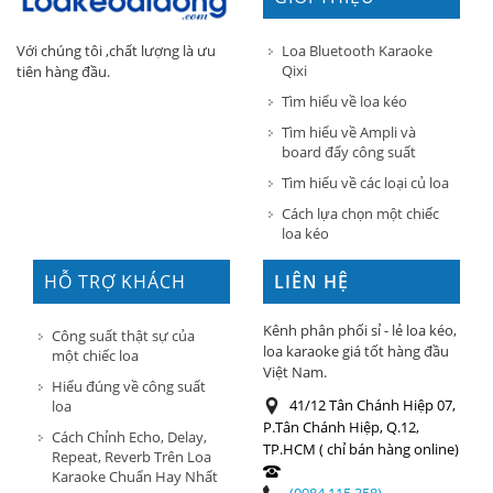
Loa Bluetooth Karaoke
Với chúng tôi ,chất lượng là ưu
Qixi
tiên hàng đầu.
Tìm hiểu về loa kéo
Tìm hiểu về Ampli và
board đẩy công suất
Tìm hiểu về các loại củ loa
Cách lựa chọn một chiếc
loa kéo
HỖ TRỢ KHÁCH
LIÊN HỆ
HÀNG
Kênh phân phối sỉ - lẻ loa kéo,
Công suất thật sự của
loa karaoke giá tốt hàng đầu
một chiếc loa
Việt Nam.
Hiểu đúng về công suất
41/12 Tân Chánh Hiệp 07,
loa
P.Tân Chánh Hiệp, Q.12,
Cách Chỉnh Echo, Delay,
TP.HCM ( chỉ bán hàng online)
Repeat, Reverb Trên Loa
Karaoke Chuẩn Hay Nhất
(0984.115.358)