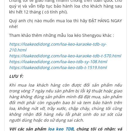
chúng tôi sẽ giao hàng nhanh chóng trên toàn quốc cho
quý vị và vẫn tiếp tục bảo hành loa cho khách hàng sau
khi hết 12 tháng ( có tính phí).
Quý anh chị nào muốn mua loa thì hãy ĐẶT HÀNG NGAY
nhé!
Tham khảo thêm những mẫu loa kéo Shengyou khác :
https://loakeodidong.com/loa-keo-karaoke-tdb-sy-
210.html
https://loakeodidong.com/loa-keo-karaoke-tdb-t-570.html
https://loakeodidong.com/loa-keo-tdb-sy-108.html
https://loakeodidong.com/loa-keo-tdb-t-1519.html
LƯU Ý:
Khi mua loa khách hàng còn được đổi sản phẩm nếu
trong vòng 7 ngày nếu sản phẩm bị lỗi kỹ thuật hoặc giao
hàng không đúng sản phẩm mình đã đặt mua, sản phẩm
đổi mới phải còn nguyên bao bì và tem bảo hành trên
loa, không nứt vỡ, trầy xước, chập cháy, chúng tôi cũng
không nhận đổi hàng nếu lỗi phát sinh do sơ sót của
người dùng hoặc do sử dụng sai cách.
Với các sản phẩm
loa keo TDB
, chúng tôi có nhận: vá