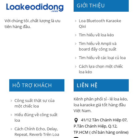
GIỚI THIỆU
Loa Bluetooth Karaoke
Với chúng tôi ,chất lượng là ưu
Qixi
tiên hàng đầu.
Tìm hiểu về loa kéo
Tìm hiểu về Ampli và
board đẩy công suất
Tìm hiểu về các loại củ loa
Cách lựa chọn một chiếc
loa kéo
HỖ TRỢ KHÁCH
LIÊN HỆ
HÀNG
Kênh phân phối sỉ - lẻ loa kéo,
Công suất thật sự của
loa karaoke giá tốt hàng đầu
một chiếc loa
Việt Nam.
Hiểu đúng về công suất
41/12 Tân Chánh Hiệp 07,
loa
P.Tân Chánh Hiệp, Q.12,
Cách Chỉnh Echo, Delay,
TP.HCM ( chỉ bán hàng online)
Repeat, Reverb Trên Loa