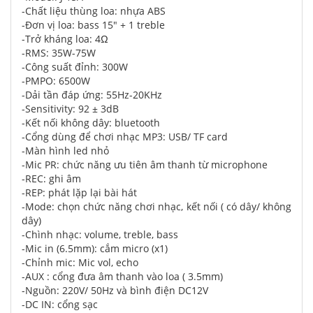
-Chất liệu thùng loa: nhựa ABS
-Đơn vị loa: bass 15" + 1 treble
-Trở kháng loa: 4Ω
-RMS: 35W-75W
-Công suất đỉnh: 300W
-PMPO: 6500W
-Dải tần đáp ứng: 55Hz-20KHz
-Sensitivity: 92 ± 3dB
-Kết nối không dây: bluetooth
-Cổng dùng để chơi nhạc MP3: USB/ TF card
-Màn hình led nhỏ
-Mic PR: chức năng ưu tiên âm thanh từ microphone
-REC: ghi âm
-REP: phát lặp lại bài hát
-Mode: chọn chức năng chơi nhạc, kết nối ( có dây/ không
dây)
-Chình nhạc: volume, treble, bass
-Mic in (6.5mm): cắm micro (x1)
-Chỉnh mic: Mic vol, echo
-AUX : cổng đưa âm thanh vào loa ( 3.5mm)
-Nguồn: 220V/ 50Hz và bình điện DC12V
-DC IN: cổng sạc