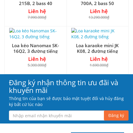
215B, 2 bass 40
700A, 2 bass 50
Liên hệ
Liên hệ
7.990.000₫
13.290.000₫
Loa kéo Nanomax SK-
Loa karaoke mini JK
16Q2, 3 đường tiếng
K08, 2 đường tiếng
Liên hệ
Liên hệ
5.300.000₫
1.690.000₫
Đăng ký nhận thông tin ưu đãi và
khuyến mãi
Thông tin của bạn sẽ được bảo mật tuyệt đối và hủy đăng
ký bất cứ lúc nào
Đăng ký