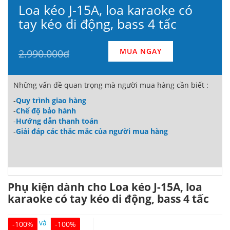
Loa kéo J-15A, loa karaoke có
tay kéo di động, bass 4 tấc
MUA NGAY
2.990.000đ
Những vấn đề quan trọng mà người mua hàng cần biết :
-
Quy trình giao hàng
-
Chế độ bảo hành
-
Hướng dẫn thanh toán
-
Giải đáp các thắc mắc của người mua hàng
Phụ kiện dành cho Loa kéo J-15A, loa
karaoke có tay kéo di động, bass 4 tấc
-100%
-100%