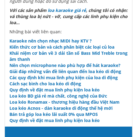
người dùng hoặc do sử dụng sai cách.
Với các sản phẩm
loa karaoke giá rẻ
, chúng tôi có nhận:
vá thùng loa bị nứt - vỡ, cung cấp các linh phụ kiện cho
loa...
Những bài viết liên quan:
Karaoke nên chọn nhạc MIDI hay KTV ?
Kiến thức cơ bản và cách phân biệt các loại củ loa
Khái niệm cơ bản về 3 dải tần số Bass Mid Treble trong
âm thanh
Nên chọn microphone nào phù hợp để hát karaoke?
Giải đáp những vấn đề liên quan đến loa kéo di động
Các quy định khi mua linh phụ kiện của loa di động
Cách sạc bình cho loa kéo di động
Quy định về đặt mua linh phụ kiện loa kéo
Loa kéo BD giá rẻ mà chất, công nghệ của Đức
Loa kéo Ronamax - thương hiệu hàng đầu Việt Nam
Loa kéo Acnos - dàn karaoke di động thế hệ mới
Bán trả góp loa kéo lãi suất 0% qua MPOS
Quy định về đặt mua linh phụ kiện loa kéo