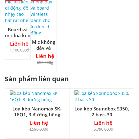
Board và
mic loa kéo
di động, độ
Mic không
Liên hệ
nhạy cao,
dây và
1.100.000₫
hát rất
board
Liên hệ
nhẹ
wireless
650.000₫
dành cho
loa kéo di
Sản phẩm liên quan
động
Loa kéo Nanomax SK-
Loa kéo Soundbox S350,
16Q1, 3 đường tiếng
2 bass 30
Liên hệ
Liên hệ
4.590.000₫
5.790.000₫