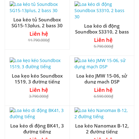
Loa kéo tủ Soundbox
SG15-13plus, 2 bass 30
Loa kéo di động
Soundbox S3310, 2 bass
Liên hệ
30
Liên hệ
11.790.000₫
5.790.000₫
Loa kẹo kéo Soundbox
Loa kéo JMW 15-06, sử
1519, 3 đường tiếng
dụng mạch DSP
Liên hệ
Liên hệ
3.790.000₫
6.590.000₫
Loa kéo di động BK41, 3
Loa kéo Nanomax B-12,
đường tiếng
2 đường tiếng