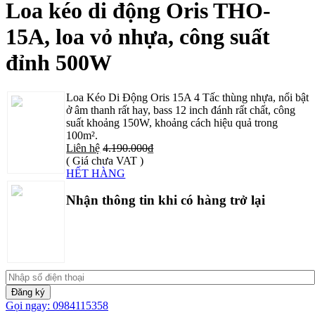
Loa kéo di động Oris THO-
15A, loa vỏ nhựa, công suất
đỉnh 500W
Loa Kéo Di Động Oris 15A 4 Tấc thùng nhựa, nổi bật
ở âm thanh rất hay, bass 12 inch đánh rất chất, công
suất khoảng 150W, khoảng cách hiệu quả trong
100m².
Liên hệ
4.190.000₫
( Giá chưa VAT )
HẾT HÀNG
Nhận thông tin khi có hàng trở lại
Đăng ký
Gọi ngay: 0984115358