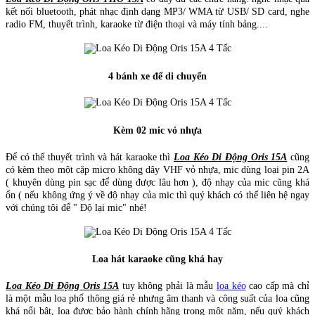
kết nối bluetooth, phát nhạc định dạng MP3/ WMA từ USB/ SD card, nghe
radio FM, thuyết trình, karaoke từ điện thoại và máy tính bảng....
4 bánh xe để di chuyển
Kèm 02 mic vỏ nhựa
Để có thế thuyết trình và hát karaoke thì
Loa Kéo Di Động Oris 15A
cũng
có kèm theo một cặp micro không dây VHF vỏ nhựa, mic dùng loại pin 2A
( khuyên dùng pin sạc để dùng được lâu hơn ), độ nhạy của mic cũng khá
ổn ( nếu không ứng ý về độ nhạy của mic thì quý khách có thế liên hệ ngay
với chúng tôi để " Độ lại mic" nhé!
Loa hát karaoke cũng khá hay
Loa Kéo Di Động Oris 15A
tuy không phải là mẫu
loa kéo
cao cấp mà chỉ
là một mẫu loa phổ thông giá rẻ nhưng âm thanh và công suất của loa cũng
khá nổi bật, loa được bảo hành chính hãng trong một năm, nếu quý khách