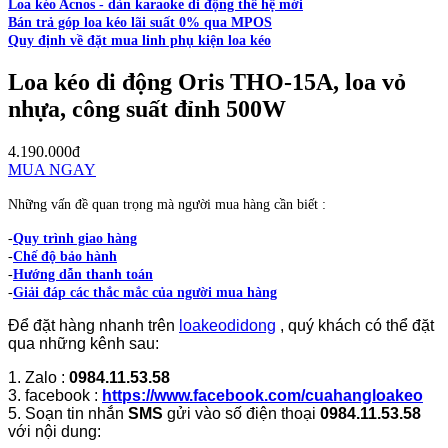
Loa kéo Acnos - dàn karaoke di động thế hệ mới
Bán trả góp loa kéo lãi suất 0% qua MPOS
Quy định về đặt mua linh phụ kiện loa kéo
Loa kéo di động Oris THO-15A, loa vỏ
nhựa, công suất đỉnh 500W
4.190.000đ
MUA NGAY
Những vấn đề quan trọng mà người mua hàng cần biết :
-
Quy trình giao hàng
-
Chế độ bảo hành
-
Hướng dẫn thanh toán
-
Giải đáp các thắc mắc của người mua hàng
Để đặt hàng nhanh trên
loakeodidong
, quý khách có thể đặt
qua những kênh sau:
1. Zalo :
0984.11.53.58
3. facebook :
https://www.facebook.com/cuahangloakeo
5. Soạn tin nhắn
SMS
gửi vào số điện thoại
0984.11.53.58
với nội dung: