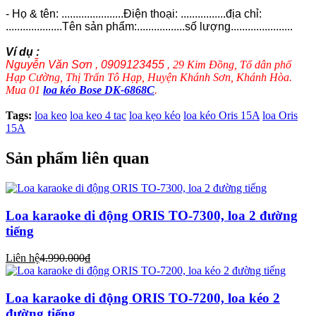
- Họ & tên: ......................Điện thoại: ................địa chỉ:
....................Tên sản phẩm:.................số lượng......................
Ví dụ :
Nguyễn Văn Sơn , 0909123455 ,
29 Kim Đồng, Tổ dân phố
Hạp Cường, Thị Trấn Tô Hạp, Huyện Khánh Sơn, Khánh Hòa.
Mua 01
loa kéo Bose DK-6868C
.
Tags:
loa keo
loa keo 4 tac
loa kẹo kéo
loa kéo Oris 15A
loa Oris
15A
Sản phẩm liên quan
Loa karaoke di động ORIS TO-7300, loa 2 đường
tiếng
Liên hệ
4.990.000₫
Loa karaoke di động ORIS TO-7200, loa kéo 2
đường tiếng