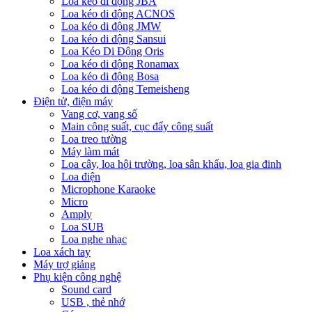
Loa kéo di động JBA
Loa kéo di động ACNOS
Loa kéo di động JMW
Loa kéo di động Sansui
Loa Kéo Di Động Oris
Loa kéo di động Ronamax
Loa kéo di động Bosa
Loa kéo di động Temeisheng
Điện tử, điện máy
Vang cơ, vang số
Main công suất, cục đẩy công suất
Loa treo tường
Máy làm mát
Loa cây, loa hội trường, loa sân khấu, loa gia đinh
Loa điện
Microphone Karaoke
Micro
Amply
Loa SUB
Loa nghe nhạc
Loa xách tay
Máy trợ giảng
Phụ kiện công nghệ
Sound card
USB , thẻ nhớ