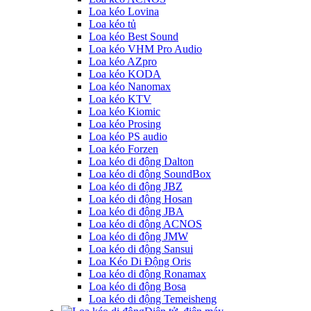
Loa kéo Lovina
Loa kéo tủ
Loa kéo Best Sound
Loa kéo VHM Pro Audio
Loa kéo AZpro
Loa kéo KODA
Loa kéo Nanomax
Loa kéo KTV
Loa kéo Kiomic
Loa kéo Prosing
Loa kéo PS audio
Loa kéo Forzen
Loa kéo di động Dalton
Loa kéo di động SoundBox
Loa kéo di động JBZ
Loa kéo di động Hosan
Loa kéo di động JBA
Loa kéo di động ACNOS
Loa kéo di động JMW
Loa kéo di động Sansui
Loa Kéo Di Động Oris
Loa kéo di động Ronamax
Loa kéo di động Bosa
Loa kéo di động Temeisheng