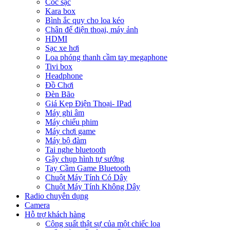
Cóc sạc
Kara box
Bình ắc quy cho loa kéo
Chân để điện thoại, máy ảnh
HDMI
Sạc xe hơi
Loa phóng thanh cầm tay megaphone
Tivi box
Headphone
Đồ Chơi
Đèn Bão
Giá Kẹp Điện Thoại- IPad
Máy ghi âm
Máy chiếu phim
Máy chơi game
Máy bộ đàm
Tai nghe bluetooth
Gậy chụp hình tự sướng
Tay Cầm Game Bluetooth
Chuột Máy Tính Có Dây
Chuột Máy Tính Không Dây
Radio chuyên dụng
Camera
Hỗ trợ khách hàng
Công suất thật sự của một chiếc loa