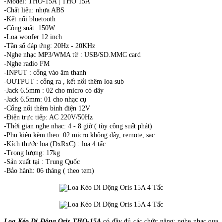
-Model: THO-15A | THO 15A
-Chất liệu: nhựa ABS
-Kết nối bluetooth
-Công suất: 150W
-Loa woofer 12 inch
-Tần số đáp ứng: 20Hz - 20KHz
-Nghe nhạc MP3/WMA từ : USB/SD.MMC card
-Nghe radio FM
-INPUT : cổng vào âm thanh
-OUTPUT : cổng ra , kết nối thêm loa sub
-Jack 6.5mm : 02 cho micro có dây
-Jack 6.5mm: 01 cho nhạc cụ
-Cổng nối thêm bình điện 12V
-Điện trực tiếp: AC 220V/50Hz
-Thời gian nghe nhạc: 4 - 8 giờ ( tùy công suất phát)
-Phụ kiện kèm theo: 02 micro không dây, remote, sạc
-Kích thước loa (DxRxC) : loa 4 tấc
-Trọng lượng: 17kg
-Sản xuất tại : Trung Quốc
-Bảo hành: 06 tháng ( theo tem)
Loa Kéo Di Động Oris THO-15A
có đầy đủ các chức năng: nghe nhạc qua