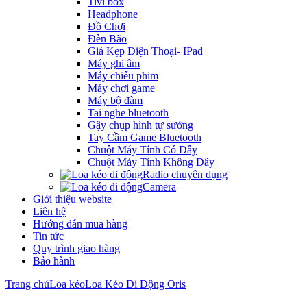
Tivi box
Headphone
Đồ Chơi
Đèn Bão
Giá Kẹp Điện Thoại- IPad
Máy ghi âm
Máy chiếu phim
Máy chơi game
Máy bộ đàm
Tai nghe bluetooth
Gậy chụp hình tự sướng
Tay Cầm Game Bluetooth
Chuột Máy Tính Có Dây
Chuột Máy Tính Không Dây
Radio chuyên dụng
Camera
Giới thiệu website
Liên hệ
Hướng dẫn mua hàng
Tin tức
Quy trình giao hàng
Bảo hành
Trang chủ
Loa kéo
Loa Kéo Di Động Oris