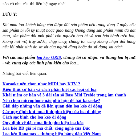
nào có nhu cầu thì liên hệ ngay nhé!
LƯU Ý:
Khi mua loa khách hàng còn được đổi sản phẩm nếu trong vòng 7 ngày nếu
sản phẩm bị lỗi kỹ thuật hoặc giao hàng không đúng sản phẩm mình đã đặt
mua, sản phẩm đổi mới phải còn nguyên bao bì và tem bảo hành trên loa,
không nứt vỡ, trầy xước, chập cháy, chúng tôi cũng không nhận đổi hàng
nếu lỗi phát sinh do sơ sót của người dùng hoặc do sử dụng sai cách.
Với các sản phẩm
loa kéo ORIS
, chúng tôi có nhận: vá thùng loa bị nứt
- vỡ, cung cấp các linh phụ kiện cho loa...
Những bài viết liên quan:
Karaoke nên chọn nhạc MIDI hay KTV ?
Kiến thức cơ bản và cách phân biệt các loại củ loa
Khái niệm cơ bản về 3 dải tần số Bass Mid Treble trong âm thanh
Nên chọn microphone nào phù hợp để hát karaoke?
Giải đáp những vấn đề liên quan đến loa kéo di động
Các quy định khi mua linh phụ kiện của loa di động
Cách sạc bình cho loa kéo di động
Quy định về đặt mua linh phụ kiện loa kéo
Loa kéo BD giá rẻ mà chất, công nghệ của Đức
Loa kéo Ronamax - thương hiệu hàng đầu Việt Nam