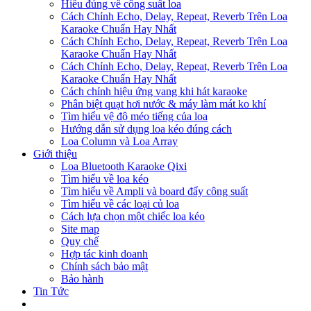
Hiểu đúng về công suất loa
Cách Chỉnh Echo, Delay, Repeat, Reverb Trên Loa
Karaoke Chuẩn Hay Nhất
Cách Chỉnh Echo, Delay, Repeat, Reverb Trên Loa
Karaoke Chuẩn Hay Nhất
Cách Chỉnh Echo, Delay, Repeat, Reverb Trên Loa
Karaoke Chuẩn Hay Nhất
Cách chỉnh hiệu ứng vang khi hát karaoke
Phân biệt quạt hơi nước & máy làm mát ko khí
Tìm hiểu vệ độ méo tiếng của loa
Hướng dẫn sử dụng loa kéo đúng cách
Loa Column và Loa Array
Giới thiệu
Loa Bluetooth Karaoke Qixi
Tìm hiểu về loa kéo
Tìm hiểu về Ampli và board đẩy công suất
Tìm hiểu về các loại củ loa
Cách lựa chọn một chiếc loa kéo
Site map
Quy chế
Hợp tác kinh doanh
Chính sách bảo mật
Bảo hành
Tin Tức