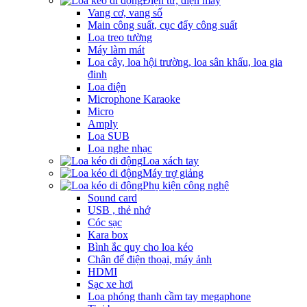
Điện tử, điện máy
Vang cơ, vang số
Main công suất, cục đẩy công suất
Loa treo tường
Máy làm mát
Loa cây, loa hội trường, loa sân khấu, loa gia
đinh
Loa điện
Microphone Karaoke
Micro
Amply
Loa SUB
Loa nghe nhạc
Loa xách tay
Máy trợ giảng
Phụ kiện công nghệ
Sound card
USB , thẻ nhớ
Cóc sạc
Kara box
Bình ắc quy cho loa kéo
Chân để điện thoại, máy ảnh
HDMI
Sạc xe hơi
Loa phóng thanh cầm tay megaphone