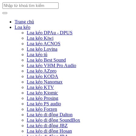
Trang chủ
Loa kéo
Loa kéo DPAu - DPUS
Loa kéo Kiwi
Loa kéo ACNOS
Loa kéo Lovina
Loa kéo tủ
Loa kéo Best Sound
Loa kéo VHM Pro Audio
Loa kéo AZpro
Loa kéo KODA
Loa kéo Nanomax
Loa kéo KTV
Loa kéo Kiomic
Loa kéo Prosing
Loa kéo PS audio
Loa kéo Forzen
Loa kéo di động Dalton
Loa kéo di động SoundBox
Loa kéo di động JBZ
Loa kéo di động Hosan