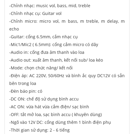
-Chỉnh nhạc: music vol, bass, mid, treble
-Chỉnh nhạc cụ: Guitar vol
-Chỉnh micro: micro vol, m bass, m treble, m delay, m
echo
-Guitar: cổng 6.5mm, cắm nhạc cụ
-Mic1/Mic2 ( 6.5mm): cổng cắm micro có dây
-Audio in: cổng đưa âm thanh vào loa
-Audio out: xuất âm thanh, kết nối sub/ loa kéo
-Mode: chọn chức năng/ kết nối
-Điện áp: AC 220V, 50/60Hz và bình ắc quy DC12V có sẵn
bên trong loa
-Đèn báo pin: có
-DC ON: chế độ sử dụng bình accu
-AC ON: vừa hát vừa cắm điện/ sạc bình
-OFF: tắt mở loa, sạc bình accu ( khuyên dùng)
-Ngõ vào 12V DC: cổng dùng thêm 1 bình điện phụ
-Thời gian sử dụng: 2 - 6 tiếng