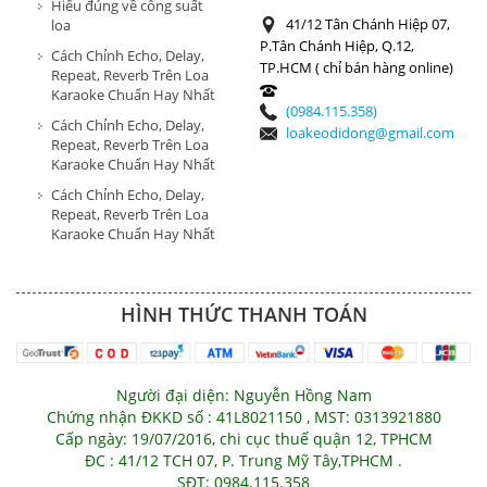
Hiểu đúng về công suất
41/12 Tân Chánh Hiệp 07,
loa
P.Tân Chánh Hiệp, Q.12,
Cách Chỉnh Echo, Delay,
TP.HCM ( chỉ bán hàng online)
Repeat, Reverb Trên Loa
Karaoke Chuẩn Hay Nhất
(0984.115.358)
Cách Chỉnh Echo, Delay,
loakeodidong@gmail.com
Repeat, Reverb Trên Loa
Karaoke Chuẩn Hay Nhất
Cách Chỉnh Echo, Delay,
Repeat, Reverb Trên Loa
Karaoke Chuẩn Hay Nhất
HÌNH THỨC THANH TOÁN
Người đại diện: Nguyễn Hồng Nam
Chứng nhận ĐKKD số : 41L8021150 , MST: 0313921880
Cấp ngày: 19/07/2016, chi cục thuế quận 12, TPHCM
ĐC : 41/12 TCH 07, P. Trung Mỹ Tây,TPHCM .
SĐT: 0984.115.358