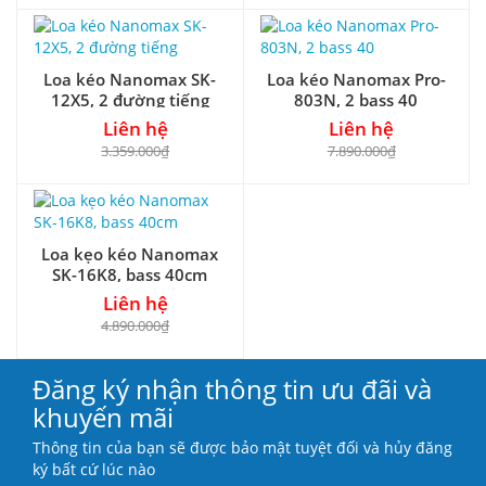
Loa kéo Nanomax SK-
Loa kéo Nanomax Pro-
12X5, 2 đường tiếng
803N, 2 bass 40
Liên hệ
Liên hệ
3.359.000₫
7.890.000₫
Loa kẹo kéo Nanomax
SK-16K8, bass 40cm
Liên hệ
4.890.000₫
Đăng ký nhận thông tin ưu đãi và
khuyến mãi
Thông tin của bạn sẽ được bảo mật tuyệt đối và hủy đăng
ký bất cứ lúc nào