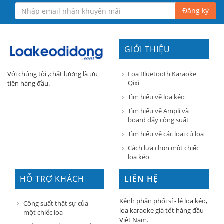
Đăng ký
GIỚI THIỆU
Loa Bluetooth Karaoke
Với chúng tôi ,chất lượng là ưu
Qixi
tiên hàng đầu.
Tìm hiểu về loa kéo
Tìm hiểu về Ampli và
board đẩy công suất
Tìm hiểu về các loại củ loa
Cách lựa chọn một chiếc
loa kéo
HỖ TRỢ KHÁCH
LIÊN HỆ
HÀNG
Kênh phân phối sỉ - lẻ loa kéo,
Công suất thật sự của
loa karaoke giá tốt hàng đầu
một chiếc loa
Việt Nam.