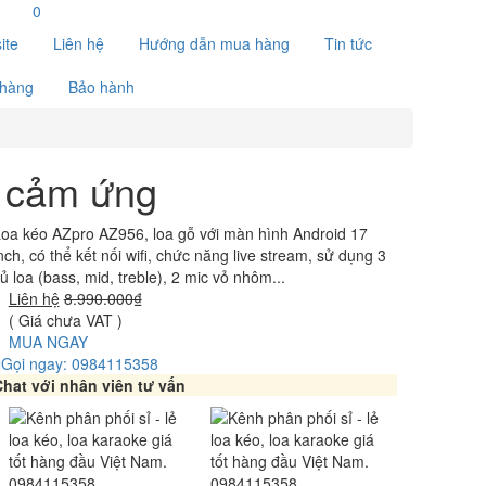
0
ite
Liên hệ
Hướng dẫn mua hàng
Tin tức
 hàng
Bảo hành
h cảm ứng
oa kéo AZpro AZ956, loa gỗ với màn hình Android 17
nch, có thể kết nối wifi, chức năng live stream, sử dụng 3
ủ loa (bass, mid, treble), 2 mic vỏ nhôm...
Liên hệ
8.990.000₫
( Giá chưa VAT )
MUA NGAY
Gọi ngay: 0984115358
hat với nhân viên tư vấn
0984115358
0984115358