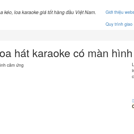
Giới thiệu webs
Quy trình giao
loa hát karaoke có màn hìn
L
i
c
C