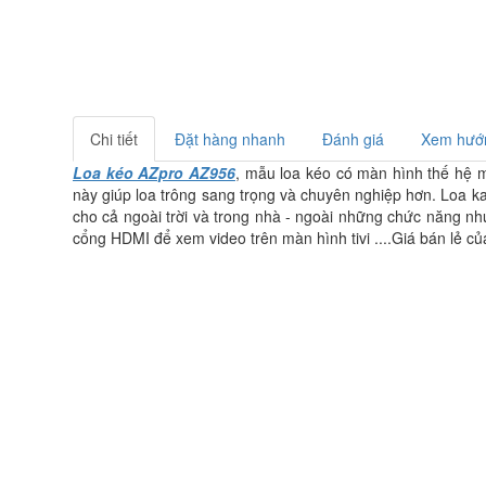
Chi tiết
Đặt hàng nhanh
Đánh giá
Xem hướn
Loa kéo AZpro AZ956
, mẫu loa kéo có màn hình thế hệ mớ
này giúp loa trông sang trọng và chuyên nghiệp hơn. Loa 
cho cả ngoài trời và trong nhà - ngoài những chức năng như:
cổng HDMI để xem video trên màn hình tivi ....Giá bán lẻ củ