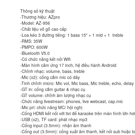
Thông số kỹ thuật
-Thương hiệu: AZpro
-Model: AZ-956
-Chất liệu vỏ gỗ cao cấp
-Loa kéo 3 đường tiếng: 1 bass 15" + 1 mid + 1 treble
-RMS: 35W
-PMPO: 600W
-Bluetooth V5.0
-Có chức năng kết nối Wifi
-Màn hình cảm ứng 17 inch, hệ điều hành Android
-Chỉnh nhạc: volume, bass, treble
-Mic (x2): cổng cắm mic có dây
-Tinh chỉnh micro: Mic vol, Mic bass, Mic treble, echo, delay
-GT in: cổng cắm guitar & nhạc cụ
-GT volume: chỉnh âm lượng nhạc cụ
-Chức năng livestream: phones, live webcast, cap.mic
-Mic pri: chức năng MC/ hội nghị
-Cổng HDMI kết nối với tivi để karaoke trên màn hình lớn hơ
-USB (x2), TF card: phát nhạc mp3
-Cổng input (3.5mm): nhận âm thanh
-Cổng out (3.5mm): cổng xuất âm thanh, kết nối sub hoặc l