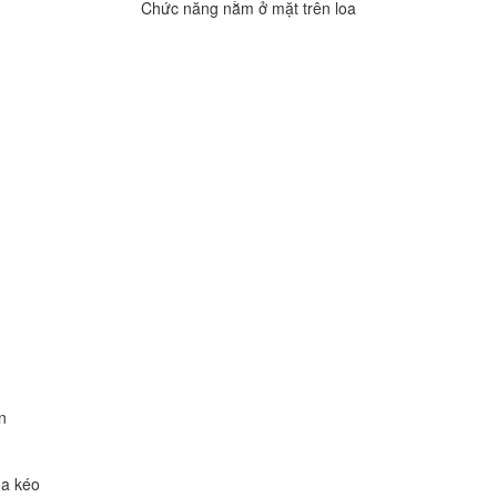
Chức năng nằm ở mặt trên loa
n
oa kéo