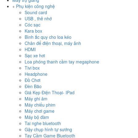
Máy trợ giảng
Phụ kiện công nghệ
Sound card
USB , thẻ nhớ
Cóc sạc
Kara box
Bình ắc quy cho loa kéo
Chân để điện thoại, máy ảnh
HDMI
Sạc xe hơi
Loa phóng thanh cầm tay megaphone
Tivi box
Headphone
Đồ Chơi
Đèn Bão
Giá Kẹp Điện Thoại- IPad
Máy ghi âm
Máy chiếu phim
Máy chơi game
Máy bộ đàm
Tai nghe bluetooth
Gậy chụp hình tự sướng
Tay Cầm Game Bluetooth