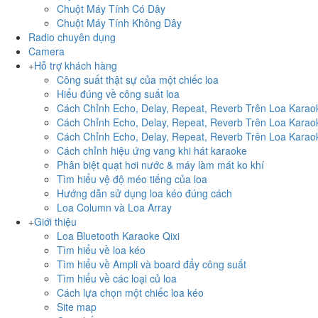
Chuột Máy Tính Có Dây
Chuột Máy Tính Không Dây
Radio chuyên dụng
Camera
Hỗ trợ khách hàng
Công suất thật sự của một chiếc loa
Hiểu đúng về công suất loa
Cách Chỉnh Echo, Delay, Repeat, Reverb Trên Loa Kara
Cách Chỉnh Echo, Delay, Repeat, Reverb Trên Loa Kara
Cách Chỉnh Echo, Delay, Repeat, Reverb Trên Loa Kara
Cách chỉnh hiệu ứng vang khi hát karaoke
Phân biệt quạt hơi nước & máy làm mát ko khí
Tìm hiểu vệ độ méo tiếng của loa
Hướng dẫn sử dụng loa kéo đúng cách
Loa Column và Loa Array
Giới thiệu
Loa Bluetooth Karaoke Qixi
Tìm hiểu về loa kéo
Tìm hiểu về Ampli và board đẩy công suất
Tìm hiểu về các loại củ loa
Cách lựa chọn một chiếc loa kéo
Site map