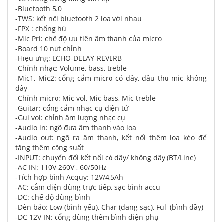
-Bluetooth 5.0
-TWS: kết nối bluetooth 2 loa với nhau
-FPX : chống hú
-Mic Pri: chế độ ưu tiên âm thanh của micro
-Board 10 nút chỉnh
-Hiệu ứng: ECHO-DELAY-REVERB
-Chỉnh nhạc: Volume, bass, treble
-Mic1, Mic2: cổng cắm micro có dây, đầu thu mic không
dây
-Chỉnh micro: Mic vol, Mic bass, Mic treble
-Guitar: cổng cắm nhạc cụ điện tử
-Gui vol: chỉnh âm lượng nhạc cụ
-Audio in: ngõ đưa âm thanh vào loa
-Audio out: ngõ ra âm thanh, kết nối thêm loa kéo để
tăng thêm công suất
-INPUT: chuyển đổi kết nối có dây/ không dây (BT/Line)
-AC IN: 110V-260V , 60/50Hz
-Tích hợp bình Acquy: 12V/4,5Ah
-AC: cắm điện dùng trực tiếp, sạc bình accu
-DC: chế độ dùng bình
-Đèn báo: Low (bình yếu), Char (đang sạc), Full (bình đầy)
-DC 12V IN: cổng dùng thêm bình điện phụ