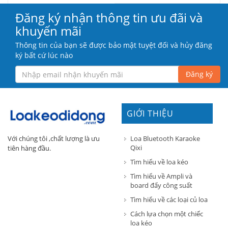
Đăng ký nhận thông tin ưu đãi và
khuyến mãi
Thông tin của bạn sẽ được bảo mật tuyệt đối và hủy đăng
ký bất cứ lúc nào
Đăng ký
GIỚI THIỆU
Loa Bluetooth Karaoke
Với chúng tôi ,chất lượng là ưu
Qixi
tiên hàng đầu.
Tìm hiểu về loa kéo
Tìm hiểu về Ampli và
board đẩy công suất
Tìm hiểu về các loại củ loa
Cách lựa chọn một chiếc
loa kéo