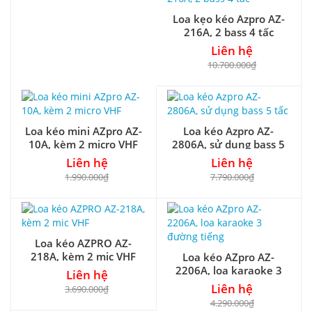
Loa kẹo kéo Azpro AZ-
216A, 2 bass 4 tấc
Liên hệ
10.700.000₫
Loa kéo mini AZpro AZ-
Loa kéo Azpro AZ-
10A, kèm 2 micro VHF
2806A, sử dụng bass 5
tấc
Liên hệ
Liên hệ
1.990.000₫
7.790.000₫
Loa kéo AZPRO AZ-
218A, kèm 2 mic VHF
Loa kéo AZpro AZ-
2206A, loa karaoke 3
Liên hệ
đường tiếng
Liên hệ
3.690.000₫
4.290.000₫