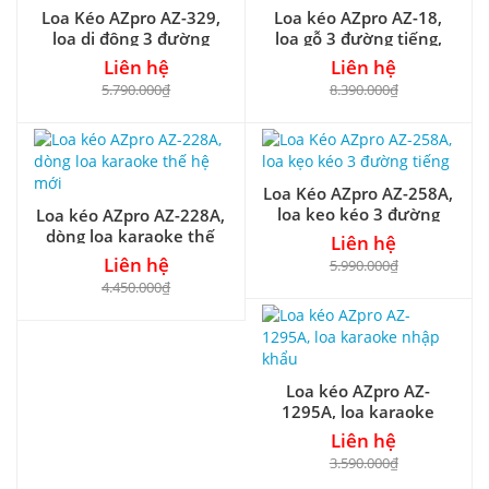
Loa Kéo AZpro AZ-329,
Loa kéo AZpro AZ-18,
loa di động 3 đường
loa gỗ 3 đường tiếng,
tiếng cao cấp
bass 5 tấc
Liên hệ
Liên hệ
5.790.000₫
8.390.000₫
Loa Kéo AZpro AZ-258A,
loa kẹo kéo 3 đường
Loa kéo AZpro AZ-228A,
tiếng
dòng loa karaoke thế
Liên hệ
hệ mới
Liên hệ
5.990.000₫
4.450.000₫
Loa kéo AZpro AZ-
1295A, loa karaoke
nhập khẩu
Liên hệ
3.590.000₫