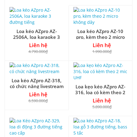
Loa kéo AZpro AZ-
Loa kéo AZpro AZ-10
2506A, loa karaoke 3
pro, kèm theo 2 micro
đường tiếng
không dây
Liên hệ
Liên hệ
4.790.000₫
1.990.000₫
Loa kéo AZpro AZ-318,
có chức năng livestream
Loa kẹo kéo AZpro AZ-
316, loa có kèm theo 2
Liên hệ
mic UHF
Liên hệ
6.590.000₫
5.890.000₫