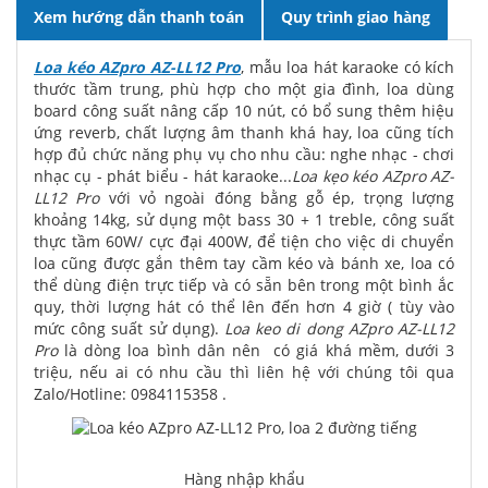
Xem hướng dẫn thanh toán
Quy trình giao hàng
Loa kéo AZpro AZ-LL12 Pro
, mẫu loa hát karaoke có kích
thước tầm trung, phù hợp cho một gia đình, loa dùng
board công suất nâng cấp 10 nút, có bổ sung thêm hiệu
ứng reverb, chất lượng âm thanh khá hay, loa cũng tích
hợp đủ chức năng phụ vụ cho nhu cầu: nghe nhạc - chơi
nhạc cụ - phát biểu - hát karaoke...
Loa kẹo kéo AZpro AZ-
LL12 Pro
với vỏ ngoài đóng bằng gỗ ép, trọng lượng
khoảng 14kg, sử dụng một bass 30 + 1 treble, công suất
thực tầm 60W/ cực đại 400W, để tiện cho việc di chuyển
loa cũng được gắn thêm tay cầm kéo và bánh xe, loa có
thể dùng điện trực tiếp và có sẵn bên trong một bình ắc
quy, thời lượng hát có thể lên đến hơn 4 giờ ( tùy vào
mức công suất sử dụng).
Loa keo di dong AZpro AZ-LL12
Pro
là dòng loa bình dân nên có giá khá mềm, dưới 3
triệu, nếu ai có nhu cầu thì liên hệ với chúng tôi qua
Zalo/Hotline: 0984115358 .
Hàng nhập khẩu