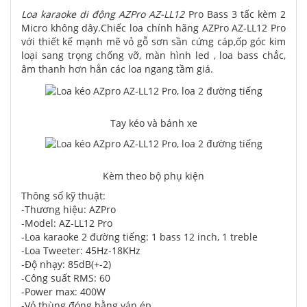
Loa karaoke di động AZPro AZ-LL12
Pro Bass 3 tấc kèm 2
Micro không dây.Chiếc loa chính hãng AZPro AZ-LL12 Pro
với thiết kế mạnh mẽ vỏ gỗ sơn sần cứng cáp,ốp góc kim
loại sang trọng chống vỡ, màn hình led , loa bass chắc,
âm thanh hơn hẳn các loa ngang tầm giá.
Tay kéo và bánh xe
Kèm theo bộ phụ kiện
Thông số kỹ thuật:
-Thương hiệu: AZPro
-Model: AZ-LL12 Pro
-Loa karaoke 2 đường tiếng: 1 bass 12 inch, 1 treble
-Loa Tweeter: 45Hz-18KHz
-Độ nhạy: 85dB(+-2)
-Công suất RMS: 60
-Power max: 400W
-Vỏ thùng đóng bằng ván ép