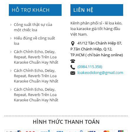
HỖ TRỢ KHÁCH
LIÊN HỆ
HÀNG
Kênh phân phối sỉ - lẻ loa kéo,
Công suất thật sự của
loa karaoke giá tốt hàng đầu
một chiếc loa
Việt Nam.
Hiểu đúng về công suất
41/12 Tân Chánh Hiệp 07,
loa
P.Tân Chánh Hiệp, Q.12,
Cách Chỉnh Echo, Delay,
TP.HCM ( chỉ bán hàng online)
Repeat, Reverb Trên Loa
Karaoke Chuẩn Hay Nhất
(0984.115.358)
Cách Chỉnh Echo, Delay,
loakeodidong@gmail.com
Repeat, Reverb Trên Loa
Karaoke Chuẩn Hay Nhất
Cách Chỉnh Echo, Delay,
Repeat, Reverb Trên Loa
Karaoke Chuẩn Hay Nhất
HÌNH THỨC THANH TOÁN