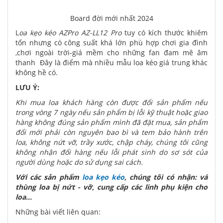
Board đời mới nhất 2024
L
oa kẹo kéo AZPro AZ-LL12 Pro
tuy có kích thước khiêm
tốn nhưng có công suất khá lớn phù hợp chơi gia đình
,chơi ngoài trời-giá mềm cho những fan đam mê âm
thanh Đây là điểm mà nhiều mẫu loa kéo giá trung khác
không hề có.
LƯU Ý:
Khi mua loa khách hàng còn được đổi sản phẩm nếu
trong vòng 7 ngày nếu sản phẩm bị lỗi kỹ thuật hoặc giao
hàng không đúng sản phẩm mình đã đặt mua, sản phẩm
đổi mới phải còn nguyên bao bì và tem bảo hành trên
loa, không nứt vỡ, trầy xước, chập cháy, chúng tôi cũng
không nhận đổi hàng nếu lỗi phát sinh do sơ sót của
người dùng hoặc do sử dụng sai cách.
Với các sản phẩm
loa kẹo kéo
, chúng tôi có nhận: vá
thùng loa bị nứt - vỡ, cung cấp các linh phụ kiện cho
loa...
Những bài viết liên quan: