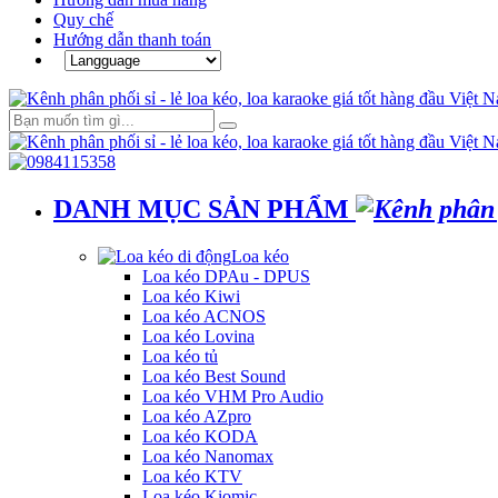
Quy chế
Hướng dẫn thanh toán
DANH MỤC SẢN PHẨM
Loa kéo
Loa kéo DPAu - DPUS
Loa kéo Kiwi
Loa kéo ACNOS
Loa kéo Lovina
Loa kéo tủ
Loa kéo Best Sound
Loa kéo VHM Pro Audio
Loa kéo AZpro
Loa kéo KODA
Loa kéo Nanomax
Loa kéo KTV
Loa kéo Kiomic