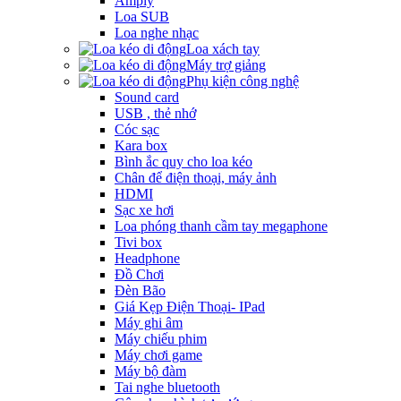
Amply
Loa SUB
Loa nghe nhạc
Loa xách tay
Máy trợ giảng
Phụ kiện công nghệ
Sound card
USB , thẻ nhớ
Cóc sạc
Kara box
Bình ắc quy cho loa kéo
Chân để điện thoại, máy ảnh
HDMI
Sạc xe hơi
Loa phóng thanh cầm tay megaphone
Tivi box
Headphone
Đồ Chơi
Đèn Bão
Giá Kẹp Điện Thoại- IPad
Máy ghi âm
Máy chiếu phim
Máy chơi game
Máy bộ đàm
Tai nghe bluetooth