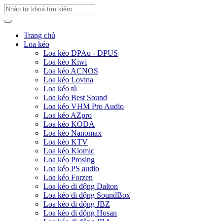
Trang chủ
Loa kéo
Loa kéo DPAu - DPUS
Loa kéo Kiwi
Loa kéo ACNOS
Loa kéo Lovina
Loa kéo tủ
Loa kéo Best Sound
Loa kéo VHM Pro Audio
Loa kéo AZpro
Loa kéo KODA
Loa kéo Nanomax
Loa kéo KTV
Loa kéo Kiomic
Loa kéo Prosing
Loa kéo PS audio
Loa kéo Forzen
Loa kéo di động Dalton
Loa kéo di động SoundBox
Loa kéo di động JBZ
Loa kéo di động Hosan