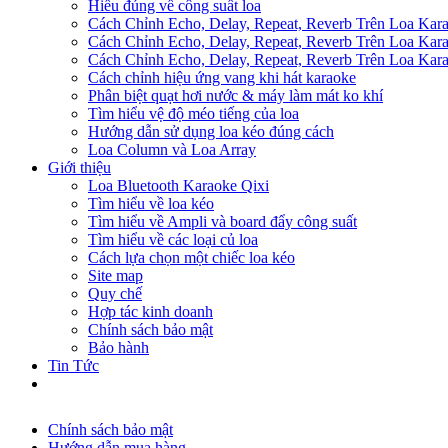
Hiểu đúng về công suất loa
Cách Chỉnh Echo, Delay, Repeat, Reverb Trên Loa Ka
Cách Chỉnh Echo, Delay, Repeat, Reverb Trên Loa Ka
Cách Chỉnh Echo, Delay, Repeat, Reverb Trên Loa Ka
Cách chỉnh hiệu ứng vang khi hát karaoke
Phân biệt quạt hơi nước & máy làm mát ko khí
Tìm hiểu vệ độ méo tiếng của loa
Hướng dẫn sử dụng loa kéo đúng cách
Loa Column và Loa Array
Giới thiệu
Loa Bluetooth Karaoke Qixi
Tìm hiểu về loa kéo
Tìm hiểu về Ampli và board đẩy công suất
Tìm hiểu về các loại củ loa
Cách lựa chọn một chiếc loa kéo
Site map
Quy chế
Hợp tác kinh doanh
Chính sách bảo mật
Bảo hành
Tin Tức
Chính sách bảo mật
Hướng dẫn mua hàng