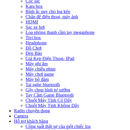
Cóc sạc
Kara box
Bình ắc quy cho loa kéo
Chân để điện thoại, máy ảnh
HDMI
Sạc xe hơi
Loa phóng thanh cầm tay megaphone
Tivi box
Headphone
Đồ Chơi
Đèn Bão
Giá Kẹp Điện Thoại- IPad
Máy ghi âm
Máy chiếu phim
Máy chơi game
Máy bộ đàm
Tai nghe bluetooth
Gậy chụp hình tự sướng
Tay Cầm Game Bluetooth
Chuột Máy Tính Có Dây
Chuột Máy Tính Không Dây
Radio chuyên dụng
Camera
Hỗ trợ khách hàng
Công suất thật sự của một chiếc loa