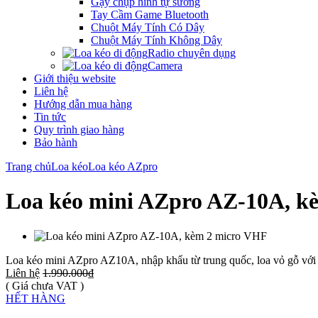
Gậy chụp hình tự sướng
Tay Cầm Game Bluetooth
Chuột Máy Tính Có Dây
Chuột Máy Tính Không Dây
Radio chuyên dụng
Camera
Giới thiệu website
Liên hệ
Hướng dẫn mua hàng
Tin tức
Quy trình giao hàng
Bảo hành
Trang chủ
Loa kéo
Loa kéo AZpro
Loa kéo mini AZpro AZ-10A, k
Loa kéo mini AZpro AZ10A, nhập khẩu từ trung quốc, loa vỏ gỗ với 2
Liên hệ
1.990.000₫
( Giá chưa VAT )
HẾT HÀNG