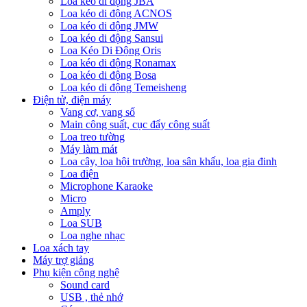
Loa kéo di động JBA
Loa kéo di động ACNOS
Loa kéo di động JMW
Loa kéo di động Sansui
Loa Kéo Di Động Oris
Loa kéo di động Ronamax
Loa kéo di động Bosa
Loa kéo di động Temeisheng
Điện tử, điện máy
Vang cơ, vang số
Main công suất, cục đẩy công suất
Loa treo tường
Máy làm mát
Loa cây, loa hội trường, loa sân khấu, loa gia đinh
Loa điện
Microphone Karaoke
Micro
Amply
Loa SUB
Loa nghe nhạc
Loa xách tay
Máy trợ giảng
Phụ kiện công nghệ
Sound card
USB , thẻ nhớ