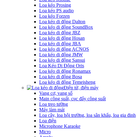
Loa kéo Prosing
Loa kéo PS audio
Loa kéo Forzen
Loa kéo di động Dalton
Loa kéo di động SoundBox
Loa kéo di động JBZ
Loa kéo di động Hosan
Loa kéo di động JBA
Loa kéo di động ACNOS
Loa kéo di động JMW
Loa kéo di động Sansui
Loa Kéo Di Động Oris
Loa kéo di động Ronamax
Loa kéo di động Bosa
Loa kéo di động Temeisheng
Điện tử, điện máy
Vang cơ, vang số
Main công suất, cục đẩy công suất
Loa treo tường
Máy làm mát
Loa cây, loa hội trường, loa sân khấu, loa gia đinh
Loa điện
Microphone Karaoke
Micro