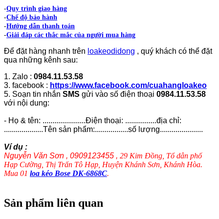
-
Quy trình giao hàng
-
Chế độ bảo hành
-
Hướng dẫn thanh toán
-
Giải đáp các thắc mắc của người mua hàng
Để đặt hàng nhanh trên
loakeodidong
, quý khách có thể đặt
qua những kênh sau:
1. Zalo :
0984.11.53.58
3. facebook :
https://www.facebook.com/cuahangloakeo
5. Soạn tin nhắn
SMS
gửi vào số điện thoại
0984.11.53.58
với nội dung:
- Họ & tên: ......................Điện thoại: ................địa chỉ:
....................Tên sản phẩm:.................số lượng......................
Ví dụ :
Nguyễn Văn Sơn , 0909123455 ,
29 Kim Đồng, Tổ dân phố
Hạp Cường, Thị Trấn Tô Hạp, Huyện Khánh Sơn, Khánh Hòa.
Mua 01
loa kéo Bose DK-6868C
.
Sản phẩm liên quan