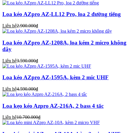
Loa kéo AZpro AZ-LL12 Pro, loa 2 đường tiếng
Liên hệ
2.900.000₫
Loa kéo AZpro AZ-1208A, loa kém 2 micro không
dây
Liên hệ
3.590.000₫
Loa kéo AZpro AZ-1595A, kèm 2 mic UHF
Liên hệ
4.590.000₫
Loa kẹo kéo Azpro AZ-216A, 2 bass 4 tấc
Liên hệ
10.700.000₫