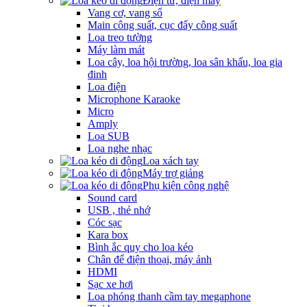
Điện tử, điện máy
Vang cơ, vang số
Main công suất, cục đẩy công suất
Loa treo tường
Máy làm mát
Loa cây, loa hội trường, loa sân khấu, loa gia
đinh
Loa điện
Microphone Karaoke
Micro
Amply
Loa SUB
Loa nghe nhạc
Loa xách tay
Máy trợ giảng
Phụ kiện công nghệ
Sound card
USB , thẻ nhớ
Cóc sạc
Kara box
Bình ắc quy cho loa kéo
Chân để điện thoại, máy ảnh
HDMI
Sạc xe hơi
Loa phóng thanh cầm tay megaphone