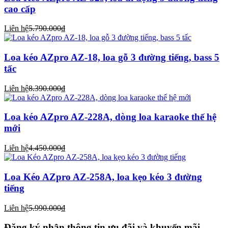
cao cấp
Liên hệ
5.790.000₫
Loa kéo AZpro AZ-18, loa gỗ 3 đường tiếng, bass 5
tấc
Liên hệ
8.390.000₫
Loa kéo AZpro AZ-228A, dòng loa karaoke thế hệ
mới
Liên hệ
4.450.000₫
Loa Kéo AZpro AZ-258A, loa kẹo kéo 3 đường
tiếng
Liên hệ
5.990.000₫
Đăng ký nhận thông tin ưu đãi và khuyến mãi