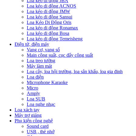
Loa kéo di động JBA
Loa kéo di động ACNOS
Loa kéo di động JMW
Loa kéo di động Sansui
Loa Kéo Di Động Oris
Loa kéo di động Ronamax
Loa kéo di động Bosa
Loa kéo di động Temeisheng
Điện tử, điện máy
Vang cơ, vang số
Main công suất, cục đẩy công suất
Loa treo tường
Máy làm mát
Loa cây, loa hội trường, loa sân khấu, loa gia đinh
Loa điện
Microphone Karaoke
Micro
Amply
Loa SUB
Loa nghe nhạc
Loa xách tay
Máy trợ giảng
Phụ kiện công nghệ
Sound card
USB , thẻ nhớ