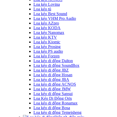
Loa kéo Lovina
Loa kéo tủ
Loa kéo Best Sound
Loa kéo VHM Pro Audio
Loa kéo AZpro
Loa kéo KODA
Loa kéo Nanomax
Loa kéo KTV
Loa kéo Kiomic
Loa kéo Prosing
Loa kéo PS audio
Loa kéo Forzen
Loa kéo di động Dalton
Loa kéo di động SoundBox
Loa kéo di động JBZ
Loa kéo di động Hosan
Loa kéo di động JBA
Loa kéo di động ACNOS
Loa kéo di động JMW
Loa kéo di động Sansui
Loa Kéo Di Động Oris
Loa kéo di động Ronamax
Loa kéo di động Bosa
Loa kéo di động Temeisheng