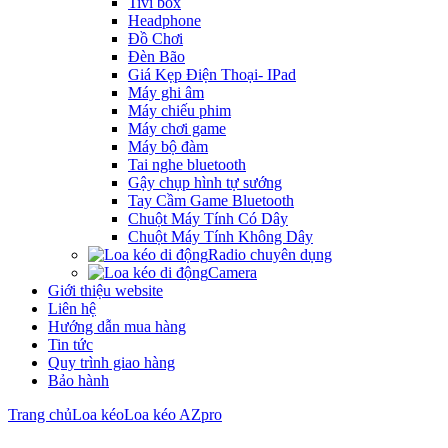
Tivi box
Headphone
Đồ Chơi
Đèn Bão
Giá Kẹp Điện Thoại- IPad
Máy ghi âm
Máy chiếu phim
Máy chơi game
Máy bộ đàm
Tai nghe bluetooth
Gậy chụp hình tự sướng
Tay Cầm Game Bluetooth
Chuột Máy Tính Có Dây
Chuột Máy Tính Không Dây
Radio chuyên dụng
Camera
Giới thiệu website
Liên hệ
Hướng dẫn mua hàng
Tin tức
Quy trình giao hàng
Bảo hành
Trang chủ
Loa kéo
Loa kéo AZpro