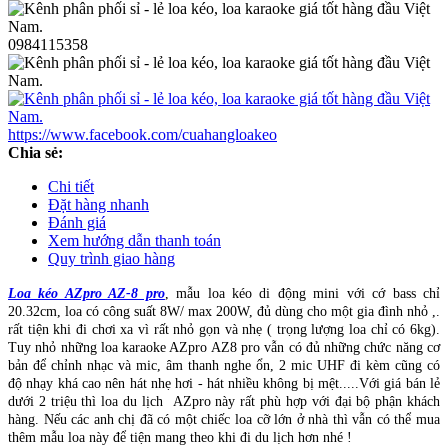
0984115358
https://www.facebook.com/cuahangloakeo
Chia sẻ:
Chi tiết
Đặt hàng nhanh
Đánh giá
Xem hướng dẫn thanh toán
Quy trình giao hàng
Loa kéo AZpro AZ-8 pro
, mẫu loa kéo di động mini với cớ bass chỉ
20.32cm, loa có công suất 8W/ max 200W, đủ dùng cho một gia đình nhỏ ,.
rất tiện khi đi chơi xa vì rất nhỏ gọn và nhẹ ( trọng lượng loa chỉ có 6kg).
Tuy nhỏ những loa karaoke AZpro AZ8 pro vẫn có đủ những chức năng cơ
bản để chỉnh nhạc và mic, âm thanh nghe ổn, 2 mic UHF đi kèm cũng có
độ nhạy khá cao nên hát nhẹ hơi - hát nhiều không bị mệt.....Với giá bán lẻ
dưới 2 triệu thì loa du lịch AZpro này rất phù hợp với đại bộ phận khách
hàng. Nếu các anh chị đã có một chiếc loa cỡ lớn ở nhà thì vẫn có thể mua
thêm mẫu loa này để tiện mang theo khi đi du lịch hơn nhé !