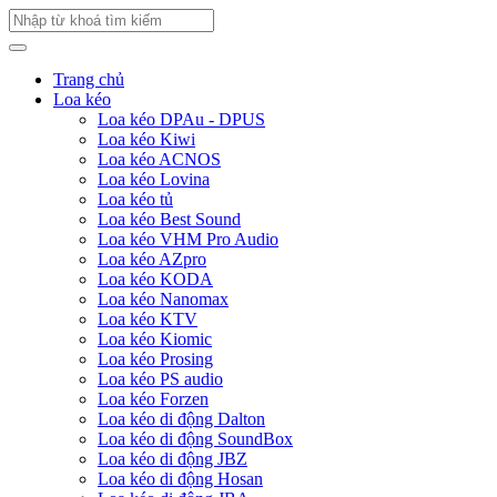
Trang chủ
Loa kéo
Loa kéo DPAu - DPUS
Loa kéo Kiwi
Loa kéo ACNOS
Loa kéo Lovina
Loa kéo tủ
Loa kéo Best Sound
Loa kéo VHM Pro Audio
Loa kéo AZpro
Loa kéo KODA
Loa kéo Nanomax
Loa kéo KTV
Loa kéo Kiomic
Loa kéo Prosing
Loa kéo PS audio
Loa kéo Forzen
Loa kéo di động Dalton
Loa kéo di động SoundBox
Loa kéo di động JBZ
Loa kéo di động Hosan