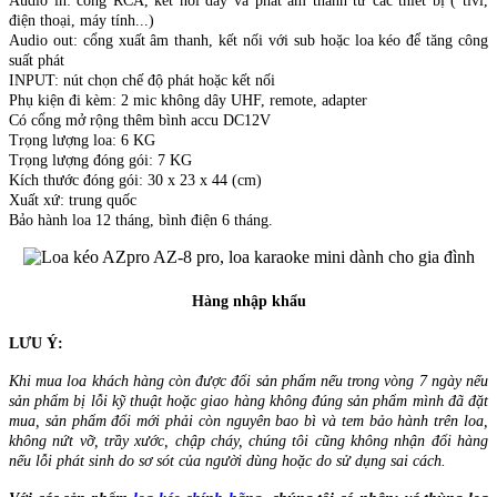
Audio in: cổng RCA, kết nối dây và phát âm thanh từ các thiết bị ( tivi,
điện thoại, máy tính...)
Audio out: cổng xuất âm thanh, kết nối với sub hoặc loa kéo để tăng công
suất phát
INPUT: nút chọn chế độ phát hoặc kết nối
Phụ kiện đi kèm: 2 mic không dây UHF, remote, adapter
Có cổng mở rộng thêm bình accu DC12V
Trọng lượng loa: 6 KG
Trọng lượng đóng gói: 7 KG
Kích thước đóng gói: 30 x 23 x 44 (cm)
Xuất xứ: trung quốc
Bảo hành loa 12 tháng, bình điện 6 tháng.
Hàng nhập khẩu
LƯU Ý:
Khi mua loa khách hàng còn được đổi sản phẩm nếu trong vòng 7 ngày nếu
sản phẩm bị lỗi kỹ thuật hoặc giao hàng không đúng sản phẩm mình đã đặt
mua, sản phẩm đổi mới phải còn nguyên bao bì và tem bảo hành trên loa,
không nứt vỡ, trầy xước, chập cháy, chúng tôi cũng không nhận đổi hàng
nếu lỗi phát sinh do sơ sót của người dùng hoặc do sử dụng sai cách.