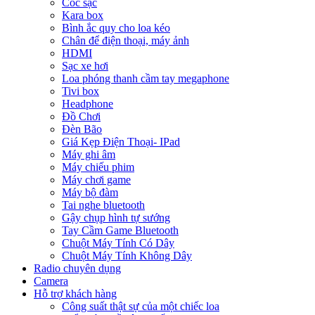
Cóc sạc
Kara box
Bình ắc quy cho loa kéo
Chân để điện thoại, máy ảnh
HDMI
Sạc xe hơi
Loa phóng thanh cầm tay megaphone
Tivi box
Headphone
Đồ Chơi
Đèn Bão
Giá Kẹp Điện Thoại- IPad
Máy ghi âm
Máy chiếu phim
Máy chơi game
Máy bộ đàm
Tai nghe bluetooth
Gậy chụp hình tự sướng
Tay Cầm Game Bluetooth
Chuột Máy Tính Có Dây
Chuột Máy Tính Không Dây
Radio chuyên dụng
Camera
Hỗ trợ khách hàng
Công suất thật sự của một chiếc loa