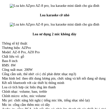
Loa karaoke cỡ nhỏ
Loa sư dụng 2 mic không dây
Thông số kỹ thuật:
Thương hiệu: AZPro
Model: AZ-8 Pro, AZ8 Pro
Chất liệu vỏ: gỗ
Bass 8 inch
RMS: 8W
Công suất max: 200W
Cổng cắm usb, thẻ nhớ: có ( chỉ phát được nhạc mp3)
Màn hình led: theo dõi dung lượng pin, chức năng và kết nối đang sử dụng
Kết nối bluetooth với các thiết bị thông minh
Loa có tích hợp các hiệu ứng âm thanh
Chỉnh nhạc: volume, bass, treble
Chỉnh micro: echo, mic volume
Mic pri: chức năng hội nghị ( tiếng mic lớn, tiếng nhạc nhỏ lại)
Mic in: cổng cắm thêm mic có dây