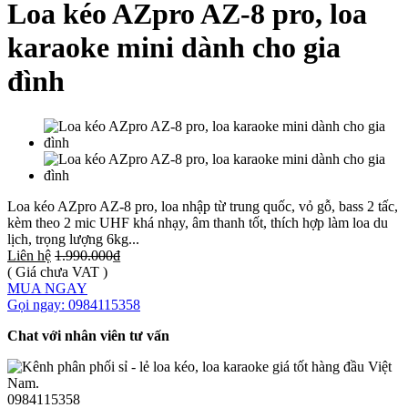
Loa kéo AZpro AZ-8 pro, loa
karaoke mini dành cho gia
đình
Loa kéo AZpro AZ-8 pro, loa nhập từ trung quốc, vỏ gỗ, bass 2 tấc,
kèm theo 2 mic UHF khá nhạy, âm thanh tốt, thích hợp làm loa du
lịch, trọng lượng 6kg...
Liên hệ
1.990.000₫
( Giá chưa VAT )
MUA NGAY
Gọi ngay: 0984115358
Chat với nhân viên tư vấn
0984115358