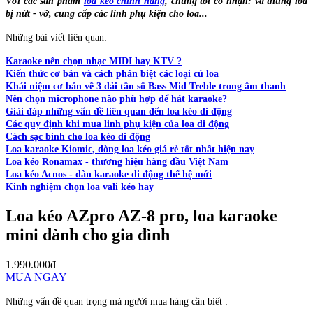
Với các sản phẩm
loa kéo chính hãng
, chúng tôi có nhận: vá thùng loa
bị nứt - vỡ, cung cấp các linh phụ kiện cho loa...
Những bài viết liên quan:
Karaoke nên chọn nhạc MIDI hay KTV ?
Kiến thức cơ bản và cách phân biệt các loại củ loa
Khái niệm cơ bản về 3 dải tần số Bass Mid Treble trong âm thanh
Nên chọn microphone nào phù hợp để hát karaoke?
Giải đáp những vấn đề liên quan đến loa kéo di động
Các quy định khi mua linh phụ kiện của loa di động
Cách sạc bình cho loa kéo di động
Loa karaoke Kiomic, dòng loa kéo giá rẻ tốt nhất hiện nay
Loa kéo Ronamax - thương hiệu hàng đầu Việt Nam
Loa kéo Acnos - dàn karaoke di động thế hệ mới
Kinh nghiệm chọn loa vali kéo hay
Loa kéo AZpro AZ-8 pro, loa karaoke
mini dành cho gia đình
1.990.000đ
MUA NGAY
Những vấn đề quan trọng mà người mua hàng cần biết :