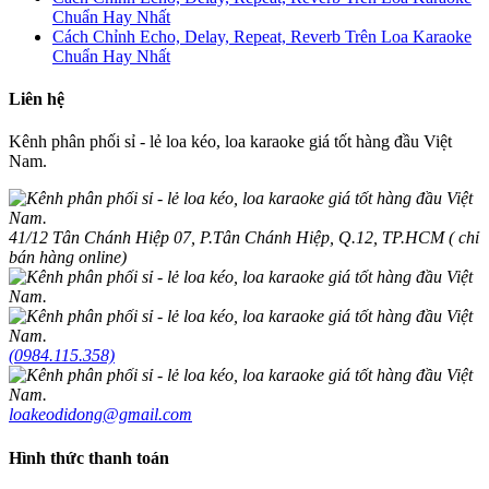
Chuẩn Hay Nhất
Cách Chỉnh Echo, Delay, Repeat, Reverb Trên Loa Karaoke
Chuẩn Hay Nhất
Liên hệ
Kênh phân phối sỉ - lẻ loa kéo, loa karaoke giá tốt hàng đầu Việt
Nam.
41/12 Tân Chánh Hiệp 07, P.Tân Chánh Hiệp, Q.12, TP.HCM ( chỉ
bán hàng online)
(0984.115.358)
loakeodidong@gmail.com
Hình thức thanh toán