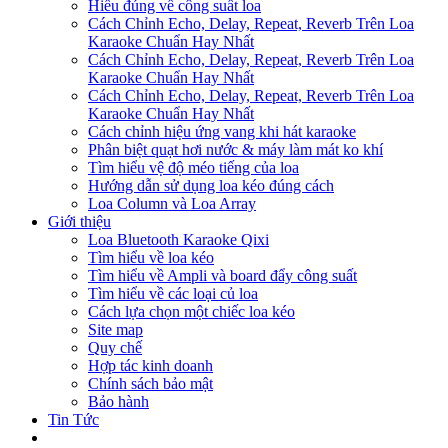
Hiểu đúng về công suất loa
Cách Chỉnh Echo, Delay, Repeat, Reverb Trên Loa
Karaoke Chuẩn Hay Nhất
Cách Chỉnh Echo, Delay, Repeat, Reverb Trên Loa
Karaoke Chuẩn Hay Nhất
Cách Chỉnh Echo, Delay, Repeat, Reverb Trên Loa
Karaoke Chuẩn Hay Nhất
Cách chỉnh hiệu ứng vang khi hát karaoke
Phân biệt quạt hơi nước & máy làm mát ko khí
Tìm hiểu vệ độ méo tiếng của loa
Hướng dẫn sử dụng loa kéo đúng cách
Loa Column và Loa Array
Giới thiệu
Loa Bluetooth Karaoke Qixi
Tìm hiểu về loa kéo
Tìm hiểu về Ampli và board đẩy công suất
Tìm hiểu về các loại củ loa
Cách lựa chọn một chiếc loa kéo
Site map
Quy chế
Hợp tác kinh doanh
Chính sách bảo mật
Bảo hành
Tin Tức