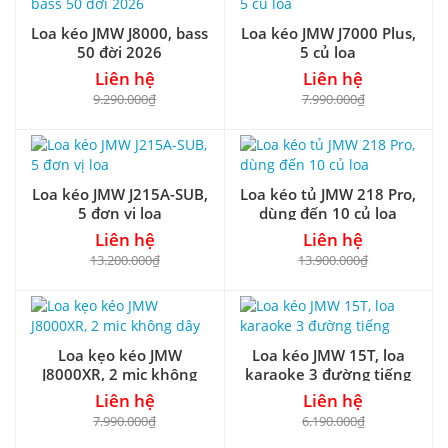
Loa kéo JMW J8000, bass
Loa kéo JMW J7000 Plus,
50 đời 2026
5 củ loa
Liên hệ
Liên hệ
9.290.000₫
7.990.000₫
Loa kéo JMW J215A-SUB,
Loa kéo tủ JMW 218 Pro,
5 đơn vị loa
dùng đến 10 củ loa
Liên hệ
Liên hệ
13.200.000₫
13.900.000₫
Loa kẹo kéo JMW
Loa kéo JMW 15T, loa
J8000XR, 2 mic không
karaoke 3 đường tiếng
dây
Liên hệ
Liên hệ
7.990.000₫
6.190.000₫