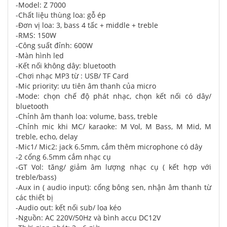
-Model: Z 7000
-Chất liệu thùng loa: gỗ ép
-Đơn vị loa: 3, bass 4 tấc + middle + treble
-RMS: 150W
-Công suất đỉnh: 600W
-Màn hình led
-Kết nối không dây: bluetooth
-Chơi nhạc MP3 từ : USB/ TF Card
-Mic priority: ưu tiên âm thanh của micro
-Mode: chọn chế độ phát nhạc, chọn kết nối có dây/
bluetooth
-Chỉnh âm thanh loa: volume, bass, treble
-Chỉnh mic khi MC/ karaoke: M Vol, M Bass, M Mid, M
treble, echo, delay
-Mic1/ Mic2: jack 6.5mm, cắm thêm microphone có dây
-2 cổng 6.5mm cắm nhạc cụ
-GT Vol: tăng/ giảm âm lượng nhạc cụ ( kết hợp với
treble/bass)
-Aux in ( audio input): cổng bông sen, nhận âm thanh từ
các thiết bị
-Audio out: kết nối sub/ loa kéo
-Nguồn: AC 220V/50Hz và bình accu DC12V