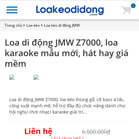
0
Trang chủ
Loa kéo
Loa kéo di động JMW
Loa di động JMW Z7000, loa
karaoke mẫu mới, hát hay giá
mềm
Loa di động JMW Z7000, loa kéo thùng gỗ, cỡ bass 4 tấc,
công suất mạnh mẽ, hỗ trợ đầy đủ chức năng dành cho:
hội nghị/ chơi nhạc/ karaoke giải trí...
Liên hệ
6.500.000₫
( Giá chưa VAT )