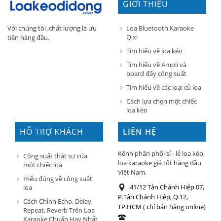
GIỚI THIỆU
Loa Bluetooth Karaoke
Với chúng tôi ,chất lượng là ưu
Qixi
tiên hàng đầu.
Tìm hiểu về loa kéo
Tìm hiểu về Ampli và
board đẩy công suất
Tìm hiểu về các loại củ loa
Cách lựa chọn một chiếc
loa kéo
HỖ TRỢ KHÁCH
LIÊN HỆ
HÀNG
Kênh phân phối sỉ - lẻ loa kéo,
Công suất thật sự của
loa karaoke giá tốt hàng đầu
một chiếc loa
Việt Nam.
Hiểu đúng về công suất
41/12 Tân Chánh Hiệp 07,
loa
P.Tân Chánh Hiệp, Q.12,
Cách Chỉnh Echo, Delay,
TP.HCM ( chỉ bán hàng online)
Repeat, Reverb Trên Loa
Karaoke Chuẩn Hay Nhất