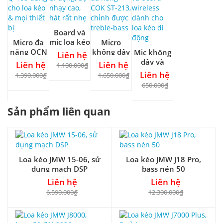
Board và
mic loa kéo
Micro đa
Micro
di động, độ
năng QCN
không dây
Mic không
Liên hệ
nhạy cao,
Q-168
đa năng
dây và
Liên hệ
Liên hệ
1.100.000₫
hát rất
dùng cho
COK ST-
board
Liên hệ
1.390.000₫
1.650.000₫
nhẹ
loa kéo &
213, chỉnh
wireless
650.000₫
mọi thiết
được
dành cho
bị
treble-bass
loa kéo di
Sản phẩm liên quan
động
Loa kéo JMW 15-06, sử
Loa kéo JMW J18 Pro,
dụng mạch DSP
bass nén 50
Liên hệ
Liên hệ
6.590.000₫
12.300.000₫