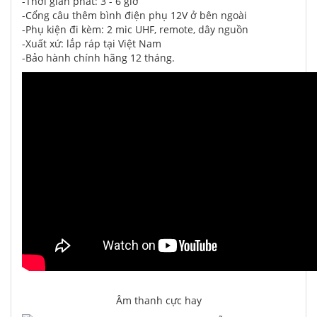
-Thời gian phát: 3 - 6 giờ
-Cổng câu thêm bình điện phụ 12V ở bên ngoài
-Phụ kiện đi kèm: 2 mic UHF, remote, dây nguồn
-Xuất xứ: lắp ráp tại Việt Nam
-Bảo hành chính hãng 12 tháng.
Âm thanh cực hay