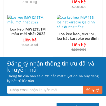
đường tiếng mới 2022
Liên hệ
7.700.000₫
5.200.000₫
Loa kéo JMW J215TM,
mẫu mới nhất 2022
Loa kẹo kéo JMW 15B,
loa hát karaoke gia đình
Liên hệ
có 3 đường tiếng
Liên hệ
14.000.000₫
5.200.000₫
Đăng ký nhận thông tin ưu đãi và
khuyến mãi
Thông tin của bạn sẽ được bảo mật tuyệt đối và hủy đăng
ký bất cứ lúc nào
Đăng ký