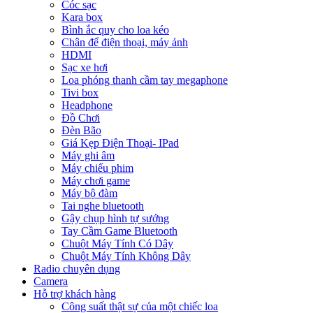
Cóc sạc
Kara box
Bình ắc quy cho loa kéo
Chân để điện thoại, máy ảnh
HDMI
Sạc xe hơi
Loa phóng thanh cầm tay megaphone
Tivi box
Headphone
Đồ Chơi
Đèn Bão
Giá Kẹp Điện Thoại- IPad
Máy ghi âm
Máy chiếu phim
Máy chơi game
Máy bộ đàm
Tai nghe bluetooth
Gậy chụp hình tự sướng
Tay Cầm Game Bluetooth
Chuột Máy Tính Có Dây
Chuột Máy Tính Không Dây
Radio chuyên dụng
Camera
Hỗ trợ khách hàng
Công suất thật sự của một chiếc loa