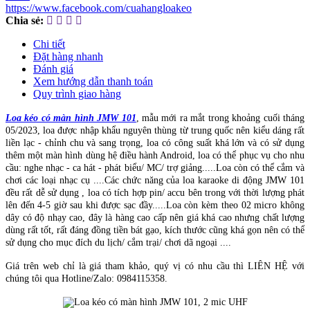
https://www.facebook.com/cuahangloakeo
Chia sẻ:
Chi tiết
Đặt hàng nhanh
Đánh giá
Xem hướng dẫn thanh toán
Quy trình giao hàng
Loa kéo có màn hình JMW 101
, mẫu mới ra mắt trong khoảng cuối tháng
05/2023, loa được nhập khẩu nguyên thùng từ trung quốc nên kiểu dáng rất
liền lạc - chỉnh chu và sang trọng, loa có công suất khá lớn và có sử dụng
thêm một màn hình dùng hệ điều hành Android, loa có thể phục vụ cho nhu
cầu: nghe nhạc - ca hát - phát biểu/ MC/ trợ giảng.....Loa còn có thể cắm và
chơi các loại nhạc cụ ....Các chức năng của loa karaoke di động JMW 101
đều rất dễ sử dụng , loa có tích hợp pin/ accu bên trong với thời lượng phát
lên đến 4-5 giờ sau khi được sạc đầy.....Loa còn kèm theo 02 micro không
dây có độ nhạy cao, đây là hàng cao cấp nên giá khá cao nhưng chất lượng
dùng rất tốt, rất đáng đồng tiền bát gạo, kích thước cũng khá gọn nên có thể
sử dụng cho mục đích du lịch/ cắm trại/ chơi dã ngoại ....
Giá trên web chỉ là giá tham khảo, quý vị có nhu cầu thì LIÊN HỆ với
chúng tôi qua Hotline/Zalo: 0984115358.