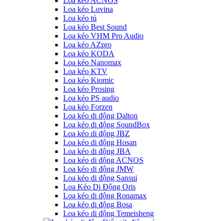
Loa kéo ACNOS
Loa kéo Lovina
Loa kéo tủ
Loa kéo Best Sound
Loa kéo VHM Pro Audio
Loa kéo AZpro
Loa kéo KODA
Loa kéo Nanomax
Loa kéo KTV
Loa kéo Kiomic
Loa kéo Prosing
Loa kéo PS audio
Loa kéo Forzen
Loa kéo di động Dalton
Loa kéo di động SoundBox
Loa kéo di động JBZ
Loa kéo di động Hosan
Loa kéo di động JBA
Loa kéo di động ACNOS
Loa kéo di động JMW
Loa kéo di động Sansui
Loa Kéo Di Động Oris
Loa kéo di động Ronamax
Loa kéo di động Bosa
Loa kéo di động Temeisheng