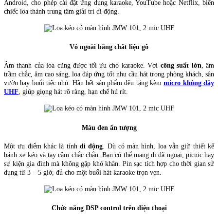
Android, cho phép cài đặt ứng dụng karaoke, YouTube hoặc Netflix, biến
chiếc loa thành trung tâm giải trí di động.
Vỏ ngoài bằng chất liệu gỗ
Âm thanh của loa cũng được tối ưu cho karaoke. Với
công suất lớn
, âm
trầm chắc, âm cao sáng, loa đáp ứng tốt nhu cầu hát trong phòng khách, sân
vườn hay buổi tiệc nhỏ. Hầu hết sản phẩm đều tặng kèm
micro không dây
UHF
, giúp giọng hát rõ ràng, hạn chế hú rít.
Màu đen ấn tượng
Một ưu điểm khác là tính
di động
. Dù có màn hình, loa vẫn giữ thiết kế
bánh xe kéo và tay cầm chắc chắn. Bạn có thể mang đi dã ngoại, picnic hay
sự kiện gia đình mà không gặp khó khăn. Pin sạc tích hợp cho thời gian sử
dụng từ 3 – 5 giờ, đủ cho một buổi hát karaoke trọn vẹn.
Chức năng DSP control trên điện thoại