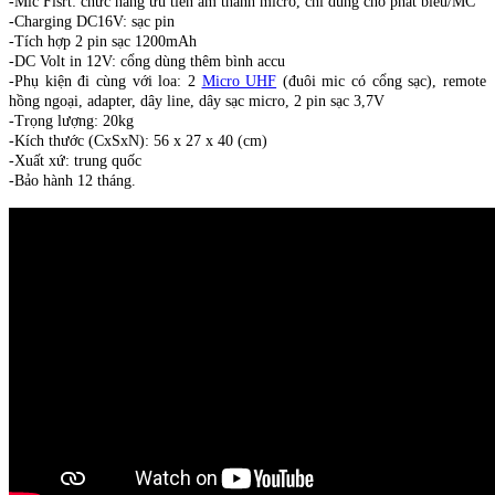
-Mic Fisrt: chức năng ưu tiên âm thanh micro, chỉ dùng cho phát biểu/MC
-Charging DC16V: sạc pin
-Tích hợp 2 pin sạc 1200mAh
-DC Volt in 12V: cổng dùng thêm bình accu
-Phụ kiện đi cùng với loa: 2
Micro UHF
(đuôi mic có cổng sạc), remote
hồng ngoại, adapter, dây line, dây sạc micro, 2 pin sạc 3,7V
-Trọng lượng: 20kg
-Kích thước (CxSxN): 56 x 27 x 40 (cm)
-Xuất xứ: trung quốc
-Bảo hành 12 tháng.