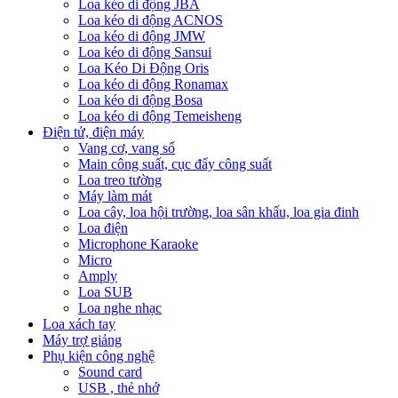
Loa kéo di động JBA
Loa kéo di động ACNOS
Loa kéo di động JMW
Loa kéo di động Sansui
Loa Kéo Di Động Oris
Loa kéo di động Ronamax
Loa kéo di động Bosa
Loa kéo di động Temeisheng
Điện tử, điện máy
Vang cơ, vang số
Main công suất, cục đẩy công suất
Loa treo tường
Máy làm mát
Loa cây, loa hội trường, loa sân khấu, loa gia đinh
Loa điện
Microphone Karaoke
Micro
Amply
Loa SUB
Loa nghe nhạc
Loa xách tay
Máy trợ giảng
Phụ kiện công nghệ
Sound card
USB , thẻ nhớ