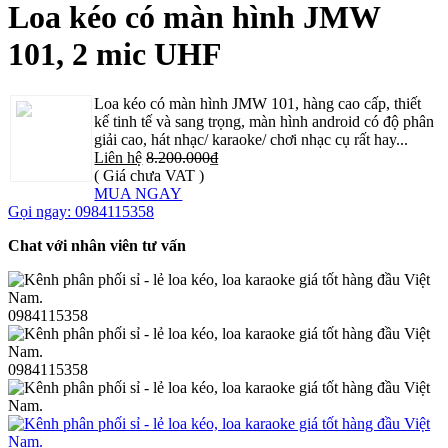
Loa kéo có màn hình JMW
101, 2 mic UHF
Loa kéo có màn hình JMW 101, hàng cao cấp, thiết
kế tinh tế và sang trọng, màn hình android có độ phân
giải cao, hát nhạc/ karaoke/ chơi nhạc cụ rất hay...
Liên hệ
8.200.000₫
( Giá chưa VAT )
MUA NGAY
Gọi ngay: 0984115358
Chat với nhân viên tư vấn
0984115358
0984115358