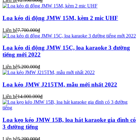
Liên hệ
12.990.000₫
Loa kéo di động JMW 15M, kèm 2 mic UHF
Liên hệ
7.700.000₫
Loa kéo di động JMW 15C, loa karaoke 3 đường
tiếng mới 2022
Liên hệ
5.200.000₫
Loa kéo JMW J215TM, mẫu mới nhất 2022
Liên hệ
14.000.000₫
Loa kẹo kéo JMW 15B, loa hát karaoke gia đình có
3 đường tiếng
Liên hệ
5.200.000₫