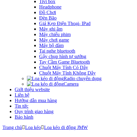
Tivi box
Headphone
Đồ Chơi
Đèn Bão
Giá Kẹp Điện Thoại- IPad
Máy ghi âm
Máy chiếu phim
Máy chơi game
Máy bộ đàm
Tai nghe bluetooth
Gậy chụp hình tự sướng
Tay Cầm Game Bluetooth
Chuột Máy Tính Có Dây
Chuột Máy Tính Không Dây
Radio chuyên dụng
Camera
Giới thiệu website
Liên hệ
Hướng dẫn mua hàng
Tin tức
Quy trình giao hàng
Bảo hành
Trang chủ
Loa kéo
Loa kéo di động JMW