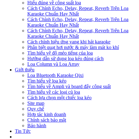
Hiểu đúng về công suất loa
Cách Chỉnh Echo, Delay, Repeat, Reverb Trên Loa
Karaoke Chuẩn Hay Nhất
Cách Chỉnh Echo, Delay, Repeat, Reverb Trên Loa
Karaoke Chuẩn Hay Nhất
Cách Chỉnh Echo, Delay, Repeat, Reverb Trên Loa
Karaoke Chuẩn Hay Nhất
Cách chỉnh hiệu ứng vang khi hát karaoke
Phân biệt quạt hơi nước & máy làm mát ko khí
Tìm hiểu vệ độ méo tiếng của loa
Hướng dẫn sử dụng loa kéo đúng cách
Loa Column và Loa Array
Giới thiệu
Loa Bluetooth Karaoke Qixi
Tìm hiểu về loa kéo
Tìm hiểu về Ampli và board đẩy công suất
Tìm hiểu về các loại củ loa
Cách lựa chọn một chiếc loa kéo
Site map
Quy chế
Hợp tác kinh doanh
Chính sách bảo mật
Bảo hành
Tin Tức