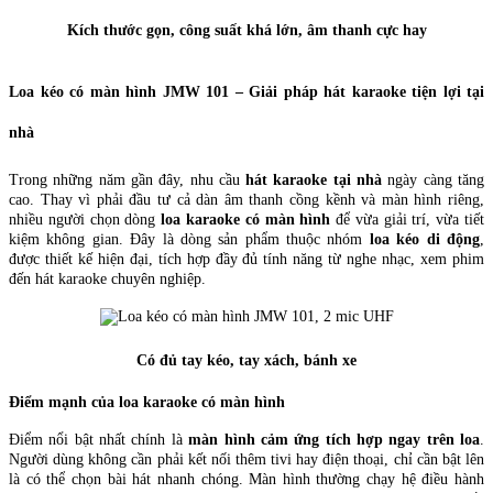
Kích thước gọn, công suất khá lớn, âm thanh cực hay
Loa kéo có màn hình JMW 101 – Giải pháp hát karaoke tiện lợi tại
nhà
Trong những năm gần đây, nhu cầu
hát karaoke tại nhà
ngày càng tăng
cao. Thay vì phải đầu tư cả dàn âm thanh cồng kềnh và màn hình riêng,
nhiều người chọn dòng
loa karaoke có màn hình
để vừa giải trí, vừa tiết
kiệm không gian. Đây là dòng sản phẩm thuộc nhóm
loa kéo di động
,
được thiết kế hiện đại, tích hợp đầy đủ tính năng từ nghe nhạc, xem phim
đến hát karaoke chuyên nghiệp.
Có đủ tay kéo, tay xách, bánh xe
Điểm mạnh của loa karaoke có màn hình
Điểm nổi bật nhất chính là
màn hình cảm ứng tích hợp ngay trên loa
.
Người dùng không cần phải kết nối thêm tivi hay điện thoại, chỉ cần bật lên
là có thể chọn bài hát nhanh chóng. Màn hình thường chạy hệ điều hành