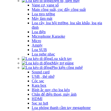
Điện tử, điện máy
Vang cơ, vang số
Main công suất, cục đẩy công suất
Loa treo tường
Máy làm mát
Loa cây, loa hội trường, loa sân khấu, loa gia
đinh
Loa điện
Microphone Karaoke
Micro
Amply
Loa SUB
Loa nghe nhạc
Loa xách tay
Máy trợ giảng
Phụ kiện công nghệ
Sound card
USB , thẻ nhớ
Cóc sạc
Kara box
Bình ắc quy cho loa kéo
Chân để điện thoại, máy ảnh
HDMI
Sạc xe hơi
Loa phóng thanh cầm tay megaphone