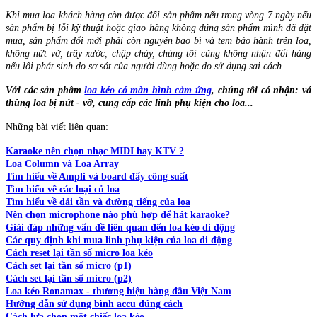
Khi mua loa khách hàng còn được đổi sản phẩm nếu trong vòng 7 ngày nếu
sản phẩm bị lỗi kỹ thuật hoặc giao hàng không đúng sản phẩm mình đã đặt
mua, sản phẩm đổi mới phải còn nguyên bao bì và tem bảo hành trên loa,
không nứt vỡ, trầy xước, chập cháy, chúng tôi cũng không nhận đổi hàng
nếu lỗi phát sinh do sơ sót của người dùng hoặc do sử dụng sai cách.
Với các sản phẩm
loa kéo có màn hình cảm ứng
, chúng tôi có nhận: vá
thùng loa bị nứt - vỡ, cung cấp các linh phụ kiện cho loa...
Những bài viết liên quan:
Karaoke nên chọn nhạc MIDI hay KTV ?
Loa Column và Loa Array
Tìm hiểu về Ampli và board đẩy công suất
Tìm hiểu về các loại củ loa
Tìm hiểu về dải tần và đường tiếng của loa
Nên chọn microphone nào phù hợp để hát karaoke?
Giải đáp những vấn đề liên quan đến loa kéo di động
Các quy định khi mua linh phụ kiện của loa di động
Cách reset lại tần số micro loa kéo
Cách set lại tần số micro (p1)
Cách set lại tần số micro (p2)
Loa kéo Ronamax - thương hiệu hàng đầu Việt Nam
Hướng dẫn sử dụng bình accu đúng cách
Cách lựa chọn một chiếc loa kéo