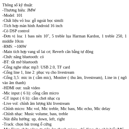
Thông số kỹ thuật:
-Thương hiệu: JMW
-Model: 101
-Chất liệu vỏ loa: gỗ ngoài bọc simili
-Tích hợp màn hình Android 16 inch
-Có DSP control
-Đơn vị loa: 1 bass nén 10", 5 treble lụa Harman Kardon, 1 treble 250, 1
middle 10cm
-RMS: ~100W
-Main tích hợp vang số lai cơ, Reverb cân bằng tự động
-Chức năng bluetooth: có
-BT: tắt mở bluetooth
-Cổng nghe nhạc mp3: USB 2.0, TF card
-Cổng line 1, line 2: phục vụ cho livestream
-Cổng 3,5: mic in ( cắm mic), Moniter ( thu âm, livestream), Line in ( ngõ
vào âm thanh)
-HDMI out: xuất video
-Mic input ( 6 li): cổng cắm micro
-GT input ( 6 li): cắm chơi nhạc cụ
-Live vol: chỉnh âm lượng khi livestream
-Chỉnh micro: Mic vol, Mic treble, Mic bass, Mic echo, Mic delay
-Chỉnh nhạc: Music volume, bass, treble
-Nút điều hướng: up, down, left, right
-Track: chọn bài trong ổ cứng