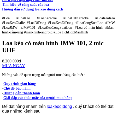
Tìm hiểu về công suất của loa
Hướng dẫn sử dụng loa kéo đúng cách
#Loa #LoaKeo #LoaKaraoke #LoaHatKaraoke #LoaKeoKeo
#LoaKeoGiaRe #LoaDiDong #LoaKeoDiDong #LoaCongSuatLon #JMW
#LoaJMW #JMW101 #LoaKeoCongSuatLon #Loa-có-màn-hình #Màn-
hình-cảm-ứng #màn-hình-android #LoaTichHopManHinh
Loa kéo có màn hình JMW 101, 2 mic
UHF
8.200.000đ
MUA NGAY
Những vấn đề quan trọng mà người mua hàng cần biết :
-
Quy trình giao hàng
-
Chế độ bảo hành
-
Hướng dẫn thanh toán
-
Giải đáp các thắc mắc của người mua hàng
Để đặt hàng nhanh trên
loakeodidong
, quý khách có thể đặt
qua những kênh sau: