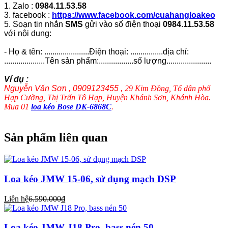
1. Zalo :
0984.11.53.58
3. facebook :
https://www.facebook.com/cuahangloakeo
5. Soạn tin nhắn
SMS
gửi vào số điện thoại
0984.11.53.58
với nội dung:
- Họ & tên: ......................Điện thoại: ................địa chỉ:
....................Tên sản phẩm:.................số lượng......................
Ví dụ :
Nguyễn Văn Sơn , 0909123455 ,
29 Kim Đồng, Tổ dân phố
Hạp Cường, Thị Trấn Tô Hạp, Huyện Khánh Sơn, Khánh Hòa.
Mua 01
loa kéo Bose DK-6868C
.
Sản phẩm liên quan
Loa kéo JMW 15-06, sử dụng mạch DSP
Liên hệ
6.590.000₫
Loa kéo JMW J18 Pro, bass nén 50