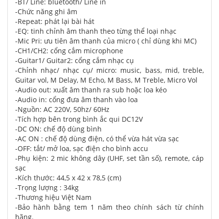
-BT/ Line: bluetooth/ Line in
-Chức năng ghi âm
-Repeat: phát lại bài hát
-EQ: tinh chỉnh âm thanh theo từng thể loại nhạc
-Mic Pri: ưu tiên âm thanh của micro ( chỉ dùng khi MC)
-CH1/CH2: cổng cắm microphone
-Guitar1/ Guitar2: cổng cắm nhạc cụ
-Chỉnh nhạc/ nhạc cụ/ micro: music, bass, mid, treble,
Guitar vol, M Delay, M Echo, M Bass, M Treble, Micro Vol
-Audio out: xuất âm thanh ra sub hoặc loa kéo
-Audio in: cổng đưa âm thanh vào loa
-Nguồn: AC 220V, 50hz/ 60Hz
-Tích hợp bên trong bình ắc qui DC12V
-DC ON: chế độ dùng bình
-AC ON : chế độ dùng điện, có thể vừa hát vừa sạc
-OFF: tắt/ mở loa, sạc điện cho bình accu
-Phụ kiện: 2 mic không dây (UHF, set tần số), remote, cáp
sạc
-Kích thước: 44,5 x 42 x 78,5 (cm)
-Trọng lượng : 34kg
-Thương hiệu Việt Nam
-Bảo hành bằng tem 1 năm theo chính sách từ chính
hãng.