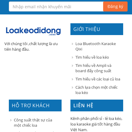
Đăng ký
GIỚI THIỆU
Loa Bluetooth Karaoke
Với chúng tôi ,chất lượng là ưu
Qixi
tiên hàng đầu.
Tìm hiểu về loa kéo
Tìm hiểu về Ampli và
board đẩy công suất
Tìm hiểu về các loại củ loa
Cách lựa chọn một chiếc
loa kéo
HỖ TRỢ KHÁCH
LIÊN HỆ
HÀNG
Kênh phân phối sỉ - lẻ loa kéo,
Công suất thật sự của
loa karaoke giá tốt hàng đầu
một chiếc loa
Việt Nam.