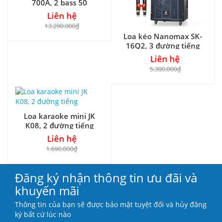
700A, 2 bass 50
Liên hệ
13.290.000₫
Loa kéo Nanomax SK-
16Q2, 3 đường tiếng
Liên hệ
5.300.000₫
Loa karaoke mini JK
K08, 2 đường tiếng
Liên hệ
1.690.000₫
Đăng ký nhận thông tin ưu đãi và
khuyến mãi
Thông tin của bạn sẽ được bảo mật tuyệt đối và hủy đăng
ký bất cứ lúc nào