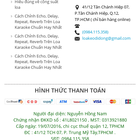
Hiểu đúng về công suất
41/12 Tân Chánh Hiệp 07,
loa
P.Tân Chánh Hiệp, Q.12,
Cách Chỉnh Echo, Delay,
TP.HCM ( chỉ bán hàng online)
Repeat, Reverb Trên Loa
Karaoke Chuẩn Hay Nhất
(0984.115.358)
Cách Chỉnh Echo, Delay,
loakeodidong@gmail.com
Repeat, Reverb Trên Loa
Karaoke Chuẩn Hay Nhất
Cách Chỉnh Echo, Delay,
Repeat, Reverb Trên Loa
Karaoke Chuẩn Hay Nhất
HÌNH THỨC THANH TOÁN
Người đại diện: Nguyễn Hồng Nam
Chứng nhận ĐKKD số : 41L8021150 , MST: 0313921880
Cấp ngày: 19/07/2016, chi cục thuế quận 12, TPHCM
ĐC : 41/12 TCH 07, P. Trung Mỹ Tây,TPHCM .
SĐT: 0984.115.358