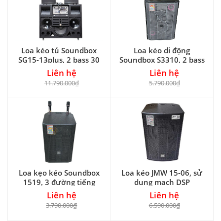
Loa kéo tủ Soundbox
Loa kéo di động
SG15-13plus, 2 bass 30
Soundbox S3310, 2 bass
30
Liên hệ
Liên hệ
11.790.000₫
5.790.000₫
Loa kẹo kéo Soundbox
Loa kéo JMW 15-06, sử
1519, 3 đường tiếng
dụng mạch DSP
Liên hệ
Liên hệ
3.790.000₫
6.590.000₫