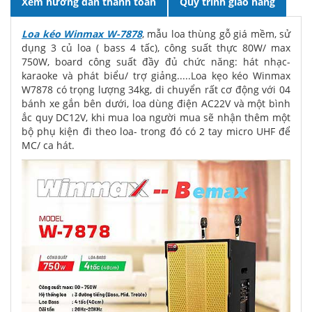
Xem hướng dẫn thanh toán
Quy trình giao hàng
Loa kéo Winmax W-7878
, mẫu loa thùng gỗ giá mềm, sử
dụng 3 củ loa ( bass 4 tấc), công suất thực 80W/ max
750W, board công suất đầy đủ chức năng: hát nhạc-
karaoke và phát biểu/ trợ giảng.....Loa kẹo kéo Winmax
W7878 có trọng lượng 34kg, di chuyển rất cơ động với 04
bánh xe gắn bên dưới, loa dùng điện AC22V và một bình
ắc quy DC12V, khi mua loa người mua sẽ nhận thêm một
bộ phụ kiện đi theo loa- trong đó có 2 tay micro UHF để
MC/ ca hát.