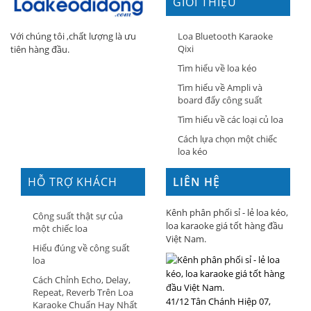
GIỚI THIỆU
Loa Bluetooth Karaoke
Với chúng tôi ,chất lượng là ưu
Qixi
tiên hàng đầu.
Tìm hiểu về loa kéo
Tìm hiểu về Ampli và
board đẩy công suất
Tìm hiểu về các loại củ loa
Cách lựa chọn một chiếc
loa kéo
HỖ TRỢ KHÁCH
LIÊN HỆ
HÀNG
Kênh phân phối sỉ - lẻ loa kéo,
Công suất thật sự của
loa karaoke giá tốt hàng đầu
một chiếc loa
Việt Nam.
Hiểu đúng về công suất
loa
Cách Chỉnh Echo, Delay,
Repeat, Reverb Trên Loa
41/12 Tân Chánh Hiệp 07,
Karaoke Chuẩn Hay Nhất