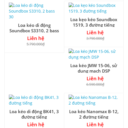
Loa kẹo kéo Soundbox
1519, 3 đường tiếng
Loa kéo di động
Soundbox S3310, 2 bass
Liên hệ
30
Liên hệ
3.790.000₫
5.790.000₫
Loa kéo JMW 15-06, sử
dụng mạch DSP
Liên hệ
6.590.000₫
Loa kéo di động BK41, 3
Loa kéo Nanomax B-12,
đường tiếng
2 đường tiếng
Liên hệ
Liên hệ