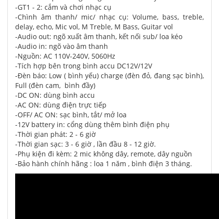
-GT1 - 2: cắm và chơi nhạc cụ
-Chình âm thanh/ mic/ nhạc cụ: Volume, bass, treble,
delay, echo, Mic vol, M Treble, M Bass, Guitar vol
-Audio out: ngõ xuất âm thanh, kết nối sub/ loa kéo
-Audio in: ngõ vào âm thanh
-Nguồn: AC 110V-240V, 5060Hz
-Tích hợp bên trong bình accu DC12V/12V
-Đèn báo: Low ( bình yếu) charge (đèn đỏ, đang sạc bình),
Full (đèn cam, bình đầy)
-DC ON: dùng bình accu
-AC ON: dùng điện trực tiếp
-OFF/ AC ON: sạc bình, tắt/ mở loa
-12V battery in: cổng dùng thêm bình điện phụ
-Thời gian phát: 2 - 6 giờ
-Thời gian sạc: 3 - 6 giờ , lần đầu 8 - 12 giờ.
-Phụ kiện đi kèm: 2 mic không dây, remote, dây nguồn
-Bảo hành chính hãng : loa 1 năm , bình điện 3 tháng.