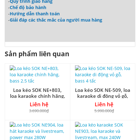
-
Quy trình giao hàng
-
Chế độ bảo hành
-
Hướng dẫn thanh toán
-
Giải đáp các thắc mắc của người mua hàng
Sản phẩm liên quan
Loa kéo SOK NE+803,
Loa kéo SOK NE-509, loa
loa karaoke chính hãng,
karaoke di động vỏ gỗ,
bass 2.5 tấc
bass 4 tấc
Liên hệ
Liên hệ
3.690.000₫
5.990.000₫