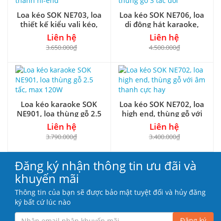
Loa kéo SOK NE703, loa
Loa kéo SOK NE706, loa
thiết kế kiểu vali kéo,
di động hát karaoke,
âm thanh hi-end
thùng gỗ 3 tấc đôi
Liên hệ
Liên hệ
3.650.000₫
4.500.000₫
Loa kéo karaoke SOK
Loa kéo SOK NE702, loa
NE901, loa thùng gỗ 2.5
high end, thùng gỗ với
tấc, max 120W
âm thanh cực hay
Liên hệ
Liên hệ
3.790.000₫
3.400.000₫
Đăng ký nhận thông tin ưu đãi và
khuyến mãi
Thông tin của bạn sẽ được bảo mật tuyệt đối và hủy đăng
ký bất cứ lúc nào
Đăng ký