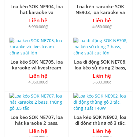
Loa kéo SOK NE904, loa
Loa kéo karaoke SOK
hát karaoke và
NE903, loa karaoke và
livestream, power max
livestream, max 240W
Liên hệ
Liên hệ
280W
5.990.000₫
4.850.000₫
Loa kéo SOK NE705, loa
Loa di động SOK NE708,
karaoke và livestream
loa kéo sử dụng 2 bass,
công suất lớn
công suất cực lớn
Liên hệ
Liên hệ
4.350.000₫
5.600.000₫
Loa kéo SOK NE707, loa
Loa kéo SOK NE902, loa
hát karaoke 2 bass,
di động thùng gỗ 3 tấc,
thùng gỗ 3.5 tấc
công suất 140W
Liên hệ
Liên hệ