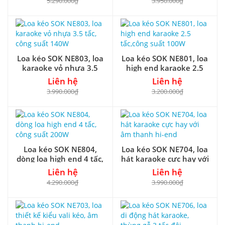
5.290.000₫
3.950.000₫
Loa kéo SOK NE803, loa
Loa kéo SOK NE801, loa
karaoke vỏ nhựa 3.5
high end karaoke 2.5
tấc, công suất 140W
tấc,công suất 100W
Liên hệ
Liên hệ
3.990.000₫
3.200.000₫
Loa kéo SOK NE804,
Loa kéo SOK NE704, loa
dòng loa high end 4 tấc,
hát karaoke cực hay với
công suất 200W
âm thanh hi-end
Liên hệ
Liên hệ
4.290.000₫
3.990.000₫