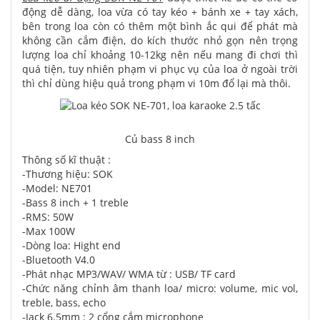
động dễ dàng, loa vừa có tay kéo + bánh xe + tay xách,
bên trong loa còn có thêm một bình ắc qui để phát mà
không cần cắm điện, do kích thước nhỏ gọn nên trọng
lượng loa chỉ khoảng 10-12kg nên nếu mang đi chơi thì
quá tiện, tuy nhiên phạm vi phục vụ của loa ở ngoài trời
thì chỉ dùng hiệu quả trong phạm vi 10m đổ lại mà thôi.
Củ bass 8 inch
Thông số kĩ thuật :
-Thương hiệu: SOK
-Model: NE701
-Bass 8 inch + 1 treble
-RMS: 50W
-Max 100W
-Dòng loa: Hight end
-Bluetooth V4.0
-Phát nhạc MP3/WAV/ WMA từ : USB/ TF card
-Chức năng chỉnh âm thanh loa/ micro: volume, mic vol,
treble, bass, echo
-Jack 6.5mm : 2 cổng cắm microphone