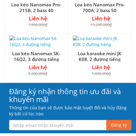
Loa kéo Nanomax Pro-
Loa kéo Nanomax Pro-
215B, 2 bass 40
700A, 2 bass 50
Liên hệ
Liên hệ
7.990.000₫
13.290.000₫
Loa kéo Nanomax SK-
Loa karaoke mini JK
16Q2, 3 đường tiếng
K08, 2 đường tiếng
Liên hệ
Liên hệ
5.300.000₫
1.690.000₫
Đăng ký nhận thông tin ưu đãi và
khuyến mãi
Thông tin của bạn sẽ được bảo mật tuyệt đối và hủy đăng
ký bất cứ lúc nào
Đăng ký