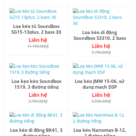
Loa kéo tủ Soundbox
SG15-13plus, 2 bass 30
Loa kéo di động
Soundbox S3310, 2 bass
Liên hệ
30
Liên hệ
11.790.000₫
5.790.000₫
Loa kẹo kéo Soundbox
Loa kéo JMW 15-06, sử
1519, 3 đường tiếng
dụng mạch DSP
Liên hệ
Liên hệ
3.790.000₫
6.590.000₫
Loa kéo di động BK41, 3
Loa kéo Nanomax B-12,
đường tiếng
2 đường tiếng