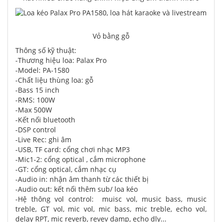
Vỏ bằng gỗ
Thông số kỹ thuật:
-Thương hiệu loa: Palax Pro
-Model: PA-1580
-Chất liệu thùng loa: gỗ
-Bass 15 inch
-RMS: 100W
-Max 500W
-Kết nối bluetooth
-DSP control
-Live Rec: ghi âm
-USB, TF card: cổng chơi nhạc MP3
-Mic1-2: cổng optical , cắm microphone
-GT: cổng optical, cắm nhạc cụ
-Audio in: nhận âm thanh từ các thiết bị
-Audio out: kết nối thêm sub/ loa kéo
-Hệ thông vol control: muisc vol, music bass, music
treble, GT vol, mic vol, mic bass, mic treble, echo vol,
delay RPT, mic reverb, revev damp, echo dly...