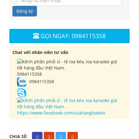
Đăng ký
GỌI NGAY: 0984115358
Chat với nhân viên tư vấn
0984115358
0984115358
https://www.facebook.com/cuahangloakeo
CHIA SẺ: