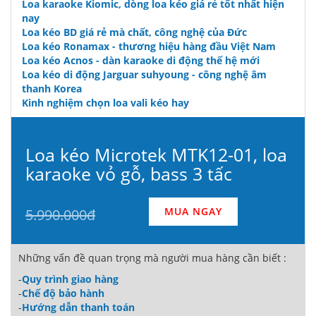
Loa karaoke Kiomic, dòng loa kéo giá rẻ tốt nhất hiện
nay
Loa kéo BD giá rẻ mà chất, công nghệ của Đức
Loa kéo Ronamax - thương hiệu hàng đầu Việt Nam
Loa kéo Acnos - dàn karaoke di động thế hệ mới
Loa kéo di động Jarguar suhyoung - công nghệ âm
thanh Korea
Kinh nghiệm chọn loa vali kéo hay
Loa kéo Microtek MTK12-01, loa
karaoke vỏ gỗ, bass 3 tấc
MUA NGAY
5.990.000đ
Những vấn đề quan trọng mà người mua hàng cần biết :
-
Quy trình giao hàng
-
Chế độ bảo hành
-
Hướng dẫn thanh toán