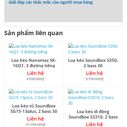
-
Giải đáp các thắc mắc của người mua hàng
Sản phẩm liên quan
Loa kéo Nanomax SK-
Loa kéo Soundbox S350,
16Q1, 3 đường tiếng
2 bass 30
Liên hệ
Liên hệ
4.590.000₫
5.790.000₫
Loa kéo tủ Soundbox
SG15-13plus, 2 bass 30
Loa kéo di động
Soundbox S3310, 2 bass
Liên hệ
30
Liên hệ
11.790.000₫