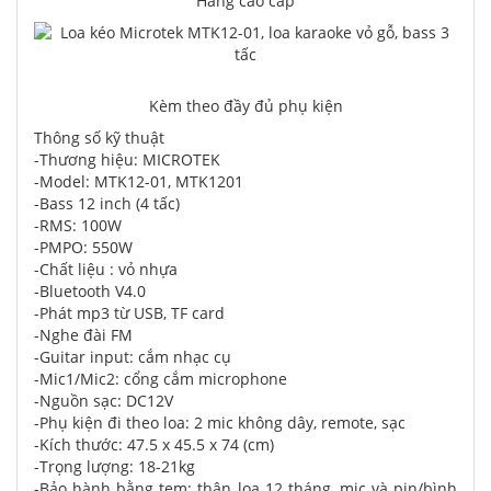
Hàng cao cấp
Kèm theo đầy đủ phụ kiện
Thông số kỹ thuật
-Thương hiệu: MICROTEK
-Model: MTK12-01, MTK1201
-Bass 12 inch (4 tấc)
-RMS: 100W
-PMPO: 550W
-Chất liệu : vỏ nhựa
-Bluetooth V4.0
-Phát mp3 từ USB, TF card
-Nghe đài FM
-Guitar input: cắm nhạc cụ
-Mic1/Mic2: cổng cắm microphone
-Nguồn sạc: DC12V
-Phụ kiện đi theo loa: 2 mic không dây, remote, sạc
-Kích thước: 47.5 x 45.5 x 74 (cm)
-Trọng lượng: 18-21kg
-Bảo hành bằng tem: thân loa 12 tháng, mic và pin/bình