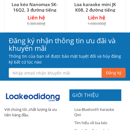
Loa kéo Nanomax SK-
Loa karaoke mini JK
16Q2, 3 đường tiếng
K08, 2 đường tiếng
Liên hệ
Liên hệ
5.300.000₫
1.690.000₫
Đăng ký nhận thông tin ưu đãi và
khuyến mãi
Thông tin của bạn sẽ được bảo mật tuyệt đối và hủy đăng
ký bất cứ lúc nào
Đăng ký
GIỚI THIỆU
Loa Bluetooth Karaoke
Với chúng tôi ,chất lượng là ưu
Qixi
tiên hàng đầu.
Tìm hiểu về loa kéo