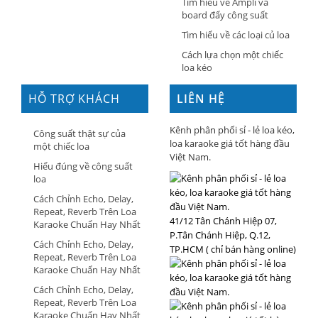
Tìm hiểu về Ampli và
board đẩy công suất
Tìm hiểu về các loại củ loa
Cách lựa chọn một chiếc
loa kéo
HỖ TRỢ KHÁCH
LIÊN HỆ
HÀNG
Kênh phân phối sỉ - lẻ loa kéo,
Công suất thật sự của
loa karaoke giá tốt hàng đầu
một chiếc loa
Việt Nam.
Hiểu đúng về công suất
loa
Cách Chỉnh Echo, Delay,
Repeat, Reverb Trên Loa
41/12 Tân Chánh Hiệp 07,
Karaoke Chuẩn Hay Nhất
P.Tân Chánh Hiệp, Q.12,
Cách Chỉnh Echo, Delay,
TP.HCM ( chỉ bán hàng online)
Repeat, Reverb Trên Loa
Karaoke Chuẩn Hay Nhất
Cách Chỉnh Echo, Delay,
Repeat, Reverb Trên Loa
Karaoke Chuẩn Hay Nhất