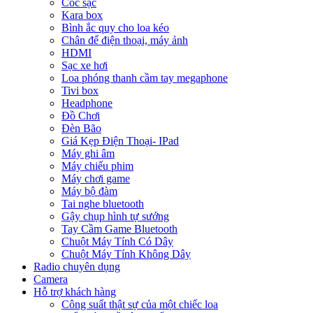
Cóc sạc
Kara box
Bình ắc quy cho loa kéo
Chân để điện thoại, máy ảnh
HDMI
Sạc xe hơi
Loa phóng thanh cầm tay megaphone
Tivi box
Headphone
Đồ Chơi
Đèn Bão
Giá Kẹp Điện Thoại- IPad
Máy ghi âm
Máy chiếu phim
Máy chơi game
Máy bộ đàm
Tai nghe bluetooth
Gậy chụp hình tự sướng
Tay Cầm Game Bluetooth
Chuột Máy Tính Có Dây
Chuột Máy Tính Không Dây
Radio chuyên dụng
Camera
Hỗ trợ khách hàng
Công suất thật sự của một chiếc loa