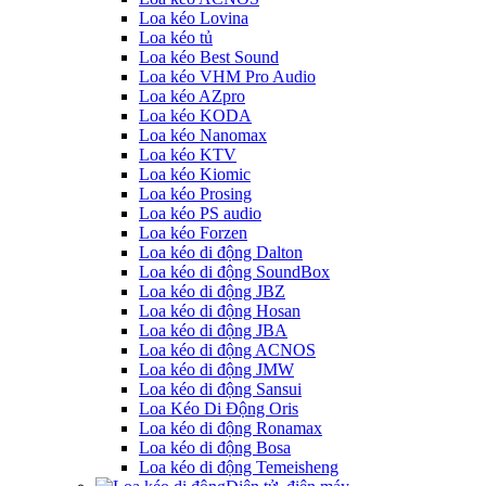
Loa kéo Lovina
Loa kéo tủ
Loa kéo Best Sound
Loa kéo VHM Pro Audio
Loa kéo AZpro
Loa kéo KODA
Loa kéo Nanomax
Loa kéo KTV
Loa kéo Kiomic
Loa kéo Prosing
Loa kéo PS audio
Loa kéo Forzen
Loa kéo di động Dalton
Loa kéo di động SoundBox
Loa kéo di động JBZ
Loa kéo di động Hosan
Loa kéo di động JBA
Loa kéo di động ACNOS
Loa kéo di động JMW
Loa kéo di động Sansui
Loa Kéo Di Động Oris
Loa kéo di động Ronamax
Loa kéo di động Bosa
Loa kéo di động Temeisheng