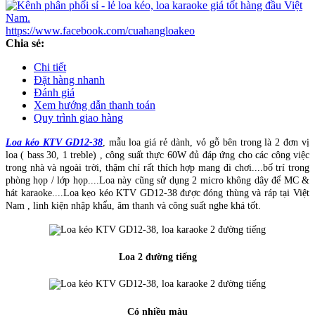
https://www.facebook.com/cuahangloakeo
Chia sẻ:
Chi tiết
Đặt hàng nhanh
Đánh giá
Xem hướng dẫn thanh toán
Quy trình giao hàng
Loa kéo KTV GD12-38
, mẫu loa giá rẻ dành, vỏ gỗ bên trong là 2 đơn vị
loa ( bass 30, 1 treble) , công suất thực 60W đủ đáp ứng cho các công việc
trong nhà và ngoài trời, thậm chí rất thích hợp mang đi chơi....bố trí trong
phòng họp / lớp họp....Loa này cũng sử dụng 2 micro không dây để MC &
hát karaoke....Loa kẹo kéo KTV GD12-38 được đóng thùng và ráp tại Việt
Nam , linh kiện nhập khẩu, âm thanh và công suất nghe khá tốt.
Loa 2 đường tiếng
Có nhiều màu