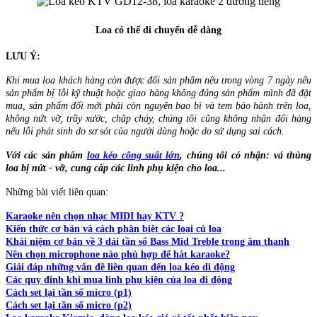
Loa có thể di chuyển dễ dàng
LƯU Ý:
Khi mua loa khách hàng còn được đổi sản phẩm nếu trong vòng 7 ngày nếu
sản phẩm bị lỗi kỹ thuật hoặc giao hàng không đúng sản phẩm mình đã đặt
mua, sản phẩm đổi mới phải còn nguyên bao bì và tem bảo hành trên loa,
không nứt vỡ, trầy xước, chập cháy, chúng tôi cũng không nhận đổi hàng
nếu lỗi phát sinh do sơ sót của người dùng hoặc do sử dụng sai cách.
Với các sản phẩm
loa kéo công suất lớn
, chúng tôi có nhận: vá thùng
loa bị nứt - vỡ, cung cấp các linh phụ kiện cho loa...
Những bài viết liên quan:
Karaoke nên chọn nhạc MIDI hay KTV ?
Kiến thức cơ bản và cách phân biệt các loại củ loa
Khái niệm cơ bản về 3 dải tần số Bass Mid Treble trong âm thanh
Nên chọn microphone nào phù hợp để hát karaoke?
Giải đáp những vấn đề liên quan đến loa kéo di động
Các quy định khi mua linh phụ kiện của loa di động
Cách set lại tần số micro (p1)
Cách set lại tần số micro (p2)