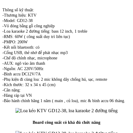
Thông số kỹ thuật:
-Thương hiệu: KTV
-Model: GD12-38
-Vỏ đóng bằng gỗ công nghiệp
-Loa karaoke 2 đường tiếng: bass 12 inch, 1 treble
-RMS: 60W ( công suất duy trì liên tục)
-PMPO: 200W
-Kết nối bluetooth: có
-Cổng USB, thẻ nhớ để phát nhạc mp3
-Chế độ chỉnh nhạc, microphone
-AUX: ngõ vào âm thanh
-Nguồn: AC 220V/50Hz
-Bình accu DC12V/7A
-Phụ kiện đi cùng loa: 2 mic không dây chống hú, sạc, remote
-Kích thước: 32 x 34 x 45 (cm)
-Cân nặng:
-Hàng ráp tại VN
-Bảo hành chính hãng 1 năm ( main , củ loa), mic & bình accu 06 tháng.
Board công suất có khá đủ chức năng