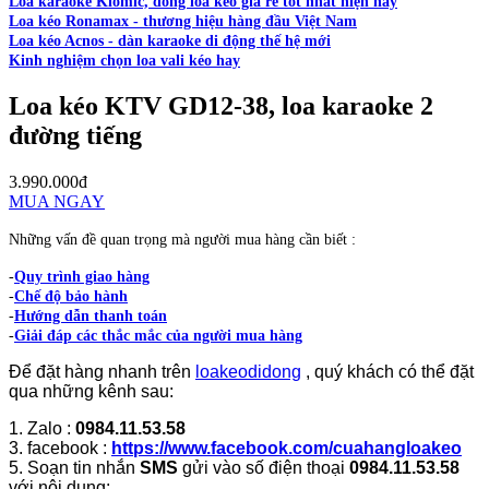
Loa karaoke Kiomic, dòng loa kéo giá rẻ tốt nhất hiện nay
Loa kéo Ronamax - thương hiệu hàng đầu Việt Nam
Loa kéo Acnos - dàn karaoke di động thế hệ mới
Kinh nghiệm chọn loa vali kéo hay
Loa kéo KTV GD12-38, loa karaoke 2
đường tiếng
3.990.000đ
MUA NGAY
Những vấn đề quan trọng mà người mua hàng cần biết :
-
Quy trình giao hàng
-
Chế độ bảo hành
-
Hướng dẫn thanh toán
-
Giải đáp các thắc mắc của người mua hàng
Để đặt hàng nhanh trên
loakeodidong
, quý khách có thể đặt
qua những kênh sau:
1. Zalo :
0984.11.53.58
3. facebook :
https://www.facebook.com/cuahangloakeo
5. Soạn tin nhắn
SMS
gửi vào số điện thoại
0984.11.53.58
với nội dung: