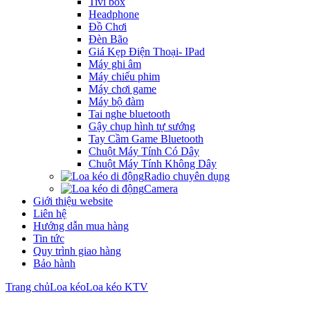
Tivi box
Headphone
Đồ Chơi
Đèn Bão
Giá Kẹp Điện Thoại- IPad
Máy ghi âm
Máy chiếu phim
Máy chơi game
Máy bộ đàm
Tai nghe bluetooth
Gậy chụp hình tự sướng
Tay Cầm Game Bluetooth
Chuột Máy Tính Có Dây
Chuột Máy Tính Không Dây
Radio chuyên dụng
Camera
Giới thiệu website
Liên hệ
Hướng dẫn mua hàng
Tin tức
Quy trình giao hàng
Bảo hành
Trang chủ
Loa kéo
Loa kéo KTV