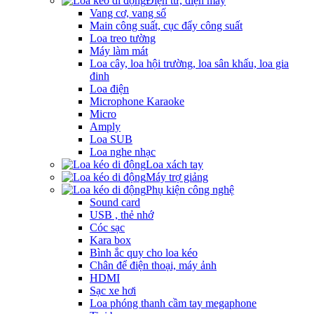
Điện tử, điện máy
Vang cơ, vang số
Main công suất, cục đẩy công suất
Loa treo tường
Máy làm mát
Loa cây, loa hội trường, loa sân khấu, loa gia
đinh
Loa điện
Microphone Karaoke
Micro
Amply
Loa SUB
Loa nghe nhạc
Loa xách tay
Máy trợ giảng
Phụ kiện công nghệ
Sound card
USB , thẻ nhớ
Cóc sạc
Kara box
Bình ắc quy cho loa kéo
Chân để điện thoại, máy ảnh
HDMI
Sạc xe hơi
Loa phóng thanh cầm tay megaphone