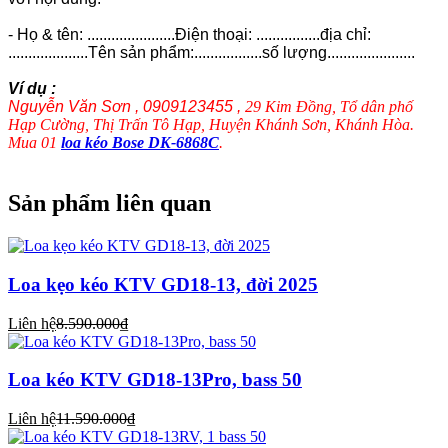
- Họ & tên: ......................Điện thoại: ................địa chỉ:
....................Tên sản phẩm:.................số lượng......................
Ví dụ :
Nguyễn Văn Sơn , 0909123455 ,
29 Kim Đồng, Tổ dân phố
Hạp Cường, Thị Trấn Tô Hạp, Huyện Khánh Sơn, Khánh Hòa.
Mua 01
loa kéo Bose DK-6868C
.
Sản phẩm liên quan
Loa kẹo kéo KTV GD18-13, đời 2025
Liên hệ
8.590.000₫
Loa kéo KTV GD18-13Pro, bass 50
Liên hệ
11.590.000₫