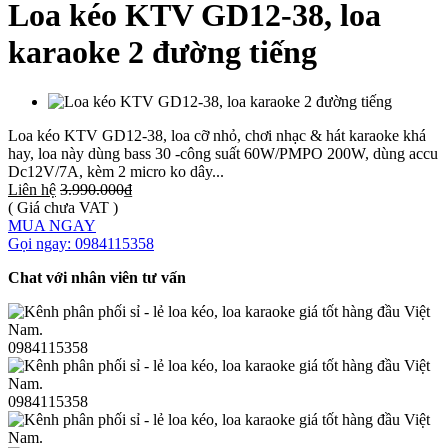
Loa kéo KTV GD12-38, loa
karaoke 2 đường tiếng
Loa kéo KTV GD12-38, loa cỡ nhỏ, chơi nhạc & hát karaoke khá
hay, loa này dùng bass 30 -công suất 60W/PMPO 200W, dùng accu
Dc12V/7A, kèm 2 micro ko dây...
Liên hệ
3.990.000₫
( Giá chưa VAT )
MUA NGAY
Gọi ngay: 0984115358
Chat với nhân viên tư vấn
0984115358
0984115358