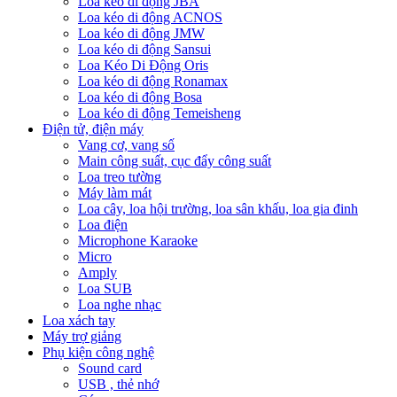
Loa kéo di động JBA
Loa kéo di động ACNOS
Loa kéo di động JMW
Loa kéo di động Sansui
Loa Kéo Di Động Oris
Loa kéo di động Ronamax
Loa kéo di động Bosa
Loa kéo di động Temeisheng
Điện tử, điện máy
Vang cơ, vang số
Main công suất, cục đẩy công suất
Loa treo tường
Máy làm mát
Loa cây, loa hội trường, loa sân khấu, loa gia đinh
Loa điện
Microphone Karaoke
Micro
Amply
Loa SUB
Loa nghe nhạc
Loa xách tay
Máy trợ giảng
Phụ kiện công nghệ
Sound card
USB , thẻ nhớ