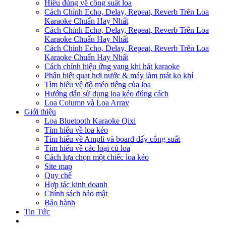
Hiểu đúng về công suất loa
Cách Chỉnh Echo, Delay, Repeat, Reverb Trên Loa
Karaoke Chuẩn Hay Nhất
Cách Chỉnh Echo, Delay, Repeat, Reverb Trên Loa
Karaoke Chuẩn Hay Nhất
Cách Chỉnh Echo, Delay, Repeat, Reverb Trên Loa
Karaoke Chuẩn Hay Nhất
Cách chỉnh hiệu ứng vang khi hát karaoke
Phân biệt quạt hơi nước & máy làm mát ko khí
Tìm hiểu vệ độ méo tiếng của loa
Hướng dẫn sử dụng loa kéo đúng cách
Loa Column và Loa Array
Giới thiệu
Loa Bluetooth Karaoke Qixi
Tìm hiểu về loa kéo
Tìm hiểu về Ampli và board đẩy công suất
Tìm hiểu về các loại củ loa
Cách lựa chọn một chiếc loa kéo
Site map
Quy chế
Hợp tác kinh doanh
Chính sách bảo mật
Bảo hành
Tin Tức