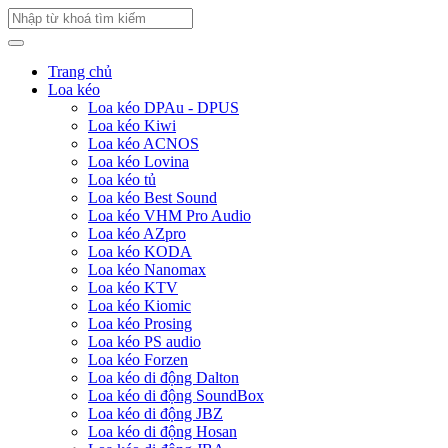
Trang chủ
Loa kéo
Loa kéo DPAu - DPUS
Loa kéo Kiwi
Loa kéo ACNOS
Loa kéo Lovina
Loa kéo tủ
Loa kéo Best Sound
Loa kéo VHM Pro Audio
Loa kéo AZpro
Loa kéo KODA
Loa kéo Nanomax
Loa kéo KTV
Loa kéo Kiomic
Loa kéo Prosing
Loa kéo PS audio
Loa kéo Forzen
Loa kéo di động Dalton
Loa kéo di động SoundBox
Loa kéo di động JBZ
Loa kéo di động Hosan