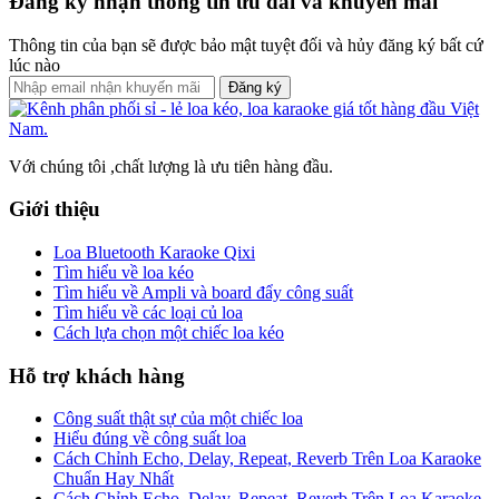
Đăng ký nhận thông tin ưu đãi và khuyến mãi
Thông tin của bạn sẽ được bảo mật tuyệt đối và hủy đăng ký bất cứ
lúc nào
Đăng ký
Với chúng tôi ,chất lượng là ưu tiên hàng đầu.
Giới thiệu
Loa Bluetooth Karaoke Qixi
Tìm hiểu về loa kéo
Tìm hiểu về Ampli và board đẩy công suất
Tìm hiểu về các loại củ loa
Cách lựa chọn một chiếc loa kéo
Hỗ trợ khách hàng
Công suất thật sự của một chiếc loa
Hiểu đúng về công suất loa
Cách Chỉnh Echo, Delay, Repeat, Reverb Trên Loa Karaoke
Chuẩn Hay Nhất
Cách Chỉnh Echo, Delay, Repeat, Reverb Trên Loa Karaoke