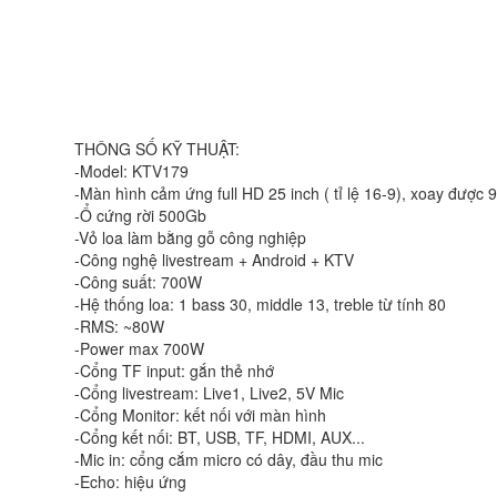
THÔNG SỐ KỸ THUẬT:
-Model: KTV179
-Màn hình cảm ứng full HD 25 inch ( tỉ lệ 16-9), xoay được 
-Ổ cứng rời 500Gb
-Vỏ loa làm bằng gỗ công nghiệp
-Công nghệ livestream + Android + KTV
-Công suất: 700W
-Hệ thống loa: 1 bass 30, middle 13, treble từ tính 80
-RMS: ~80W
-Power max 700W
-Cổng TF input: gắn thẻ nhớ
-Cổng livestream: Live1, Live2, 5V Mic
-Cổng Monitor: kết nối với màn hình
-Cổng kết nối: BT, USB, TF, HDMI, AUX...
-Mic in: cổng cắm micro có dây, đầu thu mic
-Echo: hiệu ứng