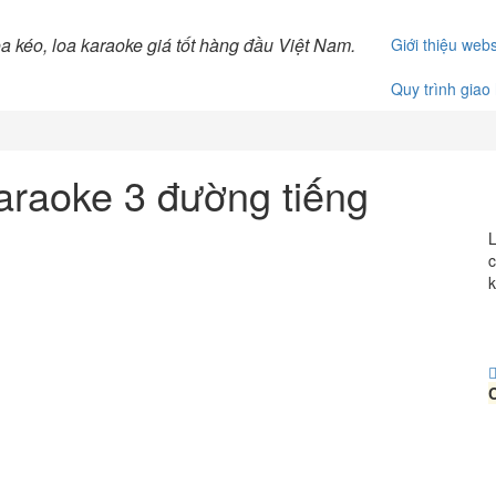
Giới thiệu webs
Quy trình giao
araoke 3 đường tiếng
L
c
k
C