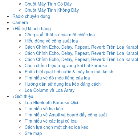
Chuột Máy Tính Có Dây
Chuột Máy Tính Không Dây
Radio chuyên dụng
Camera
Hỗ trợ khách hàng
Công suất thật sự của một chiếc loa
Hiểu đúng về công suất loa
Cách Chỉnh Echo, Delay, Repeat, Reverb Trên Loa Kara
Cách Chỉnh Echo, Delay, Repeat, Reverb Trên Loa Kara
Cách Chỉnh Echo, Delay, Repeat, Reverb Trên Loa Kara
Cách chỉnh hiệu ứng vang khi hát karaoke
Phân biệt quạt hơi nước & máy làm mát ko khí
Tìm hiểu vệ độ méo tiếng của loa
Hướng dẫn sử dụng loa kéo đúng cách
Loa Column và Loa Array
Giới thiệu
Loa Bluetooth Karaoke Qixi
Tìm hiểu về loa kéo
Tìm hiểu về Ampli và board đẩy công suất
Tìm hiểu về các loại củ loa
Cách lựa chọn một chiếc loa kéo
Site map