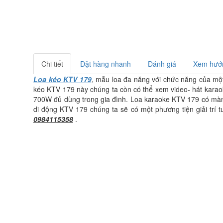
Chi tiết
Đặt hàng nhanh
Đánh giá
Xem hướn
Loa kéo KTV 179
, mẫu loa đa năng với chức năng của mộ
kéo KTV 179 này chúng ta còn có thể xem video- hát karaoke
700W đủ dùng trong gia đình. Loa karaoke KTV 179 có màn h
di động KTV 179 chúng ta sẽ có một phương tiện giải trí tu
0984115358
.