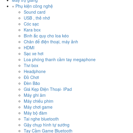
Máy trợ giảng
Phụ kiện công nghệ
Sound card
USB , thẻ nhớ
Cóc sạc
Kara box
Bình ắc quy cho loa kéo
Chân để điện thoại, máy ảnh
HDMI
Sạc xe hơi
Loa phóng thanh cầm tay megaphone
Tivi box
Headphone
Đồ Chơi
Đèn Bão
Giá Kẹp Điện Thoại- IPad
Máy ghi âm
Máy chiếu phim
Máy chơi game
Máy bộ đàm
Tai nghe bluetooth
Gậy chụp hình tự sướng
Tay Cầm Game Bluetooth