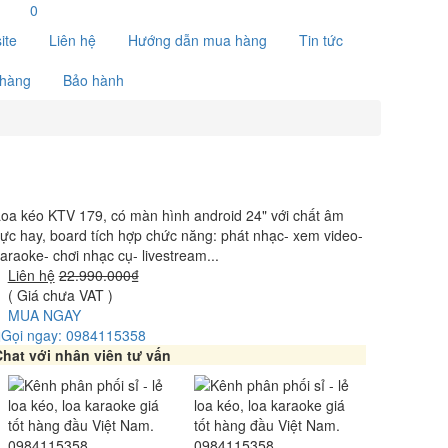
0
ite
Liên hệ
Hướng dẫn mua hàng
Tin tức
 hàng
Bảo hành
oa kéo KTV 179, có màn hình android 24" với chất âm
ực hay, board tích hợp chức năng: phát nhạc- xem video-
araoke- chơi nhạc cụ- livestream...
Liên hệ
22.990.000₫
( Giá chưa VAT )
MUA NGAY
Gọi ngay: 0984115358
hat với nhân viên tư vấn
0984115358
0984115358