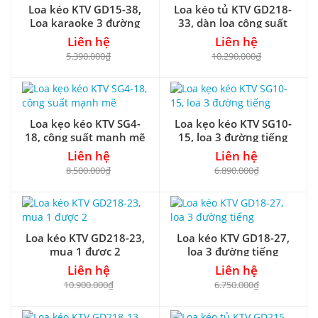
Loa kéo KTV GD15-38,
Loa kéo tủ KTV GD218-
Loa karaoke 3 đường
33, dàn loa công suất
tiếng
lớn
Liên hệ
Liên hệ
5.390.000₫
10.290.000₫
Loa kẹo kéo KTV SG4-
Loa kẹo kéo KTV SG10-
18, công suất mạnh mẽ
15, loa 3 đường tiếng
Liên hệ
Liên hệ
8.500.000₫
6.890.000₫
Loa kéo KTV GD218-23,
Loa kéo KTV GD18-27,
mua 1 được 2
loa 3 đường tiếng
Liên hệ
Liên hệ
10.900.000₫
6.750.000₫