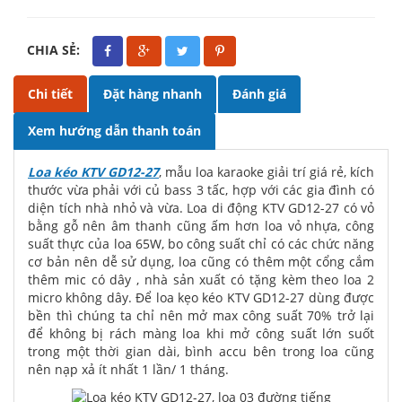
CHIA SẺ:
Chi tiết
Đặt hàng nhanh
Đánh giá
Xem hướng dẫn thanh toán
Loa kéo KTV GD12-27
, mẫu loa karaoke giải trí giá rẻ, kích
thước vừa phải với củ bass 3 tấc, hợp với các gia đình có
diện tích nhà nhỏ và vừa. Loa di động KTV GD12-27 có vỏ
bằng gỗ nên âm thanh cũng ấm hơn loa vỏ nhựa, công
suất thực của loa 65W, bo công suất chỉ có các chức năng
cơ bản nên dễ sử dụng, loa cũng có thêm một cổng cắm
thêm mic có dây , nhà sản xuất có tặng kèm theo loa 2
micro không dây. Để loa kẹo kéo KTV GD12-27 dùng được
bền thì chúng ta chỉ nên mở max công suất 70% trở lại
để không bị rách màng loa khi mở công suất lớn suốt
trong một thời gian dài, bình accu bên trong loa cũng
nên nạp xả ít nhất 1 lần/ 1 tháng.