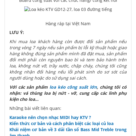
Board công suất với các chức năng/ cổng kết nối
Hàng ráp tại Việt Nam
LƯU Ý:
Khi mua loa khách hàng còn được đổi sản phẩm nếu
trong vòng 7 ngày nếu sản phẩm bị lỗi kỹ thuật hoặc giao
hàng không đúng sản phẩm mình đã đặt mua, sản phẩm
đổi mới phải còn nguyên bao bì và tem bảo hành trên
loa, không nứt vỡ, trầy xước, chập cháy, chúng tôi cũng
không nhận đổi hàng nếu lỗi phát sinh do sơ sót của
người dùng hoặc do sử dụng sai cách.
Với các sản phẩm
loa kéo công suất lớn
, chúng tôi có
nhận: vá thùng loa bị nứt - vỡ, cung cấp các linh phụ
kiện cho loa...
Những bài viết liên quan:
Karaoke nên chọn nhạc MIDI hay KTV ?
Kiến thức cơ bản và cách phân biệt các loại củ loa
Khái niệm cơ bản về 3 dải tần số Bass Mid Treble trong
âm thanh