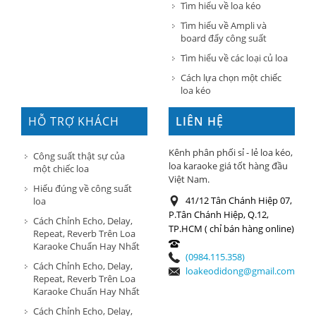
Tìm hiểu về loa kéo
Tìm hiểu về Ampli và
board đẩy công suất
Tìm hiểu về các loại củ loa
Cách lựa chọn một chiếc
loa kéo
HỖ TRỢ KHÁCH
LIÊN HỆ
HÀNG
Kênh phân phối sỉ - lẻ loa kéo,
Công suất thật sự của
loa karaoke giá tốt hàng đầu
một chiếc loa
Việt Nam.
Hiểu đúng về công suất
41/12 Tân Chánh Hiệp 07,
loa
P.Tân Chánh Hiệp, Q.12,
Cách Chỉnh Echo, Delay,
TP.HCM ( chỉ bán hàng online)
Repeat, Reverb Trên Loa
Karaoke Chuẩn Hay Nhất
(0984.115.358)
Cách Chỉnh Echo, Delay,
loakeodidong@gmail.com
Repeat, Reverb Trên Loa
Karaoke Chuẩn Hay Nhất
Cách Chỉnh Echo, Delay,