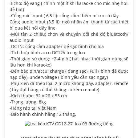
-Echo: độ vang ( chỉnh một ít khi karaoke cho mic nhẹ hơi,
dễ hát)
-Cổng mic input ( 6,5 li): cổng cắm thêm micro có dây
Cổng audio input (3,5 li): ngõ nhận âm thanh từ các thiết
bị qua kết nối dây line
-Mũi tên 2 chiều: chọn và chuyển đổi chế độ bluetooth/
audio input
-DC IN: cổng cắm adapter để sạc bình cho loa
-Tích hợp bình accu DC12V trong loa
-Thời gian sử dụng: ~2-4 giờ ( hát nhạc thời gian dùng sẽ
lâu hơn khi karaoke)
-Đèn báo pin/accu: charge ( đang sạc), Full ( bình đã được
nạp đầy), undervoltage ( bình yếu cần sạc ngay)
-Phụ kiện đi theo loa: 2 micro không dây, adapter, remote
( tùy đợt hàng có thể không có kèm remote)
-Kích thước: 32 x 26 x 53 cm
-Trọng lượng: 8kg
-Hàng ráp tại Việt Nam
-Bảo hành chính hãng 12 tháng.