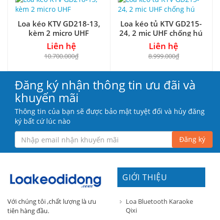
Loa kéo KTV GD218-13,
Loa kéo tủ KTV GD215-
kèm 2 micro UHF
24, 2 mic UHF chống hú
Liên hệ
Liên hệ
10.700.000₫
8.999.000₫
Đăng ký nhận thông tin ưu đãi và
khuyến mãi
Thông tin của bạn sẽ được bảo mật tuyệt đối và hủy đăng
ký bất cứ lúc nào
Đăng ký
GIỚI THIỆU
Loa Bluetooth Karaoke
Với chúng tôi ,chất lượng là ưu
Qixi
tiên hàng đầu.