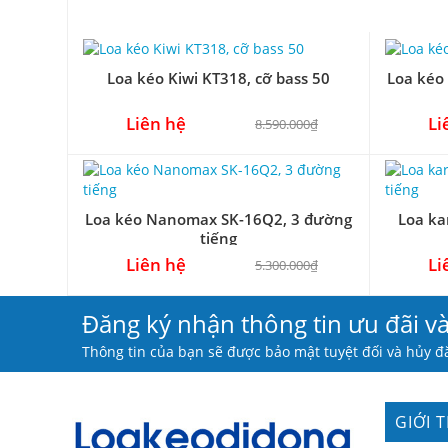
Loa kéo Kiwi KT318, cỡ bass 50
Loa kéo
Liên hệ
Li
8.590.000₫
Loa kéo Nanomax SK-16Q2, 3 đường
Loa ka
tiếng
Liên hệ
Li
5.300.000₫
Đăng ký nhận thông tin ưu đãi v
Thông tin của bạn sẽ được bảo mật tuyệt đối và hủy đă
GIỚI 