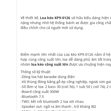
Về thiết kế,
Loa kéo KP9-0126
sở hữu kiểu dáng hiện đ
nặng nhưng nhờ hệ thống bánh xe được gia công chắc
điều chỉnh cho cả người mới sử dụng.
Điểm mạnh lớn nhất của Loa kéo KP9-0126 nằm ở h
hợp cùng công suất lớn, loa dễ dàng phủ âm tốt tron
nhóm
loa kéo công suất lớn
được ưa chuộng hiện nay
Thông số kỹ thuật:
-Dòng loa hát karaoke dùng điện
-Vỏ thùng đóng bằng gỗ ép công nghiệp, ngoài sơn gai,
-Số đơn vị loa: 2 bass 30 (coil 56), 1 sub 50 ( coil 74), 2 
-Board công suất 300W
-Bluetooth 7.5
-TWS: kết nối bluetooth 2 loa với nhau
-Speaker out: ngõ ra âm thanh , trở kháng 8Ω