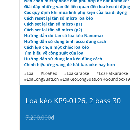
Nên chọn microphone nào phù hợp để hát karaoke?
Giải đáp những vấn đề liên quan đến loa kéo di động
Các quy định khi mua linh phụ kiện của loa di động
Cách reset lại tần số micro loa kéo
Cách set lại tần số micro (p1)
Cách set lại tần số micro (p2)
Hướng dẫn dò tần số loa kéo Nanomax
Hướng dẫn sử dụng bình accu đúng cách
Cách lựa chọn một chiếc loa kéo
Tìm hiểu về công suất của loa
Hướng dẫn sử dụng loa kéo đúng cách
Chỉnh hiệu ứng vang để hát karaoke hay hơn
#Loa #LoaKeo #LoaKaraoke #LoaHatKaraoke
#LoaCongSuatLon #LoaKeoCongSuatLon #SoundboxT99
Loa kéo KP9-0126, 2 bass 30
7.290.000đ