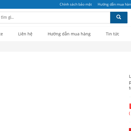
Chính sách bảo mật
Hướng dẫn mua hà
te
Liên hệ
Hướng dẫn mua hàng
Tin tức
L
p
t
(