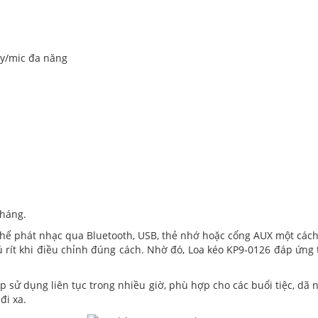
ây/mic đa năng
tháng.
 thể phát nhạc qua Bluetooth, USB, thẻ nhớ hoặc cổng AUX một các
ú rít khi điều chỉnh đúng cách. Nhờ đó, Loa kéo KP9-0126 đáp ứng 
p sử dụng liên tục trong nhiều giờ, phù hợp cho các buổi tiệc, dã n
đi xa.