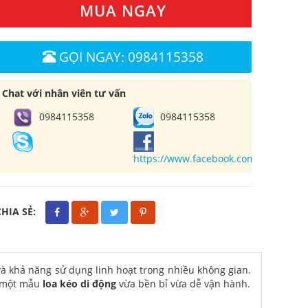
MUA NGAY
GỌI NGAY: 0984115358
Chat với nhân viên tư vấn
0984115358
0984115358
https://www.facebook.com/cuahangl
CHIA SẺ:
à khả năng sử dụng linh hoạt trong nhiều không gian.
n một mẫu
loa kéo di động
vừa bền bỉ vừa dễ vận hành.