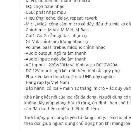
-M Pri: ưu tiên âm thanh từ micro
-EQ: chọn tone nhạc
-USB: phát nhạc mp3
-Hiệu ứng: echo, delay, repeat, reverb
-Mic1, Mic2: cổng cắm micro có dây, đầu thu mic ko d
-Chỉnh mic: M Vol, M Mid, M Bass
-Gui1, Gui2: cắm guitar, nhạc cụ
-GT Vol: chỉnh âm lượng nhạc cụ
-Volume, bass, treble, middle: chỉnh nhạc
-Audio output: ngõ ra âm thanh
-Audio input: ngõ vào âm thanh
-AC inpout ~220V/50Hz và bình accu DC12V/20A
-DC 12V input: ngõ kết nối thêm bình ắc quy phụ
-Phụ kiện kèm theo loa: 2
mic
UHF, dây nguồn
-Hàng ráp tại Việt Nam
-Bảo hành: củ loa + main 12 tháng, micro + ắc quy 06 
Khả năng kết nối của loa rất đa dạng. Người dùng có
không dây giúp giọng hát rõ ràng, ổn định, hạn chế h
cần đầu tư thêm nhiều thiết bị đi kèm.
Thời lượng pin cũng là yếu tố đáng chú ý. Loa cho phé
theo dõi, giúp người dùng chủ động hơn khi mang loa 