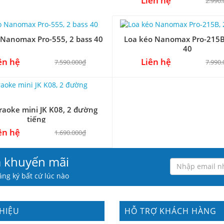
Liên hệ
2.990
 Nanomax Pro-555, 2 bass 40
Loa kéo Nanomax Pro-215B,
40
ên hệ
Liên hệ
7.590.000₫
7.990
raoke mini JK K08, 2 đường
tiếng
ên hệ
1.690.000₫
à khuyến mãi
ng ký bất cứ lúc nào
THIỆU
HỖ TRỢ KHÁCH HÀNG