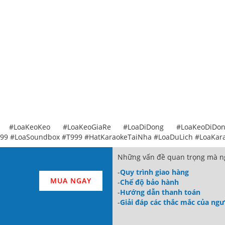
 #LoaKeoKeo #LoaKeoGiaRe #LoaDiDong #LoaKeoDiDo
9 #LoaSoundbox #T999 #HatKaraokeTaiNha #LoaDuLich #LoaKar
Những vấn đề quan trọng mà ng
-
Quy trình giao hàng
MUA NGAY
-
Chế độ bảo hành
-
Hướng dẫn thanh toán
-
Giải đáp các thắc mắc của ng