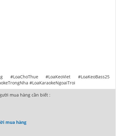
ng #LoaChoThue #LoaKeoViet #LoaKeoBass25
aokeTrongNha #LoaKaraokeNgoaiTroi
ười mua hàng cần biết :
ười mua hàng