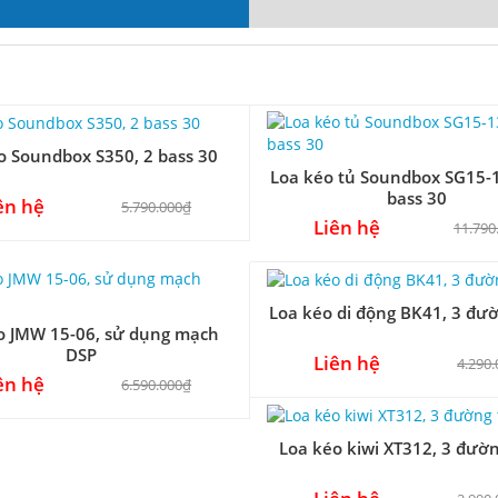
o Soundbox S350, 2 bass 30
Loa kéo tủ Soundbox SG15-1
bass 30
ên hệ
5.790.000₫
Liên hệ
11.790
Loa kéo di động BK41, 3 đườ
o JMW 15-06, sử dụng mạch
DSP
Liên hệ
4.290
ên hệ
6.590.000₫
Loa kéo kiwi XT312, 3 đườn