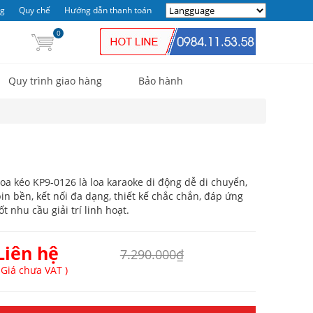
ng
Quy chế
Hướng dẫn thanh toán
0
Quy trình giao hàng
Bảo hành
oa kéo KP9-0126 là loa karaoke di động dễ di chuyển,
in bền, kết nối đa dạng, thiết kế chắc chắn, đáp ứng
ốt nhu cầu giải trí linh hoạt.
Liên hệ
7.290.000₫
 Giá chưa VAT )