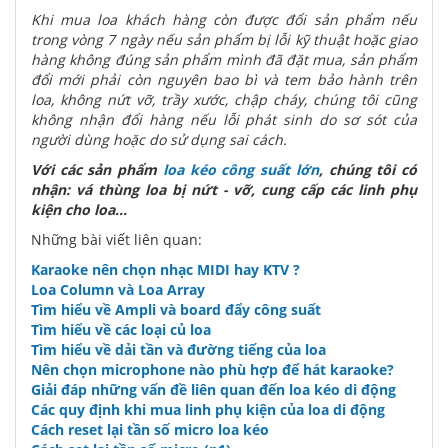
Khi mua loa khách hàng còn được đổi sản phẩm nếu
trong vòng 7 ngày nếu sản phẩm bị lỗi kỹ thuật hoặc giao
hàng không đúng sản phẩm mình đã đặt mua, sản phẩm
đổi mới phải còn nguyên bao bì và tem bảo hành trên
loa, không nứt vỡ, trầy xước, chập cháy, chúng tôi cũng
không nhận đổi hàng nếu lỗi phát sinh do sơ sót của
người dùng hoặc do sử dụng sai cách.
Với các sản phẩm
loa kéo công suất lớn
, chúng tôi có
nhận: vá thùng loa bị nứt - vỡ, cung cấp các linh phụ
kiện cho loa...
Những bài viết liên quan:
Karaoke nên chọn nhạc MIDI hay KTV ?
Loa Column và Loa Array
Tìm hiểu về Ampli và board đẩy công suất
Tìm hiểu về các loại củ loa
Tìm hiểu về dải tần và đường tiếng của loa
Nên chọn microphone nào phù hợp để hát karaoke?
Giải đáp những vấn đề liên quan đến loa kéo di động
Các quy định khi mua linh phụ kiện của loa di động
Cách reset lại tần số micro loa kéo