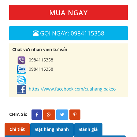
MUA NGAY
GỌI NGAY: 0984115358
Chat với nhân viên tư vấn
0984115358
0984115358
https://www.facebook.com/cuahangloakeo
CHIA SẺ:
Chi tiết
Đặt hàng nhanh
Đánh giá