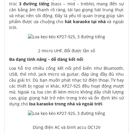
trúc
3 đường tiếng
(bass – mid – treble), mang đến sự
cân bằng âm thanh rõ ràng, tái tạo giọng hát trung thực
và nhạc nền sôi động. Đây là yếu tố quan trọng giúp sản
phẩm được ưa chuộng cho
hát karaoke tại nhà
và ngoài
trời.
2 micro UHF, đổi được tần số
Đa dạng tính năng – dễ dàng kết nối
Loa hỗ trợ nhiều cổng kết nối phổ biến như Bluetooth,
USB, thẻ nhớ, jack micro và guitar, đáp ứng đầy đủ nhu
cầu giải trí. Dù bạn muốn phát nhạc từ điện thoại, TV hay
các thiết bị ngoại vi khác, KP27-925 đều hoạt động mượt
mà. Ngoài ra, loa còn đi kèm micro không dây chất lượng
cao, giúp giọng hát trở nên trong trẻo và ổn định khi sử
dụng cho
loa karaoke trong nhà và ngoài trời
.
Dùng điện AC và bình accu DC12V