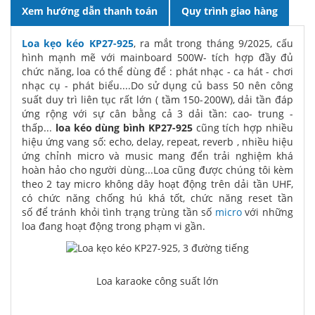
Xem hướng dẫn thanh toán
Quy trình giao hàng
Loa kẹo kéo KP27-925
, ra mắt trong tháng 9/2025, cấu
hình mạnh mẽ với mainboard 500W- tích hợp đầy đủ
chức năng, loa có thể dùng để : phát nhạc - ca hát - chơi
nhạc cụ - phát biểu....Do sử dụng củ bass 50 nên công
suất duy trì liên tục rất lớn ( tầm 150-200W), dải tần đáp
ứng rộng với sự cân bằng cả 3 dải tần: cao- trung -
thấp...
loa kéo dùng bình KP27-925
cũng tích hợp nhiều
hiệu ứng vang số:
echo, delay, repeat, reverb , nhiều hiệu
ứng chỉnh micro và music mang đển trải nghiệm khá
hoàn hảo cho người dùng...Loa cũng được chúng tôi kèm
theo 2 tay micro không dây hoạt động trên dải tần UHF,
có chức năng chống hú khá tốt, chức năng reset tần
số để tránh khỏi tình trạng trùng tần số
micro
với những
loa đang hoạt động trong phạm vi gần.
Loa karaoke công suất lớn