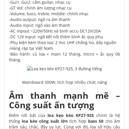
-Gui1, Gui2: cắm guitar, nhạc cụ
-GT Vol: chỉnh âm lượng nhạc cụ
-Volume, bass, treble, middle: chỉnh nhạc
-Audio output: ngõ ra âm thanh
-Audio input: ngõ vào âm thanh
-AC inpout ~220V/50Hz và bình accu DC12V/20A
-DC 12V input: ngõ kết nối thêm bình ắc quy phụ
-Phụ kiện kèm theo loa: 2 mic UHF chống hú, dây nguồn
-Hàng ráp tại Việt Nam
-Bảo hành: củ loa + main 12 tháng, micro + ắc quy 06
tháng.
Mainboard 500W, tích hợp nhiều chức năng
Âm thanh mạnh mẽ –
Công suất ấn tượng
Điểm nổi bật của
loa kẹo kéo KP27-925
chính là hệ
thống
loa kéo công suất lớn
tích hợp
bass 50
cho âm
trầm sâu, chắc, đầy uy lực. Cùng với đó, loa sở hữu cấu