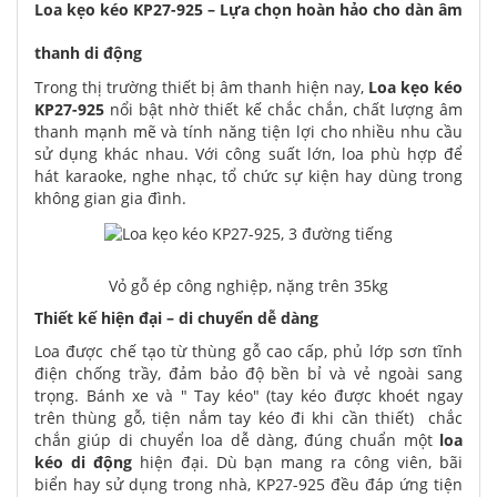
Loa kẹo kéo KP27-925 – Lựa chọn hoàn hảo cho dàn âm
thanh di động
Trong thị trường thiết bị âm thanh hiện nay,
Loa kẹo kéo
KP27-925
nổi bật nhờ thiết kế chắc chắn, chất lượng âm
thanh mạnh mẽ và tính năng tiện lợi cho nhiều nhu cầu
sử dụng khác nhau. Với công suất lớn, loa phù hợp để
hát karaoke, nghe nhạc, tổ chức sự kiện hay dùng trong
không gian gia đình.
Vỏ gỗ ép công nghiệp, nặng trên 35kg
Thiết kế hiện đại – di chuyển dễ dàng
Loa được chế tạo từ thùng gỗ cao cấp, phủ lớp sơn tĩnh
điện chống trầy, đảm bảo độ bền bỉ và vẻ ngoài sang
trọng. Bánh xe và " Tay kéo" (tay kéo được khoét ngay
trên thùng gỗ, tiện nắm tay kéo đi khi cần thiết) chắc
chắn giúp di chuyển loa dễ dàng, đúng chuẩn một
loa
kéo di động
hiện đại. Dù bạn mang ra công viên, bãi
biển hay sử dụng trong nhà, KP27-925 đều đáp ứng tiện