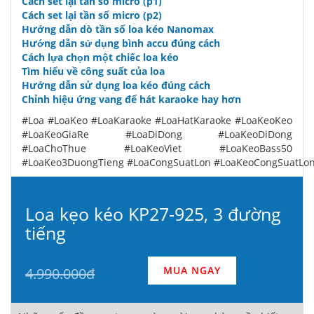
Cách set lại tần số micro (p1)
Cách set lại tần số micro (p2)
Hướng dẫn dò tần số loa kéo Nanomax
Hướng dẫn sử dụng bình accu đúng cách
Cách lựa chọn một chiếc loa kéo
Tìm hiểu về công suất của loa
Hướng dẫn sử dụng loa kéo đúng cách
Chỉnh hiệu ứng vang để hát karaoke hay hơn
#Loa #LoaKeo #LoaKaraoke #LoaHatKaraoke #LoaKeoKeo
#LoaKeoGiaRe #LoaDiDong #LoaKeoDiDong
#LoaChoThue #LoaKeoViet #LoaKeoBass50
#LoaKeo3DuongTieng #LoaCongSuatLon #LoaKeoCongSuatLo
Loa kẹo kéo KP27-925, 3 đường
tiếng
MUA NGAY
4.990.000đ