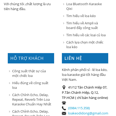
Loa Bluetooth Karaoke
Với chúng tôi ,chất lượng là ưu
Qixi
tiên hàng đầu.
Tìm hiểu về loa kéo
Tìm hiểu về Ampli và
board đẩy công suất
Tìm hiểu về các loại củ loa
Cách lựa chọn một chiếc
loa kéo
HỖ TRỢ KHÁCH
LIÊN HỆ
HÀNG
Kênh phân phối sỉ - lẻ loa kéo,
Công suất thật sự của
loa karaoke giá tốt hàng đầu
một chiếc loa
Việt Nam.
Hiểu đúng về công suất
41/12 Tân Chánh Hiệp 07,
loa
P.Tân Chánh Hiệp, Q.12,
Cách Chỉnh Echo, Delay,
TP.HCM ( chỉ bán hàng online)
Repeat, Reverb Trên Loa
Karaoke Chuẩn Hay Nhất
(0984.115.358)
Cách Chỉnh Echo, Delay,
loakeodidong@gmail.com
Repeat, Reverb Trên Loa