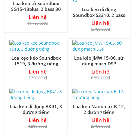
Loa kéo tủ Soundbox
SG15-13plus, 2 bass 30
Loa kéo di động
Soundbox S3310, 2 bass
Liên hệ
30
Liên hệ
11.790.000₫
5.790.000₫
Loa kẹo kéo Soundbox
Loa kéo JMW 15-06, sử
1519, 3 đường tiếng
dụng mạch DSP
Liên hệ
Liên hệ
3.790.000₫
6.590.000₫
Loa kéo di động BK41, 3
Loa kéo Nanomax B-12,
đường tiếng
2 đường tiếng
Liên hệ
Liên hệ
4.290.000₫
2.790.000₫