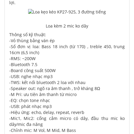
lợi.
Loa kèm 2 mic ko dây
Thông số kỹ thuật:
-Vỏ thùng bằng ván ép
-Số đơn vị loa: Bass 18 inch (từ 170) , treble 450, trung
16cm (6,5 inch)
-RMS: ~200W
-Bluetooth 7.5
-Board công suất 500W
-USB: nghe nhạc mp3
-TWS: kết nối bluetooth 2 loa với nhau
-Speaker out: ngõ ra âm thanh , trở kháng 8Ω
-M Pri: ưu tiên âm thanh từ micro
-EQ: chọn tone nhạc
-USB: phát nhạc mp3
-Hiệu ứng: echo, delay, repeat, reverb
-Mic1, Mic2: cổng cắm micro có dây, đầu thu mic ko
dây/mic đa năng
-Chỉnh mic: M Vol, M Mid, M Bass