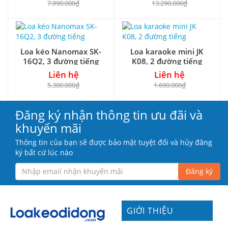
7.990.000₫
13.290.000₫
Loa kéo Nanomax SK-
Loa karaoke mini JK
16Q2, 3 đường tiếng
K08, 2 đường tiếng
Liên hệ
Liên hệ
5.300.000₫
1.690.000₫
Đăng ký nhận thông tin ưu đãi và
khuyến mãi
Thông tin của bạn sẽ được bảo mật tuyệt đối và hủy đăng
ký bất cứ lúc nào
Đăng ký
GIỚI THIỆU