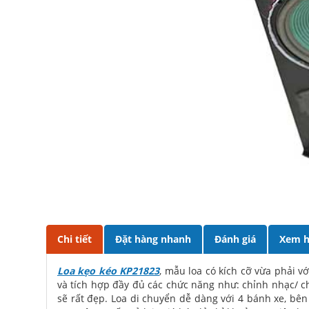
Chi tiết
Đặt hàng nhanh
Đánh giá
Xem h
Loa kẹo kéo KP21823
, mẫu loa có kích cỡ vừa phải v
và tích hợp đầy đủ các chức năng như: chỉnh nhạc/ ch
sẽ rất đẹp. Loa di chuyển dễ dàng với 4 bánh xe, bên