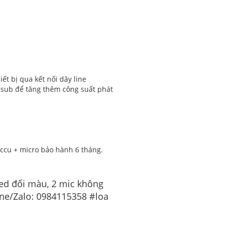
ết bị qua kết nối dây line
c sub để tăng thêm công suất phát
accu + micro bảo hành 6 tháng.
led đổi màu, 2 mic không
line/Zalo: 0984115358 #loa