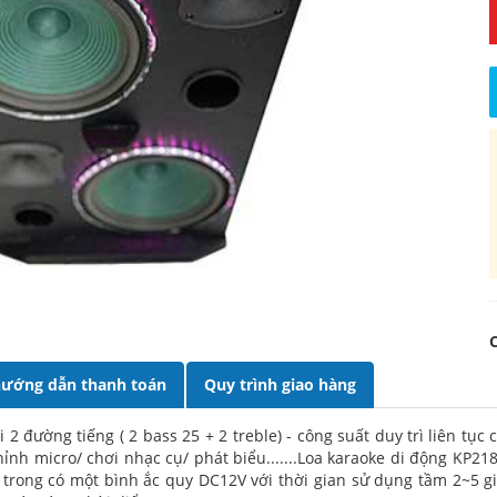
ướng dẫn thanh toán
Quy trình giao hàng
ới 2 đường tiếng ( 2 bass 25 + 2 treble) - công suất duy trì liên t
ỉnh micro/ chơi nhạc cụ/ phát biểu.......Loa karaoke di động KP21
 trong có một bình ắc quy DC12V với thời gian sử dụng tầm 2~5 g