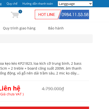
ng
Quy chế
Hướng dẫn thanh toán
0
Quy trình giao hàng
Bảo hành
oa kẹo kéo KP21823, loa kích cỡ trung bình, 2 bass
5cm + 2 treble + board công suất 200W, âm thanh
ống động, vỏ gỗ nên dải trầm sâu, 2 mic ko dây...
Liên hệ
4.790.000₫
 Giá chưa VAT )