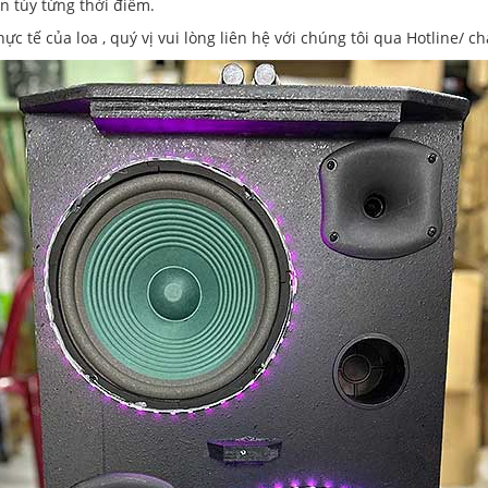
ơn tùy từng thời điểm.
c tế của loa , quý vị vui lòng liên hệ với chúng tôi qua Hotline/ c