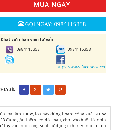
MUA NGAY
GỌI NGAY: 0984115358
Chat với nhân viên tư vấn
0984115358
0984115358
https://www.facebook.com/cuahangl
CHIA SẺ:
ục của loa tầm 100W, loa này dùng board công suất 200W
823 được gắn thêm led đổi màu, chơi vào buổi tối nhìn
iờ tùy vào mức công suất sử dụng ( chỉ nên mởi tối đa