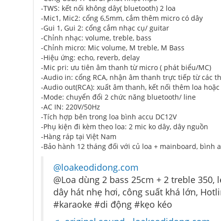
-TWS: kết nối không dây( bluetooth) 2 loa
-Mic1, Mic2: cổng 6,5mm, cắm thêm micro có dây
-Gui 1, Gui 2: cổng cắm nhạc cụ/ guitar
-Chỉnh nhạc: volume, treble, bass
-Chỉnh micro: Mic volume, M treble, M Bass
-Hiệu ứng: echo, reverb, delay
-Mic pri: ưu tiên âm thanh từ micro ( phát biểu/MC)
-Audio in: cổng RCA, nhận âm thanh trực tiếp từ các thi
-Audio out(RCA): xuất âm thanh, kết nối thêm loa hoặ
-Mode: chuyển đổi 2 chức năng bluetooth/ line
-AC IN: 220V/50Hz
-Tích hợp bên trong loa bình accu DC12V
-Phụ kiện đi kèm theo loa: 2 mic ko dây, dây nguồn
-Hàng ráp tại Việt Nam
-Bảo hành 12 tháng đối với củ loa + mainboard, bình 
@loakeodidong.com
@Loa dùng 2 bass 25cm + 2 treble 350, 
dây hát nhẹ hơi, công suất khá lớn, Hot
#karaoke #di động #kẹo kéo