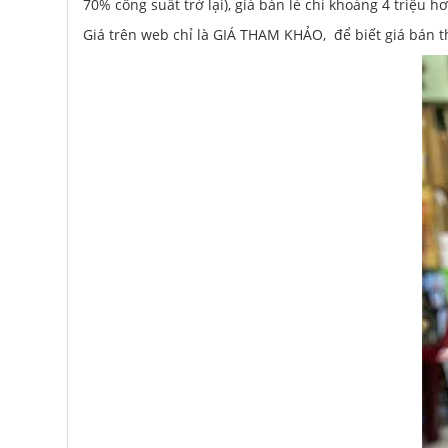
70% công suất trở lại), giá bán lẻ chỉ khoảng 4 triệu h
Giá trên web chỉ là GIÁ THAM KHẢO, để biết giá bán thự