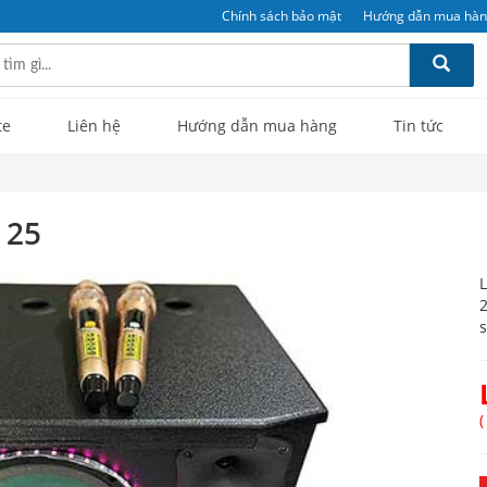
Chính sách bảo mật
Hướng dẫn mua hà
te
Liên hệ
Hướng dẫn mua hàng
Tin tức
 25
L
2
s
(