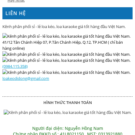
Hay Nhất
LIÊN HỆ
Kênh phân phối sỉ - lẻ loa kéo, loa karaoke giá tốt hàng đầu Việt Nam.
41/12 Tân Chánh Hiệp 07, P.Tân Chánh Hiệp, Q.12, TP.HCM ( chỉ bán
hàng online)
(0984.115.358)
loakeodidong@gmail.com
HÌNH THỨC THANH TOÁN
Người đại diện: Nguyễn Hồng Nam
Chứng nhận ĐKKD số : 41L8021150 , MST: 0313921880