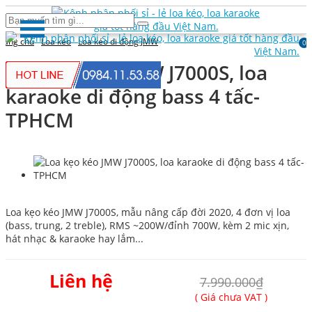
rang chủ
Loa kéo
Loa kéo di động JMW
0
Loa kẹo kéo JMW J7000S, loa
karaoke di động bass 4 tấc-
TPHCM
Loa kẹo kéo JMW J7000S, mẫu nâng cấp đời 2020, 4 đơn vị loa
(bass, trung, 2 treble), RMS ~200W/đỉnh 700W, kèm 2 mic xịn,
hát nhạc & karaoke hay lắm...
Liên hệ
7.990.000₫
( Giá chưa VAT )