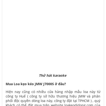
Thử hát karaoke
Mua Loa kẹo kéo JMW J7000S ở đâu?
Hiện nay cũng có nhiều cửa hàng nhập mẫu loa này từ
công ty Huế ( công ty sở hữu thương hiệu JMW và phân
phối độc quyền dòng loa này, công ty đặt tại TPHCM ) , quý
khách có thể đặt mua trên website loakeodidong.com của