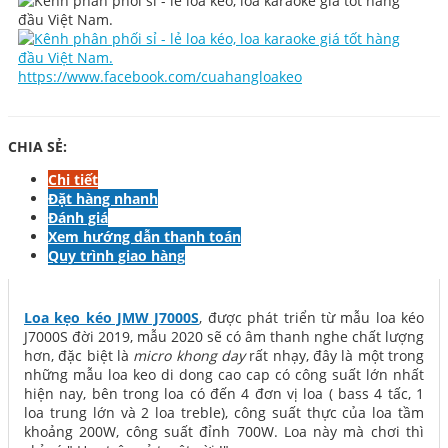
https://www.facebook.com/cuahangloakeo
CHIA SẺ:
Chi tiết
Đặt hàng nhanh
Đánh giá
Xem hướng dẫn thanh toán
Quy trình giao hàng
Loa kẹo kéo JMW J7000S
, được phát triển từ mẫu loa kéo
J7000S đời 2019, mẫu 2020 sẽ có âm thanh nghe chất lượng
hơn, đặc biệt là
micro khong day
rất nhạy, đây là một trong
những mẫu loa keo di dong cao cap có công suất lớn nhất
hiện nay, bên trong loa có đến 4 đơn vị loa ( bass 4 tấc, 1
loa trung lớn và 2 loa treble), công suất thực của loa tầm
khoảng 200W, công suất đỉnh 700W. Loa này mà chơi thì