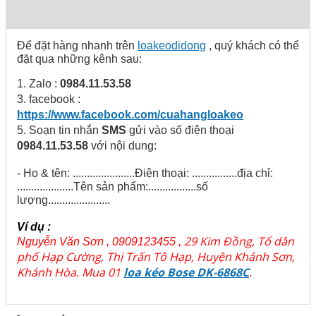
Để đặt hàng nhanh trên
loakeodidong
, quý khách có thể
đặt qua những kênh sau:
1. Zalo :
0984.11.53.58
3. facebook :
https://www.facebook.com/cuahangloakeo
5. Soạn tin nhắn
SMS
gửi vào số điện thoại
0984.11.53.58
với nội dung:
- Họ & tên: ......................Điện thoại: ................địa chỉ:
....................Tên sản phẩm:.................số
lượng......................
Ví dụ :
29 Kim Đồng, Tổ dân
Nguyễn Văn Sơn , 0909123455 ,
phố Hạp Cường, Thị Trấn Tô Hạp, Huyện Khánh Sơn,
Khánh Hòa. Mua 01
loa kéo Bose DK-6868C
.