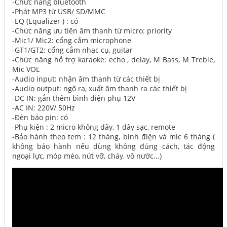
-Chức năng bluetooth
-Phát MP3 từ USB/ SD/MMC
-EQ (Equalizer ) : có
-Chức năng ưu tiên âm thanh từ micro: priority
-Mic1/ Mic2: cổng cắm microphone
-GT1/GT2: cổng cắm nhạc cụ, guitar
-Chức năng hỗ trợ karaoke: echo , delay, M Bass, M Treble,
Mic VOL
-Audio input: nhận âm thanh từ các thiết bị
-Audio output: ngõ ra, xuất âm thanh ra các thiết bị
-DC IN: gắn thêm bình điện phụ 12V
-AC IN: 220V/ 50Hz
-Đèn báo pin: có
-Phụ kiện : 2 micro không dây, 1 dây sạc, remote
-Bảo hành theo tem : 12 tháng, bình điện và mic 6 tháng (
không bảo hành nếu dùng không đúng cách, tác động
ngoại lực, móp méo, nứt vỡ, cháy, vô nước...)