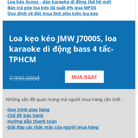
Loa kéo Acnos - dàn karaoke di động thế hệ mới
Bán trả góp loa kéo lãi suất 0% qua MPOS
Quy định về đặt mua linh phụ kiện loa kéo
Loa kẹo kéo JMW J7000S, loa
karaoke di động bass 4 tấc-
TPHCM
MUA NGAY
7.990.000đ
Những vấn đề quan trọng mà người mua hàng cần biết :
-
Quy trình giao hàng
-
Chế độ bảo hành
-
Hướng dẫn thanh toán
-
Giải đáp các thắc mắc của người mua hàng