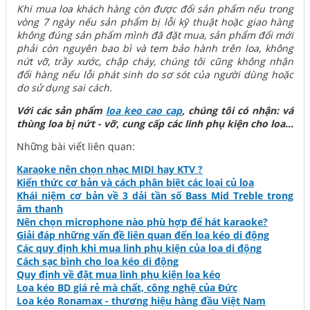
Khi mua loa khách hàng còn được đổi sản phẩm nếu trong
vòng 7 ngày nếu sản phẩm bị lỗi kỹ thuật hoặc giao hàng
không đúng sản phẩm mình đã đặt mua, sản phẩm đổi mới
phải còn nguyên bao bì và tem bảo hành trên loa, không
nứt vỡ, trầy xước, chập cháy, chúng tôi cũng không nhận
đổi hàng nếu lỗi phát sinh do sơ sót của người dùng hoặc
do sử dụng sai cách.
Với các sản phẩm
loa keo cao cap
, chúng tôi có nhận: vá
thùng loa bị nứt - vỡ, cung cấp các linh phụ kiện cho loa...
Những bài viết liên quan:
Karaoke nên chọn nhạc MIDI hay KTV ?
Kiến thức cơ bản và cách phân biệt các loại củ loa
Khái niệm cơ bản về 3 dải tần số Bass Mid Treble trong
âm thanh
Nên chọn microphone nào phù hợp để hát karaoke?
Giải đáp những vấn đề liên quan đến loa kéo di động
Các quy định khi mua linh phụ kiện của loa di động
Cách sạc bình cho loa kéo di động
Quy định về đặt mua linh phụ kiện loa kéo
Loa kéo BD giá rẻ mà chất, công nghệ của Đức
Loa kéo Ronamax - thương hiệu hàng đầu Việt Nam