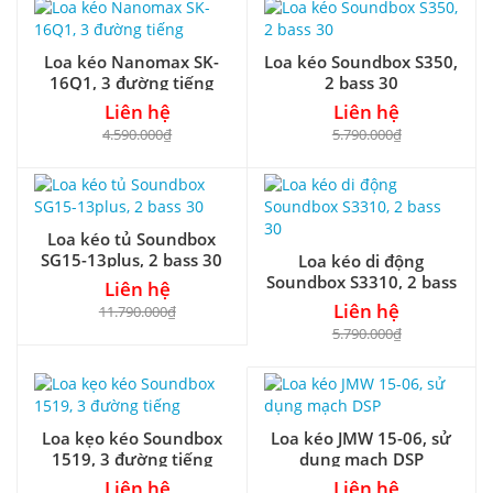
Loa kéo Nanomax SK-
Loa kéo Soundbox S350,
16Q1, 3 đường tiếng
2 bass 30
Liên hệ
Liên hệ
4.590.000₫
5.790.000₫
Loa kéo tủ Soundbox
SG15-13plus, 2 bass 30
Loa kéo di động
Soundbox S3310, 2 bass
Liên hệ
30
Liên hệ
11.790.000₫
5.790.000₫
Loa kẹo kéo Soundbox
Loa kéo JMW 15-06, sử
1519, 3 đường tiếng
dụng mạch DSP
Liên hệ
Liên hệ