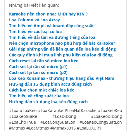
Những bài viết liên quan:
Karaoke nên chọn nhạc MIDI hay KTV ?
Loa Column và Loa Array
Tìm hiểu về Ampli và board đẩy công suất
Tìm hiểu về các loại củ loa
Tìm hiểu về dải tần và đường tiếng của loa
Nên chọn microphone nào phù hợp để hát karaoke?
Giải đáp những vấn đề liên quan đến loa kéo di động
Các quy định khi mua linh phụ kiện của loa di động
Cách reset lại tần số micro loa kéo
Cách set lại tần số micro (p1)
Cách set lại tần số micro (p2)
Loa kéo Ronamax - thương hiệu hàng đầu Việt Nam
Hướng dẫn sử dụng bình accu đúng cách
Cách lựa chọn một chiếc loa kéo
Tìm hiểu về công suất của loa
Hướng dẫn sử dụng loa kéo đúng cách
#Loa #LoaKeo #LoaKaraoke #LoaHatKaraoke #LoaKeoKeo
#LoaKeoGiaRe #LoaDiDong #LoaKeoDiDong
#LoaChoThue #LoaCongSuatLon #LoaKeoCongSuatLon
#Mtmax #LoaMtmax #Mtmax8315 #LoaLUXURY