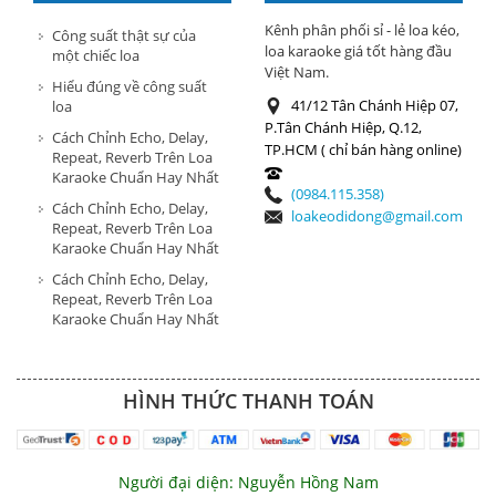
HÀNG
Kênh phân phối sỉ - lẻ loa kéo,
Công suất thật sự của
loa karaoke giá tốt hàng đầu
một chiếc loa
Việt Nam.
Hiểu đúng về công suất
41/12 Tân Chánh Hiệp 07,
loa
P.Tân Chánh Hiệp, Q.12,
Cách Chỉnh Echo, Delay,
TP.HCM ( chỉ bán hàng online)
Repeat, Reverb Trên Loa
Karaoke Chuẩn Hay Nhất
(0984.115.358)
Cách Chỉnh Echo, Delay,
loakeodidong@gmail.com
Repeat, Reverb Trên Loa
Karaoke Chuẩn Hay Nhất
Cách Chỉnh Echo, Delay,
Repeat, Reverb Trên Loa
Karaoke Chuẩn Hay Nhất
HÌNH THỨC THANH TOÁN
Người đại diện: Nguyễn Hồng Nam