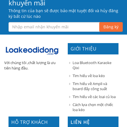
khuyến mãi
Thông tin của bạn sẽ được bảo mật tuyệt đối và hủy đăng
ký bất cứ lúc nào
Đăng ký
GIỚI THIỆU
Loa Bluetooth Karaoke
Với chúng tôi ,chất lượng là ưu
Qixi
tiên hàng đầu.
Tìm hiểu về loa kéo
Tìm hiểu về Ampli và
board đẩy công suất
Tìm hiểu về các loại củ loa
Cách lựa chọn một chiếc
loa kéo
HỖ TRỢ KHÁCH
LIÊN HỆ