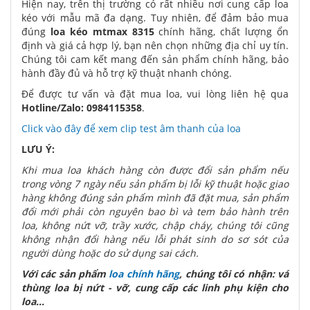
Hiện nay, trên thị trường có rất nhiều nơi cung cấp loa
kéo với mẫu mã đa dạng. Tuy nhiên, để đảm bảo mua
đúng
loa kéo mtmax 8315
chính hãng, chất lượng ổn
định và giá cả hợp lý, bạn nên chọn những địa chỉ uy tín.
Chúng tôi cam kết mang đến sản phẩm chính hãng, bảo
hành đầy đủ và hỗ trợ kỹ thuật nhanh chóng.
Để được tư vấn và đặt mua loa, vui lòng liên hệ qua
Hotline/Zalo: 0984115358
.
Click vào đây để xem clip test âm thanh của loa
LƯU Ý:
Khi mua loa khách hàng còn được đổi sản phẩm nếu
trong vòng 7 ngày nếu sản phẩm bị lỗi kỹ thuật hoặc giao
hàng không đúng sản phẩm mình đã đặt mua, sản phẩm
đổi mới phải còn nguyên bao bì và tem bảo hành trên
loa, không nứt vỡ, trầy xước, chập cháy, chúng tôi cũng
không nhận đổi hàng nếu lỗi phát sinh do sơ sót của
người dùng hoặc do sử dụng sai cách.
Với các sản phẩm
loa chính hãng
, chúng tôi có nhận: vá
thùng loa bị nứt - vỡ, cung cấp các linh phụ kiện cho
loa...