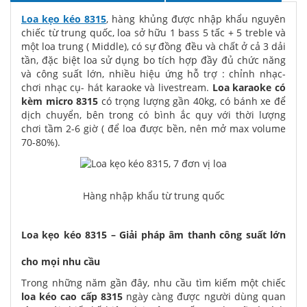
Loa kẹo kéo 8315
, hàng khủng được nhập khẩu nguyên
chiếc từ trung quốc, loa sở hữu 1 bass 5 tấc + 5 treble và
một loa trung ( Middle), có sự đồng đều và chất ở cả 3 dải
tần, đặc biệt loa sử dụng bo tích hợp đầy đủ chức năng
và công suất lớn, nhiều hiệu ứng hỗ trợ : chỉnh nhạc-
chơi nhạc cụ- hát karaoke và livestream.
Loa karaoke có
kèm micro 8315
có trọng lượng gần 40kg, có bánh xe để
dịch chuyển, bên trong có bình ắc quy với thời lượng
chơi tầm 2-6 giờ ( để loa được bền, nên mở max volume
70-80%).
Hàng nhập khẩu từ trung quốc
Loa kẹo kéo 8315 – Giải pháp âm thanh công suất lớn
cho mọi nhu cầu
Trong những năm gần đây, nhu cầu tìm kiếm một chiếc
loa kéo cao cấp 8315
ngày càng được người dùng quan