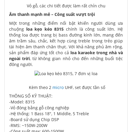
Vỏ gỗ, các chi tiết được làm rất chỉn chu
Âm thanh mạnh mẽ – Công suất vượt trội
Một trong những điểm nổi bật khiến người dùng ưa
chuộng
loa kẹo kéo 8315
chính là công suất lớn. Hệ
thống loa được trang bị bass đường kính lớn, mang đến
âm trầm sâu, chắc, kết hợp cùng treble trong trẻo giúp
tái hiện âm thanh chân thực. Với khả năng phủ âm rộng,
sản phẩm đáp ứng tốt cho cả
loa karaoke trong nhà và
ngoài trời
, từ không gian nhỏ cho đến những buổi tiệc
đông người.
Kèm theo 2
micro
UHF, set được tần số
THÔNG SỐ KỸ THUẬT:
-Model: 8315
-Vỏ đóng bằng gỗ công nghiệp
-Hệ thống: 1 Bass 18", 1 Middle, 5 Treble
-Board sử dụng Chip DSP
-RMS: ~150W-200W
-Công suất max: 600-1500W