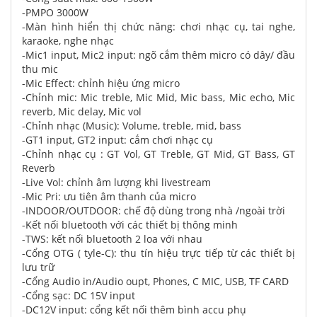
-PMPO 3000W
-Màn hình hiển thị chức năng: chơi nhạc cụ, tai nghe,
karaoke, nghe nhạc
-Mic1 input, Mic2 input: ngõ cắm thêm micro có dây/ đầu
thu mic
-Mic Effect: chỉnh hiệu ứng micro
-Chỉnh mic: Mic treble, Mic Mid, Mic bass, Mic echo, Mic
reverb, Mic delay, Mic vol
-Chỉnh nhạc (Music): Volume, treble, mid, bass
-GT1 input, GT2 input: cắm chơi nhạc cụ
-Chỉnh nhạc cụ : GT Vol, GT Treble, GT Mid, GT Bass, GT
Reverb
-Live Vol: chỉnh âm lượng khi livestream
-Mic Pri: ưu tiên âm thanh của micro
-INDOOR/OUTDOOR: chế độ dùng trong nhà /ngoài trời
-Kết nối bluetooth với các thiết bị thông minh
-TWS: kết nối bluetooth 2 loa với nhau
-Cổng OTG ( tyle-C): thu tín hiệu trực tiếp từ các thiết bị
lưu trữ
-Cổng Audio in/Audio oupt, Phones, C MIC, USB, TF CARD
-Cổng sạc: DC 15V input
-DC12V input: cổng kết nối thêm bình accu phụ