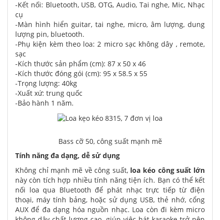
-Kết nối: Bluetooth, USB, OTG, Audio, Tai nghe, Mic, Nhạc
cụ
-Màn hình hiển guitar, tai nghe, micro, âm lượng, dung
lượng pin, bluetooth.
-Phụ kiện kèm theo loa: 2 micro sạc không dây , remote,
sạc
-Kích thước sản phẩm (cm): 87 x 50 x 46
-Kích thước đóng gói (cm): 95 x 58.5 x 55
-Trọng lượng: 40kg
-Xuất xứ: trung quốc
-Bảo hành 1 năm.
Bass cỡ 50, công suất mạnh mẽ
Tính năng đa dạng, dễ sử dụng
Không chỉ mạnh mẽ về công suất,
loa kéo công suất lớn
này còn tích hợp nhiều tính năng tiện ích. Bạn có thể kết
nối loa qua Bluetooth để phát nhạc trực tiếp từ điện
thoại, máy tính bảng, hoặc sử dụng USB, thẻ nhớ, cổng
AUX để đa dạng hóa nguồn nhạc. Loa còn đi kèm micro
không dây chất lượng cao, giúp việc hát karaoke trở nên