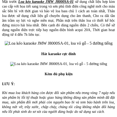
Mặt trước
Loa kéo karaoke JMW J8000SA-01
sử dụng chất liệu hợp kim
cao cấp với họa tiết sang trọng và sơn phủ tĩnh điện công nghệ mới cho màu
sắc bền bỉ với thời gian và bảo vệ loa bass chủ 1 cách an toàn nhất, Thân
loa được sử dụng chất liệu gỗ chuyên dụng cho âm thanh, Cho ra dãi tần
âm trầm uy lực và nghe mền mại, Phần mặt trên thân loa có thiết kế hộc
đựng micro hài hòa nhất. Bên cạnh đó dùng nguồn điện 2 chiều, Có thể sử
dụng nguồn điện trực tiếp hay nguồn điện bình acqui 20A, Thời gian hoạt
động từ 4 đến 7h liên tục.
Hát karaoke cực đỉnh
Kèm đủ phụ kiện
LƯU Ý:
Khi mua loa khách hàng còn được đổi sản phẩm nếu trong vòng 7 ngày nếu
sản phẩm bị lỗi kỹ thuật hoặc giao hàng không đúng sản phẩm mình đã đặt
mua, sản phẩm đổi mới phải còn nguyên bao bì và tem bảo hành trên loa,
không nứt vỡ, trầy xước, chập cháy, chúng tôi cũng không nhận đổi hàng
nếu lỗi phát sinh do sơ sót của người dùng hoặc do sử dụng sai cách.