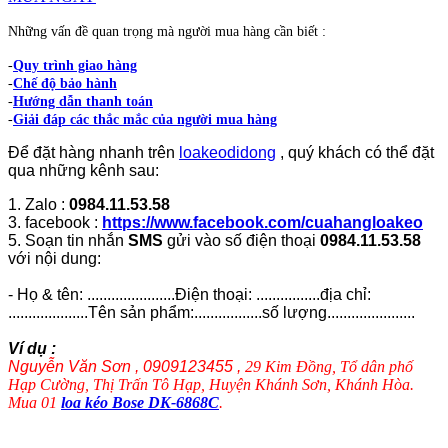
Những vấn đề quan trọng mà người mua hàng cần biết :
-
Quy trình giao hàng
-
Chế độ bảo hành
-
Hướng dẫn thanh toán
-
Giải đáp các thắc mắc của người mua hàng
Để đặt hàng nhanh trên
loakeodidong
, quý khách có thể đặt
qua những kênh sau:
1. Zalo :
0984.11.53.58
3. facebook :
https://www.facebook.com/cuahangloakeo
5. Soạn tin nhắn
SMS
gửi vào số điện thoại
0984.11.53.58
với nội dung:
- Họ & tên: ......................Điện thoại: ................địa chỉ:
....................Tên sản phẩm:.................số lượng......................
Ví dụ :
Nguyễn Văn Sơn , 0909123455 ,
29 Kim Đồng, Tổ dân phố
Hạp Cường, Thị Trấn Tô Hạp, Huyện Khánh Sơn, Khánh Hòa.
Mua 01
loa kéo Bose DK-6868C
.