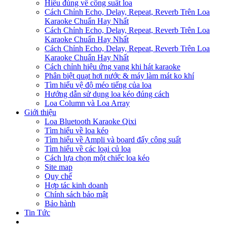
Hiểu đúng về công suất loa
Cách Chỉnh Echo, Delay, Repeat, Reverb Trên Loa
Karaoke Chuẩn Hay Nhất
Cách Chỉnh Echo, Delay, Repeat, Reverb Trên Loa
Karaoke Chuẩn Hay Nhất
Cách Chỉnh Echo, Delay, Repeat, Reverb Trên Loa
Karaoke Chuẩn Hay Nhất
Cách chỉnh hiệu ứng vang khi hát karaoke
Phân biệt quạt hơi nước & máy làm mát ko khí
Tìm hiểu vệ độ méo tiếng của loa
Hướng dẫn sử dụng loa kéo đúng cách
Loa Column và Loa Array
Giới thiệu
Loa Bluetooth Karaoke Qixi
Tìm hiểu về loa kéo
Tìm hiểu về Ampli và board đẩy công suất
Tìm hiểu về các loại củ loa
Cách lựa chọn một chiếc loa kéo
Site map
Quy chế
Hợp tác kinh doanh
Chính sách bảo mật
Bảo hành
Tin Tức