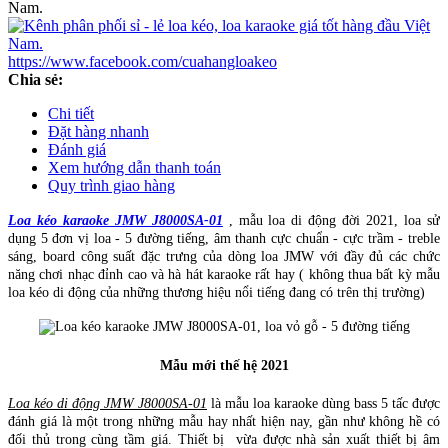
https://www.facebook.com/cuahangloakeo
Chia sẻ:
Chi tiết
Đặt hàng nhanh
Đánh giá
Xem hướng dẫn thanh toán
Quy trình giao hàng
Loa kéo karaoke JMW J8000SA-01
, mẫu loa di động đời 2021, loa sử
dụng 5 đơn vị loa - 5 đường tiếng, âm thanh cực chuẩn - cực trầm - treble
sáng, board công suất đặc trưng của dòng loa JMW với đầy đủ các chức
năng chơi nhạc đỉnh cao và hà hát karaoke rất hay ( không thua bất kỳ mẫu
loa kéo di động của những thương hiệu nổi tiếng đang có trên thị trường)
Mẫu mới thế hệ 2021
Loa kéo di động JMW J8000SA-01
là mẫu loa karaoke dùng bass 5 tấc được
đánh giá là một trong những mẫu hay nhất hiện nay, gần như không hề có
đối thủ trong cùng tầm giá. Thiết bị vừa được nhà sản xuất thiết bị âm