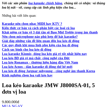
Với các sản phẩm
loa karaoke chính hãng
, chúng tôi có nhận: vá thùng
loa bị nứt - vỡ, cung cấp các linh phụ kiện cho loa...
Những bài viết liên quan:
Karaoke nên chọn nhạc MIDI hay KTV ?
Kiến thức cơ bản và cách phân biệt các loại củ loa
Khái niệm cơ bản về 3 dải tần số Bass Mid Treble trong âm thanh
Nên chọn microphone nào phù hợp để hát karaoke?
Giải đáp những vấn đề liên quan đến loa kéo di động
Các quy định khi mua linh phụ kiện của loa di động
Cách sạc bình cho loa kéo di động
Loa karaoke Kiomic, dòng loa kéo giá rẻ tốt nhất hiện nay
Loa kéo BD giá rẻ mà chất, công nghệ của Đức
Loa kéo Ronamax - thương hiệu hàng đầu Việt Nam
Loa kéo Acnos - dàn karaoke di động thế hệ mới
Loa kéo di động Jarguar suhyoung - công nghệ âm thanh Korea
Kinh nghiệm chọn loa vali kéo hay
Loa kéo karaoke JMW J8000SA-01, 5
đơn vị loa
9.800.000đ
MUA NGAY