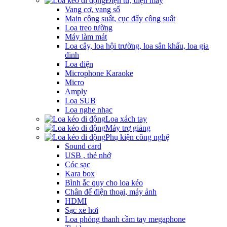
Điện tử, điện máy
Vang cơ, vang số
Main công suất, cục đẩy công suất
Loa treo tường
Máy làm mát
Loa cây, loa hội trường, loa sân khấu, loa gia
đinh
Loa điện
Microphone Karaoke
Micro
Amply
Loa SUB
Loa nghe nhạc
Loa xách tay
Máy trợ giảng
Phụ kiện công nghệ
Sound card
USB , thẻ nhớ
Cóc sạc
Kara box
Bình ắc quy cho loa kéo
Chân để điện thoại, máy ảnh
HDMI
Sạc xe hơi
Loa phóng thanh cầm tay megaphone