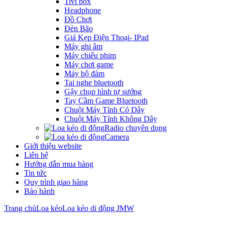
Tivi box
Headphone
Đồ Chơi
Đèn Bão
Giá Kẹp Điện Thoại- IPad
Máy ghi âm
Máy chiếu phim
Máy chơi game
Máy bộ đàm
Tai nghe bluetooth
Gậy chụp hình tự sướng
Tay Cầm Game Bluetooth
Chuột Máy Tính Có Dây
Chuột Máy Tính Không Dây
Radio chuyên dụng
Camera
Giới thiệu website
Liên hệ
Hướng dẫn mua hàng
Tin tức
Quy trình giao hàng
Bảo hành
Trang chủ
Loa kéo
Loa kéo di động JMW