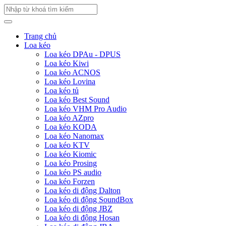
Trang chủ
Loa kéo
Loa kéo DPAu - DPUS
Loa kéo Kiwi
Loa kéo ACNOS
Loa kéo Lovina
Loa kéo tủ
Loa kéo Best Sound
Loa kéo VHM Pro Audio
Loa kéo AZpro
Loa kéo KODA
Loa kéo Nanomax
Loa kéo KTV
Loa kéo Kiomic
Loa kéo Prosing
Loa kéo PS audio
Loa kéo Forzen
Loa kéo di động Dalton
Loa kéo di động SoundBox
Loa kéo di động JBZ
Loa kéo di động Hosan