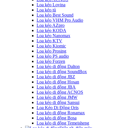
Loa kéo Lovina
Loa kéo tủ
Loa kéo Best Sound
Loa kéo VHM Pro Audio
Loa kéo AZpro
Loa kéo KODA
Loa kéo Nanomax
Loa kéo KTV
Loa kéo Kiomic
Loa kéo Prosing
Loa kéo PS audio
Loa kéo Forzen
Loa kéo di động Dalton
Loa kéo di động SoundBox
Loa kéo di động JBZ
Loa kéo di động Hosan
Loa kéo di động JBA
Loa kéo di động ACNOS
Loa kéo di động JMW
Loa kéo di động Sansui
Loa Kéo Di Động Oris
Loa kéo di động Ronamax
Loa kéo di động Bosa
Loa kéo di động Temeisheng