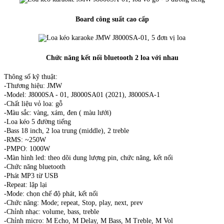
Board công suất cao cấp
Chức năng kết nối bluetooth 2 loa với nhau
Thông số kỹ thuật:
-Thương hiệu: JMW
-Model: J8000SA - 01, J8000SA01 (2021), J8000SA-1
-Chất liệu vỏ loa: gỗ
-Màu sắc: vàng, xám, đen ( màu lưới)
-Loa kéo 5 đường tiếng
-Bass 18 inch, 2 loa trung (middle), 2 treble
-RMS: ~250W
-PMPO: 1000W
-Màn hình led: theo dõi dung lượng pin, chức năng, kết nối
-Chức năng bluetooth
-Phát MP3 từ USB
-Repeat: lặp lại
-Mode: chọn chế độ phát, kết nối
-Chức năng: Mode; repeat, Stop, play, next, prev
-Chỉnh nhạc: volume, bass, treble
-Chỉnh micro: M Echo, M Delay, M Bass, M Treble, M Vol