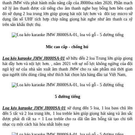
thanh JMW vừa phát hành mẫu nâng cấp của J8000sa năm 2020, Phần mạch
xử lý âm thanh được cải tiếng cho âm thanh nghe bay bổng hơn bên cạnh
đó sử dụng 2 loa trung lớn giúp giọng hát nội lực hơn và đôi tay micro sử
dụng tần số UHF tích hợp chip nâng giọng hát nghe như âm thanh ca sỹ
trên sân khấu thực thụ.
Mic cao cấp - chống hú
Loa kéo karaoke JMW J8000SA-01
sở hữu đến 2 loa Trung lớn giúp giọng
hát dầy hơn và nội lực hơn. , năm 2021 với sự nổ lực không ngừng của đội
ngũ kỹ sư của nhà sản xuất âm thanh JMW cho ra sản phẩm mà thời gian
qua người tiêu dùng cũng như thích hát chọn lựa hàng đầu tại Việt Nam,
5 đường tiếng
Loa kéo karaoke JMW J8000SA-01
sử dụng đến 5 loa, 1 loa bass chủ lên
đến 5 tấc và 2 loa trung lớn, 1 loa treble kèn giúp giọng hát sáng và âm sắc
được phát đi rất xa + 1 Loa treble cho ra dãi tần âm bổng tái tạo chi tiết
nhạc cụ một cách hài hòa nhất hiện nay