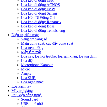
Loa kéo di động JBA
Loa kéo di động ACNOS
Loa kéo di động JMW
Loa kéo di động Sansui
Loa Kéo Di Động Oris
Loa kéo di động Ronamax
Loa kéo di động Bosa
Loa kéo di động Temeisheng
Điện tử, điện máy
Vang cơ, vang số
Main công suất, cục đẩy công suất
Loa treo tường
Máy làm mát
Loa cây, loa hội trường, loa sân khấu, loa gia đinh
Loa điện
Microphone Karaoke
Micro
Amply
Loa SUB
Loa nghe nhạc
Loa xách tay
Máy trợ giảng
Phụ kiện công nghệ
Sound card
USB , thẻ nhớ