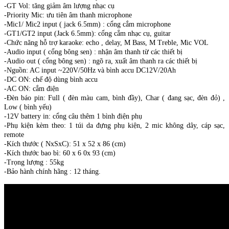
-GT Vol: tăng giảm âm lượng nhạc cụ
-Priority Mic: ưu tiên âm thanh microphone
-Mic1/ Mic2 input ( jack 6.5mm) : cổng cắm microphone
-GT1/GT2 input (Jack 6.5mm): cổng cắm nhạc cụ, guitar
-Chức năng hỗ trợ karaoke: echo , delay, M Bass, M Treble, Mic VOL
-Audio input ( cổng bông sen) : nhận âm thanh từ các thiết bị
-Audio out ( cổng bông sen) : ngõ ra, xuất âm thanh ra các thiết bị
-Nguồn: AC input ~220V/50Hz và bình accu DC12V/20Ah
-DC ON: chế độ dùng bình accu
-AC ON: cắm điện
-Đèn báo pin: Full ( đèn màu cam, bình đầy), Char ( đang sạc, đèn đỏ) ,
Low ( bình yếu)
-12V battery in: cổng câu thêm 1 bình điện phụ
-Phụ kiện kèm theo: 1 túi da đựng phụ kiện, 2 mic không dây, cáp sạc,
remote
-Kích thước ( NxSxC): 51 x 52 x 86 (cm)
-Kích thước bao bì: 60 x 6 0x 93 (cm)
-Trọng lượng : 55kg
-Bảo hành chính hãng : 12 tháng.