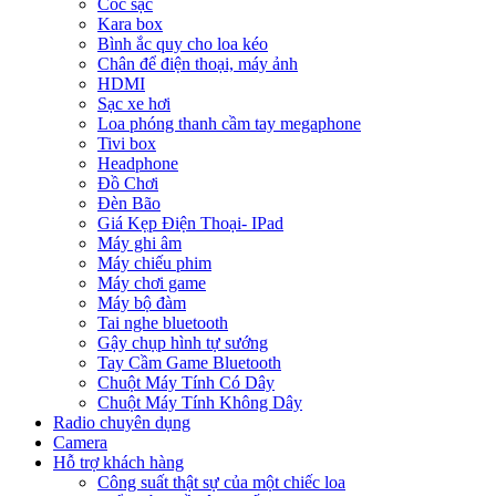
Cóc sạc
Kara box
Bình ắc quy cho loa kéo
Chân để điện thoại, máy ảnh
HDMI
Sạc xe hơi
Loa phóng thanh cầm tay megaphone
Tivi box
Headphone
Đồ Chơi
Đèn Bão
Giá Kẹp Điện Thoại- IPad
Máy ghi âm
Máy chiếu phim
Máy chơi game
Máy bộ đàm
Tai nghe bluetooth
Gậy chụp hình tự sướng
Tay Cầm Game Bluetooth
Chuột Máy Tính Có Dây
Chuột Máy Tính Không Dây
Radio chuyên dụng
Camera
Hỗ trợ khách hàng
Công suất thật sự của một chiếc loa