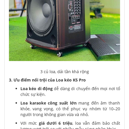
3 củ loa, dải tần khá rộng
3. Ưu điểm nổi trội của Loa kéo K5 Pro
Loa kéo di động
dễ dàng di chuyển đến mọi nơi tổ
chức sự kiện.
Loa karaoke công suất lớn
mang đến âm thanh
khỏe, vang vọng, có thể phục vụ nhóm từ 10–20
người trong không gian vừa và nhỏ.
Với mức
giá dưới 6 triệu
, loa vẫn đảm bảo chất
lượng vượt trội so với nhiều mẫu cùng phân khúc.