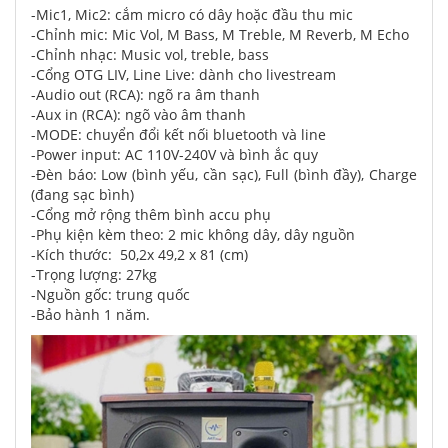
-Mic1, Mic2: cắm micro có dây hoặc đầu thu mic
-Chỉnh mic: Mic Vol, M Bass, M Treble, M Reverb, M Echo
-Chỉnh nhạc: Music vol, treble, bass
-Cổng OTG LIV, Line Live: dành cho livestream
-Audio out (RCA): ngõ ra âm thanh
-Aux in (RCA): ngõ vào âm thanh
-MODE: chuyển đổi kết nối bluetooth và line
-Power input: AC 110V-240V và bình ắc quy
-Đèn báo: Low (bình yếu, cần sạc), Full (bình đầy), Charge
(đang sạc bình)
-Cổng mở rộng thêm bình accu phụ
-Phụ kiện kèm theo: 2 mic không dây, dây nguồn
-Kích thước: 50,2x 49,2 x 81 (cm)
-Trọng lượng: 27kg
-Nguồn gốc: trung quốc
-Bảo hành 1 năm.