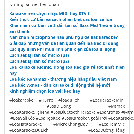
Những bài viết liên quan:
Karaoke nên chọn nhạc MIDI hay KTV ?
Kiến thức cơ bản và cách phân biệt các loại củ loa
Khái niệm cơ bản về 3 dải tần số Bass Mid Treble trong
âm thanh
Nên chọn microphone nào phù hợp để hát karaoke?
Giải đáp những vấn đề liên quan đến loa kéo di động
Các quy định khi mua linh phụ kiện của loa di động
Cách set lại tần số micro (p1)
Cách set lại tần số micro (p2)
Loa karaoke Kiomic, dòng loa kéo giá rẻ tốt nhất hiện
nay
Loa kéo Ronamax - thương hiệu hàng đầu Việt Nam
Loa kéo Acnos - dàn karaoke di động thế hệ mới
Kinh nghiệm chọn loa vali kéo hay
#loakaraoke #K5Pro #loadulich #LoaKaraokeMini
#LoaDiDong #Mtmax
#LoaKaraokeTạiNhà #LoaBluetoothKaraoke #LoaMtmax #Mtm
#LoaValiKéo #LoaKẹoKéo #LoaKaraokeNgoàiTrời #LoaKaraok
#LoaHatKaraoke #MicroKhongDay #LoaKemMic
#LoaKaraokeDuLich #Loa3ĐườngTiếng