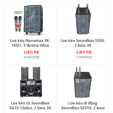
Loa kéo Nanomax SK-
Loa kéo Soundbox S350,
16Q1, 3 đường tiếng
2 bass 30
Liên hệ
Liên hệ
4.590.000₫
5.790.000₫
Loa kéo tủ Soundbox
Loa kéo di động
SG15-13plus, 2 bass 30
Soundbox S3310, 2 bass
30