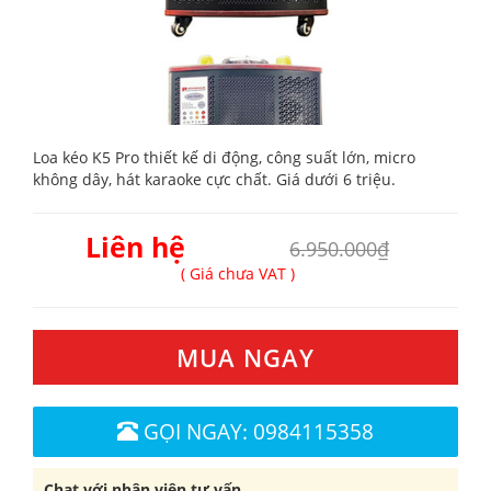
Loa kéo K5 Pro thiết kế di động, công suất lớn, micro
không dây, hát karaoke cực chất. Giá dưới 6 triệu.
Liên hệ
6.950.000₫
( Giá chưa VAT )
MUA NGAY
GỌI NGAY: 0984115358
Chat với nhân viên tư vấn