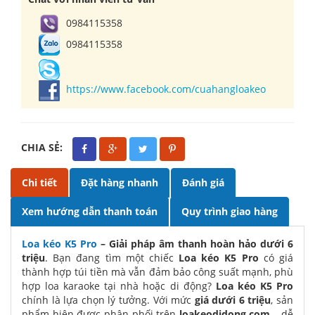
0984115358
0984115358
https://www.facebook.com/cuahangloakeo
CHIA SẺ:
Chi tiết
Đặt hàng nhanh
Đánh giá
Xem hướng dẫn thanh toán
Quy trình giao hàng
Loa kéo K5 Pro
– Giải pháp âm thanh hoàn hảo dưới 6
triệu
. Bạn đang tìm một chiếc
Loa kéo K5 Pro
có giá
thành hợp túi tiền mà vẫn đảm bảo công suất mạnh, phù
hợp loa karaoke tại nhà hoặc di động?
Loa kéo K5 Pro
chính là lựa chọn lý tưởng. Với mức
giá dưới 6 triệu
, sản
phẩm hiện được phân phối trên
loakeodidong.com
– dễ