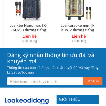
Loa kéo Nanomax SK-
Loa karaoke mini JK
16Q2, 3 đường tiếng
K08, 2 đường tiếng
Liên hệ
Liên hệ
5.300.000₫
1.690.000₫
Đăng ký nhận thông tin ưu đãi và
khuyến mãi
Thông tin của bạn sẽ được bảo mật tuyệt đối và hủy đăng
ký bất cứ lúc nào
Đăng ký
GIỚI THIỆU