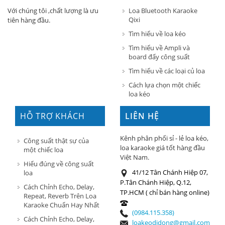
Loa Bluetooth Karaoke
Với chúng tôi ,chất lượng là ưu
Qixi
tiên hàng đầu.
Tìm hiểu về loa kéo
Tìm hiểu về Ampli và
board đẩy công suất
Tìm hiểu về các loại củ loa
Cách lựa chọn một chiếc
loa kéo
HỖ TRỢ KHÁCH
LIÊN HỆ
HÀNG
Kênh phân phối sỉ - lẻ loa kéo,
Công suất thật sự của
loa karaoke giá tốt hàng đầu
một chiếc loa
Việt Nam.
Hiểu đúng về công suất
41/12 Tân Chánh Hiệp 07,
loa
P.Tân Chánh Hiệp, Q.12,
Cách Chỉnh Echo, Delay,
TP.HCM ( chỉ bán hàng online)
Repeat, Reverb Trên Loa
Karaoke Chuẩn Hay Nhất
(0984.115.358)
Cách Chỉnh Echo, Delay,
loakeodidong@gmail.com