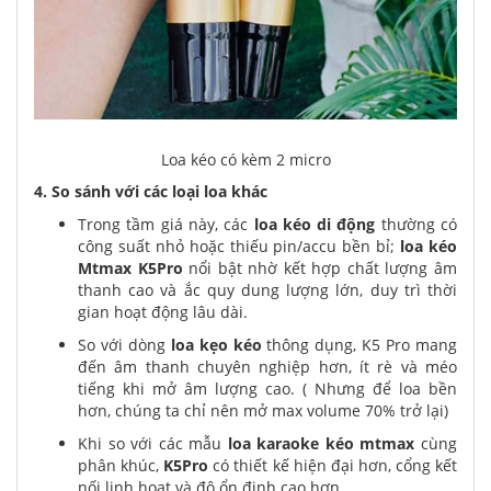
Loa kéo có kèm 2 micro
4. So sánh với các loại loa khác
Trong tầm giá này, các
loa kéo di động
thường có
công suất nhỏ hoặc thiếu pin/accu bền bỉ;
loa kéo
Mtmax
K5Pro
nổi bật nhờ kết hợp chất lượng âm
thanh cao và ắc quy dung lượng lớn, duy trì thời
gian hoạt động lâu dài.
So với dòng
loa kẹo kéo
thông dụng, K5 Pro mang
đến âm thanh chuyên nghiệp hơn, ít rè và méo
tiếng khi mở âm lượng cao. ( Nhưng để loa bền
hơn, chúng ta chỉ nên mở max volume 70% trở lại)
Khi so với các mẫu
loa karaoke kéo mtmax
cùng
phân khúc,
K5Pro
có thiết kế hiện đại hơn, cổng kết
nối linh hoạt và độ ổn định cao hơn.