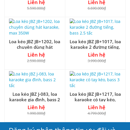
bass 3 tấc
cỡ 4 tấc
Liên hệ
Liên hệ
5.590.000₫
6.690.000₫
Loa kéo JBZ JB+1202, loa
Loa kéo JBZ JB+1017, loa
chuyên dùng hát
karaoke 2 đường tiếng,
karaoke, max 350W
bass 2.5 tấc
Liên hệ
Liên hệ
2.590.000₫
3.990.000₫
Loa kéo JBZ J-083, loa
Loa kéo JBZ JB+1217, loa
karaoke gia đình, bass 2
karaoke có tay kéo,
tấc
bass 3 tấc
Liên hệ
Liên hệ
1.990.000₫
4.799.000₫