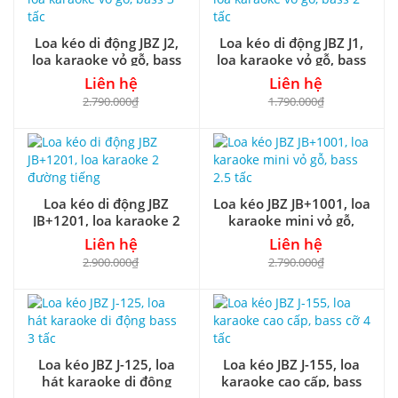
Loa kéo di động JBZ J2,
Loa kéo di động JBZ J1,
loa karaoke vỏ gỗ, bass
loa karaoke vỏ gỗ, bass
3 tấc
2 tấc
Liên hệ
Liên hệ
2.790.000₫
1.790.000₫
Loa kéo di động JBZ
Loa kéo JBZ JB+1001, loa
JB+1201, loa karaoke 2
karaoke mini vỏ gỗ,
đường tiếng
bass 2.5 tấc
Liên hệ
Liên hệ
2.900.000₫
2.790.000₫
Loa kéo JBZ J-125, loa
Loa kéo JBZ J-155, loa
hát karaoke di động
karaoke cao cấp, bass