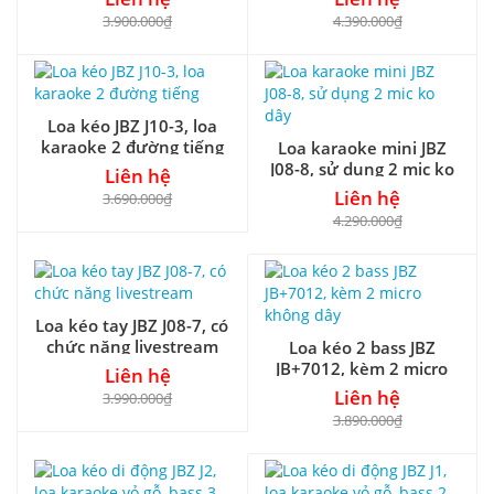
3.900.000₫
4.390.000₫
Loa kéo JBZ J10-3, loa
karaoke 2 đường tiếng
Loa karaoke mini JBZ
J08-8, sử dụng 2 mic ko
Liên hệ
dây
Liên hệ
3.690.000₫
4.290.000₫
Loa kéo tay JBZ J08-7, có
chức năng livestream
Loa kéo 2 bass JBZ
JB+7012, kèm 2 micro
Liên hệ
không dây
Liên hệ
3.990.000₫
3.890.000₫