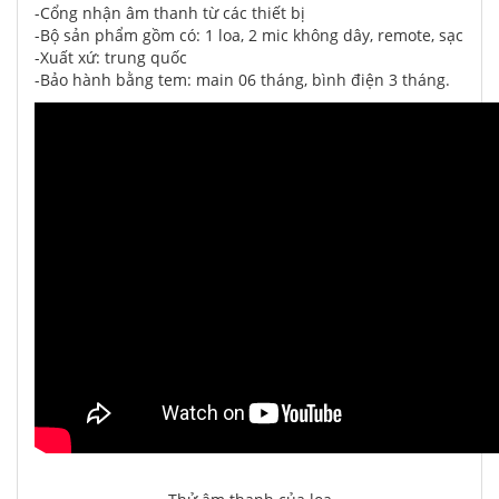
-Cổng nhận âm thanh từ các thiết bị
-Bộ sản phẩm gồm có: 1 loa, 2 mic không dây, remote, sạc
-Xuất xứ: trung quốc
-Bảo hành bằng tem: main 06 tháng, bình điện 3 tháng.