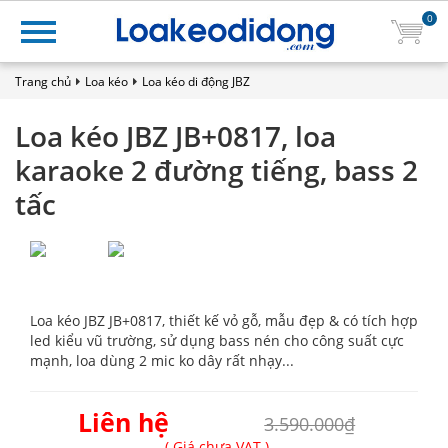
0
Trang chủ
Loa kéo
Loa kéo di động JBZ
Loa kéo JBZ JB+0817, loa
karaoke 2 đường tiếng, bass 2
tấc
Loa kéo JBZ JB+0817, thiết kế vỏ gỗ, mẫu đẹp & có tích hợp
led kiểu vũ trường, sử dụng bass nén cho công suất cực
mạnh, loa dùng 2 mic ko dây rất nhạy...
Liên hệ
3.590.000₫
( Giá chưa VAT )