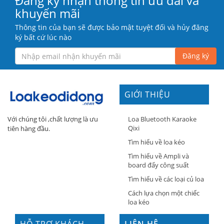
Đăng ký nhận thông tin ưu đãi và
khuyến mãi
Thông tin của bạn sẽ được bảo mật tuyệt đối và hủy đăng
ký bất cứ lúc nào
Đăng ký
GIỚI THIỆU
Loa Bluetooth Karaoke
Với chúng tôi ,chất lượng là ưu
Qixi
tiên hàng đầu.
Tìm hiểu về loa kéo
Tìm hiểu về Ampli và
board đẩy công suất
Tìm hiểu về các loại củ loa
Cách lựa chọn một chiếc
loa kéo