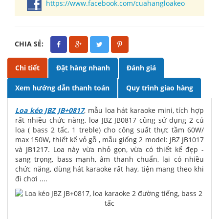
https://www.facebook.com/cuahangloakeo
CHIA SẺ:
Chi tiết
Đặt hàng nhanh
Đánh giá
Xem hướng dẫn thanh toán
Quy trình giao hàng
Loa kéo JBZ JB+0817
, mẫu loa hát karaoke mini, tích hợp
rất nhiều chức năng, loa JBZ JB0817 cũng sử dụng 2 củ
loa ( bass 2 tấc, 1 treble) cho công suất thực tầm 60W/
max 150W, thiết kế vỏ gỗ , mẫu giống 2 model: JBZ JB1017
và JB1217. Loa này vừa nhỏ gọn, vừa có thiết kế đẹp -
sang trọng, bass mạnh, âm thanh chuẩn, lại có nhiều
chức năng, dùng hát karaoke rất hay, tiện mang theo khi
đi chơi ....