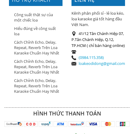
HỖ TRỢ KHÁCH
LIÊN HỆ
HÀNG
Kênh phân phối sỉ - lẻ loa kéo,
Công suất thật sự của
loa karaoke giá tốt hàng đầu
một chiếc loa
Việt Nam.
Hiểu đúng về công suất
41/12 Tân Chánh Hiệp 07,
loa
P.Tân Chánh Hiệp, Q.12,
Cách Chỉnh Echo, Delay,
TP.HCM ( chỉ bán hàng online)
Repeat, Reverb Trên Loa
Karaoke Chuẩn Hay Nhất
(0984.115.358)
Cách Chỉnh Echo, Delay,
loakeodidong@gmail.com
Repeat, Reverb Trên Loa
Karaoke Chuẩn Hay Nhất
Cách Chỉnh Echo, Delay,
Repeat, Reverb Trên Loa
Karaoke Chuẩn Hay Nhất
HÌNH THỨC THANH TOÁN