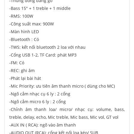
-Thùng đóng bằng gỗ
-Bass 15" + 1 treble + 1 middle
-RMS: 100W
-Công suất max: 900W
-Màn hình LED
-Bluetooth : Có
-TWS: kết nối bluetooth 2 loa với nhau
-Cổng USB 1-2, TF Card: phát MP3
-FM: Có
-REC: ghi âm
-Phát lại bài hát
-Mic Priority: ưu tiên âm thanh micro ( dùng cho MC)
-Ngõ cắm nhạc cụ 6 ly : 2 cổng
-Ngõ cắm micro 6 ly : 2 cổng
-Chỉnh âm thanh loa/ micro/ nhạc cụ: volume, bass,
treble, delay, echo, Mic treble, Mic bass, Mic vol, GT vol
-AUX IN ( RCA): ngõ vào âm thanh
-AUDIO OUT (RCA): cổng kết nối loa kéo/ SUB