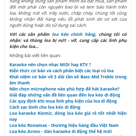
hàng không đúng sản phẩm mình đã đặt mua, sản phẩm
đổi mới phải còn nguyên bao bì và tem bảo hành trên
loa, không nứt vỡ, trầy xước, chập cháy, chúng tôi cũng
không nhận đổi hàng nếu lỗi phát sinh do sơ sót của
người dùng hoặc do sử dụng sai cách.
Với các sản phẩm
loa kéo chính hãng
, chúng tôi có
nhận: vá thùng loa bị nứt - vỡ, cung cấp các linh phụ
kiện cho loa...
Những bài viết liên quan:
Karaoke nên chọn nhạc MIDI hay KTV ?
Kiến thức cơ bản và cách phân biệt các loại củ loa
Khái niệm cơ bản về 3 dải tần số Bass Mid Treble trong
âm thanh
Nên chọn microphone nào phù hợp để hát karaoke?
Giải đáp những vấn đề liên quan đến loa kéo di động
Các quy định khi mua linh phụ kiện của loa di động
Cách sạc bình cho loa kéo di động
Loa karaoke Kiomic, dòng loa kéo giá rẻ tốt nhất hiện
nay
Loa kéo Ronamax - thương hiệu hàng đầu Việt Nam
Loa kéo Acnos - dàn karaoke di động thế hệ mới