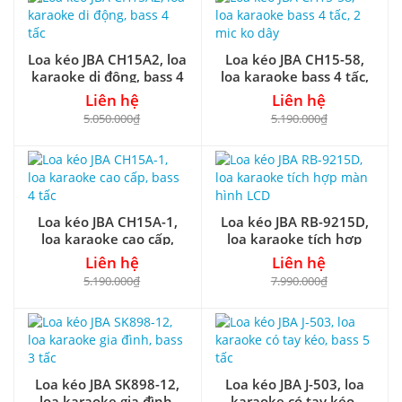
Loa kéo JBA CH15A2, loa
Loa kéo JBA CH15-58,
karaoke di động, bass 4
loa karaoke bass 4 tấc,
tấc
2 mic ko dây
Liên hệ
Liên hệ
5.050.000₫
5.190.000₫
Loa kéo JBA CH15A-1,
Loa kéo JBA RB-9215D,
loa karaoke cao cấp,
loa karaoke tích hợp
bass 4 tấc
màn hình LCD
Liên hệ
Liên hệ
5.190.000₫
7.990.000₫
Loa kéo JBA SK898-12,
Loa kéo JBA J-503, loa
loa karaoke gia đình,
karaoke có tay kéo,