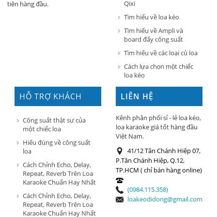
Qixi
tiên hàng đầu.
Tìm hiểu về loa kéo
Tìm hiểu về Ampli và
board đẩy công suất
Tìm hiểu về các loại củ loa
Cách lựa chọn một chiếc
loa kéo
HỖ TRỢ KHÁCH
LIÊN HỆ
HÀNG
Kênh phân phối sỉ - lẻ loa kéo,
Công suất thật sự của
loa karaoke giá tốt hàng đầu
một chiếc loa
Việt Nam.
Hiểu đúng về công suất
41/12 Tân Chánh Hiệp 07,
loa
P.Tân Chánh Hiệp, Q.12,
Cách Chỉnh Echo, Delay,
TP.HCM ( chỉ bán hàng online)
Repeat, Reverb Trên Loa
Karaoke Chuẩn Hay Nhất
(0984.115.358)
Cách Chỉnh Echo, Delay,
loakeodidong@gmail.com
Repeat, Reverb Trên Loa
Karaoke Chuẩn Hay Nhất