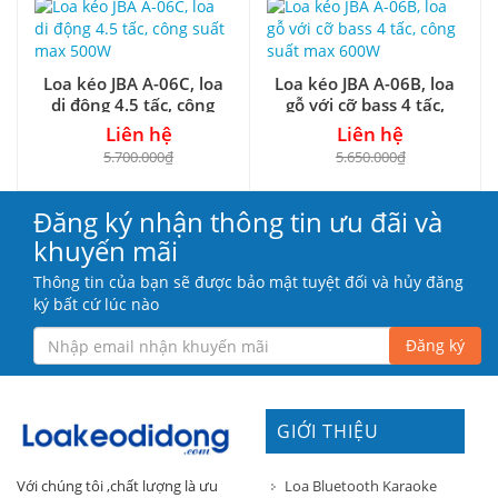
Loa kéo JBA A-06C, loa
Loa kéo JBA A-06B, loa
di động 4.5 tấc, công
gỗ với cỡ bass 4 tấc,
suất max 500W
công suất max 600W
Liên hệ
Liên hệ
5.700.000₫
5.650.000₫
Đăng ký nhận thông tin ưu đãi và
khuyến mãi
Thông tin của bạn sẽ được bảo mật tuyệt đối và hủy đăng
ký bất cứ lúc nào
Đăng ký
GIỚI THIỆU
Loa Bluetooth Karaoke
Với chúng tôi ,chất lượng là ưu