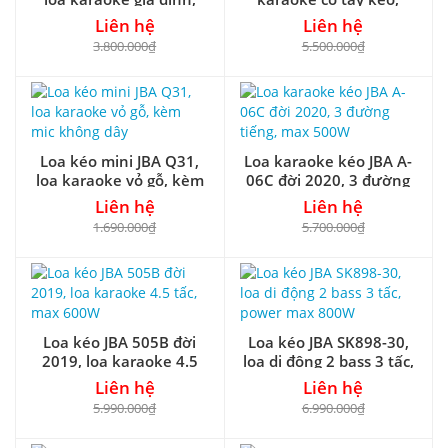
bass 3 tấc
bass 5 tấc
Liên hệ
Liên hệ
3.800.000₫
5.500.000₫
Loa kéo mini JBA Q31,
Loa karaoke kéo JBA A-
loa karaoke vỏ gỗ, kèm
06C đời 2020, 3 đường
mic không dây
tiếng, max 500W
Liên hệ
Liên hệ
1.690.000₫
5.700.000₫
Loa kéo JBA 505B đời
Loa kéo JBA SK898-30,
2019, loa karaoke 4.5
loa di động 2 bass 3 tấc,
tấc, max 600W
power max 800W
Liên hệ
Liên hệ
5.990.000₫
6.990.000₫