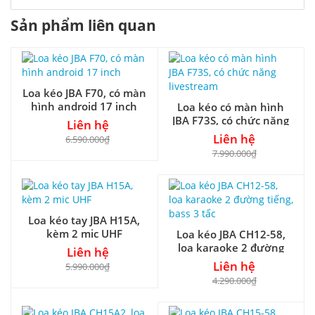
Sản phẩm liên quan
Loa kéo JBA F70, có màn
hình android 17 inch
Loa kéo có màn hình
JBA F73S, có chức năng
Liên hệ
livestream
Liên hệ
6.590.000₫
7.990.000₫
Loa kéo tay JBA H15A,
kèm 2 mic UHF
Loa kéo JBA CH12-58,
loa karaoke 2 đường
Liên hệ
tiếng, bass 3 tấc
Liên hệ
5.990.000₫
4.290.000₫