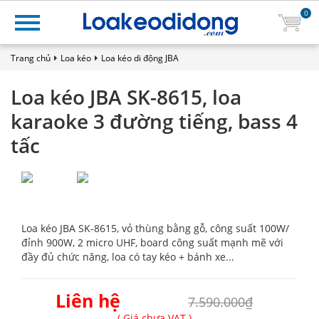
0
Trang chủ
Loa kéo
Loa kéo di động JBA
Loa kéo JBA SK-8615, loa
karaoke 3 đường tiếng, bass 4
tấc
Loa kéo JBA SK-8615, vỏ thùng bằng gỗ, công suất 100W/
đỉnh 900W, 2 micro UHF, board công suất mạnh mẽ với
đầy đủ chức năng, loa có tay kéo + bánh xe...
Liên hệ
7.590.000₫
( Giá chưa VAT )