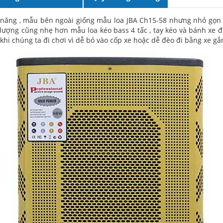
đa năng , mẫu bên ngoài giống mẫu loa JBA Ch15-58 nhưng nhỏ gọn 
g lượng cũng nhẹ hơn mẫu loa kéo bass 4 tấc , tay kéo và bánh xe đ
hi chúng ta đi chơi vì dễ bỏ vào cốp xe hoặc dễ đèo đi bằng xe gắn