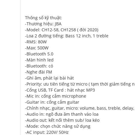
Thông số kỹ thuật:
-Thương hiệu: JBA
-Model: CH12-58, CH1258 ( đời 2020)
-Loa 2 đường tiếng: Bass 12 inch, 1 treble
-RMS: 80W
-Max: 500W
-Bluetooth 5.0
-Màn hình led
-Bluetooth: có
-Nghe đài FM
-Ghi âm, phát lại bài hát
-Priority: ưu tiên tiếng từ micro ( tạm thời giảm tiếng 
-Cổng USB, TF Card : hát nhạc MP3
-Mic in: cổng cắm microphone
-Guitar in: cổng cắm guitar
-Chỉnh nhạc, guitar, micro: volume, bass, treble, delay,
-Audio in: ngõ đưa âm thanh vào loa
-Audio out: kết nối thêm sub/ loa kéo
-Mode: chọn chức năng sử dụng
-AC input: 220V/ 50Hz