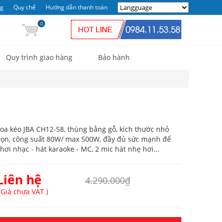
ng
Quy chế
Hướng dẫn thanh toán
0
Quy trình giao hàng
Bảo hành
oa kéo JBA CH12-58, thùng bằng gỗ, kích thước nhỏ
ọn, công suất 80W/ max 500W, đầy đủ sức mạnh để
hơi nhạc - hát karaoke - MC, 2 mic hát nhẹ hơi...
Liên hệ
4.290.000₫
 Giá chưa VAT )