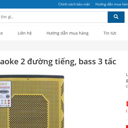
Chính sách bảo mật
Hướng dẫn mua hà
te
Liên hệ
Hướng dẫn mua hàng
Tin tức
aoke 2 đường tiếng, bass 3 tấc
L
g
c
(