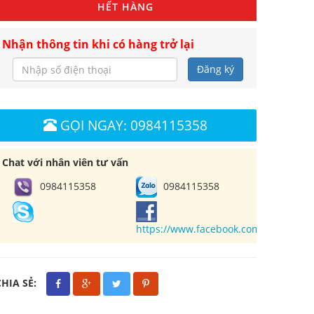
HẾT HÀNG
Nhận thông tin khi có hàng trở lại
Đăng ký
GỌI NGAY: 0984115358
Chat với nhân viên tư vấn
0984115358
0984115358
https://www.facebook.com/cuahangl
CHIA SẺ: