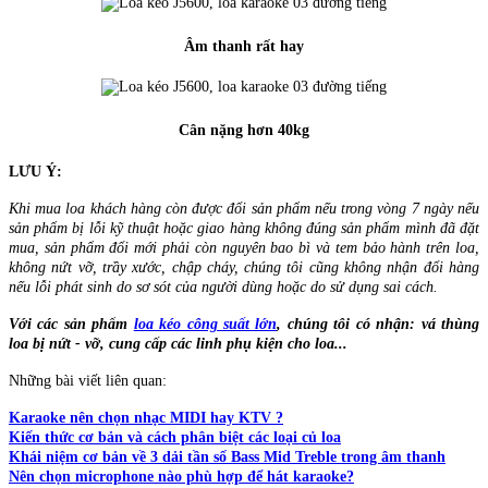
Âm thanh rất hay
Cân nặng hơn 40kg
LƯU Ý:
Khi mua loa khách hàng còn được đổi sản phẩm nếu trong vòng 7 ngày nếu
sản phẩm bị lỗi kỹ thuật hoặc giao hàng không đúng sản phẩm mình đã đặt
mua, sản phẩm đổi mới phải còn nguyên bao bì và tem bảo hành trên loa,
không nứt vỡ, trầy xước, chập cháy, chúng tôi cũng không nhận đổi hàng
nếu lỗi phát sinh do sơ sót của người dùng hoặc do sử dụng sai cách.
Với các sản phẩm
loa kéo công suất lớn
, chúng tôi có nhận: vá thùng
loa bị nứt - vỡ, cung cấp các linh phụ kiện cho loa...
Những bài viết liên quan:
Karaoke nên chọn nhạc MIDI hay KTV ?
Kiến thức cơ bản và cách phân biệt các loại củ loa
Khái niệm cơ bản về 3 dải tần số Bass Mid Treble trong âm thanh
Nên chọn microphone nào phù hợp để hát karaoke?