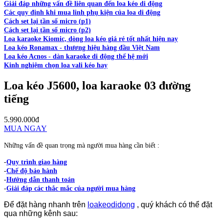
Giải đáp những vấn đề liên quan đến loa kéo di động
Các quy định khi mua linh phụ kiện của loa di động
Cách set lại tần số micro (p1)
Cách set lại tần số micro (p2)
Loa karaoke Kiomic, dòng loa kéo giá rẻ tốt nhất hiện nay
Loa kéo Ronamax - thương hiệu hàng đầu Việt Nam
Loa kéo Acnos - dàn karaoke di động thế hệ mới
Kinh nghiệm chọn loa vali kéo hay
Loa kéo J5600, loa karaoke 03 đường
tiếng
5.990.000đ
MUA NGAY
Những vấn đề quan trọng mà người mua hàng cần biết :
-
Quy trình giao hàng
-
Chế độ bảo hành
-
Hướng dẫn thanh toán
-
Giải đáp các thắc mắc của người mua hàng
Để đặt hàng nhanh trên
loakeodidong
, quý khách có thể đặt
qua những kênh sau: