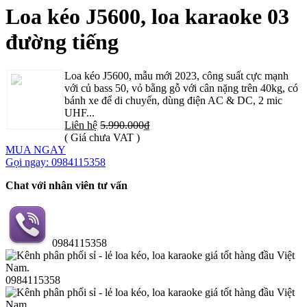
Loa kéo J5600, loa karaoke 03
đường tiếng
Loa kéo J5600, mẫu mới 2023, công suất cực mạnh
với củ bass 50, vỏ bằng gỗ với cân nặng trên 40kg, có
bánh xe để di chuyển, dùng điện AC & DC, 2 mic
UHF...
Liên hệ
5.990.000₫
( Giá chưa VAT )
MUA NGAY
Gọi ngay: 0984115358
Chat với nhân viên tư vấn
0984115358
0984115358