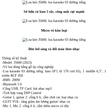
Sở hữu củ bass 5 tấc, công suất cực mạnh
Micro vỏ kim loại
Đèn led sáng và đổi màu theo nhạc
Thông số kỹ thuật:
-Model: J5600 (2023)
-Vỏ loa đóng bằng gỗ ép công nghiệp
-Loa karaoke 03 đường tiếng: bass 18"( từ 170 coil 65), 1 middle 6,5", 1
treble RCF 450
-RMS: 200W
-Bluetooth 5.0
-Cổng USB, TF Card: hát nhạc mp3
-Tích hợp vang DSP Control
-Guitar 1, guitar 2: cổng 6 li, cắm chơi các loại nhạc cụ
-GUIT VOL: tăng giảm âm lượng guitar/ nhạc cụ
-Mic 1, Mic 2: cổng 6 li, cắm thêm micro có dây