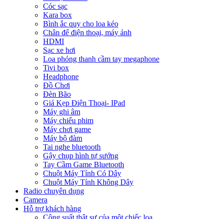
Cóc sạc
Kara box
Bình ắc quy cho loa kéo
Chân để điện thoại, máy ảnh
HDMI
Sạc xe hơi
Loa phóng thanh cầm tay megaphone
Tivi box
Headphone
Đồ Chơi
Đèn Bão
Giá Kẹp Điện Thoại- IPad
Máy ghi âm
Máy chiếu phim
Máy chơi game
Máy bộ đàm
Tai nghe bluetooth
Gậy chụp hình tự sướng
Tay Cầm Game Bluetooth
Chuột Máy Tính Có Dây
Chuột Máy Tính Không Dây
Radio chuyên dụng
Camera
Hỗ trợ khách hàng
Công suất thật sự của một chiếc loa