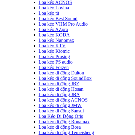
Loa kéo ACNOS
Loa kéo Lovina
Loa kéo tủ
Loa kéo Best Sound
Loa kéo VHM Pro Audio
Loa kéo AZpro
Loa kéo KODA
Loa kéo Nanomax
Loa kéo KTV
Loa kéo Kiomic
Loa kéo Prosing
Loa kéo PS audio
Loa kéo Forzen
Loa kéo di động Dalton
Loa kéo di động SoundBox
Loa kéo di động JBZ
Loa kéo di động Hosan
Loa kéo di động JBA
Loa kéo di động ACNOS
Loa kéo di động JMW
Loa kéo di động Sansui
Loa Kéo Di Động Oris
Loa kéo di động Ronamax
Loa kéo di động Bosa
Loa kéo di động Temeisheng