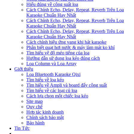
Hiểu đúng về công suất loa
Cách Chỉnh Echo, Delay, Repeat, Reverb Trên Loa
Karaoke Chuẩn Hay Nhất
Cách Chỉnh Echo, Delay, Repeat, Reverb Trên Loa
Karaoke Chuẩn Hay Nhất
Cách Chỉnh Echo, Delay, Repeat, Reverb Trên Loa
Karaoke Chuẩn Hay Nhất
Cách chỉnh hiệu ứng vang khi hát karaoke
Phân biệt quạt hơi nước & máy làm mát ko khí
Tìm hiểu vệ độ méo tiếng của loa
Hướng dẫn sử dụng loa kéo đúng cách
Loa Column và Loa Array
Giới thiệu
Loa Bluetooth Karaoke Qixi
Tìm hiểu về loa kéo
Tìm hiểu về Ampli và board đẩy công suất
Tìm hiểu về các loại củ loa
Cách lựa chọn một chiếc loa kéo
Site map
Quy chế
Hợp tác kinh doanh
Chính sách bảo mật
Bảo hành
Tin Tức