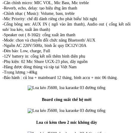
-Cân chỉnh micro: MIC VOL, Mic Bass, Mic treble
-Reverb, echo, delay: tạo hiệu ứng âm thanh
-Chỉnh nhạc ( Music): Volume, bass, treble
-Mic Priority: chế độ dành riêng cho phát biểu/ hội nghị
-Cổng bông sen: AUX IN ( ngõ vào âm thanh), Audio out ( cổng kết nối
sub/ loa kéo, xuất âm thanh)
-Speaker out ( 8-16Ω): cổng xuất âm thanh
-Mode: chọn và chuyển đổi chức năng Bluetooth/ AUX
-Nguồn AC 220V/50Hz, bình ắc quy DC12V/20A
-Đèn báo: Low, charge, Full
-12V battery in: cổng kết nối thêm bình điện phụ
-Phụ kiện: 02 Mic Shure UGX-23 plus, dây nguồn
-Hàng được đóng thùng và ráp tại Việt Nam
-Trọng lượng >40kg
-Bảo hành : củ loa + mainboard 12 tháng, bình accu + mic 06 tháng.
Board công suất thế hệ mới
Loa có kèm theo 2 mic không dây