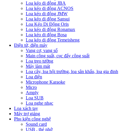
Loa kéo di động JBA
Loa kéo di động ACNOS
Loa kéo di động JMW
Loa kéo di động Sansui
Loa Kéo Di Động Oris
Loa kéo di động Ronamax
Loa kéo di động Bosa
Loa kéo di động Temeisheng
Điện tử, điện máy
Vang cơ, vang số
Main công suất, cục đẩy công suất
Loa treo tường
Máy làm mát
Loa cây, loa hội trường, loa sân khấu, loa gia đinh
Loa điện
Microphone Karaoke
Micro
Amply
Loa SUB
Loa nghe nhạc
Loa xách tay
Máy trợ giảng
Phụ kiện công nghệ
Sound card
USB , thẻ nhớ