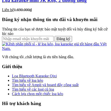
Loa karaoke mini JK K08, 2 đường tiếng
Liên hệ
1.690.000₫
Đăng ký nhận thông tin ưu đãi và khuyến mãi
Thông tin của bạn sẽ được bảo mật tuyệt đối và hủy đăng ký bất cứ
lúc nào
Đăng ký
Với chúng tôi ,chất lượng là ưu tiên hàng đầu.
Giới thiệu
Loa Bluetooth Karaoke Qixi
Tìm hiểu về loa kéo
Tìm hiểu về Ampli và board đẩy công suất
Tìm hiểu về các loại củ loa
Cách lựa chọn một chiếc loa kéo
Hỗ trợ khách hàng