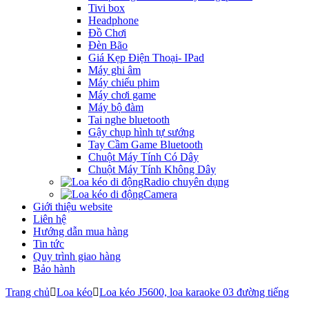
Tivi box
Headphone
Đồ Chơi
Đèn Bão
Giá Kẹp Điện Thoại- IPad
Máy ghi âm
Máy chiếu phim
Máy chơi game
Máy bộ đàm
Tai nghe bluetooth
Gậy chụp hình tự sướng
Tay Cầm Game Bluetooth
Chuột Máy Tính Có Dây
Chuột Máy Tính Không Dây
Radio chuyên dụng
Camera
Giới thiệu website
Liên hệ
Hướng dẫn mua hàng
Tin tức
Quy trình giao hàng
Bảo hành
Trang chủ
Loa kéo
Loa kéo J5600, loa karaoke 03 đường tiếng