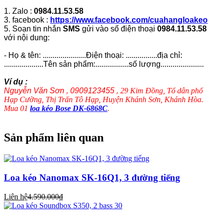
1. Zalo :
0984.11.53.58
3. facebook :
https://www.facebook.com/cuahangloakeo
5. Soạn tin nhắn
SMS
gửi vào số điện thoại
0984.11.53.58
với nội dung:
- Họ & tên: ......................Điện thoại: ................địa chỉ:
....................Tên sản phẩm:.................số lượng......................
Ví dụ :
Nguyễn Văn Sơn , 0909123455 ,
29 Kim Đồng, Tổ dân phố
Hạp Cường, Thị Trấn Tô Hạp, Huyện Khánh Sơn, Khánh Hòa.
Mua 01
loa kéo Bose DK-6868C
.
Sản phẩm liên quan
Loa kéo Nanomax SK-16Q1, 3 đường tiếng
Liên hệ
4.590.000₫