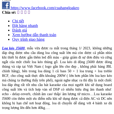
https://www.facebook.com/cuahangloakeo
Chia sẻ:
Chi tiết
Đặt hàng nhanh
Đánh giá
Xem hướng dẫn thanh toán
Quy trình giao hàng
Loa kéo J5600
, mẫu vừa được ra mắt trong tháng 1/ 2023, không những
đáp ứng được nhu cầu dùng loa công suất lớn mà còn được cả phần nhìn
khi thiết bị được gắn thêm led đổi màu - giúp giảm đi sự đơn điệu và cứng
ngắt của một chiếc loa kéo thùng gỗ. Loa kéo di động j5600 được đóng
thùng và ráp tại Việt Nam ( logo gắn lên cho đẹp , không phải hàng JBL
chính hãng), bên trong loa dùng 1 củ bass 50 + 1 loa trung + loa treble
RCF, cho công suất thực đến khoảng 200W ( lớn hơn phần lớn loa kẹo kéo
mà chúng ta thường thấy trên phố), ngoài nghe nhạc ra thì đây là một chiếc
loa đáp ứng rất tốt nhu cầu hát karaoke của mọi người khi sử dụng board
công suất lớn và tích hợp vàn số DSP có nhiều hiệu ứng âm thanh như:
echo - delay-reverb, chỉnh âm cao/ thấp/ âm lượng từ micro....Loa karaoke
J5600 còn thêm một ưu điểm nữa khi sử dụng được cả điện AC và DC nên
không bị hạn chế nơi hoạt động, loa di chuyển dễ dàng với 4 bánh xe dù
trọng lượng lên đến hơn 40kg.....