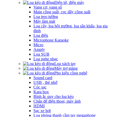
Điện tử, điện máy
Vang cơ, vang số
Main công suất, cục đẩy công suất
Loa treo tường
Máy làm mát
Loa cây, loa hội trường, loa sân khấu, loa gia
đinh
Loa điện
Microphone Karaoke
Micro
Amply
Loa SUB
Loa nghe nhạc
Loa xách tay
Máy trợ giảng
Phụ kiện công nghệ
Sound card
USB , thẻ nhớ
Cóc sạc
Kara box
Bình ắc quy cho loa kéo
Chân để điện thoại, máy ảnh
HDMI
Sạc xe hơi
Loa phóng thanh cầm tay megaphone