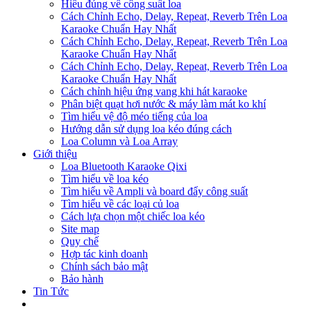
Hiểu đúng về công suất loa
Cách Chỉnh Echo, Delay, Repeat, Reverb Trên Loa
Karaoke Chuẩn Hay Nhất
Cách Chỉnh Echo, Delay, Repeat, Reverb Trên Loa
Karaoke Chuẩn Hay Nhất
Cách Chỉnh Echo, Delay, Repeat, Reverb Trên Loa
Karaoke Chuẩn Hay Nhất
Cách chỉnh hiệu ứng vang khi hát karaoke
Phân biệt quạt hơi nước & máy làm mát ko khí
Tìm hiểu vệ độ méo tiếng của loa
Hướng dẫn sử dụng loa kéo đúng cách
Loa Column và Loa Array
Giới thiệu
Loa Bluetooth Karaoke Qixi
Tìm hiểu về loa kéo
Tìm hiểu về Ampli và board đẩy công suất
Tìm hiểu về các loại củ loa
Cách lựa chọn một chiếc loa kéo
Site map
Quy chế
Hợp tác kinh doanh
Chính sách bảo mật
Bảo hành
Tin Tức