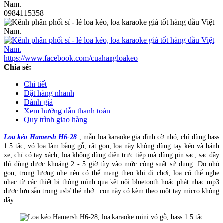
0984115358
https://www.facebook.com/cuahangloakeo
Chia sẻ:
Chi tiết
Đặt hàng nhanh
Đánh giá
Xem hướng dẫn thanh toán
Quy trình giao hàng
Loa kéo Hamersh H6-28
, mẫu loa karaoke gia đình cỡ nhỏ, chỉ dùng bass
1.5 tấc, vỏ loa làm bằng gỗ, rất gọn, loa này không dùng tay kéo và bánh
xe, chỉ có tay xách, loa không dùng điện trực tiếp mà dùng pin sạc, sạc đầy
thì dùng được khoảng 2 - 5 giờ tùy vào mức công suất sử dụng. Do nhỏ
gọn, trọng lượng nhẹ nên có thể mang theo khi đi chơi, loa có thể nghe
nhạc từ các thiết bị thông mình qua kết nối bluetooth hoặc phát nhạc mp3
được lưu sẵn trong usb/ thẻ nhớ...con này có kèm theo một tay micro không
dây.....