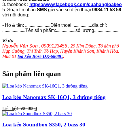
3. facebook :
https://www.facebook.com/cuahangloakeo
5. Soạn tin nhắn
SMS
gửi vào số điện thoại
0984.11.53.58
với nội dung:
- Họ & tên: ......................Điện thoại: ................địa chỉ:
....................Tên sản phẩm:.................số lượng......................
Ví dụ :
Nguyễn Văn Sơn , 0909123455 ,
29 Kim Đồng, Tổ dân phố
Hạp Cường, Thị Trấn Tô Hạp, Huyện Khánh Sơn, Khánh Hòa.
Mua 01
loa kéo Bose DK-6868C
.
Sản phẩm liên quan
Loa kéo Nanomax SK-16Q1, 3 đường tiếng
Liên hệ
4.590.000₫
Loa kéo Soundbox S350, 2 bass 30