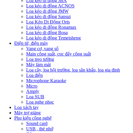
Loa kéo di động JBA
Loa kéo di động ACNOS
Loa kéo di động JMW
Loa kéo di động Sansui
Loa Kéo Di Động Oris
Loa kéo di động Ronamax
Loa kéo di động Bosa
Loa kéo di động Temeisheng
Điện tử, điện máy
Vang cơ, vang số
Main công suất, cục đẩy công suất
Loa treo tường
Máy làm mát
Loa cây, loa hội trường, loa sân khấu, loa gia đinh
Loa điện
Microphone Karaoke
Micro
Amply
Loa SUB
Loa nghe nhạc
Loa xách tay
Máy trợ giảng
Phụ kiện công nghệ
Sound card
USB , thẻ nhớ