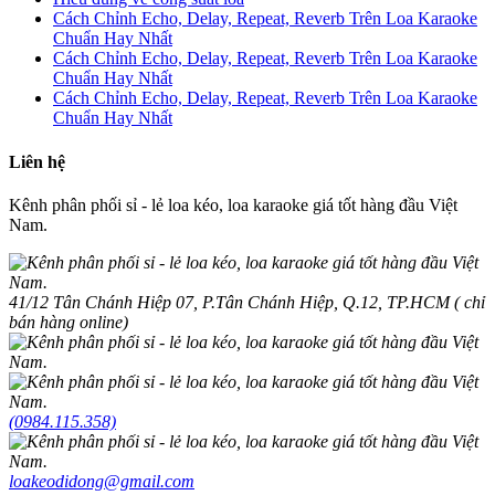
Cách Chỉnh Echo, Delay, Repeat, Reverb Trên Loa Karaoke
Chuẩn Hay Nhất
Cách Chỉnh Echo, Delay, Repeat, Reverb Trên Loa Karaoke
Chuẩn Hay Nhất
Cách Chỉnh Echo, Delay, Repeat, Reverb Trên Loa Karaoke
Chuẩn Hay Nhất
Liên hệ
Kênh phân phối sỉ - lẻ loa kéo, loa karaoke giá tốt hàng đầu Việt
Nam.
41/12 Tân Chánh Hiệp 07, P.Tân Chánh Hiệp, Q.12, TP.HCM ( chỉ
bán hàng online)
(0984.115.358)
loakeodidong@gmail.com