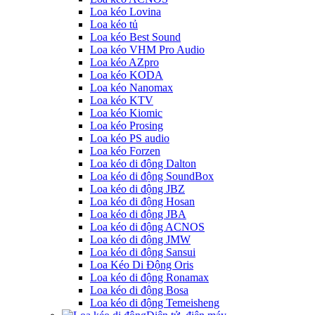
Loa kéo Lovina
Loa kéo tủ
Loa kéo Best Sound
Loa kéo VHM Pro Audio
Loa kéo AZpro
Loa kéo KODA
Loa kéo Nanomax
Loa kéo KTV
Loa kéo Kiomic
Loa kéo Prosing
Loa kéo PS audio
Loa kéo Forzen
Loa kéo di động Dalton
Loa kéo di động SoundBox
Loa kéo di động JBZ
Loa kéo di động Hosan
Loa kéo di động JBA
Loa kéo di động ACNOS
Loa kéo di động JMW
Loa kéo di động Sansui
Loa Kéo Di Động Oris
Loa kéo di động Ronamax
Loa kéo di động Bosa
Loa kéo di động Temeisheng