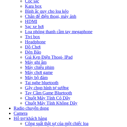
Cóc sạc
Kara box
Bình ắc quy cho loa kéo
Chân để điện thoại, máy ảnh
HDMI
Sạc xe hơi
Loa phóng thanh cầm tay megaphone
Tivi box
Headphone
Đồ Chơi
Đèn Bão
Giá Kẹp Điện Thoại- IPad
Máy ghi âm
Máy chiếu phim
Máy chơi game
Máy bộ đàm
Tai nghe bluetooth
Gậy chụp hình tự sướng
Tay Cầm Game Bluetooth
Chuột Máy Tính Có Dây
Chuột Máy Tính Không Dây
Radio chuyên dụng
Camera
Hỗ trợ khách hàng
Công suất thật sự của một chiếc loa