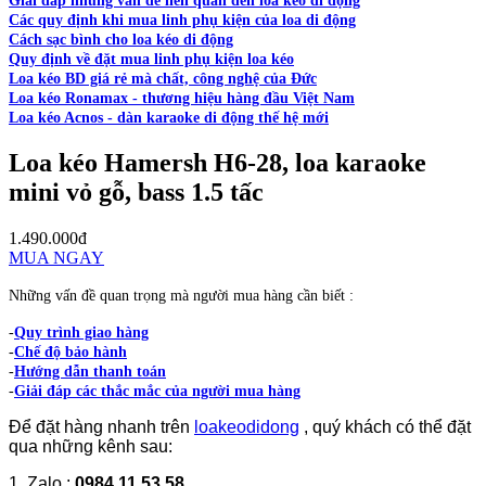
Giải đáp những vấn đề liên quan đến loa kéo di động
Các quy định khi mua linh phụ kiện của loa di động
Cách sạc bình cho loa kéo di động
Quy định về đặt mua linh phụ kiện loa kéo
Loa kéo BD giá rẻ mà chất, công nghệ của Đức
Loa kéo Ronamax - thương hiệu hàng đầu Việt Nam
Loa kéo Acnos - dàn karaoke di động thế hệ mới
Loa kéo Hamersh H6-28, loa karaoke
mini vỏ gỗ, bass 1.5 tấc
1.490.000đ
MUA NGAY
Những vấn đề quan trọng mà người mua hàng cần biết :
-
Quy trình giao hàng
-
Chế độ bảo hành
-
Hướng dẫn thanh toán
-
Giải đáp các thắc mắc của người mua hàng
Để đặt hàng nhanh trên
loakeodidong
, quý khách có thể đặt
qua những kênh sau:
1. Zalo :
0984.11.53.58