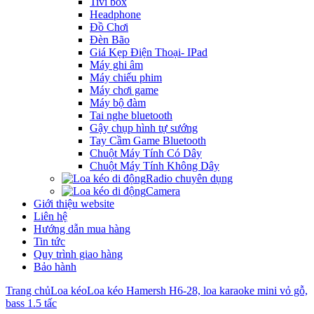
Tivi box
Headphone
Đồ Chơi
Đèn Bão
Giá Kẹp Điện Thoại- IPad
Máy ghi âm
Máy chiếu phim
Máy chơi game
Máy bộ đàm
Tai nghe bluetooth
Gậy chụp hình tự sướng
Tay Cầm Game Bluetooth
Chuột Máy Tính Có Dây
Chuột Máy Tính Không Dây
Radio chuyên dụng
Camera
Giới thiệu website
Liên hệ
Hướng dẫn mua hàng
Tin tức
Quy trình giao hàng
Bảo hành
Trang chủ
Loa kéo
Loa kéo Hamersh H6-28, loa karaoke mini vỏ gỗ,
bass 1.5 tấc