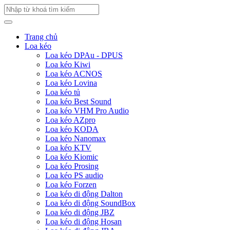
Trang chủ
Loa kéo
Loa kéo DPAu - DPUS
Loa kéo Kiwi
Loa kéo ACNOS
Loa kéo Lovina
Loa kéo tủ
Loa kéo Best Sound
Loa kéo VHM Pro Audio
Loa kéo AZpro
Loa kéo KODA
Loa kéo Nanomax
Loa kéo KTV
Loa kéo Kiomic
Loa kéo Prosing
Loa kéo PS audio
Loa kéo Forzen
Loa kéo di động Dalton
Loa kéo di động SoundBox
Loa kéo di động JBZ
Loa kéo di động Hosan