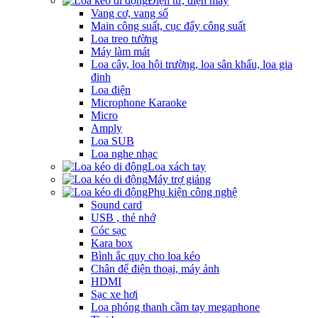
Điện tử, điện máy
Vang cơ, vang số
Main công suất, cục đẩy công suất
Loa treo tường
Máy làm mát
Loa cây, loa hội trường, loa sân khấu, loa gia
đinh
Loa điện
Microphone Karaoke
Micro
Amply
Loa SUB
Loa nghe nhạc
Loa xách tay
Máy trợ giảng
Phụ kiện công nghệ
Sound card
USB , thẻ nhớ
Cóc sạc
Kara box
Bình ắc quy cho loa kéo
Chân để điện thoại, máy ảnh
HDMI
Sạc xe hơi
Loa phóng thanh cầm tay megaphone