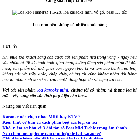
Công suất thực tầm 50W
Loa nhỏ nên không có nhiều chức năng
LƯU Ý:
Khi mua loa khách hàng còn được đổi sản phẩm nếu trong vòng 7 ngày nếu
sản phẩm bị lỗi kỹ thuật hoặc giao hàng không đúng sản phẩm mình đã đặt
mua, sản phẩm đổi mới phải còn nguyên bao bì và tem bảo hành trên loa,
không nứt vỡ, trầy xước, chập cháy, chúng tôi cũng không nhận đổi hàng
nếu lỗi phát sinh do sơ sót của người dùng hoặc do sử dụng sai cách.
Với các sản phẩm
loa karaoke mini
, chúng tôi có nhận: vá thùng loa bị
nứt - vỡ, cung cấp các linh phụ kiện cho loa...
Những bài viết liên quan:
Karaoke nên chọn nhạc MIDI hay KTV ?
Kiến thức cơ bản và cách phân biệt các loại củ loa
Khái niệm cơ bản về 3 dải tần số Bass Mid Treble trong âm thanh
Nên chọn microphone nào phù hợp để hát karaoke?