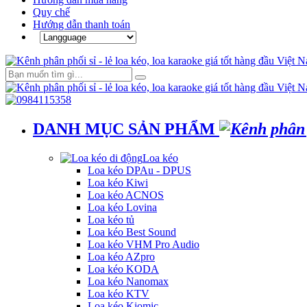
Quy chế
Hướng dẫn thanh toán
DANH MỤC SẢN PHẨM
Loa kéo
Loa kéo DPAu - DPUS
Loa kéo Kiwi
Loa kéo ACNOS
Loa kéo Lovina
Loa kéo tủ
Loa kéo Best Sound
Loa kéo VHM Pro Audio
Loa kéo AZpro
Loa kéo KODA
Loa kéo Nanomax
Loa kéo KTV
Loa kéo Kiomic