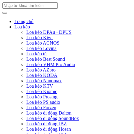
Trang chủ
Loa kéo
Loa kéo DPAu - DPUS
Loa kéo Kiwi
Loa kéo ACNOS
Loa kéo Lovina
Loa kéo tủ
Loa kéo Best Sound
Loa kéo VHM Pro Audio
Loa kéo AZpro
Loa kéo KODA
Loa kéo Nanomax
Loa kéo KTV
Loa kéo Kiomic
Loa kéo Prosing
Loa kéo PS audio
Loa kéo Forzen
Loa kéo di động Dalton
Loa kéo di động SoundBox
Loa kéo di động JBZ
Loa kéo di động Hosan