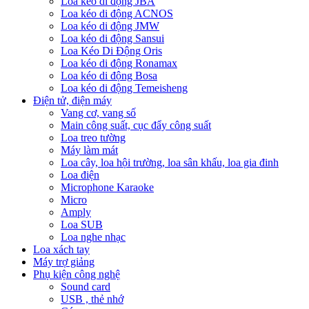
Loa kéo di động JBA
Loa kéo di động ACNOS
Loa kéo di động JMW
Loa kéo di động Sansui
Loa Kéo Di Động Oris
Loa kéo di động Ronamax
Loa kéo di động Bosa
Loa kéo di động Temeisheng
Điện tử, điện máy
Vang cơ, vang số
Main công suất, cục đẩy công suất
Loa treo tường
Máy làm mát
Loa cây, loa hội trường, loa sân khấu, loa gia đinh
Loa điện
Microphone Karaoke
Micro
Amply
Loa SUB
Loa nghe nhạc
Loa xách tay
Máy trợ giảng
Phụ kiện công nghệ
Sound card
USB , thẻ nhớ