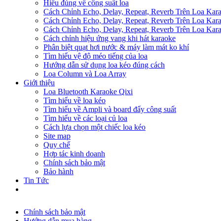
Hiểu đúng về công suất loa
Cách Chỉnh Echo, Delay, Repeat, Reverb Trên Loa Ka
Cách Chỉnh Echo, Delay, Repeat, Reverb Trên Loa Ka
Cách Chỉnh Echo, Delay, Repeat, Reverb Trên Loa Ka
Cách chỉnh hiệu ứng vang khi hát karaoke
Phân biệt quạt hơi nước & máy làm mát ko khí
Tìm hiểu vệ độ méo tiếng của loa
Hướng dẫn sử dụng loa kéo đúng cách
Loa Column và Loa Array
Giới thiệu
Loa Bluetooth Karaoke Qixi
Tìm hiểu về loa kéo
Tìm hiểu về Ampli và board đẩy công suất
Tìm hiểu về các loại củ loa
Cách lựa chọn một chiếc loa kéo
Site map
Quy chế
Hợp tác kinh doanh
Chính sách bảo mật
Bảo hành
Tin Tức
Chính sách bảo mật
Hướng dẫn mua hàng