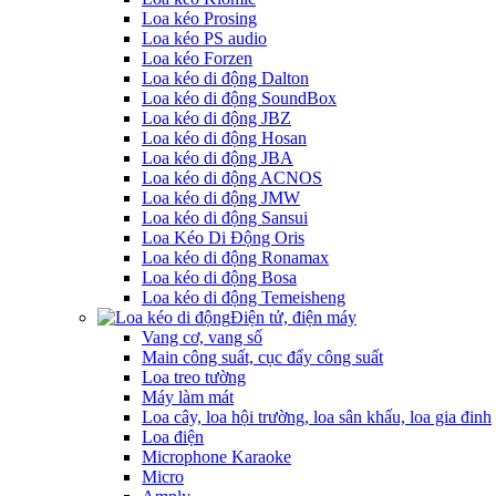
Loa kéo Prosing
Loa kéo PS audio
Loa kéo Forzen
Loa kéo di động Dalton
Loa kéo di động SoundBox
Loa kéo di động JBZ
Loa kéo di động Hosan
Loa kéo di động JBA
Loa kéo di động ACNOS
Loa kéo di động JMW
Loa kéo di động Sansui
Loa Kéo Di Động Oris
Loa kéo di động Ronamax
Loa kéo di động Bosa
Loa kéo di động Temeisheng
Điện tử, điện máy
Vang cơ, vang số
Main công suất, cục đẩy công suất
Loa treo tường
Máy làm mát
Loa cây, loa hội trường, loa sân khấu, loa gia đinh
Loa điện
Microphone Karaoke
Micro