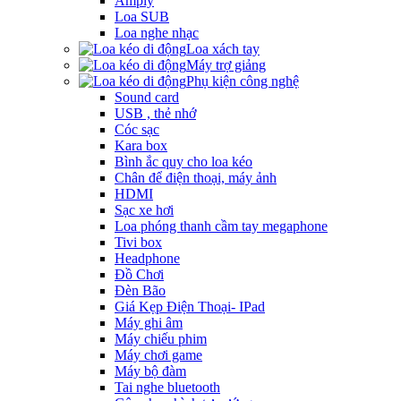
Amply
Loa SUB
Loa nghe nhạc
Loa xách tay
Máy trợ giảng
Phụ kiện công nghệ
Sound card
USB , thẻ nhớ
Cóc sạc
Kara box
Bình ắc quy cho loa kéo
Chân để điện thoại, máy ảnh
HDMI
Sạc xe hơi
Loa phóng thanh cầm tay megaphone
Tivi box
Headphone
Đồ Chơi
Đèn Bão
Giá Kẹp Điện Thoại- IPad
Máy ghi âm
Máy chiếu phim
Máy chơi game
Máy bộ đàm
Tai nghe bluetooth