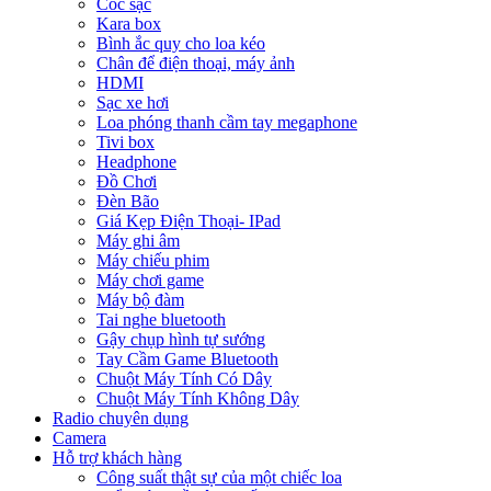
Cóc sạc
Kara box
Bình ắc quy cho loa kéo
Chân để điện thoại, máy ảnh
HDMI
Sạc xe hơi
Loa phóng thanh cầm tay megaphone
Tivi box
Headphone
Đồ Chơi
Đèn Bão
Giá Kẹp Điện Thoại- IPad
Máy ghi âm
Máy chiếu phim
Máy chơi game
Máy bộ đàm
Tai nghe bluetooth
Gậy chụp hình tự sướng
Tay Cầm Game Bluetooth
Chuột Máy Tính Có Dây
Chuột Máy Tính Không Dây
Radio chuyên dụng
Camera
Hỗ trợ khách hàng
Công suất thật sự của một chiếc loa