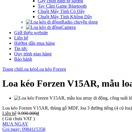
Gậy chụp hình tự sướng
Tay Cầm Game Bluetooth
Chuột Máy Tính Có Dây
Chuột Máy Tính Không Dây
Radio chuyên dụng
Camera
Giới thiệu website
Liên hệ
Hướng dẫn mua hàng
Tin tức
Quy trình giao hàng
Bảo hành
Trang chủ
Loa kéo
Loa kéo Forzen
Loa kéo Forzen V15AR, mẫu loa 
Loa kéo Forzen V15AR, thùng gỗ MDF, loa 3 đường tiếng (4 củ loa
Liên hệ
9.990.000₫
( Giá chưa VAT )
MUA NGAY
Gọi ngay: 0984115358