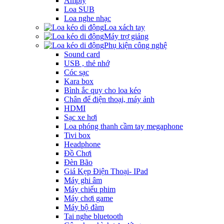
Amply
Loa SUB
Loa nghe nhạc
Loa xách tay
Máy trợ giảng
Phụ kiện công nghệ
Sound card
USB , thẻ nhớ
Cóc sạc
Kara box
Bình ắc quy cho loa kéo
Chân để điện thoại, máy ảnh
HDMI
Sạc xe hơi
Loa phóng thanh cầm tay megaphone
Tivi box
Headphone
Đồ Chơi
Đèn Bão
Giá Kẹp Điện Thoại- IPad
Máy ghi âm
Máy chiếu phim
Máy chơi game
Máy bộ đàm
Tai nghe bluetooth