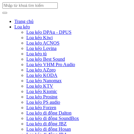
Trang chủ
Loa kéo
Loa kéo DPAu - DPUS
Loa kéo Kiwi
Loa kéo ACNOS
Loa kéo Lovina
Loa kéo tủ
Loa kéo Best Sound
Loa kéo VHM Pro Audio
Loa kéo AZpro
Loa kéo KODA
Loa kéo Nanomax
Loa kéo KTV
Loa kéo Kiomic
Loa kéo Prosing
Loa kéo PS audio
Loa kéo Forzen
Loa kéo di động Dalton
Loa kéo di động SoundBox
Loa kéo di động JBZ
Loa kéo di động Hosan