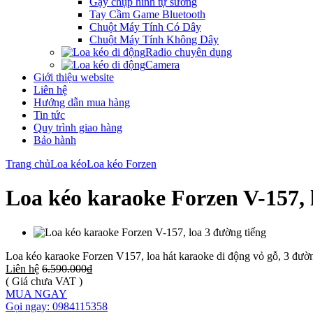
Gậy chụp hình tự sướng
Tay Cầm Game Bluetooth
Chuột Máy Tính Có Dây
Chuột Máy Tính Không Dây
Radio chuyên dụng
Camera
Giới thiệu website
Liên hệ
Hướng dẫn mua hàng
Tin tức
Quy trình giao hàng
Bảo hành
Trang chủ
Loa kéo
Loa kéo Forzen
Loa kéo karaoke Forzen V-157, 
Loa kéo karaoke Forzen V157, loa hát karaoke di động vỏ gỗ, 3 đườ
Liên hệ
6.590.000₫
( Giá chưa VAT )
MUA NGAY
Gọi ngay: 0984115358