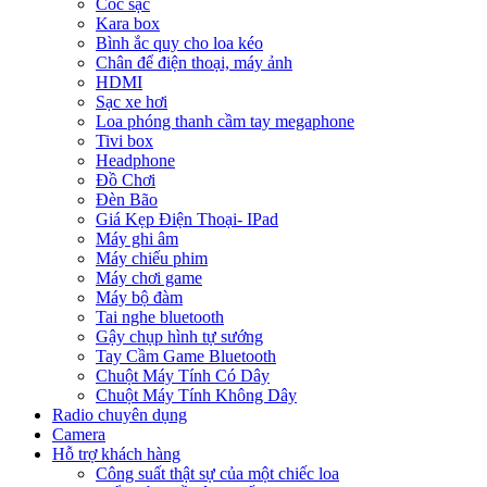
Cóc sạc
Kara box
Bình ắc quy cho loa kéo
Chân để điện thoại, máy ảnh
HDMI
Sạc xe hơi
Loa phóng thanh cầm tay megaphone
Tivi box
Headphone
Đồ Chơi
Đèn Bão
Giá Kẹp Điện Thoại- IPad
Máy ghi âm
Máy chiếu phim
Máy chơi game
Máy bộ đàm
Tai nghe bluetooth
Gậy chụp hình tự sướng
Tay Cầm Game Bluetooth
Chuột Máy Tính Có Dây
Chuột Máy Tính Không Dây
Radio chuyên dụng
Camera
Hỗ trợ khách hàng
Công suất thật sự của một chiếc loa