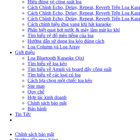
Hiểu đúng về công suất loa
Cách Chỉnh Echo, Delay, Repeat, Reverb Trên Loa Ka
Cách Chỉnh Echo, Delay, Repeat, Reverb Trên Loa Ka
Cách Chỉnh Echo, Delay, Repeat, Reverb Trên Loa Ka
Cách chỉnh hiệu ứng vang khi hát karaoke
Phân biệt quạt hơi nước & máy làm mát ko khí
Tìm hiểu vệ độ méo tiếng của loa
Hướng dẫn sử dụng loa kéo đúng cách
Loa Column và Loa Array
Giới thiệu
Loa Bluetooth Karaoke Qixi
Tìm hiểu về loa kéo
Tìm hiểu về Ampli và board đẩy công suất
Tìm hiểu về các loại củ loa
Cách lựa chọn một chiếc loa kéo
Site map
Quy chế
Hợp tác kinh doanh
Chính sách bảo mật
Bảo hành
Tin Tức
Chính sách bảo mật
Hướng dẫn mua hàng