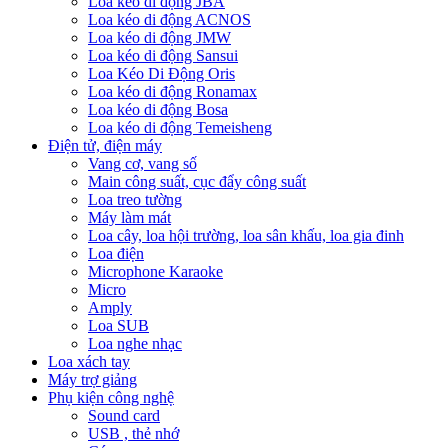
Loa kéo di động JBA
Loa kéo di động ACNOS
Loa kéo di động JMW
Loa kéo di động Sansui
Loa Kéo Di Động Oris
Loa kéo di động Ronamax
Loa kéo di động Bosa
Loa kéo di động Temeisheng
Điện tử, điện máy
Vang cơ, vang số
Main công suất, cục đẩy công suất
Loa treo tường
Máy làm mát
Loa cây, loa hội trường, loa sân khấu, loa gia đinh
Loa điện
Microphone Karaoke
Micro
Amply
Loa SUB
Loa nghe nhạc
Loa xách tay
Máy trợ giảng
Phụ kiện công nghệ
Sound card
USB , thẻ nhớ