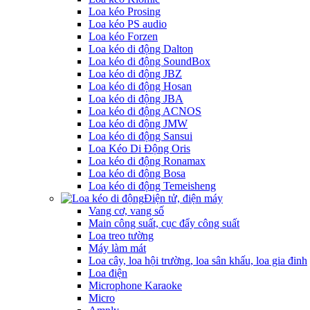
Loa kéo Prosing
Loa kéo PS audio
Loa kéo Forzen
Loa kéo di động Dalton
Loa kéo di động SoundBox
Loa kéo di động JBZ
Loa kéo di động Hosan
Loa kéo di động JBA
Loa kéo di động ACNOS
Loa kéo di động JMW
Loa kéo di động Sansui
Loa Kéo Di Động Oris
Loa kéo di động Ronamax
Loa kéo di động Bosa
Loa kéo di động Temeisheng
Điện tử, điện máy
Vang cơ, vang số
Main công suất, cục đẩy công suất
Loa treo tường
Máy làm mát
Loa cây, loa hội trường, loa sân khấu, loa gia đinh
Loa điện
Microphone Karaoke
Micro