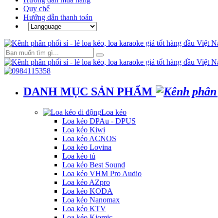
Quy chế
Hướng dẫn thanh toán
DANH MỤC SẢN PHẨM
Loa kéo
Loa kéo DPAu - DPUS
Loa kéo Kiwi
Loa kéo ACNOS
Loa kéo Lovina
Loa kéo tủ
Loa kéo Best Sound
Loa kéo VHM Pro Audio
Loa kéo AZpro
Loa kéo KODA
Loa kéo Nanomax
Loa kéo KTV
Loa kéo Kiomic