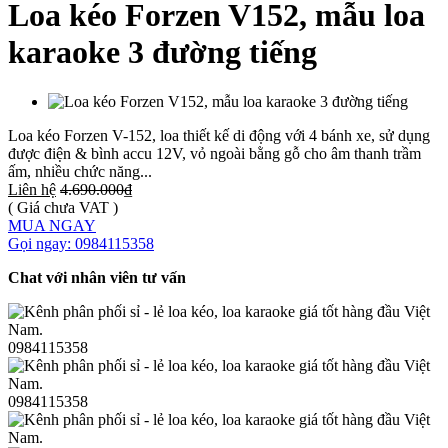
Loa kéo Forzen V152, mẫu loa
karaoke 3 đường tiếng
Loa kéo Forzen V-152, loa thiết kế di động với 4 bánh xe, sử dụng
được điện & bình accu 12V, vỏ ngoài bằng gỗ cho âm thanh trầm
ấm, nhiều chức năng...
Liên hệ
4.690.000₫
( Giá chưa VAT )
MUA NGAY
Gọi ngay: 0984115358
Chat với nhân viên tư vấn
0984115358
0984115358