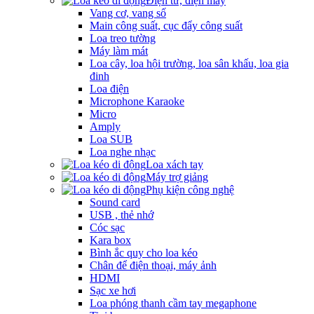
Điện tử, điện máy
Vang cơ, vang số
Main công suất, cục đẩy công suất
Loa treo tường
Máy làm mát
Loa cây, loa hội trường, loa sân khấu, loa gia
đinh
Loa điện
Microphone Karaoke
Micro
Amply
Loa SUB
Loa nghe nhạc
Loa xách tay
Máy trợ giảng
Phụ kiện công nghệ
Sound card
USB , thẻ nhớ
Cóc sạc
Kara box
Bình ắc quy cho loa kéo
Chân để điện thoại, máy ảnh
HDMI
Sạc xe hơi
Loa phóng thanh cầm tay megaphone