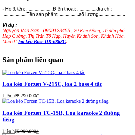
- Họ & tên: ......................Điện thoại: ................địa chỉ:
....................Tên sản phẩm:.................số lượng......................
Ví dụ :
Nguyễn Văn Sơn , 0909123455 ,
29 Kim Đồng, Tổ dân phố
Hạp Cường, Thị Trấn Tô Hạp, Huyện Khánh Sơn, Khánh Hòa.
Mua 01
loa kéo Bose DK-6868C
.
Sản phẩm liên quan
Loa kéo Forzen V-215C, loa 2 bass 4 tấc
Liên hệ
8.290.000₫
Loa kéo Forzen TC-15B, Loa karaoke 2 đường
tiếng
Liên hệ
5.990.000₫