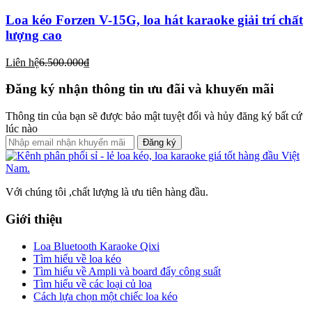
Loa kéo Forzen V-15G, loa hát karaoke giải trí chất
lượng cao
Liên hệ
6.500.000₫
Đăng ký nhận thông tin ưu đãi và khuyến mãi
Thông tin của bạn sẽ được bảo mật tuyệt đối và hủy đăng ký bất cứ
lúc nào
Đăng ký
Với chúng tôi ,chất lượng là ưu tiên hàng đầu.
Giới thiệu
Loa Bluetooth Karaoke Qixi
Tìm hiểu về loa kéo
Tìm hiểu về Ampli và board đẩy công suất
Tìm hiểu về các loại củ loa
Cách lựa chọn một chiếc loa kéo