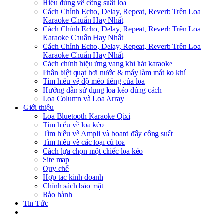
Hiểu đúng về công suất loa
Cách Chỉnh Echo, Delay, Repeat, Reverb Trên Loa
Karaoke Chuẩn Hay Nhất
Cách Chỉnh Echo, Delay, Repeat, Reverb Trên Loa
Karaoke Chuẩn Hay Nhất
Cách Chỉnh Echo, Delay, Repeat, Reverb Trên Loa
Karaoke Chuẩn Hay Nhất
Cách chỉnh hiệu ứng vang khi hát karaoke
Phân biệt quạt hơi nước & máy làm mát ko khí
Tìm hiểu vệ độ méo tiếng của loa
Hướng dẫn sử dụng loa kéo đúng cách
Loa Column và Loa Array
Giới thiệu
Loa Bluetooth Karaoke Qixi
Tìm hiểu về loa kéo
Tìm hiểu về Ampli và board đẩy công suất
Tìm hiểu về các loại củ loa
Cách lựa chọn một chiếc loa kéo
Site map
Quy chế
Hợp tác kinh doanh
Chính sách bảo mật
Bảo hành
Tin Tức