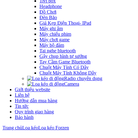
Tivi box
Headphone
Đồ Chơi
Đèn Bão
Giá Kẹp Điện Thoại- IPad
Máy ghi âm
Máy chiếu phim
Máy chơi game
Máy bộ đàm
Tai nghe bluetooth
Gậy chụp hình tự sướng
Tay Cầm Game Bluetooth
Chuột Máy Tính Có Dây
Chuột Máy Tính Không Dây
Radio chuyên dụng
Camera
Giới thiệu website
Liên hệ
Hướng dẫn mua hàng
Tin tức
Quy trình giao hàng
Bảo hành
Trang chủ
Loa kéo
Loa kéo Forzen