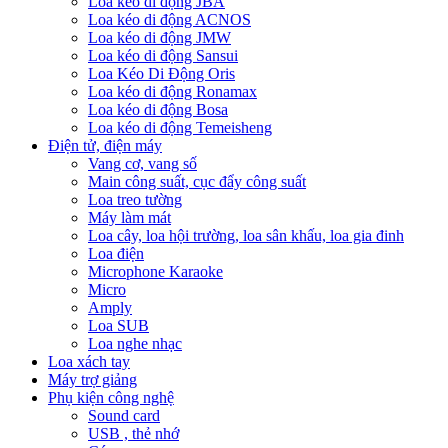
Loa kéo di động JBA
Loa kéo di động ACNOS
Loa kéo di động JMW
Loa kéo di động Sansui
Loa Kéo Di Động Oris
Loa kéo di động Ronamax
Loa kéo di động Bosa
Loa kéo di động Temeisheng
Điện tử, điện máy
Vang cơ, vang số
Main công suất, cục đẩy công suất
Loa treo tường
Máy làm mát
Loa cây, loa hội trường, loa sân khấu, loa gia đinh
Loa điện
Microphone Karaoke
Micro
Amply
Loa SUB
Loa nghe nhạc
Loa xách tay
Máy trợ giảng
Phụ kiện công nghệ
Sound card
USB , thẻ nhớ