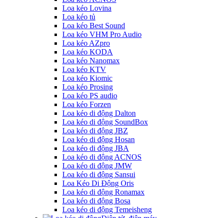
Loa kéo Lovina
Loa kéo tủ
Loa kéo Best Sound
Loa kéo VHM Pro Audio
Loa kéo AZpro
Loa kéo KODA
Loa kéo Nanomax
Loa kéo KTV
Loa kéo Kiomic
Loa kéo Prosing
Loa kéo PS audio
Loa kéo Forzen
Loa kéo di động Dalton
Loa kéo di động SoundBox
Loa kéo di động JBZ
Loa kéo di động Hosan
Loa kéo di động JBA
Loa kéo di động ACNOS
Loa kéo di động JMW
Loa kéo di động Sansui
Loa Kéo Di Động Oris
Loa kéo di động Ronamax
Loa kéo di động Bosa
Loa kéo di động Temeisheng