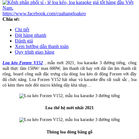
https://www.facebook.com/cuahangloakeo
Chia sẻ:
Chi tiết
Đặt hàng nhanh
Đánh giá
Xem hướng dẫn thanh toán
Quy trình giao hàng
Loa kéo Forzen V152
, mẫu mới 2021, loa karaoke 3 đường tiếng, công
suất thực tầm 150W/ max 600W, âm thanh rất hay với dải tần âm thanh rất
rộng, board công suất đặc trưng của dòng loa kéo di động Forzen với đầy
đủ chức năng. Loa Forzen V152 hát nhạc và karaoke đều rất xuất sắc , loa
có kèm theo một đôi micro không dây khá nhạy....
Loa thế hệ mới nhất 2021
Thùng loa đóng bằng gỗ