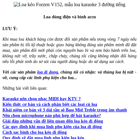
Loa dùng điện và bình accu
LƯU Ý:
Khi mua loa khách hàng còn được đổi sản phẩm nếu trong vòng 7 ngày nếu
sản phẩm bị lỗi kỹ thuật hoặc giao hàng không đúng sản phẩm mình đã đặt
mua, sản phẩm đổi mới phải còn nguyên bao bì và tem bảo hành trên loa,
không nứt vỡ, trầy xước, chập cháy, chúng tôi cũng không nhận đổi hàng
nếu lỗi phát sinh do sơ sót của người dùng hoặc do sử dụng sai cách.
Với các sản phẩm
loa di dong
, chúng tôi có nhận: vá thùng loa bị nứt -
vỡ, cung cấp các linh phụ kiện cho loa...
Những bài viết liên quan:
Karaoke nên chọn nhạc MIDI hay KTV ?
Kiến thức cơ bản và cách phân biệt các loại củ loa
Khái niệm cơ bản về 3 dải tần số Bass Mid Treble trong âm thanh
Nên chọn microphone nào phù hợp để hát karaoke?
Giải đáp những vấn đề liên quan đến loa kéo di động
Các quy định khi mua linh phụ kiện của loa di động
Cách sạc bình cho loa kéo di động
Quy định về đặt mua linh phụ kiện loa kéo