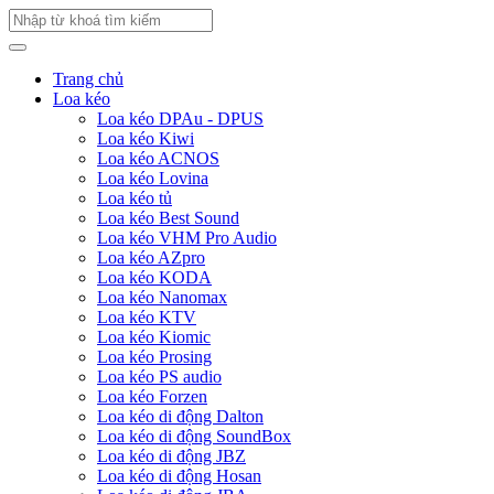
Trang chủ
Loa kéo
Loa kéo DPAu - DPUS
Loa kéo Kiwi
Loa kéo ACNOS
Loa kéo Lovina
Loa kéo tủ
Loa kéo Best Sound
Loa kéo VHM Pro Audio
Loa kéo AZpro
Loa kéo KODA
Loa kéo Nanomax
Loa kéo KTV
Loa kéo Kiomic
Loa kéo Prosing
Loa kéo PS audio
Loa kéo Forzen
Loa kéo di động Dalton
Loa kéo di động SoundBox
Loa kéo di động JBZ
Loa kéo di động Hosan