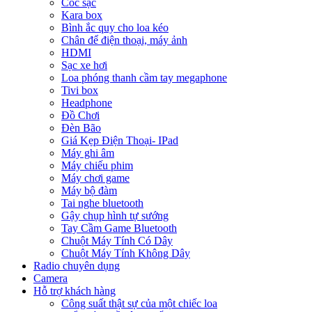
Cóc sạc
Kara box
Bình ắc quy cho loa kéo
Chân để điện thoại, máy ảnh
HDMI
Sạc xe hơi
Loa phóng thanh cầm tay megaphone
Tivi box
Headphone
Đồ Chơi
Đèn Bão
Giá Kẹp Điện Thoại- IPad
Máy ghi âm
Máy chiếu phim
Máy chơi game
Máy bộ đàm
Tai nghe bluetooth
Gậy chụp hình tự sướng
Tay Cầm Game Bluetooth
Chuột Máy Tính Có Dây
Chuột Máy Tính Không Dây
Radio chuyên dụng
Camera
Hỗ trợ khách hàng
Công suất thật sự của một chiếc loa