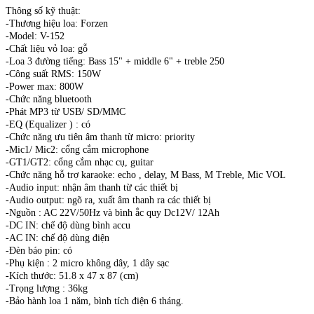
Thông số kỹ thuật:
-Thương hiệu loa: Forzen
-Model: V-152
-Chất liệu vỏ loa: gỗ
-Loa 3 đường tiếng: Bass 15" + middle 6" + treble 250
-Công suất RMS: 150W
-Power max: 800W
-Chức năng bluetooth
-Phát MP3 từ USB/ SD/MMC
-EQ (Equalizer ) : có
-Chức năng ưu tiên âm thanh từ micro: priority
-Mic1/ Mic2: cổng cắm microphone
-GT1/GT2: cổng cắm nhạc cụ, guitar
-Chức năng hỗ trợ karaoke: echo , delay, M Bass, M Treble, Mic VOL
-Audio input: nhận âm thanh từ các thiết bị
-Audio output: ngõ ra, xuất âm thanh ra các thiết bị
-Nguồn : AC 22V/50Hz và bình ắc quy Dc12V/ 12Ah
-DC IN: chế độ dùng bình accu
-AC IN: chế độ dùng điện
-Đèn báo pin: có
-Phụ kiện : 2 micro không dây, 1 dây sạc
-Kích thước: 51.8 x 47 x 87 (cm)
-Trọng lượng : 36kg
-Bảo hành loa 1 năm, bình tích điện 6 tháng.