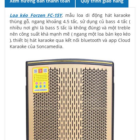
Xem hướng dẫn thanh toán
Quy trình giao hàng
Loa kéo Forzen FC-15Y
, mẫu loa di động hát karaoke
thùng gỗ, ngang khoảng 4.5 tấc, sử dụng củ bass 4 tấc (
nhiều nơi ghi là bass 5 tấc là không đúng) và một treble
nên công suất khá mạnh mẽ ( ngang một loa bán kẹo kéo
), thiết bị hát karaoke qua kết nối bluetooth và app Cloud
Karaoke của Soncamedia.