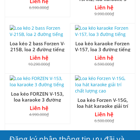
Liên hệ
đường tiếng
Liên hệ
6.590.000₫
9.990.000₫
Loa kéo 2 bass Forzen V-
Loa kéo karaoke Forzen
215B, loa 2 đường tiếng
V-157, loa 3 đường tiếng
Liên hệ
Liên hệ
10.290.000₫
6.590.000₫
Loa kéo FORZEN V-153,
loa karaoke 3 đường
Loa kéo Forzen V-15G,
tiếng
loa hát karaoke giải trí
Liên hệ
chất lượng cao
Liên hệ
4.990.000₫
6.500.000₫
Đăng ký nhận thông tin ưu đãi và