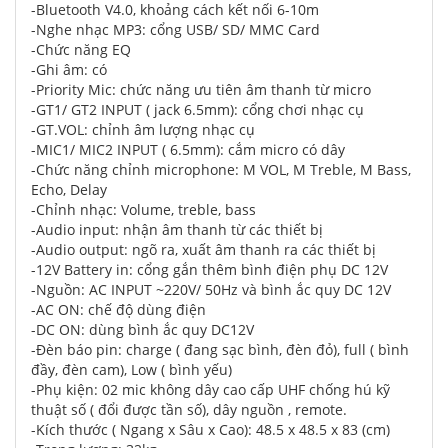
-Bluetooth V4.0, khoảng cách kết nối 6-10m
-Nghe nhạc MP3: cổng USB/ SD/ MMC Card
-Chức năng EQ
-Ghi âm: có
-Priority Mic: chức năng ưu tiên âm thanh từ micro
-GT1/ GT2 INPUT ( jack 6.5mm): cổng chơi nhạc cụ
-GT.VOL: chỉnh âm lượng nhạc cụ
-MIC1/ MIC2 INPUT ( 6.5mm): cắm micro có dây
-Chức năng chỉnh microphone: M VOL, M Treble, M Bass,
Echo, Delay
-Chỉnh nhạc: Volume, treble, bass
-Audio input: nhận âm thanh từ các thiết bị
-Audio output: ngõ ra, xuất âm thanh ra các thiết bị
-12V Battery in: cổng gắn thêm bình điện phụ DC 12V
-Nguồn: AC INPUT ~220V/ 50Hz và bình ắc quy DC 12V
-AC ON: chế độ dùng điện
-DC ON: dùng bình ắc quy DC12V
-Đèn báo pin: charge ( đang sạc bình, đèn đỏ), full ( bình
đầy, đèn cam), Low ( bình yếu)
-Phụ kiện: 02 mic không dây cao cấp UHF chống hú kỹ
thuật số ( đổi được tần số), dây nguồn , remote.
-Kích thước ( Ngang x Sâu x Cao): 48.5 x 48.5 x 83 (cm)