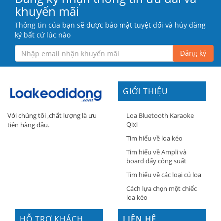
khuyến mãi
Thông tin của bạn sẽ được bảo mật tuyệt đối và hủy đăng
ký bất cứ lúc nào
Đăng ký
GIỚI THIỆU
Loa Bluetooth Karaoke
Với chúng tôi ,chất lượng là ưu
Qixi
tiên hàng đầu.
Tìm hiểu về loa kéo
Tìm hiểu về Ampli và
board đẩy công suất
Tìm hiểu về các loại củ loa
Cách lựa chọn một chiếc
loa kéo
HỖ TRỢ KHÁCH
LIÊN HỆ