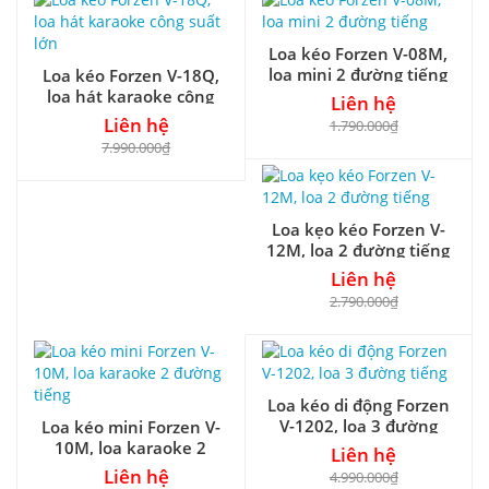
Loa kéo Forzen V-08M,
loa mini 2 đường tiếng
Loa kéo Forzen V-18Q,
loa hát karaoke công
Liên hệ
suất lớn
Liên hệ
1.790.000₫
7.990.000₫
Loa kẹo kéo Forzen V-
12M, loa 2 đường tiếng
Liên hệ
2.790.000₫
Loa kéo di động Forzen
V-1202, loa 3 đường
Loa kéo mini Forzen V-
tiếng
10M, loa karaoke 2
Liên hệ
đường tiếng
Liên hệ
4.990.000₫